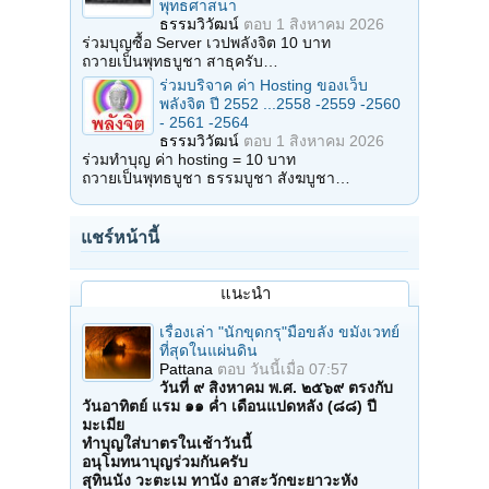
พุทธศาสนา
ธรรมวิวัฒน์
ตอบ
1 สิงหาคม 2026
ร่วมบุญซื้อ Server เวปพลังจิต 10 บาท
ถวายเป็นพุทธบูชา สาธุครับ…
ร่วมบริจาค ค่า Hosting ของเว็บ
พลังจิต ปี 2552 ...2558 -2559 -2560
- 2561 -2564
ธรรมวิวัฒน์
ตอบ
1 สิงหาคม 2026
ร่วมทำบุญ ค่า hosting = 10 บาท
ถวายเป็นพุทธบูชา ธรรมบูชา สังฆบูชา…
แชร์หน้านี้
แนะนำ
เรื่องเล่า "นักขุดกรุ"มือขลัง ขมังเวทย์
ที่สุดในแผ่นดิน
Pattana
ตอบ
วันนี้เมื่อ 07:57
วันที่ ๙ สิงหาคม พ.ศ. ๒๕๖๙ ตรงกับ
วันอาทิตย์ แรม ๑๑ ค่ำ เดือนแปดหลัง (๘๘) ปี
มะเมีย
ทำบุญใส่บาตรในเช้าวันนี้
อนุโมทนาบุญร่วมกันครับ
สุทินนัง วะตะเม ทานัง อาสะวักขะยาวะหัง