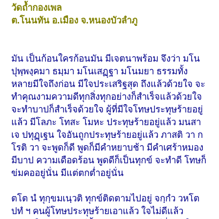
วัดถ้ำกองเพล
ต.โนนทัน อ.เมือง จ.หนองบัวลำภู
มัน เป็นก้อนใครก้อนมัน มีเจตนาพร้อม จึงว่า มโน
ปุพฺพงฺคมา ธมฺมา มโนเสฏฺฐา มโนมยา ธรรมทั้ง
หลายมีใจถึงก่อน มีใจประเสริฐสุด ถึงแล้วด้วยใจ จะ
ทำคุณงามความดีทุกสิ่งทุกอย่างก็สำเร็จแล้วด้วยใจ
จะทำบาปก็สำเร็จด้วยใจ ผู้ที่มีใจโทษประทุษร้ายอยู่
แล้ว มีโลภะ โทสะ โมหะ ประทุษร้ายอยู่แล้ว มนสา
เจ ปทุฏฺเฐน ใจอันถูกประทุษร้ายอยู่แล้ว ภาสติ วา ก
โรติ วา จะพูดก็ดี พูดก็มีคำหยาบช้า มีคำเศร้าหมอง
มีบาป ความเดือดร้อน พูดดีก็เป็นทุกข์ จะทำดี โทษก็
ข่มคออยู่นั่น มีแต่ตกต่ำอยู่นั่น
ตโต นํ ทุกฺขมเนฺวติ ทุกข์ติดตามไปอยู่ จกฺกํว วหโต
ปทํ ฯ คนผู้โทษประทุษร้ายเอาแล้ว ใจไม่ดีแล้ว