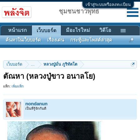
เข้าสู่ระบบหรือลงทะเบียน
ชุมชนชาวพุทธ
หน้าแรก
มีอะไรใหม่
วิดีโอ
เว็บบอร์ด
ค้นหาในเว็บบอร์ด
เรื่องเด่น
กระทู้และโพสต์ล่าสุด
เว็บบอร์ด
...
หลวงปู่มั่น ภูริทัตโต
ตัณหา (หลวงปู่ขาว อนาลโย)
แท็ก:
เพิ่มแท็ก
nondanun
เป็นที่รู้จักกันดี