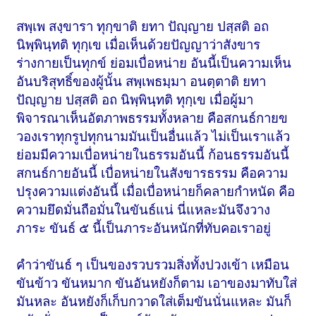
สพฺเพ สงฺขารา ทุกฺขาติ ยทา ปัญฺญาย ปสฺสติ อถ
นิพฺพินฺทติ ทุกฺเข เมื่อเห็นด้วยปัญญาว่าสังขาร
ร่างกายเป็นทุกข์ ย่อมเบื่อหน่าย อันนี้เป็นความเห็น
อันบริสุทธิ์ของผู้นั้น สพฺเพธมฺมา อนตฺตาติ ยทา
ปัญฺญาย ปสฺสติ อถ นิพฺพินฺทติ ทุกฺเข เมื่อผู้มา
พิจารณาเห็นอัตภาพธรรมทั้งหลาย คือสกนธ์กายข
วองเราทุกรูปทุกนามมันเป็นอื่นแล้ว ไม่เป็นเราแล้ว
ย่อมมีความเบื่อหน่ายในธรรมอันนี้ ก้อนธรรมอันนี้
สกนธ์กายอันนี้ เบื่อหน่ายในสังขารธรรม คือความ
ปรุงความแต่งอันนี้ เมื่อเบื่อหน่ายก็คลายกำหนัด คือ
ความยึดมั่นถือมั่นในขันธ์แน่ นี่แหละมันจึงวาง
ภาระ ขันธ์ ๕ นี้เป็นภาระอันหนักที่ทับคอเราอยู่
คำว่าขันธ์ ๆ เป็นของรวบรวมสิ่งทั้งปวงเข้า เหมือน
ขันข้าว ขันหมาก ขันอันหยังก็ตาม เอาของมาทับใส่
มันหละ อันหยังก็เก็บกวาดใส่เต็มขันนั่นแหละ มันก็