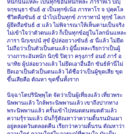
หนักนั่นแหละ เป็นทุกข์อันหนักหละ ภาราหเว ปญฺ
จกฺขนฺธา ขันธ์ ๕ เป็นทุกข์เน้อ ภารหาโร จ ปุคฺคโล
ชีวิตคือขันธ์ ๕ นำไปเป็นทุกข์ ภาราทานํ ทุกฺขํ โลเก
ผู้ยึดถือขันธ์ ๕ แล้ว ไม่พิจารณาให้เห็นตามเป็นจริง
ไม่เข้าใจว่าตัวตนแล้ว ก็เป็นทุกข์อยู่ในโลกนั่นแหละ
ภารา นิกฺเขปนํ สุขํ ผู้ปล่อยวางขันธ์ ๕ นี่แล้ว ไม่ยึด
ไม่ถือว่าเป็นตัวเป็นตนแล้ว ผู้นี้แหละเรียกว่าเป็นผู้
วางภาระอันหนัก นิกฺขิ ปิตฺวา ครุงฺภารํ อนยํ ภารํ อ
นาทิย ผู้ปล่อยวางแล้ว ไม่ยึดเอาอื่นอีก ขันธ์ห้านี่ไม่
ยึดเอาเป็นตัวเป็นตนแล้ว ได้ชื่อว่าเป็นผู้ขุดเสีย ขุด
ขึ้นเสียคือ ตัณหา ขุดขึ้นทั้งราก
นิจฺฉาโตปรินิพฺพุโต จัดว่าเป็นผู้เที่ยงแล้ว เที่ยวพระ
นิพพานแล้ว ใกล้พระนิพพานแล้ว เขาถึงปากทาง
พระนิพพานแล้ว ครั้นเข้าไปหมดตนหมดตัวแล้ว
ความรุ้รวมแล้ว มันก็รู้ตัณหาว่าความดิ้นรนมันเผา
อยู่ตลอดวันตลอดคืน เรียกว่าความดิ้นรน ตัณหาว่า
ความใคร่ ความใคร่ในอารมณ์ที่ชอบใจ มันเป็น