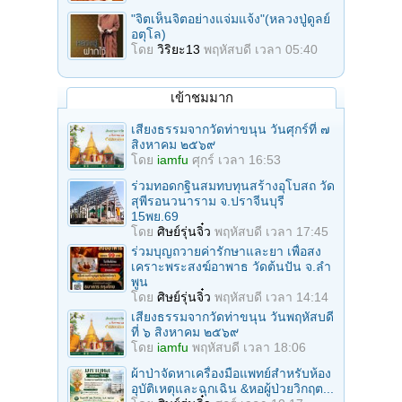
"จิตเห็นจิตอย่างแจ่มแจ้ง"(หลวงปู่ดูลย์
อตุโล)
โดย
วิริยะ13
พฤหัสบดี เวลา 05:40
เข้าชมมาก
เสียงธรรมจากวัดท่าขนุน วันศุกร์ที่ ๗
สิงหาคม ๒๕๖๙
โดย
iamfu
ศุกร์ เวลา 16:53
ร่วมทอดกฐินสมทบทุนสร้างอุโบสถ วัด
สุพีรอนวนาราม จ.ปราจีนบุรี
15พย.69
โดย
ศิษย์รุ่นจิ๋ว
พฤหัสบดี เวลา 17:45
ร่วมบุญถวายค่ารักษาและยา เพื่อสง
เคราะพระสงฆ์อาพาธ วัดต้นปัน จ.ลํา
พูน
โดย
ศิษย์รุ่นจิ๋ว
พฤหัสบดี เวลา 14:14
เสียงธรรมจากวัดท่าขนุน วันพฤหัสบดี
ที่ ๖ สิงหาคม ๒๕๖๙
โดย
iamfu
พฤหัสบดี เวลา 18:06
ผ้าป่าจัดหาเครื่องมือแพทย์สำหรับห้อง
อุบัติเหตุและฉุกเฉิน &หอผู้ป่วยวิกฤต...