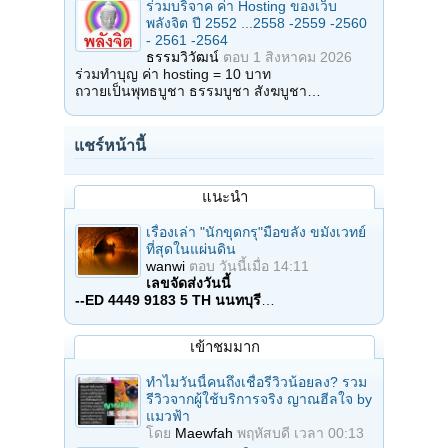
ร่วมบริจาค ค่า Hosting ของเว็บ
พลังจิต ปี 2552 ...2558 -2559 -2560
- 2561 -2564
ธรรมวิวัฒน์
ตอบ
1 สิงหาคม 2026
ร่วมทำบุญ ค่า hosting = 10 บาท
ถวายเป็นพุทธบูชา ธรรมบูชา สังฆบูชา…
แชร์หน้านี้
แนะนำ
เรื่องเล่า "นักขุดกรุ"มือขลัง ขมังเวทย์
ที่สุดในแผ่นดิน
wanwi
ตอบ
วันนี้เมื่อ 14:11
เลขจัดส่งวันนี้
--ED 4449 9183 5 TH นนทบุรี
…
เข้าชมมาก
ทำไมวันนี้คนถึงเชื่อรีวิวน้อยลง? รวม
รีวิวจากผู้ใช้บริการจริง ญาณฮีลใจ by
แมวฟ้า
โดย
Maewfah
พฤหัสบดี เวลา 00:13