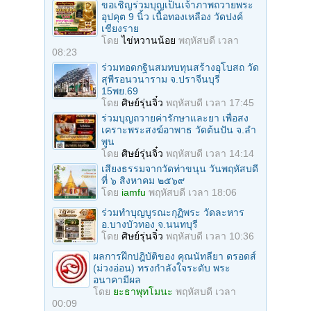
ขอเชิญร่วมบุญเป็นเจ้าภาพถวายพระ
อุปคุต 9 นิ้ว เนื้อทองเหลือง วัดปงค์
เชียงราย
โดย
ไข่หวานน้อย
พฤหัสบดี เวลา
08:23
ร่วมทอดกฐินสมทบทุนสร้างอุโบสถ วัด
สุพีรอนวนาราม จ.ปราจีนบุรี
15พย.69
โดย
ศิษย์รุ่นจิ๋ว
พฤหัสบดี เวลา 17:45
ร่วมบุญถวายค่ารักษาและยา เพื่อสง
เคราะพระสงฆ์อาพาธ วัดต้นปัน จ.ลํา
พูน
โดย
ศิษย์รุ่นจิ๋ว
พฤหัสบดี เวลา 14:14
เสียงธรรมจากวัดท่าขนุน วันพฤหัสบดี
ที่ ๖ สิงหาคม ๒๕๖๙
โดย
iamfu
พฤหัสบดี เวลา 18:06
ร่วมทําบุญบูรณะกุฏิพระ วัดละหาร
อ.บางบัวทอง จ.นนทบุรี
โดย
ศิษย์รุ่นจิ๋ว
พฤหัสบดี เวลา 10:36
ผลการฝึกปฎิบัติของ คุณนัทลียา ดรอดส์
(ม่วงอ่อน) ทรงกำลังใจระดับ พระ
อนาคามีผล
โดย
ยะธาพุทโมนะ
พฤหัสบดี เวลา
00:09