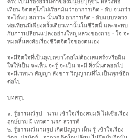
ครั้ง เป็นเรื่องธรรมดาของมนุษย์ปุถุชน หลวงพ่อ
เทียน จิตฺตสุโภไม่เรียกมันว่าอาการเกิด - ดับ จนกว่า
จะได้พบ สภาวะ นั้นจริง อาการเกิด - ดับแบบหลวง
พ่อเทียนมีเพียงครั้งเดียวเท่านั้นในชีวิตนี้ และจะพบ
กับการเปลี่ยนแปลงอย่างใหญ่หลวงของกาย - ใจ จะ
หมดสิ้นสงสัยเรื่องชีวิตจิตใจของตนเอง
จะมีจิตใจที่เป็นอุเบกขาโดยไม่ต้องเสแสร้งหรือฝืน
ใจให้เป็น จะเห็น จะรู้ จะเป็น จะมี สิ่งนั้นตลอดไป
จะมีเวทนา สัญญา สังขาร วิญญาณที่ไม่เป็นทุกข์อีก
ต่อไป
บทสรุป
๑. รู้อารมณ์รูป - นาม เข้าใจเรื่องสมมติ ไม่เชื่อเรื่อง
ฤกษ์ยาม ผี เทวดา นรก สวรรค์
๒. รู้อารมณ์นามรูป เกิดปัญญา เห็น รู้ เข้าใจเรื่อง
วัตถุ- ปรมัตถ์ - อาการ จิตใจเปลี่ยน ไม่ยึดมั่นถือมั่น