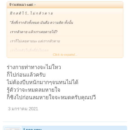
จ้าวแห่งแมว said:
↑
ฝึ ก ส ติ ไ ว้... ไ ม่ ก ลั ว ต า ย
"สิ่งที่เรากลัวทั้งหมด มันคือ ความคิด ทั้งนั้น
เรากลัวตาย แล้วเราเคยตายไม๊?
เราก็ไม่เคยตายนะ แต่เรากลัวตาย
เราไปกลัวในสิ่งที่ยังไม่เคย
Click to expand...
แต่ละคนมีความเกือบตายกันอยู่ทุกคน
ความกลัวมันหลอกให้เราเป็นทุกข์ล่วงหน้า
ร่างกายท่าทางจะไม่ใหว
ก็ไปก่อนแล้วครับ
ความตาย เป็นประสบการณ์ครั้งสุดท้ายของชีวิตเรา
ไม่ต้องบีบหนักมากๆจนทนไม่ได้
เป็นบทสุดท้ายของชีวิตที่ทุกคนจะต้องเจอ
รู้ตัวว่าจะหมดลมหายใจ
เป็นศึกชิงภพที่เราจะต้องเจออย่างหลีกเลี่ยงไม่ได้
ก็ชิงไปก่อนลมหายใจจะหมดครับคุณปวี
อารมณ์ของคนใกล้ตายที่ไม่มีสติ ขาดการภาวนานี่ จะมีความฟุ้งซ่านมาก
จะมีความวิตกกังวล กลัวตาย
3 มกราคม 2021
บางทีก็อ้างว้างว้าเหว่ เหมือนเรากำลังเดินทางอยู่บนทางสายเปลี่ยวเพียงคน
เดียว ไม่มีใครเป็นเพื่อน
คนที่นั่งใกล้เรา คอยจับไม้จับมือเรา ก็ช่วยใจเราไม่ได้ ก็ยังดีกว่าปล่อยเราไว้