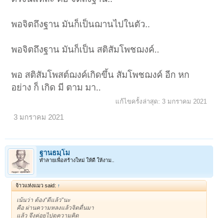
พอจิตถึงฐาน มันก็เป็นฌานไปในตัว..
พอจิตถึงฐาน มันก็เป็น สติสัมโพชฌงค์..
พอ สติสัมโพสต์ฌงค์เกิดขึ้น สัมโพชฌงค์ อีก หก
อย่าง ก็ เกิด มี ตาม มา..
แก้ไขครั้งล่าสุด:
3 มกราคม 2021
3 มกราคม 2021
ฐานธมฺโม
ทำลายเพื่อสร้างใหม่ ให้ดี ให้งาม..
จ้าวแห่งแมว said:
↑
เน้นว่า ต้อง"ดีแล้ว"นะ
คือ ผ่านความหลงแล้วจิตตื่นมา
แล้ว จึงค่อยไปดูความคิด