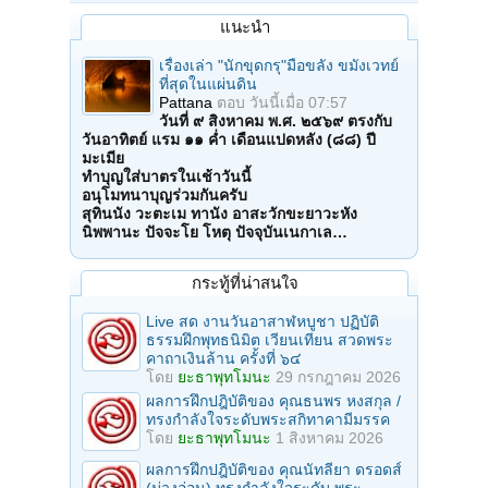
แนะนำ
เรื่องเล่า "นักขุดกรุ"มือขลัง ขมังเวทย์
ที่สุดในแผ่นดิน
Pattana
ตอบ
วันนี้เมื่อ 07:57
วันที่ ๙ สิงหาคม พ.ศ. ๒๕๖๙ ตรงกับ
วันอาทิตย์ แรม ๑๑ ค่ำ เดือนแปดหลัง (๘๘) ปี
มะเมีย
ทำบุญใส่บาตรในเช้าวันนี้
อนุโมทนาบุญร่วมกันครับ
สุทินนัง วะตะเม ทานัง อาสะวักขะยาวะหัง
นิพพานะ ปัจจะโย โหตุ ปัจจุบันเนกาเล…
กระทู้ที่น่าสนใจ
Live สด งานวันอาสาฬหบูชา ปฏิบัติ
ธรรมฝึกพุทธนิมิต เวียนเทียน สวดพระ
คาถาเงินล้าน ครั้งที่ ๖๔
โดย
ยะธาพุทโมนะ
29 กรกฎาคม 2026
ผลการฝึกปฎิบัติของ คุณธนพร หงสกุล /
ทรงกำลังใจระดับพระสกิทาคามีมรรค
โดย
ยะธาพุทโมนะ
1 สิงหาคม 2026
ผลการฝึกปฎิบัติของ คุณนัทลียา ดรอดส์