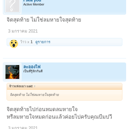
I sea you
อยู่คนเดียว
Active Member
ฉะนั้นคนไม่ผึกมา จะว้าเหว่ ขาดสคิและกลัวมาก เราต้องฝึกสติ (จิต
ภาวนา)ไว้ ถ้าคนมีสตินี่
จิตสุดท้าย ไม่ใช่ลมหายใจสุดท้าย
จะรักษาจิตให้เป็นปกติได้ จะไม่หลงตาย
3 มกราคม 2021
คนฝึกสติมา จิตจะสงบง่าย อาจจะหวั่นไหวบ้าง แต่จิตจะกลับมาอยู่ที่ฐานได้
ง่าย
ว้าว x
1
ดูรายการ
หลวงพ่อเทียนสอนอยู่เสมอว่า แม้ว่าเราเจริญสติในแต่ละวัน
ทำอยู่เสมอนี่ แม้เราไม่เป็นอะไร ไม่รู้อะไร ไม่บรรลุผลอะไร
ก็ไม่เป็นไร ท่านบอกว่าก่อนจะตาย 10-20นาที เราอาจจะเห็นผลในตอนนั้น
ก็ได้ เพราะจิตมันจะไปคว้าเอาสิ่งที่เราเคยทำที่เป็นกุศลเอาไว้
ละอองไฟ
เรามีกระเป๋าอยู่ 2 ใบนะ
เป็นที่รู้จักกันดี
ใบหนึ่ง อกุศลเราก็ทำ กุศลเราก็ทำ
บุญเราก็ทำ บาปเราก็ทำ
จ้าวแห่งแมว said:
↑
อะไรที่มันมากกว่า
สิ่งนั้นก็จะเข้าสู่จิตสุดท้ายได้มากกว่า
จิตสุดท้าย ไม่ใช่ลมหายใจสุดท้าย
ฉะนั้น ศีล 5 จึงผิดไม่ได้ ความผิดและบาปแม้แต่นิดเดียว ไม่ทำเสียเลยดี
กว่า มันมีผลนะ
จิตสุดท้ายไปก่อนหมดลมหายใจ
ฉะนั้น สิ่งที่ทำอยู่เนืองๆ สำคัญต่อจิตสุดท้ายมาก
หรืลมหายใจหมดก่อนแล้วค่อยไปครับคุณบีมปวี
คนมีสติจะดึงเอาฝ่ายกุศลมาสู่จิตใจได้ไว ได้ชำนาญมากในจิตสุดท้ายใน
3 มกราคม 2021
10-20 นาที