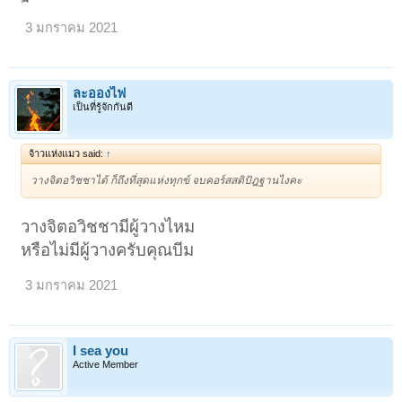
๔. รู้ - เข้าใจเรื่องความสงบ ๒ อย่าง คือ
สงบแบบสมถะ สงบชั่วคราว ไม่มีปัญญาสงบแบบวิปัสสนา
3 มกราคม 2021
สงบด้วยปัญญา รู้แจ้งเห็นจริง ตามความเป็นจริง รู้บาป - บุญ, นรก - สวรรค์
๕. พบสภาวะอาการเกิด - ดับ รู้ เข้าใจเรื่องชีวิตจิตใจอย่างแจ่มแจ้ง สิ้นสงสัย
ถึงที่สุดของทุกข์
1
2
3
4
5
6
→
17
ถัดไป >
ละอองไฟ
เป็นที่รู้จักกันดี
จ้าวแห่งแมว said:
↑
วางจิตอวิชชาได้ ก็ถึงที่สุดแห่งทุกข์ จบคอร์สสติปัฎฐานไงคะ
วางจิตอวิชชามีผู้วางไหม
หรือไม่มีผู้วางครับคุณบีม
3 มกราคม 2021
I sea you
Active Member