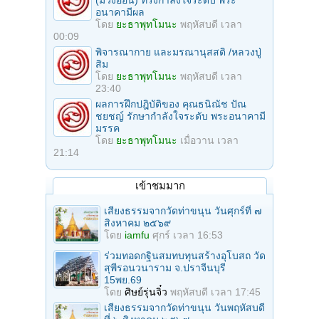
(ม่วงอ่อน) ทรงกำลังใจระดับ พระ
อนาคามีผล
โดย
ยะธาพุทโมนะ
พฤหัสบดี เวลา
00:09
พิจารณากาย และมรณานุสสติ /หลวงปู่
สิม
โดย
ยะธาพุทโมนะ
พฤหัสบดี เวลา
23:40
ผลการฝึกปฎิบัติของ คุณธนิณัช ปัณ
ชยชญ์ รักษากำลังใจระดับ พระอนาคามี
มรรค
โดย
ยะธาพุทโมนะ
เมื่อวาน เวลา
21:14
เข้าชมมาก
เสียงธรรมจากวัดท่าขนุน วันศุกร์ที่ ๗
สิงหาคม ๒๕๖๙
โดย
iamfu
ศุกร์ เวลา 16:53
ร่วมทอดกฐินสมทบทุนสร้างอุโบสถ วัด
สุพีรอนวนาราม จ.ปราจีนบุรี
15พย.69
โดย
ศิษย์รุ่นจิ๋ว
พฤหัสบดี เวลา 17:45
เสียงธรรมจากวัดท่าขนุน วันพฤหัสบดี