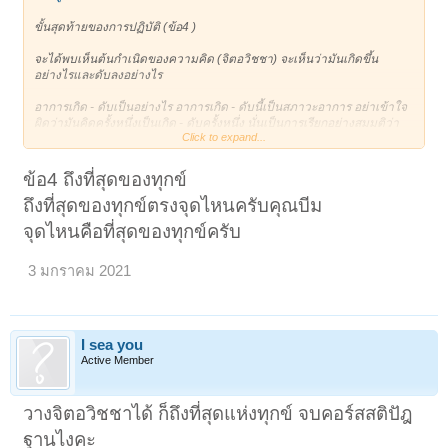
ขั้นสุดท้ายของการปฏิบัติ (ข้อ4 )
จะได้พบเห็นต้นกำเนิดของความคิด (จิตอวิชชา) จะเห็นว่ามันเกิดขึ้น
อย่างไรและดับลงอย่างไร
อาการเกิด - ดับเป็นอย่างไร อาการเกิด - ดับนี้เป็นสภาวะอาการ อย่าเข้าใจ
ผิดว่ามันคิดครั้งหนึ่งเป็นเกิด - ดับครั้งหนึ่ง นั่นเป็นการเรียกอย่างสมมติว่า
Click to expand...
เกิด - ดับ
ถ้าเป็นปรมัตถ์ จะต้องเห็นสภาวะอาการเกิด - ดับ จริงๆ เพราะมันคิดและเลิก/
ข้อ4 ถึงที่สุดของทุกข์
หยุดคิดวันละหลายร้อยครั้ง เป็นเรื่องธรรมดาของมนุษย์ปุถุชน หลวงพ่อ
ถึงที่สุดของทุกข์ตรงจุดไหนครับคุณบีม
เทียน จิตฺตสุโภไม่เรียกมันว่าอาการเกิด - ดับ จนกว่าจะได้พบ สภาวะ นั้นจริง
อาการเกิด - ดับแบบหลวงพ่อเทียนมีเพียงครั้งเดียวเท่านั้นในชีวิตนี้ และจะ
จุดไหนคือที่สุดของทุกข์ครับ
พบกับการเปลี่ยนแปลงอย่างใหญ่หลวงของกาย - ใจ จะหมดสิ้นสงสัยเรื่อง
ชีวิตจิตใจของตนเอง
3 มกราคม 2021
จะมีจิตใจที่เป็นอุเบกขาโดยไม่ต้องเสแสร้งหรือฝืนใจให้เป็น จะเห็น จะรู้ จะ
เป็น จะมี สิ่งนั้นตลอดไป จะมีเวทนา สัญญา สังขาร วิญญาณที่ไม่เป็นทุกข์อีก
ต่อไป
I sea you
บทสรุป
Active Member
๑. รู้อารมณ์รูป - นาม เข้าใจเรื่องสมมติ ไม่เชื่อเรื่องฤกษ์ยาม ผี เทวดา นรก
สวรรค์
วางจิตอวิชชาได้ ก็ถึงที่สุดแห่งทุกข์ จบคอร์สสติปัฎ
๒. รู้อารมณ์นามรูป เกิดปัญญา เห็น รู้ เข้าใจเรื่องวัตถุ- ปรมัตถ์ - อาการ
จิตใจเปลี่ยน ไม่ยึดมั่นถือมั่น
ฐานไงคะ
๓. รู้จักศีล ศีลขันธ์ สมาธิขันธ์ ปัญญาขันธ์ มีความปกติกาย วาจา ใจอยู่เสมอ