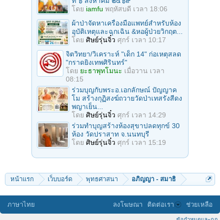
ที่ ๖ สิงหาคม ๒๕๖๙
โดย
iamfu
พฤหัสบดี เวลา 18:06
ผ้าป่าจัดหาเครื่องมือแพทย์สำหรับห้อง
อุบัติเหตุและฉุกเฉิน &หอผู้ป่วยวิกฤต...
โดย
ศิษย์รุ่นจิ๋ว
ศุกร์ เวลา 10:17
จิตวิทยา/วิเคราะห์ "เด็ก 14" ก่อเหตุสลด
"กราดยิงเทพศิรินทร์"
โดย
ยะธาพุทโมนะ
เมื่อวาน เวลา
08:15
ร่วมบุญกับพระอ.เอกลักษณ์ ปัญญาค
โม สร้างกุฏิสงฆ์ถวายวัดป่าเทสรังสีดง
พญาเย็น...
โดย
ศิษย์รุ่นจิ๋ว
ศุกร์ เวลา 14:29
ร่วมทําบุญสร้างห้องสุขาปลดทุกข์ 30
ห้อง วัดปราสาท จ.นนทบุรี
โดย
ศิษย์รุ่นจิ๋ว
ศุกร์ เวลา 15:19
หน้าแรก
เว็บบอร์ด
พุทธศาสนา
อภิญญา - สมาธิ
ภาษาไทย
ลงโฆษณา
ติดต่อเรา
ช่วยเหลือ
ข้อกำหนดและกฎ