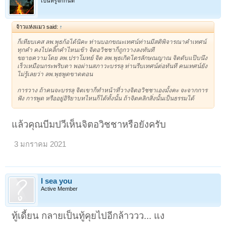
เป็นที่รู้จักกันดี
จ้าวแห่งแมว said:
↑
ก็เทียบเคส ลพ.พุธก้อได้นิคะ ท่านบอกขณะเทศน์ท่านมีสติพิจารณาคำเทศน์
ทุกคำ คงไปคลิ๊กคำไหนเข้า จิตอวิชชาก็ถูกวางลงทันที
ขยายความโดย ลพ.ปราโมทย์ จิต ลพ.พุธเกิดไตรลักษณญาณ จิตดับแป๊บนึง
เร็วเหมือนกระพริบตา พอผ่านสภาวะบรรลุ ท่านรีบเทศน์ต่อทันที คนเทศน์ยัง
ไม่รู้เลยว่า ลพ.พุธพูดขาดตอน
การวาง ถ้าคนจะบรรลุ จิตเขาก็ทำหน้าที่วางจิตอวิชชาเองมั้งคะ จะจากการ
ฟัง การพูด หรืออยู่อิริยาบทไหนก็ได้ทั้งนั้น ถ้าจิตคลิกสิ่งนั้นเป็นธรรมได้
แล้วคุณบีมปวีเห็นจิตอวิชชาหรือยังครับ
3 มกราคม 2021
I sea you
Active Member
ทู้เดี้ยน กลายเป็นทู้คุยไปอีกล้าววว... แง