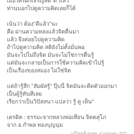
เมื่อใครฝึกเจริญสติ"ดี"แล้ว
ท่านบอกไปดูความคิดเลยก็ได้
เน้นว่า ต้อง"ดีแล้ว"นะ
คือ ผ่านความหลงแล้วจิตตื่นมา
แล้ว จึงค่อยไปดูความคิด
ถ้าไปดูความคิด สติยังไม่ตั้งมั่นพอ
มันจะไปไม่ถึงจิต มันจะไม่ใช่การตื่นรู้
แต่มันจะกลายเป็นการใช้ความคิดเข้าไปรู้
เป็นเรื่องของสมอง ไม่ใช่จิต
แต่ถ้ารู้สึก "สัมผัสรู้" ปุ๊บนี่ จิตมันจะดีดตัวออกมา
เป็นผู้รู้ทันทีเลย
เรียกว่าเป็นวิปัสสนา แปลว่า รู้ ดู เห็น"
เครดิต : ธรรมะจากหลวงพ่อเทียน จิตตสุโภ
จาก อ.กำพล ทองบุญนุ่ม
แก้ไขครั้งล่าสุด:
4 มกราคม 2021