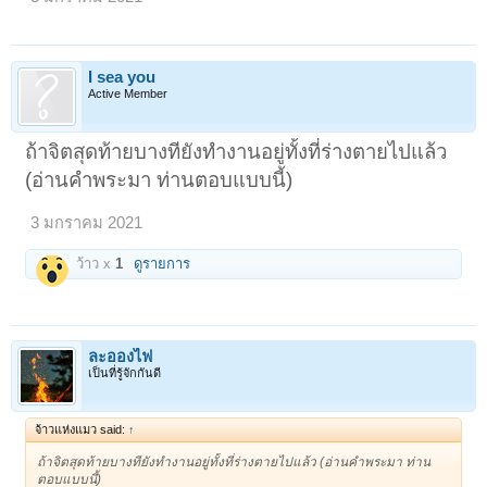
เราฝึกไว้ไม่สูญหาย คนฝึกสติไว้เนืองๆ เวลาเจอปรากฏการณ์อะไร มันจะไม่
ตื่นเต้น จะเห็นเป็นเรื่องปกติ ธรรมดาไป
I sea you
ถ้าฝึกไว้เป็นประจำนะ ด้วยศรัทธาและมีความเพียร เราอาจจะเกิดทางเห็น
Active Member
ธรรมได้ คือ เห็นความจริงของกายของจิตที่เป็นไตรลักษณ์ด้วยสติด้วย
ปัญญาจนสามารถปล่อยวางจิตได้ในช่วงสุดท้ายก่อนจิตจะดับ เลยไม่ต้องผุด
ไม่ต้องเกิดอีกถือเป็นปาฏหาริย์ก่อนตายด้วยซ้ำไป"
ถ้าจิตสุดท้ายบางทียังทำงานอยู่ทั้งที่ร่างตายไปแล้ว
หลวงพ่อเทียน จิตตสุโภ
(อ่านคำพระมา ท่านตอบแบบนี้)
3 มกราคม 2021
ว้าว x
1
ดูรายการ
ละอองไฟ
เป็นที่รู้จักกันดี
จ้าวแห่งแมว said:
↑
ถ้าจิตสุดท้ายบางทียังทำงานอยู่ทั้งที่ร่างตายไปแล้ว (อ่านคำพระมา ท่าน
ตอบแบบนี้)