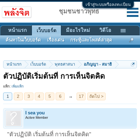
เข้าสู่ระบบหรือลงทะเบียน
ชุมชนชาวพุทธ
หน้าแรก
มีอะไรใหม่
วิดีโอ
เว็บบอร์ด
ค้นหาในเว็บบอร์ด
เรื่องเด่น
กระทู้และโพสต์ล่าสุด
หน้าแรก
เว็บบอร์ด
พุทธศาสนา
อภิญญา - สมาธิ
1
2
3
4
5
6
→
17
ถัดไป >
ตัวปฏิบัติเริ่มต้นที่ การเห็นจิตคิด
แท็ก:
เพิ่มแท็ก
I sea you
Active Member
"ตัวปฏิบัติ เริ่มต้นที่ การเห็นจิตคิด"