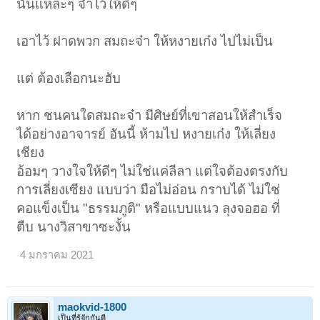
นั่นแหละๆ จำไว้ให้ดีๆ
เอาไว้ ฝาดพวก สมถะจ๋า ให้หงายเก๋ง ไปไม่เป็น
แต่ ต้องเลือกนะฮับ
หาก ชนคนใดสมถะจ๋า มีศิษย์ที่เขาสอนให้สำเร็จ
ได้อย่างอาจารย์ อันนี้ ห้ามไป หงายเก๋ง ให้เลี่ยง
เชียง
อ้อมๆ วางใจให้ดีๆ ไม่ใช่แค่ลีลา แต่ใจต้องตรงกับ
การเลี่ยงเซียง แบบว่า มือไม่อ่อน กราบได้ ไม่ใช่
คอแข็งเป็น "ธรรมภูติ" หรือแบบแนว ลุงจอฮอ ที่
ตืบ นางวิสาขาซะงั้น
4 มกราคม 2021
maokvid-1800
เป็นที่รู้จักกันดี