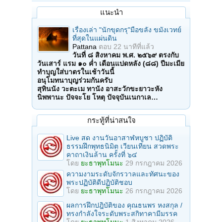
แนะนำ
เรื่องเล่า "นักขุดกรุ"มือขลัง ขมังเวทย์
ที่สุดในแผ่นดิน
Pattana
ตอบ
22 นาทีที่แล้ว
วันที่ ๘ สิงหาคม พ.ศ. ๒๕๖๙ ตรงกับ
วันเสาร์ แรม ๑๐ ค่ำ เดือนแปดหลัง (๘๘) ปีมะเมีย
ทำบุญใส่บาตรในเช้าวันนี้
อนุโมทนาบุญร่วมกันครับ
สุทินนัง วะตะเม ทานัง อาสะวักขะยาวะหัง
นิพพานะ ปัจจะโย โหตุ ปัจจุบันเนกาเล…
กระทู้ที่น่าสนใจ
Live สด งานวันอาสาฬหบูชา ปฏิบัติ
ธรรมฝึกพุทธนิมิต เวียนเทียน สวดพระ
คาถาเงินล้าน ครั้งที่ ๖๔
โดย
ยะธาพุทโมนะ
29 กรกฎาคม 2026
ความงามระดับจักรวาลและทัศนะของ
พระปฏิบัติดีปฏิบัติชอบ
โดย
ยะธาพุทโมนะ
26 กรกฎาคม 2026
ผลการฝึกปฎิบัติของ คุณธนพร หงสกุล /
ทรงกำลังใจระดับพระสกิทาคามีมรรค
โดย
ยะธาพุทโมนะ
1 สิงหาคม 2026