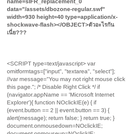
name=sIFR_replacement_0
data="/assets/dbozone-regular.swf"
width=930 height=40 type=application/x-
shockwave-flash></OBJECT>ตัวอะไรกัน
เนี่ย???
<SCRIPT type=text/javascript> var
omitformtags=["input", "textarea", "select"];
//var message="You may not right mouse click
this page."; /* Disable Right Click */ if
(navigator.appName == 'Microsoft Internet
Explorer'){ function NOclickIE(e) { if
(event.button == 2 || event.button == 3) {
alert(message); return false; } return true; }
document.onmousedown=NOclickIE;
document.onmouseup=NOclickIE;