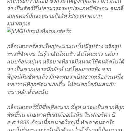
คนก็เรียกว่าบล็อบ ซึ่งส่วนใหญ่จะถูกตีความไว้ก่อน
ว่า เป็นสัตว์ที่ไม่สามารถระบุประเภทที่ชัดเจน จนกล็
อบสเตอร์มักจะหมายถึงสัตว์ประหลาดจาก
มหาสมุทร
ปกหนังสือของฟอร์ท
กล็อบสเตอร์ส่วนใหญ่จะมาแบบไม่มีรูปร่าง หรือรูป
ทรงที่ชัดเจน ไม่รู้ว่าอันไหนหัว อันไหนหาง แต่มา
แบบก้อนหยุ่นๆ หรือบางทีอาจมีหนวดให้คนคิดไปได้
ว่า เป็นซากปลาหมึกยักษ์ แต่โดยมากหลัง จาก
พิสูจน์กันชัดๆแล้ว มักจะพบว่าเป็นซากหรือส่วนหนึ่ง
ของวาฬที่ถูกซัดมาเกยตื้น ให้คนตกใจกันเล่นกับ
ขนาดยักษ์ของมัน
กล็อบสเตอร์ที่มีชื่อเสียงมาก ที่สุด น่าจะเป็นซากที่ถูก
พัดขึ้นมาเกยหาดที่เซนต์ออกัสติน ในฟลอริดา ปี
ค.ศ.1896 ก้อนเนื้อขนาดใหญ่นี้ ทำเอาคนตกใจ
และไม่รู้จะบอกว่ามันคือตัวอะไรดี ทีแรกก็มีคนบอก