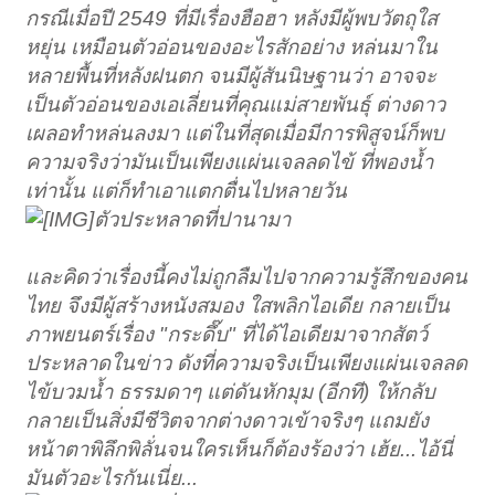
กรณีเมื่อปี 2549 ที่มีเรื่องฮือฮา หลังมีผู้พบวัตถุใส
หยุ่น เหมือนตัวอ่อนของอะไรสักอย่าง หล่นมาใน
หลายพื้นที่หลังฝนตก จนมีผู้สันนิษฐานว่า อาจจะ
เป็นตัวอ่อนของเอเลี่ยนที่คุณแม่สายพันธุ์ ต่างดาว
เผลอทำหล่นลงมา แต่ในที่สุดเมื่อมีการพิสูจน์ก็พบ
ความจริงว่ามันเป็นเพียงแผ่นเจลลดไข้ ที่พองน้ำ
เท่านั้น แต่ก็ทำเอาแตกตื่นไปหลายวัน
ตัวประหลาดที่ปานามา
และคิดว่าเรื่องนี้คงไม่ถูกลืมไปจากความรู้สึกของคน
ไทย จึงมีผู้สร้างหนังสมอง ใสพลิกไอเดีย กลายเป็น
ภาพยนตร์เรื่อง "กระดึ๊บ" ที่ได้ไอเดียมาจากสัตว์
ประหลาดในข่าว ดังที่ความจริงเป็นเพียงแผ่นเจลลด
ไข้บวมน้ำ ธรรมดาๆ แต่ดันหักมุม (อีกที) ให้กลับ
กลายเป็นสิ่งมีชีวิตจากต่างดาวเข้าจริงๆ แถมยัง
หน้าตาพิลึกพิลั่นจนใครเห็นก็ต้องร้องว่า เฮ้ย...ไอ้นี่
มันตัวอะไรกันเนี่ย...