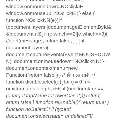
window.onmousedown=NOclickIE;
window.onmouseup=NOclickIE; } else {
function NOclickNN(e){ if
(document.layers||document.getElementById&
&!document.all){ if (e.which==2||e.which==3){
//alert(message); return false; } } } if
(document.layers){
document.captureEvents(Event.MOUSEDOW
N); document.onmousedown=NOclickNN; }
document.oncontextmenu=new
Function("return false") } /* ห้ามคลุมดำ */
function disableselect(e){ for (i = 0; i <
omitformtags.length; i++) if (omitformtags
==
(e.target.tagName.toLowerCase())) return;
return false } function reEnable(){ return true; }
function noSelect(){ if (typeof
document.onselectstart!="undefined"){