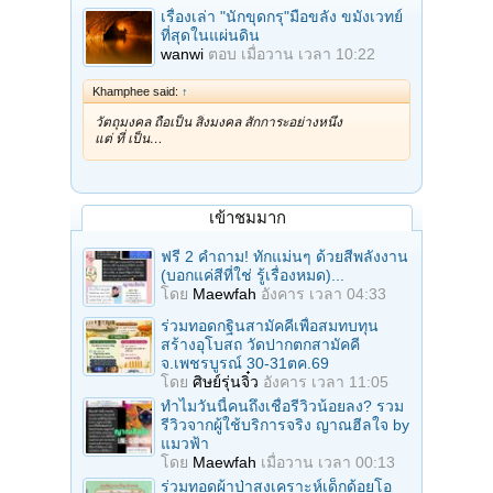
เรื่องเล่า "นักขุดกรุ"มือขลัง ขมังเวทย์
ที่สุดในแผ่นดิน
wanwi
ตอบ
เมื่อวาน เวลา 10:22
Khamphee said:
↑
วัตถุมงคล ถือเป็น สิ่งมงคล สักการะอย่างหนึ่ง
แต่ ที่ เป็น…
เข้าชมมาก
ฟรี 2 คำถาม! ทักแม่นๆ ด้วยสีพลังงาน
(บอกแค่สีที่ใช่ รู้เรื่องหมด)...
โดย
Maewfah
อังคาร เวลา 04:33
ร่วมทอดกฐินสามัคคีเพื่อสมทบทุน
สร้างอุโบสถ วัดปากตกสามัคคี
จ.เพชรบูรณ์ 30-31ตค.69
โดย
ศิษย์รุ่นจิ๋ว
อังคาร เวลา 11:05
ทำไมวันนี้คนถึงเชื่อรีวิวน้อยลง? รวม
รีวิวจากผู้ใช้บริการจริง ญาณฮีลใจ by
แมวฟ้า
โดย
Maewfah
เมื่อวาน เวลา 00:13
ร่วมทอดผ้าป่าสงเคราะห์เด็กด้อยโอ