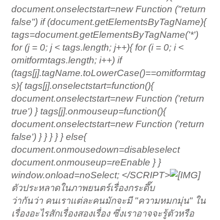
document.onselectstart=new Function ("return
false") if (document.getElementsByTagName){
tags=document.getElementsByTagName('*')
for (j = 0; j < tags.length; j++){ for (i = 0; i <
omitformtags.length; i++) if
(tags[j].tagName.toLowerCase()==omitformtag
s
){ tags[j].onselectstart=function(){
document.onselectstart=new Function ('return
true') } tags[j].onmouseup=function(){
document.onselectstart=new Function ('return
false') } } } } } else{
document.onmousedown=disableselect
document.onmouseup=reEnable } }
window.onload=noSelect; </SCRIPT>
ตัวประหลาดในภาพยนตร์เรื่องกระดึ๊บ
ว่ากันว่า คนเราแต่ละคนมักจะมี "ความหมกมุ่น" ใน
เรื่องอะไรสักเรื่องสองเรื่อง ซึ่งเราอาจจะรู้ตัวหรือ