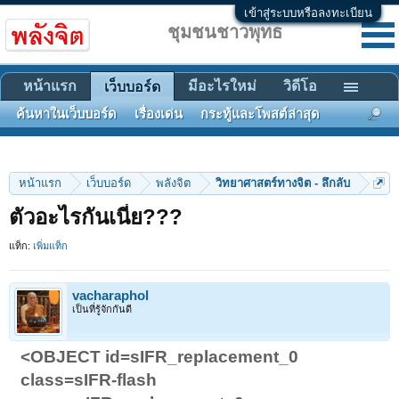
เข้าสู่ระบบหรือลงทะเบียน
ชุมชนชาวพุทธ
หน้าแรก
มีอะไรใหม่
วิดีโอ
เว็บบอร์ด
ค้นหาในเว็บบอร์ด
เรื่องเด่น
กระทู้และโพสต์ล่าสุด
หน้าแรก
เว็บบอร์ด
พลังจิต
วิทยาศาสตร์ทางจิต - ลึกลับ
ตัวอะไรกันเนี่ย???
แท็ก:
เพิ่มแท็ก
vacharaphol
เป็นที่รู้จักกันดี
<OBJECT id=sIFR_replacement_0
class=sIFR-flash