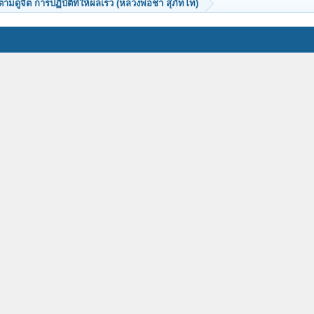
ตามดูจิต การปฏิบัติที่ให้ผลเร็ว (หลวงพ่อชา สุภัทโท)