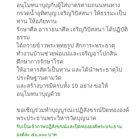
อนุโมทนาบุญกับผู้ใส่บาตรตามถนนหนทาง
กรวดน้ำอุทิศบุญ เจริญวิปัสสนา ให้ธรรมะเป็น
ทาน ให้อภัยทาน
รักษาศีล อาราธนาศีล เจริญวิปัสสนา ได้ปฏิบัติ
ธรรม
ได้ถวายข้าวพระพุทธรูป สักการะพระธาตุ
ทำงานบ้านช่วยพ่อแม่และเจริญอาโปกสิน
ศึกษาการรักษาโรค
ให้อาหารสัตว์เป็นทาน และได้นำพระธาตุไป
ประดิษฐานตามวัด
และสร้างบารมีครบทั้ง 10 อย่าง ขอให้
อนุโมทนาบุญด้วย
ขอเชิญร่วมทำบุญบูรณะปฏิสังขรณ์ปิดทององค์
พระประธานพระวิหารวัดบุญนาค
รับเป็นเจ้าภาพปฎิสังขรณ์และปิดทององค์พระประธาน
องค์ละ ๕๐,๐๐๐ บาท