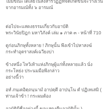
ไม่มีขณะใดเลยในสังสารวัฏฏ์ที่จิตเกิดขึ้นจะว่างเว้น
จากอารมณ์ทั้ง ๖ อารมณ์
ต่อไปจะแสดงธรรมเกี่ยวกับอาบัติ
พระวินัยปิฎก มหาวิภังค์ เล่ม ๑ ภาค ๓ - หน้าที่ 710
ดูก่อนภิกษุทั้งหลาย ! ภิกษุนั้น พึงเข้าไปหาสงฆ์
กระทำอุตราสงค์เฉวียงบ่า
ข้างหนึ่ง ไหว้เท้าแห่งภิกษุผู้แก่ทั้งหลายแล้ว นั่ง
กระโหย่ง ประนมมือพึงกล่าว
อย่างนี้ว่า
อหํ ภนฺเตอิตฺถนฺนามํ อาปตฺตึ อาปนฺโน ตํ ปฏิเทเสมิ (
ท่านเจ้าข้า ! กระผมต้อง
อาบัติมีชื่ออย่างนี้ ขอแสดงคืนอาบัตินั้น ).