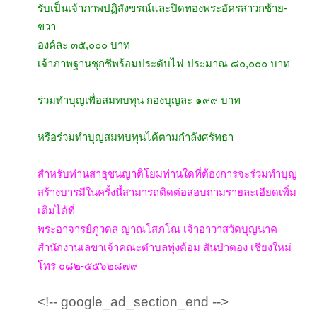
รับเป็นเจ้าภาพปฏิสังขรณ์และปิดทองพระอัครสาวกซ้าย-
ขวา
องค์ละ ๓๕,๐๐๐ บาท
เจ้าภาพฐานชุกชีพร้อมประดับไฟ ประมาณ ๘๐,๐๐๐ บาท
ร่วมทำบุญเพื่อสมทบทุน กองบุญละ ๑๙๙ บาท
หรือร่วมทำบุญสมทบทุนได้ตามกำลังศรัทธา
สำหรับท่านสาธุชนญาติโยมท่านใดที่ต้องการจะร่วมทำบุญ
สร้างบารมีในครั้งนี้สามารถติดต่อสอบถามรายละเอียดเพิ่ม
เติมได้ที่
พระอาจารย์ภูวดล ญาณโสภโณ เจ้าอาวาสวัดบุญนาค
สำนักงานเลขาเจ้าคณะตำบลทุ่งต้อม สันป่าตอง เชียงใหม่
โทร ๐๘๒-๕๕๖๒๘๗๙
<!-- google_ad_section_end -->