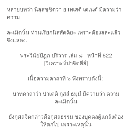
หลายบทว่า นิสฺสชฺชิตฺวา ย เทเสติ เตเนตํ มีความว่า
ความ
ละเมิดนั้น ท่านเรียกนิสสัคคิยะ เพราะต้องสละแล้ว
จึงแสดง.
พระวินัยปิฎก ปริวาร เล่ม ๘ - หน้าที่ 622
[วิเคราะห์ปาจิตตีย์]
เนื้อความคาถาที่ ๖ พึงทราบดังนี้:-
บาทคาถาว่า ปาเตติ กุสลํ ธมฺมํ มีความว่า ความ
ละเมิดนั้น
ยังกุศลจิตกล่าวคือกุศลธรรม ของบุคคลผู้แกล้งต้อง
ให้ตกไป เพราะเหตุนั้น