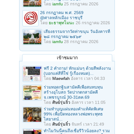
โดย
iamfu
25 กรกฎาคม 2026
26 กรกฏาคม พ.ศ. 2569
@ศาลหลักเมือง ราชบุรี
โดย
ยะธาพุทโมนะ
26 กรกฎาคม 2026
เสียงธรรมจากวัดท่าขนุน วันอังคารที่
๒๘ กรกฎาคม ๒๕๖๙
โดย
iamfu
28 กรกฎาคม 2026
เข้าชมมาก
ฟรี 2 คำถาม! ทักแม่นๆ ด้วยสีพลังงาน
(บอกแค่สีที่ใช่ รู้เรื่องหมด)...
โดย
Maewfah
อังคาร เวลา 04:33
ร่วมทอดกฐินสามัคคีเพื่อสมทบทุน
สร้างอุโบสถ วัดปากตกสามัคคี
จ.เพชรบูรณ์ 30-31ตค.69
โดย
ศิษย์รุ่นจิ๋ว
อังคาร เวลา 11:05
ร่วมทําบุญแผ่นทองคำแท้คัดพิเศษ
99% เพื่อปิดทองหลวงพ่อพระพุทธ
ไสยาสน์...
โดย
ศิษย์รุ่นจิ๋ว
จันทร์ เวลา 21:49
ทำไมวันนี้คนถึงเชื่อรีวิวน้อยลง? รวม