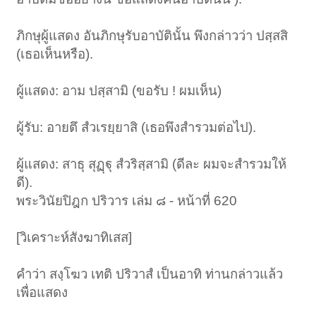
ภิกษุผู้แสดง อันภิกษุรับอาบัตินั้น พึงกล่าวว่า ปสฺสสิ
(เธอเห็นหรือ).
ผู้แสดง: อาม ปสฺสามิ (ขอรับ ! ผมเห็น)
ผู้รับ: อายตึ สํวเรยฺยาสิ (เธอพึงสำรวมต่อไป).
ผู้แสดง: สาธุ สุฏฺฐุ สํวริสฺสามิ (ดีละ ผมจะสำรวมให้
ดี).
พระวินัยปิฎก ปริวาร เล่ม ๘ - หน้าที่ 620
[วิเคราะห์สังฆาทิเสส]
คำว่า สงฺโฆว เทติ ปริวาสํ เป็นอาทิ ท่านกล่าวแล้ว
เพื่อแสดง