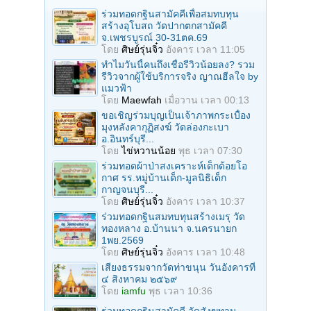
ร่วมทอดกฐินสามัคคีเพื่อสมทบทุน
สร้างอุโบสถ วัดปากตกสามัคคี
จ.เพชรบูรณ์ 30-31ตค.69
โดย
ศิษย์รุ่นจิ๋ว
อังคาร เวลา 11:05
ทำไมวันนี้คนถึงเชื่อรีวิวน้อยลง? รวม
รีวิวจากผู้ใช้บริการจริง ญาณฮีลใจ by
แมวฟ้า
โดย
Maewfah
เมื่อวาน เวลา 00:13
ขอเชิญร่วมบุญเป็นเจ้าภาพกระเบื้อง
มุงหลังคากุฏิสงฆ์ วัดล่องกะเบา
อ.อินทร์บุรี...
โดย
ไข่หวานน้อย
พุธ เวลา 07:30
ร่วมทอดผ้าป่าสงเคราะห์เด็กด้อยโอ
กาศ รร.หมู่บ้านเด็ก-มูลนิธิเด็ก
กาญจนบุรี...
โดย
ศิษย์รุ่นจิ๋ว
อังคาร เวลา 10:37
ร่วมทอดกฐินสมทบทุนสร้างเมรุ วัด
ทองหลาง อ.บ้านนา จ.นครนายก
1พย.2569
โดย
ศิษย์รุ่นจิ๋ว
อังคาร เวลา 10:48
เสียงธรรมจากวัดท่าขนุน วันอังคารที่
๔ สิงหาคม ๒๕๖๙
โดย
iamfu
พุธ เวลา 10:36
ร่วมทอดกฐินสามัคคี วัดสังฆทาน