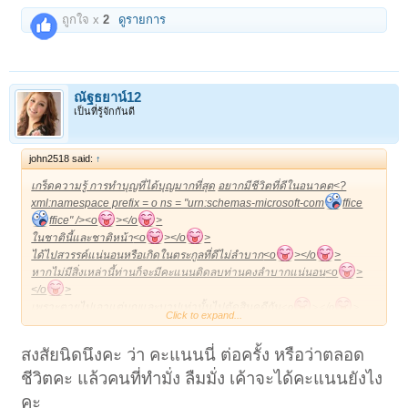
ถูกใจ x
2
ดูรายการ
ณัฐธยาน์12
เป็นที่รู้จักกันดี
john2518 said:
↑
เกร็ดความรู้ การทำบุญที่ได้บุญมากที่สุด
อยากมีชีวิตที่ดีในอนาคต
<?
xml:namespace prefix = o ns = "urn:schemas-microsoft-com
ffice
ffice" /><o
></o
>
ในชาตินี้และชาติหน้า
<o
></o
>
ได้ไปสวรรค์แน่นอนหรือเกิดในตระกูลที่ดีไม่ลำบาก
<o
></o
>
หากไม่มีสิ่งเหล่านี้ท่านก็จะมีคะแนนติดลบท่านคงลำบากแน่นอน
<o
>
</o
>
เพราะตายไปเอาแต่บุญและบาปเท่านั้นไปตัดสินคดีกัน<o
></o
>
Click to expand...
<o
> </o
>
1.เลี้ยงดูบิดรมารดา
ไม่ให้ลำบาก
1000
คะแนน<o
></o
>
สงสัยนิดนึงคะ ว่า คะแนนนี่ ต่อครั้ง หรือว่าตลอด
2.นั่งสมาธิ ภาวนา รักษาศีล
980
คะแนน
<o
></o
>
ชีวิตคะ แล้วคนที่ทำมั่ง ลืมมั่ง เค้าจะได้คะแนนยังไง
3.การให้อภัย และการอโหสิกรรม
950
คะแนน
<o
></o
>
4. สวดมนต์ไหว้พระ ฟังธรรม
900
คะแนน
<o
></o
>
คะ