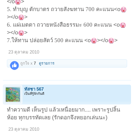
</o
>
5. ทำบุญ ตักบาตร ถวายสังฆทาน
700
คะแนน
<o
></o
>
6. แผ่เมตตา ถวายหนังสือธรรมะ
600
คะแนน
<o
></o
>
7.ให้ทาน ปล่อยสัตว์
500
คะแนน
<o
></o
>
23 ตุลาคม 2010
ถูกใจ x
7
ดูรายการ
ทัสชา 567
เป็นที่รู้จักกันดี
ทำความดี เห็นรูป แล้วเหนื่อยมาก.... เพราะรูปลิ้น
ห้อย ทุกบรรทัดเลย (รักดอกจึงหยอกเล่นนะ)
23 ตุลาคม 2010