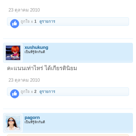
5. ทำบุญ ตักบาตร ถวายสังฆทาน
700
คะแนน
<o
></o
>
6. แผ่เมตตา ถวายหนังสือธรรมะ
600
คะแนน
<o
></o
>
23 ตุลาคม 2010
7.ให้ทาน ปล่อยสัตว์
500
คะแนน
<o
></o
>
ถูกใจ x
1
ดูรายการ
xushukung
เป็นที่รู้จักกันดี
ึคะแนนเท่าไหร่ ได้เกียรตินิยม
23 ตุลาคม 2010
ถูกใจ x
2
ดูรายการ
pagorn
เป็นที่รู้จักกันดี