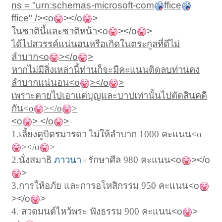
ns = "urn:schemas-microsoft-com
ffice
ffice" /><o
></o
>
ในชาตินี้และชาติหน้า
<o
></o
>
ได้ไปสวรรค์แน่นอนหรือเกิดในตระกูลที่ดีไม่
ลำบาก
<o
></o
>
หากไม่มีสิ่งเหล่านี้ท่านก็จะมีคะแนนติดลบท่านคง
ลำบากแน่นอน
<o
></o
>
เพราะตายไปเอาแต่บุญและบาปเท่านั้นไปตัดสินคดี
กัน<o
></o
>
<o
> </o
>
1.เลี้ยงดูบิดรมารดา
ไม่ให้ลำบาก
1000
คะแนน<o
></o
>
2.นั่งสมาธิ
ภาวนา
รักษาศีล
980
คะแนน
<o
></o
>
3.การให้อภัย และการอโหสิกรรม
950
คะแนน
<o
></o
>
4. สวดมนต์ไหว้พระ ฟังธรรม
900
คะแนน
<o
>