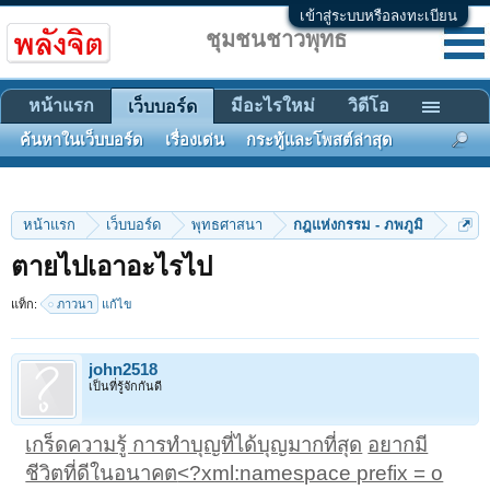
เข้าสู่ระบบหรือลงทะเบียน
ชุมชนชาวพุทธ
หน้าแรก
มีอะไรใหม่
วิดีโอ
เว็บบอร์ด
ค้นหาในเว็บบอร์ด
เรื่องเด่น
กระทู้และโพสต์ล่าสุด
หน้าแรก
เว็บบอร์ด
พุทธศาสนา
กฎแห่งกรรม - ภพภูมิ
ตายไปเอาอะไรไป
แท็ก:
ภาวนา
แก้ไข
john2518
เป็นที่รู้จักกันดี
เกร็ดความรู้ การทำบุญที่ได้บุญมากที่สุด
อยากมี
ชีวิตที่ดีในอนาคต
<?xml:namespace prefix = o