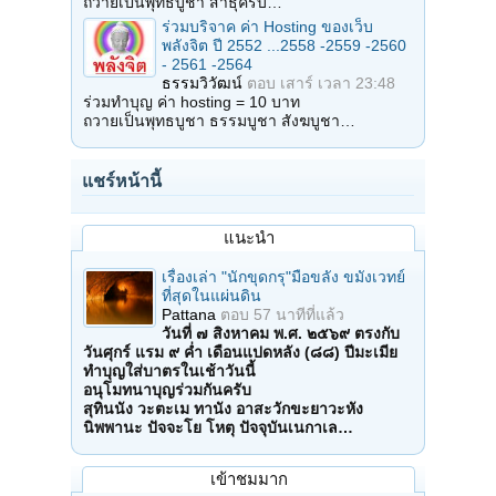
ถวายเป็นพุทธบูชา สาธุครับ…
ร่วมบริจาค ค่า Hosting ของเว็บ
พลังจิต ปี 2552 ...2558 -2559 -2560
- 2561 -2564
ธรรมวิวัฒน์
ตอบ
เสาร์ เวลา 23:48
ร่วมทำบุญ ค่า hosting = 10 บาท
ถวายเป็นพุทธบูชา ธรรมบูชา สังฆบูชา…
แชร์หน้านี้
แนะนำ
เรื่องเล่า "นักขุดกรุ"มือขลัง ขมังเวทย์
ที่สุดในแผ่นดิน
Pattana
ตอบ
57 นาทีที่แล้ว
วันที่ ๗ สิงหาคม พ.ศ. ๒๕๖๙ ตรงกับ
วันศุกร์ แรม ๙ ค่ำ เดือนแปดหลัง (๘๘) ปีมะเมีย
ทำบุญใส่บาตรในเช้าวันนี้
อนุโมทนาบุญร่วมกันครับ
สุทินนัง วะตะเม ทานัง อาสะวักขะยาวะหัง
นิพพานะ ปัจจะโย โหตุ ปัจจุบันเนกาเล…
เข้าชมมาก