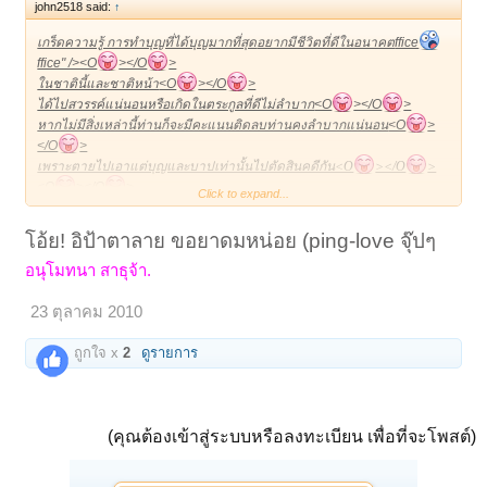
john2518 said:
↑
เกร็ดความรู้ การทำบุญที่ได้บุญมากที่สุด
อยากมีชีวิตที่ดีในอนาคต
ffice
ffice" /><O
></O
>
ในชาตินี้และชาติหน้า
<O
></O
>
ได้ไปสวรรค์แน่นอนหรือเกิดในตระกูลที่ดีไม่ลำบาก
<O
></O
>
หากไม่มีสิ่งเหล่านี้ท่านก็จะมีคะแนนติดลบท่านคงลำบากแน่นอน
<O
>
</O
>
เพราะตายไปเอาแต่บุญและบาปเท่านั้นไปตัดสินคดีกัน<O
></O
>
<O
></O
>
Click to expand...
1.เลี้ยงดูบิดรมารดา
ไม่ให้ลำบาก
1000
คะแนน<O
></O
>
2.นั่งสมาธิ ภาวนา รักษาศีล
980
คะแนน
<O
></O
>
โอ้ย! อิป้าตาลาย ขอยาดมหน่อย (ping-love จุ๊ปๆ
3.การให้อภัย และการอโหสิกรรม
950
คะแนน
<O
></O
>
อนุโมทนา สาธุจ้า.
4. สวดมนต์ไหว้พระ ฟังธรรม
900
คะแนน
<O
></O
>
5. ทำบุญ ตักบาตร ถวายสังฆทาน
700
คะแนน
<O
></O
>
23 ตุลาคม 2010
6. แผ่เมตตา ถวายหนังสือธรรมะ
600
คะแนน
<O
></O
>
7.ให้ทาน ปล่อยสัตว์
500
คะแนน
<O
></O
>
ถูกใจ x
2
ดูรายการ
(คุณต้องเข้าสู่ระบบหรือลงทะเบียน เพื่อที่จะโพสต์)