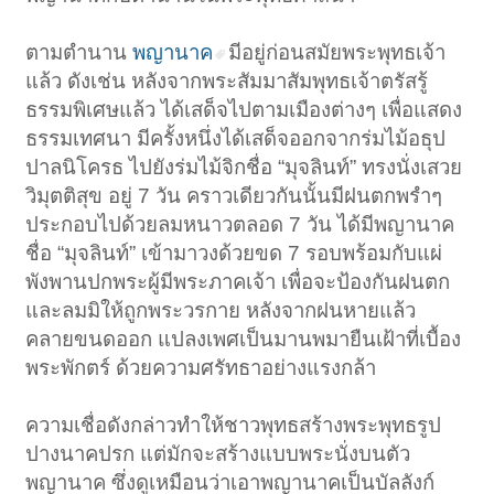
ตามตำนาน
พญานาค
มีอยู่ก่อนสมัยพระพุทธเจ้า
แล้ว ดังเช่น หลังจากพระสัมมาสัมพุทธเจ้าตรัสรู้
ธรรมพิเศษแล้ว ได้เสด็จไปตามเมืองต่างๆ เพื่อแสดง
ธรรมเทศนา มีครั้งหนึ่งได้เสด็จออกจากร่มไม้อธุป
ปาลนิโครธ ไปยังร่มไม้จิกชื่อ “มุจลินท์” ทรงนั่งเสวย
วิมุตติสุข อยู่ 7 วัน คราวเดียวกันนั้นมีฝนตกพรำๆ
ประกอบไปด้วยลมหนาวตลอด 7 วัน ได้มีพญานาค
ชื่อ “มุจลินท์” เข้ามาวงด้วยขด 7 รอบพร้อมกับแผ่
พังพานปกพระผู้มีพระภาคเจ้า เพื่อจะป้องกันฝนตก
และลมมิให้ถูกพระวรกาย หลังจากฝนหายแล้ว
คลายขนดออก แปลงเพศเป็นมานพมายืนเฝ้าที่เบื้อง
พระพักตร์ ด้วยความศรัทธาอย่างแรงกล้า
ความเชื่อดังกล่าวทำให้ชาวพุทธสร้างพระพุทธรูป
ปางนาคปรก แต่มักจะสร้างแบบพระนั่งบนตัว
พญานาค ซึ่งดูเหมือนว่าเอาพญานาคเป็นบัลลังก์