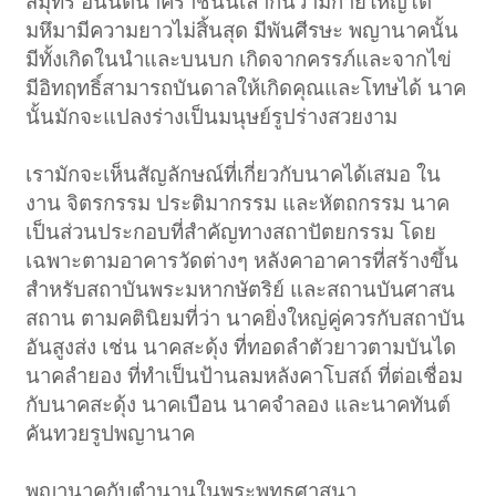
สมุทร อนันตนาคราชนั้นเล่ากันว่ามีกายใหญ่โต
มหึมามีความยาวไม่สิ้นสุด มีพันศีรษะ พญานาคนั้น
มีทั้งเกิดในนำและบนบก เกิดจากครรภ์และจากไข่
มีอิทฤทธิ์สามารถบันดาลให้เกิดคุณและโทษได้ นาค
นั้นมักจะแปลงร่างเป็นมนุษย์รูปร่างสวยงาม
เรามักจะเห็นสัญลักษณ์ที่เกี่ยวกับนาคได้เสมอ ใน
งาน จิตรกรรม ประติมากรรม และหัตถกรรม นาค
เป็นส่วนประกอบที่สำคัญทางสถาปัตยกรรม โดย
เฉพาะตามอาคารวัดต่างๆ หลังคาอาคารที่สร้างขึ้น
สำหรับสถาบันพระมหากษัตริย์ และสถานบันศาสน
สถาน ตามคตินิยมที่ว่า นาคยิ่งใหญ่คู่ควรกับสถาบัน
อันสูงส่ง เช่น นาคสะดุ้ง ที่ทอดลำตัวยาวตามบันได
นาคลำยอง ที่ทำเป็นป้านลมหลังคาโบสถ์ ที่ต่อเชื่อม
กับนาคสะดุ้ง นาคเบือน นาคจำลอง และนาคทันต์
คันทวยรูปพญานาค
พญานาคกับตำนานในพระพุทธศาสนา