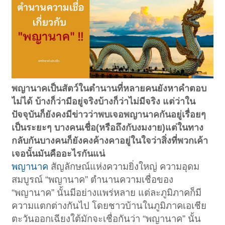
พญานาคเป็นสัตว์ในตำนานที่หลายคนยังหาคำตอบ
ไม่ได้ บ้างก็ว่ามีอยู่จริงบ้างก็ว่าไม่มีจริง แต่ว่าใน
ปัจจุบันก็ยังคงมีข่าวว่าพบเจอพญานาคกันอยู่เรื่อยๆ
เป็นระยะๆ บางคนเชื่อ(หรือถึงกับงมงาย)แต่ในทาง
กลับกันบางคนก็ยังคงค้างคาอยู่ในใจว่าสิ่งที่พวกเค้า
เจอนั้นมันคืออะไรกันแน่
พญานาค
สัญลักษณ์แห่งความยิ่งใหญ่ ความอุดม
สมบูรณ์ “พญานาค” ตำนานความเชื่อของ
“พญานาค” นั้นมีอย่างแพร่หลาย แต่ละภูมิภาคก็มี
ความแตกต่างกันไป โดยชาวบ้านในภูมิภาคเอเชีย
ตะวันออกเฉียงใต้มักจะเชื่อกันว่า “พญานาค” นั้น