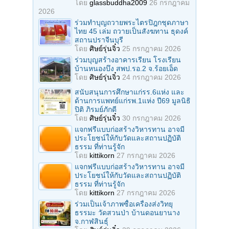
โดย
glassbuddha2009
26 กรกฎาคม
2026
ร่วมทําบุญถวายพระไตรปิฎกชุดภาษา
ไทย 45 เล่ม ถวายเป็นสังฆทาน ธุดงค์
สถานปราจีนบุรี
โดย
ศิษย์รุ่นจิ๋ว
25 กรกฎาคม 2026
ร่วมบุญสร้างอาคารเรียน โรงเรียน
บ้านหนองบึง สพป.รอ.2 จ.ร้อยเอ็ด
โดย
ศิษย์รุ่นจิ๋ว
24 กรกฎาคม 2026
สนับสนุนการศึกษาแก่รร.6แห่ง และ
ด้านการแพทย์แก่รพ.1แห่ง ปี69 มูลนิธิ
ปิติ ภิรมย์ภักดี
โดย
ศิษย์รุ่นจิ๋ว
30 กรกฎาคม 2026
แจกฟรีแบบก่อสร้างวิหารทาน อาจมี
ประโยชน์ให้กับวัดและสถานปฏิบัติ
ธรรม ที่ท่านรู้จัก
โดย
kittikorn
27 กรกฎาคม 2026
แจกฟรีแบบก่อสร้างวิหารทาน อาจมี
ประโยชน์ให้กับวัดและสถานปฏิบัติ
ธรรม ที่ท่านรู้จัก
โดย
kittikorn
27 กรกฎาคม 2026
ร่วมเป็นเจ้าภาพซื้อเครื่องส่งวิทยุ
ธรรมะ วัดสวนป่า บ้านดอนยานาง
จ.กาฬสินธุ์