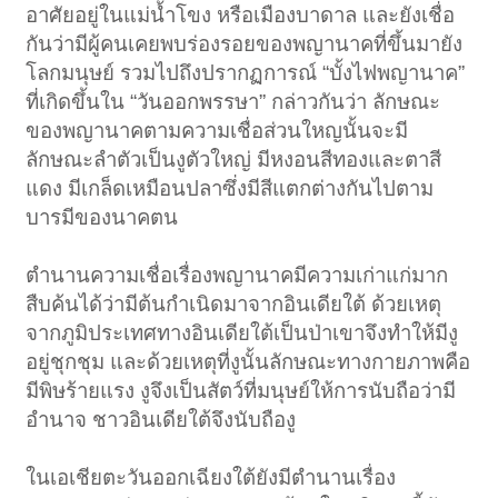
อาศัยอยู่ในแม่น้ำโขง หรือเมืองบาดาล และยังเชื่อ
กันว่ามีผู้คนเคยพบร่องรอยของพญานาคที่ขึ้นมายัง
โลกมนุษย์ รวมไปถึงปรากฏการณ์ “บั้งไฟพญานาค”
ที่เกิดขึ้นใน “วันออกพรรษา” กล่าวกันว่า ลักษณะ
ของพญานาคตามความเชื่อส่วนใหญนั้นจะมี
ลักษณะลำตัวเป็นงูตัวใหญ่ มีหงอนสีทองและตาสี
แดง มีเกล็ดเหมือนปลาซึ่งมีสีแตกต่างกันไปตาม
บารมีของนาคตน
ตำนานความเชื่อเรื่องพญานาคมีความเก่าแก่มาก
สืบค้นได้ว่ามีต้นกำเนิดมาจากอินเดียใต้ ด้วยเหตุ
จากภูมิประเทศทางอินเดียใต้เป็นป่าเขาจึงทำให้มีงู
อยู่ชุกชุม และด้วยเหตุที่งูนั้นลักษณะทางกายภาพคือ
มีพิษร้ายแรง งูจึงเป็นสัตว์ที่มนุษย์ให้การนับถือว่ามี
อำนาจ ชาวอินเดียใต้จึงนับถืองู
ในเอเชียตะวันออกเฉียงใต้ยังมีตำนานเรื่อง