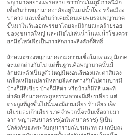
พญานาคอย่างแพร่หลาย ชาวบ้านในภูมิภาคนี้มัก
เชื่อกันว่าพญานาคอาศัยอยู่ในแม่น้ำโขง หรือเมือง
บาดาล และเชื่อกันว่าเคยมีคนเคยพบรอยพญานาค
ขึ้นมาในวันออกพรรษาโดยจะมีลักษณะคล้ายรอย
ของงูขนาดใหญ่ และเมื่อไปเล่นน้ำในแม่น้ำโขงควร
ยกมือไหว้เพื่อเป็นการสักการะสิ่งศักดิ์สิทธิ์
ลักษณะของพญานาคตามความเชื่อในแต่ละภูมิภาค
จะแตกต่างกันไป แต่พื้นฐานคือพญานาคนั้นมี
ลักษณะตัวเป็นงูตัวใหญ่มีหงอนสีทองและตาสีแดง
เกล็ดเหมือนปลามีหลายสีแตกต่างกันไปตามบารมี
บ้างก็มีสีเขียว บ้างก็มีสีดำ หรือบ้างก็มี7สี และที่
สำคัญคือนาคตระกูลธรรมดาจะมีเศียรเดียว แต่
ตระกูลที่สูงขึ้นไปนั้นจะมีสามเศียร ห้าเศียร เจ็ด
เศียรและเก้าเศียร นาคจำพวกนี้จะสืบเชื้อสายมา
จาก พญาเศษนาคราช(อนันตนาคราช) ผู้เป็น
บัลลังก์ของพระวิษณุนารายณ์ปรมนาท ณ เกษียณ