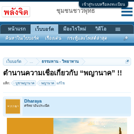
เข้าสู่ระบบหรือลงทะเบียน
ชุมชนชาวพุทธ
หน้าแรก
มีอะไรใหม่
วิดีโอ
เว็บบอร์ด
ค้นหาในเว็บบอร์ด
เรื่องเด่น
กระทู้และโพสต์ล่าสุด
เว็บบอร์ด
...
ธรรมทาน - วิทยาทาน
ตำนานความเชื่อเกี่ยวกับ “พญานาค” !!
แท็ก:
บูชาพญานาค
พญานาค
แก้ไข
Dharaya
ศรัทธาอันประณีต