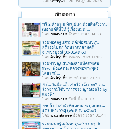
โดย
ศิษย์รุ่นจิ๋ว
29 กรกฎาคม 2026
เข้าชมมาก
ฟรี 2 คำถาม! ทักแม่นๆ ด้วยสีพลังงาน
(บอกแค่สีที่ใช่ รู้เรื่องหมด)...
โดย
Maewfah
อังคาร เวลา 04:33
ร่วมทอดกฐินสามัคคีเพื่อสมทบทุน
สร้างอุโบสถ วัดปากตกสามัคคี
จ.เพชรบูรณ์ 30-31ตค.69
โดย
ศิษย์รุ่นจิ๋ว
อังคาร เวลา 11:05
ร่วมทําบุญแผ่นทองคำแท้คัดพิเศษ
99% เพื่อปิดทองหลวงพ่อพระพุทธ
ไสยาสน์...
โดย
ศิษย์รุ่นจิ๋ว
จันทร์ เวลา 21:49
ทำไมวันนี้คนถึงเชื่อรีวิวน้อยลง? รวม
รีวิวจากผู้ใช้บริการจริง ญาณฮีลใจ by
แมวฟ้า
โดย
Maewfah
วันนี้เมื่อ 00:13
ทอดผ้าป่าสามัคคีสมทบกองทุนเผยแผ่
ธรรมทางวิทยุ (๑๒ ส.ค. ๒๕๖๙)
โดย
watsritawee
อังคาร เวลา 01:44
ร่วมทอดกฐินสมทบทุนสร้างเมรุ วัด
ทองหลาง อ.บ้านนา จ.นครนายก