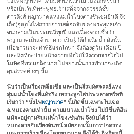
บั้งไฟพญานาค โดยมีตำนานว่าในวันออกพรรษา
หรือเป็นวันที่พระพุทธเจ้าเสด็จจากสวรรค์ชั้น
ดาวดึงส์ พญานาคแห่งแม่น้ำโขงต่างชื่นชมยินดี จึง
เฮ็ด(จุด)บั้งไฟถวายการเสด็จกลับของพระพุทธเจ้า
จนกลายเป็นประเพณีทุกปี และเนื่องจากเชื่อว่า
พญานาคเป็นเจ้าบาดาล เป็นผู้ให้กำเนิดน้ำ ดังนั้น
เมื่อชาวนาจะทำพิธีแรกไถนา จึงต้องดูวัน เดือน ปี
และทิศที่จะบ่ายหน้าควายเพื่อไม้ให้ควายลากไถไป
ในทิศที่ทวนเกล็ดนาค ไม่อย่างนั้นการทำนาจะเกิด
อุปสรรคต่างๆ ขึ้น
นับว่าเป็นเรื่องเหลือเชื่อ และเป็นสิ่งมหัศจรรย์แห่ง
ลุ่มแม่น้ำโขงที่แท้จริง เพราะลูกไฟประหลาดหรือที่
เรียกว่า “บั้งไฟ
พญานาค
” นี้เกิดขึ้นเฉพาะในเขต
จ.หนองคายเท่านั้น ตามแนวแม่น้ำโขง ไม่มีขึ้นที่อื่น
แม้จะอยู่ตามริมแม่น้ำโขงเช่นกัน จึงนับได้ว่า
หนองคายกับเวียงจันทน์ สมัยก่อนนั้นการปกครอง
และการสร้างเมืองโดยพญานาค จึงได้รับอิทธิพลนี้