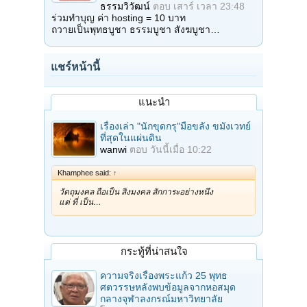
ธรรมวิวัฒน์
ตอบ
เสาร์ เวลา 23:48
ร่วมทำบุญ ค่า hosting = 10 บาท
ถวายเป็นพุทธบูชา ธรรมบูชา สังฆบูชา…
แชร์หน้านี้
แนะนำ
เรื่องเล่า "นักขุดกรุ"มือขลัง ขมังเวทย์
ที่สุดในแผ่นดิน
wanwi
ตอบ
วันนี้เมื่อ 10:22
Khamphee said:
↑
วัตถุมงคล ถือเป็น สิ่งมงคล สักการะอย่างหนึ่ง
แต่ ที่ เป็น…
กระทู้ที่น่าสนใจ
ความจริงเรื่องพระแก้ว 25 พุทธ
ศตวรรษหลังพบข้อมูลจากหอสมุด
กลางจุฬาลงกรณ์มหาวิทยาลัย