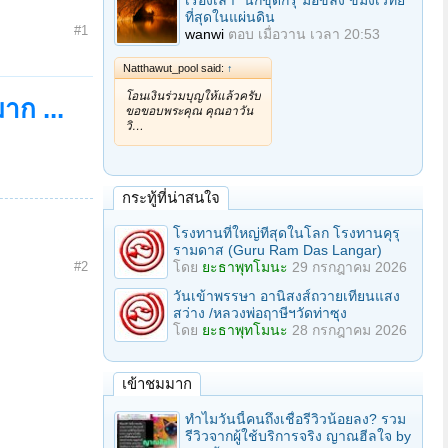
เรื่องเล่า "นักขุดกรุ"มือขลัง ขมังเวทย์
ที่สุดในแผ่นดิน
#1
wanwi
ตอบ
เมื่อวาน เวลา 20:53
Natthawut_pool said:
↑
โอนเงินร่วมบุญให้แล้วครับ
าก ...
ขอขอบพระคุณ คุณอาวัน
วิ…
กระทู้ที่น่าสนใจ
โรงทานที่ใหญ่ทีสุดในโลก โรงทานคุรุ
รามดาส (Guru Ram Das Langar)
#2
โดย
ยะธาพุทโมนะ
29 กรกฎาคม 2026
วันเข้าพรรษา อานิสงส์ถวายเทียนแสง
สว่าง /หลวงพ่อฤาษีฯวัดท่าซุง
โดย
ยะธาพุทโมนะ
28 กรกฎาคม 2026
เข้าชมมาก
ทำไมวันนี้คนถึงเชื่อรีวิวน้อยลง? รวม
รีวิวจากผู้ใช้บริการจริง ญาณฮีลใจ by