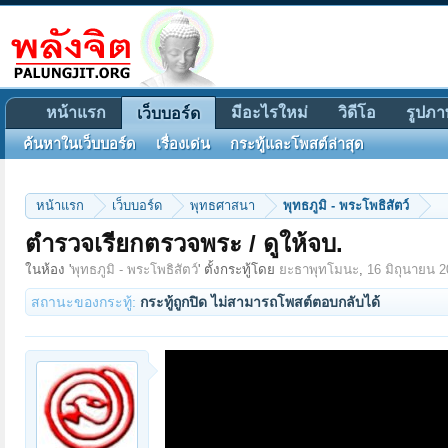
หน้าแรก
มีอะไรใหม่
วิดีโอ
รูปภา
เว็บบอร์ด
ค้นหาในเว็บบอร์ด
เรื่องเด่น
กระทู้และโพสต์ล่าสุด
หน้าแรก
เว็บบอร์ด
พุทธศาสนา
พุทธภูมิ - พระโพธิสัตว์
ตำรวจเรียกตรวจพระ / ดูให้จบ.
ในห้อง '
พุทธภูมิ - พระโพธิสัตว์
' ตั้งกระทู้โดย
ยะธาพุทโมนะ
,
16 มิถุนายน 
สถานะของกระทู้:
กระทู้ถูกปิด ไม่สามารถโพสต์ตอบกลับได้