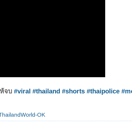
ให้จบ
#viral
#thailand
#shorts
#thaipolice
#m
ThailandWorld-OK