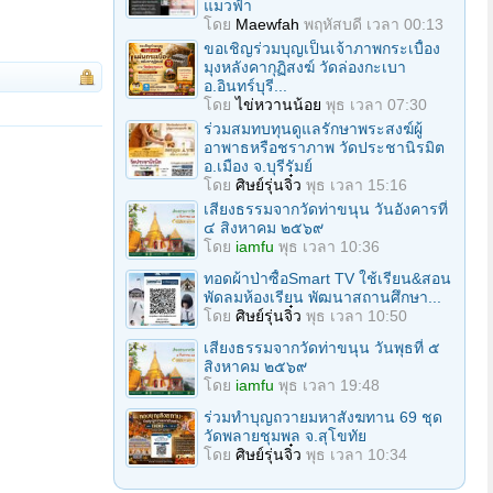
แมวฟ้า
โดย
Maewfah
พฤหัสบดี เวลา 00:13
ขอเชิญร่วมบุญเป็นเจ้าภาพกระเบื้อง
มุงหลังคากุฏิสงฆ์ วัดล่องกะเบา
อ.อินทร์บุรี...
โดย
ไข่หวานน้อย
พุธ เวลา 07:30
ร่วมสมทบทุนดูแลรักษาพระสงฆ์ผู้
อาพาธหรือชราภาพ วัดประชานิรมิต
อ.เมือง จ.บุรีรัมย์
โดย
ศิษย์รุ่นจิ๋ว
พุธ เวลา 15:16
เสียงธรรมจากวัดท่าขนุน วันอังคารที่
๔ สิงหาคม ๒๕๖๙
โดย
iamfu
พุธ เวลา 10:36
ทอดผ้าป่าซื้อSmart TV ใช้เรียน&สอน
พัดลมห้องเรียน พัฒนาสถานศึกษา...
โดย
ศิษย์รุ่นจิ๋ว
พุธ เวลา 10:50
เสียงธรรมจากวัดท่าขนุน วันพุธที่ ๕
สิงหาคม ๒๕๖๙
โดย
iamfu
พุธ เวลา 19:48
ร่วมทําบุญถวายมหาสังฆทาน 69 ชุด
วัดพลายชุมพล จ.สุโขทัย
โดย
ศิษย์รุ่นจิ๋ว
พุธ เวลา 10:34