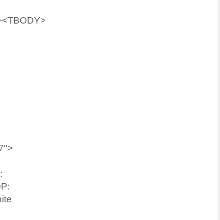
er><TBODY>
7">
:
OP:
ite