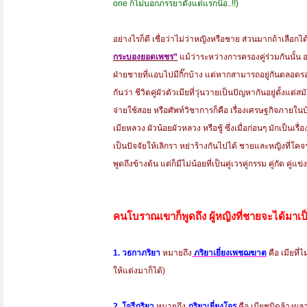
one ก็ไม่บอกภรรยาตั้งแต่แรกน๊อ..!!)
อย่างไรก็ดี เชื่อว่าไม่ว่าหญิงหรือชาย ส่วนมากถ้าเลือก
กระบองยอดเพชร”
แม้ว่าระหว่างการครองคู่ร่วมกันนั้
ฝ่ายชายที่แอบไปมีกิ๊กบ้าง แต่หากสามารถอยู่กันตลอดรอดฝั่
กันว่า ชีวิตคู่ผัวตัวเมียที่วุ่นวายเป็นปัญหากันอยู่ตั้งแต่
จ่ายใช้สอย หรือศัพท์วิชาการก็คือ เรื่องเศรษฐกิจภายในบ้านนั
เมียหลวง ผัวน้อยผัวหลวง หรือชู้ ซึ่งเมื่อก่อนๆ มักเป็นเร
เป็นปัจจัยให้เลิกรา หย่าร้างกันไปได้ ชายและหญิงที่โคจรมา
พูดถึงข้างต้น แต่ก็มีไม่น้อยที่เป็นคู่เวรคู่กรรม คู่กัด คู่แข
คนโบราณเขาก็พูดถึง ผู้หญิงที่ชายจะได้มาเป็น
1. วธกาภริยา
หมายถึง
ภริยาเยี่ยงเพชฌฆาต
คือ เมียที่
ให้แต่งมาก็ได้)
2. โจรีภริยา
หมายถึง
ภริยาเยี่ยงโจร
คือ เมียชนิดล้างผล