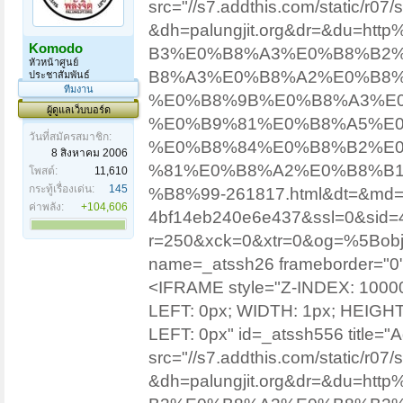
src="//s7.addthis.com/static/r
&dh=palungjit.org&dr=&du=h
Komodo
B3%E0%B8%A3%E0%B8%B2
หัวหน้าศูนย์
B8%A3%E0%B8%A2%E0%B8%B
ประชาสัมพันธ์
ทีมงาน
%E0%B8%9B%E0%B8%A3%E0
ผู้ดูแลเว็บบอร์ด
%E0%B9%81%E0%B8%A5%E0
วันที่สมัครสมาชิก:
%E0%B8%84%E0%B8%B2%E
8 สิงหาคม 2006
%81%E0%B8%A2%E0%B8%B
โพสต์:
11,610
กระทู้เรื่องเด่น:
145
%B8%99-261817.html&dt=&md=2
ค่าพลัง:
+104,606
4bf14eb240e6e437&ssl=0&sid=
r=250&xck=0&xtr=0&og=%5Bobj
name=_atssh26 frameborder="
<IFRAME style="Z-INDEX: 100
LEFT: 0px; WIDTH: 1px; HEIGH
LEFT: 0px" id=_atssh556 title="Ad
src="//s7.addthis.com/static/r
&dh=palungjit.org&dr=&du=h