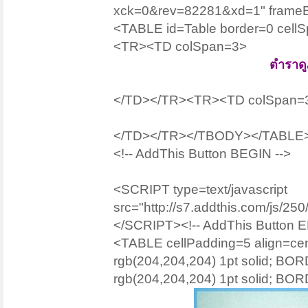
xck=0&rev=82281&xd=1" frame
<TABLE id=Table border=0 cell
<TR><TD colSpan=3>
ตำราดู
</TD></TR><TR><TD colSpan=
</TD></TR></TBODY></TABLE
<!-- AddThis Button BEGIN -->
<SCRIPT type=text/javascript
src="http://s7.addthis.com/js/
</SCRIPT><!-- AddThis Button E
<TABLE cellPadding=5 align
rgb(204,204,204) 1pt solid; BO
rgb(204,204,204) 1pt solid; BOR