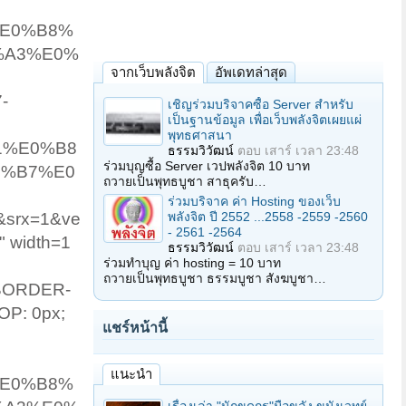
5%E0%B8%
%A3%E0%
จากเว็บพลังจิต
อัพเดทล่าสุด
-
เชิญร่วมบริจาคซื้อ Server สำหรับ
เป็นฐานข้อมูล เพื่อเว็บพลังจิตเผยแผ่
พุทธศาสนา
1%E0%B8
ธรรมวิวัฒน์
ตอบ
เสาร์ เวลา 23:48
ร่วมบุญซื้อ Server เวปพลังจิต 10 บาท
8%B7%E0
ถวายเป็นพุทธบูชา สาธุครับ…
ร่วมบริจาค ค่า Hosting ของเว็บ
พลังจิต ปี 2552 ...2558 -2559 -2560
&srx=1&ve
- 2561 -2564
 width=1
ธรรมวิวัฒน์
ตอบ
เสาร์ เวลา 23:48
ร่วมทำบุญ ค่า hosting = 10 บาท
ถวายเป็นพุทธบูชา ธรรมบูชา สังฆบูชา…
 BORDER-
OP: 0px;
แชร์หน้านี้
แนะนำ
5%E0%B8%