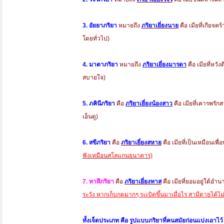
3. อัยยาภริยา
หมายถึง
ภริยาเยี่ยงนาย
คือ เมียที่เกียจ
โดยทั่วไป)
4. มาตาภริยา
หมายถึง
ภริยาเยี่ยงมารดา
คือ เมียที่หวั
สบายใจ)
5. ภคินีภริยา
คือ
ภริยาเยี่ยงน้องสาว
คือ เมียที่เคารพรัก
เอ็นดู)
6. สขีภริยา
คือ
ภริยาเยี่ยงสหาย
คือ เมียที่เป็นเหมือนเพื
ฟังเหมือนสโลแกนธนาคาร)
7. ทาสีภริยา
คือ
ภริยาเยี่ยงทาส
คือ เมียที่ยอมอยู่ใต้
ระวัง หากเก็บกดมากๆ ระเบิดขึ้นมาเมื่อไร สามีตายได้ไม่ร
ทั้งเจ็ดประเภท คือ รูปแบบภริยาที่คนสมัยก่อนแบ่งเอาไว้