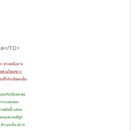
็ต</TD>
ลา ส่วนหนึ่งอาจ
ต่ส่วนใหญ่ข่าว
นกิ๊กกับเมียคนนั้น
แต่งกันได้เลย พ่อ
งฝ่ากระสุนของ
างสมัยนี้ แค่ขอ
บางคนแต่งจนมีลูก
.ตัวเองเป็น all in