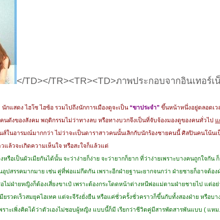
</TD></TR><TR><TD>ภาพประกอบจากอินเทอร์เน
อง นักแสดง ไฮโซ ไฮซ้อ รวมไปถึงนักการเมืองดูจะเป็น
“ขาประจำ”
ขึ้นหน้าหนึ่งอยู่ตลอดเว
 คนดังของสังคม พฤติกรรมไม่ว่าทางลบ หรือทางบวกจึงเป็นที่จับจ้องมองดูของคนทั่วไป
แ
มันส์ในอารมณ์มากกว่า ไม่ว่าจะเป็นดาราสาวคนนั้นเลิกกับนักร้องชายคนนี้ ศิลปินคนโน้นเป็
นข่าวแล้วจะเกิดความเห็นใจ หรือสะใจก็แล้วแต่
งหรือเป็นผัวเมียกันได้นั้น จะว่าง่ายก็ง่าย จะว่ายากก็ยาก ที่ว่าง่ายเพราะบางคนถูกใจกัน ก็
่าฟันอุปสรรคมากมาย เช่น คู่ที่พ่อแม่กีดกัน เพราะอีกฝ่ายฐานะยากจนกว่า ฝ่ายชายก็อาจต้อ
 หรือไม่ฝ่ายหญิงก็ต้องเสี่ยงขาเป๋ เพราะต้องกระโดดหน้าต่างหนีพ่อแม่ตามฝ่ายชายไป แต่อย่
ียรวดเร็วสมยุคไฮเทค แต่จะจีรังยั่งยืน หรือแค่ชั่วครั้งชั่วคราวก็ขึ้นกับทั้งสองฝ่าย หรือ
พราะเพิ่งคิดได้ว่าตัวเองไม่ชอบผู้หญิง แบบนี้ก็มี เรียกว่าชีวิตคู่มีสารพัดสารพันแบบ
( แหม.