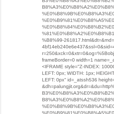
B3%E0%B8%A3%E0%B8%B2
B8%A3%E0%B8%A2%E0%B8%B
%E0%B8%9B%E0%B8%A3%E0
%E0%B9%81%E0%B8%A5%E0
%E0%B8%84%E0%B8%B2%E
%81%E0%B8%A2%E0%B8%B
%B8%99-261817.html&dt=&md=2
4bf14eb240e6e437&ssl=0&sid=
r=250&xck=0&xtr=0&og=%5Bob
frameBorder=0 width=1 name=
<IFRAME style="Z-INDEX: 100
LEFT: 0px; WIDTH: 1px; HEIGH
LEFT: 0px" id=_atssh536 height=
&dh=palungjit.org&dr=&du=h
B3%E0%B8%A3%E0%B8%B2
B8%A3%E0%B8%A2%E0%B8%B
%E0%B8%9B%E0%B8%A3%E0
%E0%B9%81%E0%B8%A5%E0