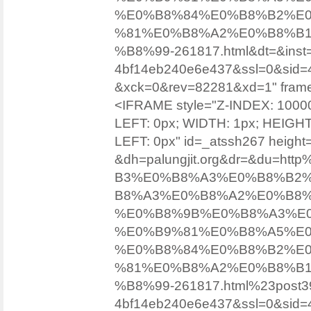
%E0%B8%84%E0%B8%B2%E
%81%E0%B8%A2%E0%B8%B
%B8%99-261817.html&dt=&inst
4bf14eb240e6e437&ssl=0&sid=
&xck=0&rev=82281&xd=1" fram
<IFRAME style="Z-INDEX: 100
LEFT: 0px; WIDTH: 1px; HEIGH
LEFT: 0px" id=_atssh267 height=
&dh=palungjit.org&dr=&du=h
B3%E0%B8%A3%E0%B8%B2
B8%A3%E0%B8%A2%E0%B8%B
%E0%B8%9B%E0%B8%A3%E0
%E0%B9%81%E0%B8%A5%E0
%E0%B8%84%E0%B8%B2%E
%81%E0%B8%A2%E0%B8%B
%B8%99-261817.html%23post3
4bf14eb240e6e437&ssl=0&sid=