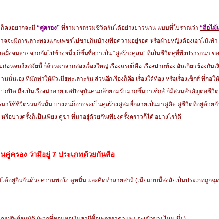
ได้ก็คงอยากจะมี
“คู่ครอง”
ที่สามารถร่วมชีวิตกันได้อย่างยาวนาน แบบที่โบราณว่า
“ถือไม
น อาจจะมีการเลาะทองแกะเพชรไปขายกินบ้างเพื่อความอยู่รอด หรือฝ่ายหญิงต้องเอาไม้เท
งจนตายจากกันไปข้างหนึ่ง ก็ขึ้นชื่อว่าเป็น “คู่สร้างคู่สม” ที่เป็นชีวิตคู่ที่พึงปรารถนา 
สมัยก่อนจนถึงสมัยนี้ ก็ล้วนมาจากสองเรื่องใหญ่ เรื่องแรกก็คือ เรื่องปากท้อง อันเกี่ยวข้องกับเง
่นเอง ที่มักทำให้ผัวเมียทะเลาะกัน ส่วนอีกเรื่องก็คือ เรื่องใต้ท้อง หรือเรื่องเซ็กส์ ที่ก่อให
ื่องปกปิด ถือเป็นเรื่องน่าอาย แต่ปัจจุบันคนกล้ายอมรับมากขึ้นว่าเซ็กส์ ก็มีส่วนสำคัญต่อชีวิ
ใช้ชีวิตร่วมกันนั้น บางคนก็อาจจะเป็นคู่สร้างคู่สมที่กลายเป็นมาคู่คิด คู่ชีวิตที่อยู่ด้วยก
่ง หรือบางครั้งก็เป็นเพียง คู่ขา ที่มาอยู่ด้วยกันเพียงครั้งคราวก็ได้ อย่างไรก็ดี
คู่ครอง ว่ามีอยู่ 7 ประเภทด้วยกันคือ
ไม่ได้อยู่กินกันด้วยความพอใจ ดูหมิ่น และคิดทำลายสามี (เมียแบบนี้สงสัยเป็นประเภทถูกฉุ
าญทรัพย์สมบัติ (พวกที่ชอบขอเงินสามีซื้อเพชรราคาแพง จะเข้าข่ายไหมเนี่ย)