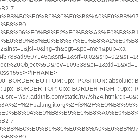
%E0%B8%94%E0%B8%B9%E0%B8%A0%E0%B8
2-7-
%B8%B0%E0%B9%80%E0%B8%A0%E0%B8%97
%B8%B0-
0%B8%96%E0%B8%B2%E0%B8%A3%E0%B8%B
1%E0%B9%88%E0%B8%87%E0%B8%A2%E0%B
&inst=1&jsl=0&lng=th&ogt=&pc=men&pub=xa-
4f3738ad9507145a&srd=1&srf=0.02&srp=0.2&srl=1
ject%20Object%5D&rev=109333&ct=1&xld=1&xd=1
_atssh556></IFRAME>
000; BORDER-BOTTOM: 0px; POSITION: absolute;
T: 1px; BORDER-TOP: 0px; BORDER-RIGHT: 0px; T
1 src="//s7.addthis.com/static/r07/sh24.html#cb=0&
ttp%3A%2F%2Fpalungjit.org%2Ff8%2F%E0%B8%9
%E0%B8%94%E0%B8%B9%E0%B8%A0%E0%B8
2-7-
%B8%B0%E0%B9%80%E0%B8%A0%E0%B8%97
%B8%B0-