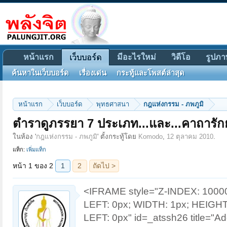
หน้าแรก
มีอะไรใหม่
วิดีโอ
รูปภา
เว็บบอร์ด
ค้นหาในเว็บบอร์ด
เรื่องเด่น
กระทู้และโพสต์ล่าสุด
หน้าแรก
เว็บบอร์ด
พุทธศาสนา
กฎแห่งกรรม - ภพภูมิ
หน้า 1 ของ 2
1
2
ถัดไป >
ตำราดูภรรยา 7 ประเภท...และ...คาถารักยั
ในห้อง '
กฎแห่งกรรม - ภพภูมิ
' ตั้งกระทู้โดย
Komodo
,
12 ตุลาคม 2010
.
แท็ก:
เพิ่มแท็ก
<IFRAME style="Z-INDEX: 100
LEFT: 0px; WIDTH: 1px; HEIGH
LEFT: 0px" id=_atssh26 title="Add