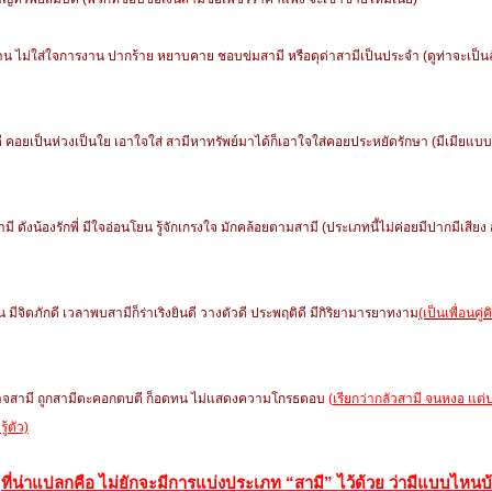
คร้าน ไม่ใส่ใจการงาน ปากร้าย หยาบคาย ชอบข่มสามี หรือดุด่าสามีเป็นประจำ (ดูท่าจะเป็
งดี คอยเป็นห่วงเป็นใย เอาใจใส่ สามีหาทรัพย์มาได้ก็เอาใจใส่คอยประหยัดรักษา (มีเมียแบบน
สามี ดังน้องรักพี่ มีใจอ่อนโยน รู้จักเกรงใจ มักคล้อยตามสามี (ประเภทนี้ไม่ค่อยมีปากมีเสียง
่อน มีจิตภักดี เวลาพบสามีก็ร่าเริงยินดี วางตัวดี ประพฤติดี มีกิริยามารยาทงาม
(เป็นเพื่อนคู่
อำนาจสามี ถูกสามีตะคอกตบตี ก็อดทน ไม่แสดงความโกรธตอบ
(
เรียกว่ากลัวสามี จนหงอ แต่ป
ู้ตัว)
ที่น่าแปลกคือ ไม่ยักจะมีการแบ่งประเภท “สามี” ไว้ด้วย
ว่ามีแบบไหนบ้าง