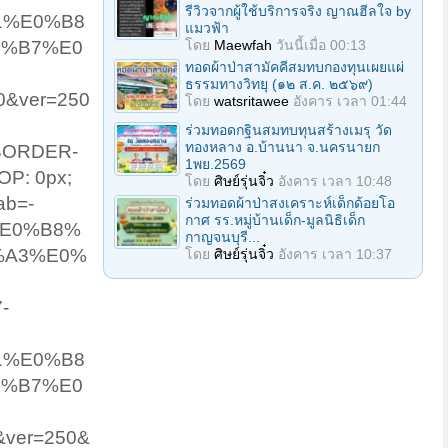
รีวิวจากผู้ใช้บริการจริง ญาณฮีลใจ by
1%E0%B8
แมวฟ้า
โดย
Maewfah
วันนี้เมื่อ 00:13
8%B7%E0
ทอดผ้าป่าสามัคคีสมทบกองทุนเผยแผ่
ธรรมทางวิทยุ (๑๒ ส.ค. ๒๕๖๙)
0&ver=250
โดย
watsritawee
อังคาร เวลา 01:44
ร่วมทอดกฐินสมทบทุนสร้างเมรุ วัด
ทองหลาง อ.บ้านนา จ.นครนายก
 BORDER-
1พย.2569
OP: 0px;
โดย
ศิษย์รุ่นจิ๋ว
อังคาร เวลา 10:48
ab=-
ร่วมทอดผ้าป่าสงเคราะห์เด็กด้อยโอ
กาศ รร.หมู่บ้านเด็ก-มูลนิธิเด็ก
5%E0%B8%
กาญจนบุรี...
%A3%E0%
โดย
ศิษย์รุ่นจิ๋ว
อังคาร เวลา 10:37
-
1%E0%B8
8%B7%E0
&ver=250&