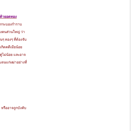
้เท้ายอดทอง
้า กระบองกำราบ
ของคนส่วนใหญ่ ว่า
ินๆ ทองๆ ที่ต้องจับ
้เกิดคดีเมียน้อย
ตคู่ไม่น้อย และอาจ
ันจนแก่เฒ่าอย่างที่
ด หรืออาจถูกบังคับ