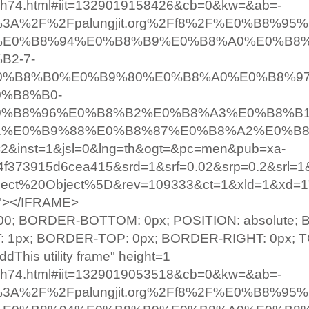
07/sh74.html#iit=1329019158426&cb=0&kw=&ab=-
ttp%3A%2F%2Fpalungjit.org%2Ff8%2F%E0%B8%9
%E0%B8%94%E0%B8%B9%E0%B8%A0%E0%B8
2-7-
%B8%B0%E0%B9%80%E0%B8%A0%E0%B8%97
%B8%B0-
0%B8%96%E0%B8%B2%E0%B8%A3%E0%B8%B
1%E0%B9%88%E0%B8%87%E0%B8%A2%E0%B
&inst=1&jsl=0&lng=th&ogt=&pc=men&pub=xa-
4f373915d6cea415&srd=1&srf=0.02&srp=0.2&srl=1
ect%20Object%5D&rev=109333&ct=1&xld=1&xd=1"
0"></IFRAME>
000; BORDER-BOTTOM: 0px; POSITION: absolute;
T: 1px; BORDER-TOP: 0px; BORDER-RIGHT: 0px; T
dThis utility frame" height=1
07/sh74.html#iit=1329019053518&cb=0&kw=&ab=-
ttp%3A%2F%2Fpalungjit.org%2Ff8%2F%E0%B8%9