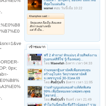
%A3%E0%
เรื่องเล่า "นักขุดกรุ"มือขลัง ขมังเวทย์
ที่สุดในแผ่นดิน
wanwi
ตอบ
วันนี้เมื่อ 10:22
-
Khamphee said:
↑
วัตถุมงคล ถือเป็น สิ่งมงคล
1%E0%B8
สักการะอย่างหนึ่ง
แต่ ที่ เป็น…
8%B7%E0
&srx=1&ve
เข้าชมมาก
"
ฟรี 2 คำถาม! ทักแม่นๆ ด้วยสีพลังงาน
(บอกแค่สีที่ใช่ รู้เรื่องหมด)...
 BORDER-
โดย
Maewfah
อังคาร เวลา 04:33
OP: 0px;
ร่วมทอดกฐินสามัคคีเพื่อสมทบทุน
ab=-
สร้างอุโบสถ วัดปากตกสามัคคี
จ.เพชรบูรณ์ 30-31ตค.69
5%E0%B8%
โดย
ศิษย์รุ่นจิ๋ว
อังคาร เวลา 11:05
%A3%E0%
ร่วมทําบุญแผ่นทองคำแท้คัดพิเศษ
99% เพื่อปิดทองหลวงพ่อพระพุทธ
ไสยาสน์...
-
โดย
ศิษย์รุ่นจิ๋ว
จันทร์ เวลา 21:49
ทำไมวันนี้คนถึงเชื่อรีวิวน้อยลง? รวม