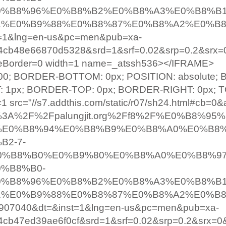
0%B8%96%E0%B8%B2%E0%B8%A3%E0%B8%B
1%E0%B9%88%E0%B8%87%E0%B8%A2%E0%B
=1&lng=en-us&pc=men&pub=xa-
4cb48e66870d5328&srd=1&srf=0.02&srp=0.2&srx=
eBorder=0 width=1 name=_atssh536></IFRAME>
000; BORDER-BOTTOM: 0px; POSITION: absolute;
T: 1px; BORDER-TOP: 0px; BORDER-RIGHT: 0px; T
1 src="//s7.addthis.com/static/r07/sh24.html#cb=0&
ttp%3A%2F%2Fpalungjit.org%2Ff8%2F%E0%B8%9
%E0%B8%94%E0%B8%B9%E0%B8%A0%E0%B8
2-7-
%B8%B0%E0%B9%80%E0%B8%A0%E0%B8%97
%B8%B0-
0%B8%96%E0%B8%B2%E0%B8%A3%E0%B8%B
1%E0%B9%88%E0%B8%87%E0%B8%A2%E0%B
907040&dt=&inst=1&lng=en-us&pc=men&pub=xa-
4cb47ed39ae6f0cf&srd=1&srf=0.02&srp=0.2&srx=0