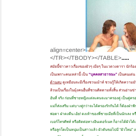
align=center>
</TR></TBODY></TABLE>
.....
สมัยนี้ข่าวคาวเรื่องของผัวๆ เมียๆ ในแวดวงดารา นักร้
เป็นเพราะคนเหล่านี้ เป็น
“บุคคลสาธารณะ”
เป็นคนเด่น
ด้านลบ
ดูเหมือนจะมีเรื่องชวนเม้าท์ ชวนรู้ให้เกิดความ
ล้วนเป็นเรื่องในมุ้งคนอื่นที่ชวนติดตามทั้งสิ้น ส่วนอ่า
อันที่ จริง ก่อนที่ชายหญิงแต่ละคนจะมาครองคู่ เป็นคู่ครอ
แม่ก็ส่งเสริม แต่บางคู่กว่าจะได้ครองรักกันได้ ก็ต้องฝ
พ่อตา ฝ่าดงตีน เอ้ย! ดงเท้าของพี่ชายเมียที่เป็นนักเลง
เบอร์โทรศัพท์ หรือติดต่อทางอินเตอร์เนท ก็อาจได้ผัวได้เม
หรือลูกโตเป็นหนุ่มเป็นสาวแล้ว ผัวดันขอไปมี
“ผัวใหม่”
เ