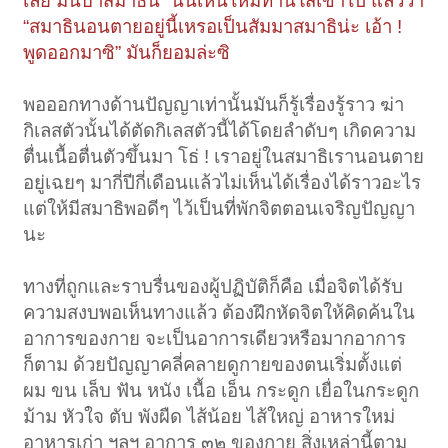
เลย มันบ้าสมาธินี่” นั่นเห็นไหมท่านใส่เข้าไป แล้วว่า
“สมาธินอนตายอยู่นี้เหรอเป็นสัมมาสมาธิน่ะ เอ้า !
พูดออกมาซิ” มันก็ยอมล่ะซิ
พอออกทางด้านปัญญาเท่านั้นมันก็รู้เรื่องรู้ราว ฆ่า
กิเลสตัวนั้นได้ตัดกิเลสตัวนี้ได้โดยลำดับๆ เกิดความ
ตื่นเนื้อตื่นตัวขึ้นมา โธ่ ! เราอยู่ในสมาธิเรานอนตาย
อยู่เฉยๆ มากี่ปีกี่เดือนแล้วไม่เห็นได้เรื่องได้ราวอะไร
แต่ให้มีสมาธิพอดีๆ ไว้เป็นที่พักจิตตอนเจริญปัญญา
นะ
ทางที่ถูกและราบรื่นของผู้ปฏิบัติก็คือ เมื่อจิตได้รับ
ความสงบพอเห็นทางแล้ว ต้องฝึกหัดจิตให้คิดค้นใน
อาการของกาย จะเป็นอาการเดียวหรือมากอาการ
ก็ตาม ด้วยปัญญาคลี่คลายดูกายของตนเริ่มตั้งแต่
ผม ขน เล็บ ฟัน หนัง เนื้อ เอ็น กระดูก เยื่อในกระดูก
ม้าม หัวใจ ตับ พังผืด ไส้น้อย ไส้ใหญ่ อาหารใหม่
อาหารเก่า ฯลฯ อาการ ๓๒ ของกาย สิ่งเหล่านี้ตาม