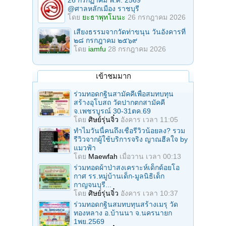
@ศาลหลักเมือง ราชบุรี
โดย
ยะธาพุทโมนะ
26 กรกฎาคม 2026
เสียงธรรมจากวัดท่าขนุน วันอังคารที่
๒๘ กรกฎาคม ๒๕๖๙
โดย
iamfu
28 กรกฎาคม 2026
เข้าชมมาก
ร่วมทอดกฐินสามัคคีเพื่อสมทบทุน
สร้างอุโบสถ วัดปากตกสามัคคี
จ.เพชรบูรณ์ 30-31ตค.69
โดย
ศิษย์รุ่นจิ๋ว
อังคาร เวลา 11:05
ทำไมวันนี้คนถึงเชื่อรีวิวน้อยลง? รวม
รีวิวจากผู้ใช้บริการจริง ญาณฮีลใจ by
แมวฟ้า
โดย
Maewfah
เมื่อวาน เวลา 00:13
ร่วมทอดผ้าป่าสงเคราะห์เด็กด้อยโอ
กาศ รร.หมู่บ้านเด็ก-มูลนิธิเด็ก
กาญจนบุรี...
โดย
ศิษย์รุ่นจิ๋ว
อังคาร เวลา 10:37
ร่วมทอดกฐินสมทบทุนสร้างเมรุ วัด
ทองหลาง อ.บ้านนา จ.นครนายก
1พย.2569