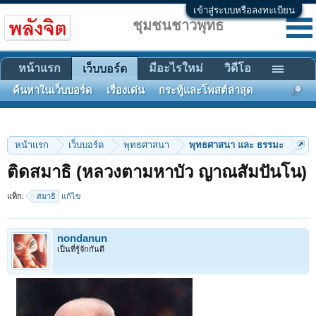
เข้าสู่ระบบหรือลงทะเบียน
ชุมชนชาวพุทธ
หน้าแรก
มีอะไรใหม่
วิดีโอ
เว็บบอร์ด
ค้นหาในเว็บบอร์ด
เรื่องเด่น
กระทู้และโพสต์ล่าสุด
หน้าแรก
เว็บบอร์ด
พุทธศาสนา
พุทธศาสนา และ ธรรมะ
ติดสมาธิ (หลวงตามหาบัว ญาณสัมปันโน)
แท็ก:
สมาธิ
แก้ไข
nondanun
เป็นที่รู้จักกันดี