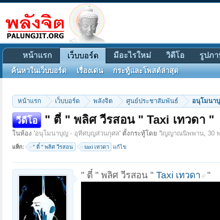
หน้าแรก
มีอะไรใหม่
วิดีโอ
รูปภา
เว็บบอร์ด
ค้นหาในเว็บบอร์ด
เรื่องเด่น
กระทู้และโพสต์ล่าสุด
หน้าแรก
เว็บบอร์ด
พลังจิต
ศูนย์ประชาสัมพันธ์
อนุโมนาบุ
" ตี๋ " พลิศ วีรสอน " Taxi เทวดา "
วีดีโอ
ในห้อง '
อนุโมนาบุญ - อุทิศบุญส่วนกุศล
' ตั้งกระทู้โดย
วิญญาณนิพพาน
,
30 
แท็ก:
" ตี๋ " พลิศ วีรสอน
taxi เทวดา
แก้ไข
" ตี๋ " พลิศ วีรสอน "
Taxi เทวดา
"