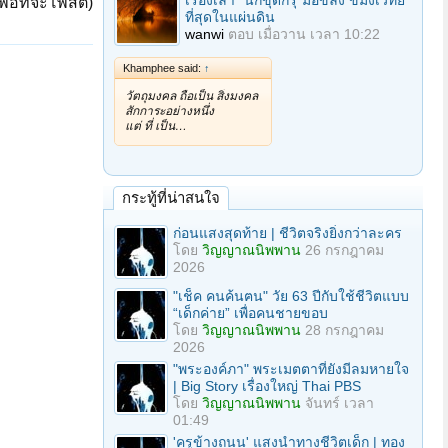
เรื่องเล่า "นักขุดกรุ"มือขลัง ขมังเวทย์
ื่อที่จะโพสต์)
ที่สุดในแผ่นดิน
wanwi
ตอบ
เมื่อวาน เวลา 10:22
Khamphee said:
↑
วัตถุมงคล ถือเป็น สิ่งมงคล
สักการะอย่างหนึ่ง
แต่ ที่ เป็น…
กระทู้ที่น่าสนใจ
ก่อนแสงสุดท้าย | ชีวิตจริงยิ่งกว่าละคร
โดย
วิญญาณนิพพาน
26 กรกฎาคม
2026
"เช็ค คนค้นฅน" วัย 63 ปีกับใช้ชีวิตแบบ
“เด็กค่าย” เพื่อคนชายขอบ
โดย
วิญญาณนิพพาน
28 กรกฎาคม
2026
"พระองค์ภา" พระเมตตาที่ยังมีลมหายใจ
| Big Story เรื่องใหญ่ Thai PBS
โดย
วิญญาณนิพพาน
จันทร์ เวลา
01:49
'ครูข้างถนน' แสงนำทางชีวิตเด็ก | ทอง