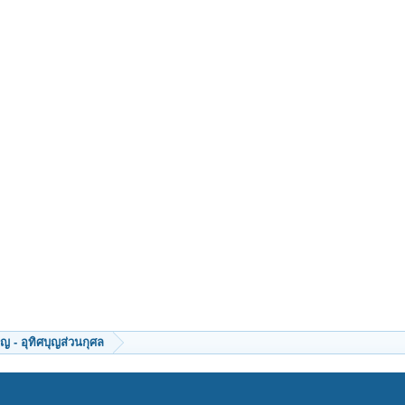
ญ - อุทิศบุญส่วนกุศล