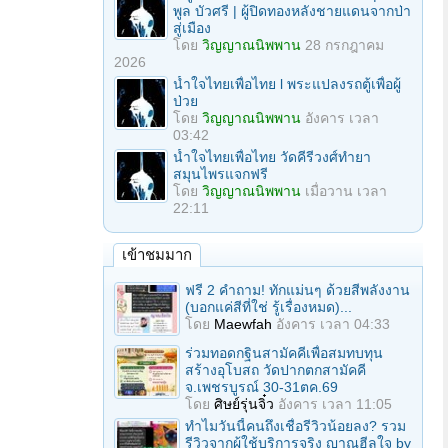
พูล บัวศรี | ผู้ปิดทองหลังชายแดนจากป่า
สู่เมือง
โดย
วิญญาณนิพพาน
28 กรกฎาคม
2026
น้ำใจไทยเพื่อไทย l พระแปลงรถตู้เพื่อผู้
ป่วย
โดย
วิญญาณนิพพาน
อังคาร เวลา
03:42
น้ำใจไทยเพื่อไทย วัดคีรีวงศ์ทำยา
สมุนไพรแจกฟรี
โดย
วิญญาณนิพพาน
เมื่อวาน เวลา
22:11
เข้าชมมาก
ฟรี 2 คำถาม! ทักแม่นๆ ด้วยสีพลังงาน
(บอกแค่สีที่ใช่ รู้เรื่องหมด)...
โดย
Maewfah
อังคาร เวลา 04:33
ร่วมทอดกฐินสามัคคีเพื่อสมทบทุน
สร้างอุโบสถ วัดปากตกสามัคคี
จ.เพชรบูรณ์ 30-31ตค.69
โดย
ศิษย์รุ่นจิ๋ว
อังคาร เวลา 11:05
ทำไมวันนี้คนถึงเชื่อรีวิวน้อยลง? รวม
รีวิวจากผู้ใช้บริการจริง ญาณฮีลใจ by