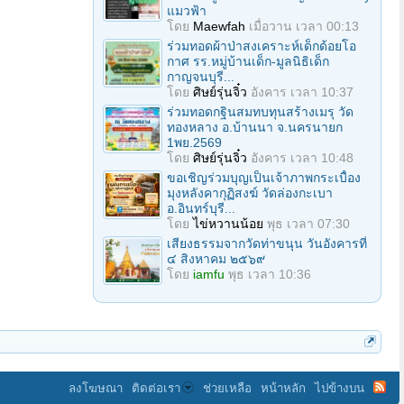
แมวฟ้า
โดย
Maewfah
เมื่อวาน เวลา 00:13
ร่วมทอดผ้าป่าสงเคราะห์เด็กด้อยโอ
กาศ รร.หมู่บ้านเด็ก-มูลนิธิเด็ก
กาญจนบุรี...
โดย
ศิษย์รุ่นจิ๋ว
อังคาร เวลา 10:37
ร่วมทอดกฐินสมทบทุนสร้างเมรุ วัด
ทองหลาง อ.บ้านนา จ.นครนายก
1พย.2569
โดย
ศิษย์รุ่นจิ๋ว
อังคาร เวลา 10:48
ขอเชิญร่วมบุญเป็นเจ้าภาพกระเบื้อง
มุงหลังคากุฏิสงฆ์ วัดล่องกะเบา
อ.อินทร์บุรี...
โดย
ไข่หวานน้อย
พุธ เวลา 07:30
เสียงธรรมจากวัดท่าขนุน วันอังคารที่
๔ สิงหาคม ๒๕๖๙
โดย
iamfu
พุธ เวลา 10:36
ลงโฆษณา
ติดต่อเรา
ช่วยเหลือ
หน้าหลัก
ไปข้างบน