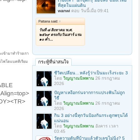
เรื่องเล่า "นักขุดกรุ"มือขลัง ขมังเวทย์
ที่สุดในแผ่นดิน
wanwi
ตอบ
วันนี้เมื่อ 09:41
Pattana said:
↑
วันที่ ๘ สิงหาคม พ.ศ.
๒๕๖๙ ตรงกับวันเสาร์ แรม
๑๐ ค่ำ…
่จะเข้ามาทำร้ายเรา
กระทู้ที่น่าสนใจ
ะไบไฟโดแบคทีเรียม
ชีวิตเปลี่ยน…หลังรู้ว่าเป็นมะเร็งระยะ 3
โดย
วิญญาณนิพพาน
26 กรกฎาคม
2026
ABLE
ปัญหาเหงือกร่นจากการแปรงฟันไม่ถูก
Align=top>
วิธี
BODY><TR>
โดย
วิญญาณนิพพาน
26 กรกฎาคม
2026
กิน 3 อย่างนี้ทุกวันป้องกันกระดูกพรุนได้
แน่นอน
โดย
วิญญาณนิพพาน
อังคาร เวลา
03:45
วัดความดันที่บ้านแล้วตัวเลขไม่นิ่ง? 5