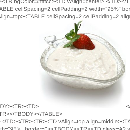
><TR bgColor=#ffffcc><TD vAlign=center> </TD><
TABLE cellSpacing=2 cellPadding=2 width="95%" bo
gn=top><TABLE cellSpacing=2 cellPadding=2 alig
BODY><TR><TD>
<
</TR></TBODY></TABLE>
/TD></TR><TR><TD vAlign=top align=middle><T
width="95%" border=0><TBODY><TR><TD class=A2 v