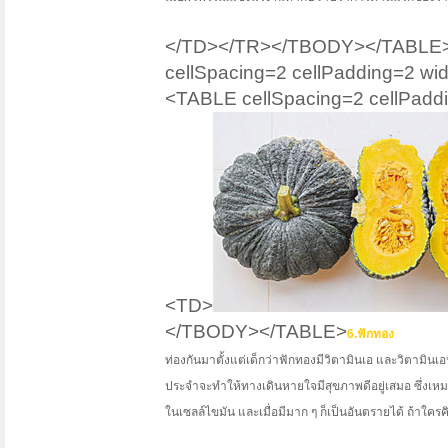
</TD></TR></TBODY></TABLE><
cellSpacing=2 cellPadding=2 
<TABLE cellSpacing=2 cellPadd
<TD>
</TBODY></TABLE>
6.ฟักทอง
ท่องกันมาตั้งแต่เด็กว่าฟักทองมีวิตามินเอ และวิตามินเอนี
ประจำจะทำให้ทางเดินหายใจมีสุขภาพดีอยู่เสมอ ซึ่งเหมาะ
ในเซลล์ไขมัน และเมื่อมีมาก ๆ ก็เป็นอันตรายได้ ถ้าใ