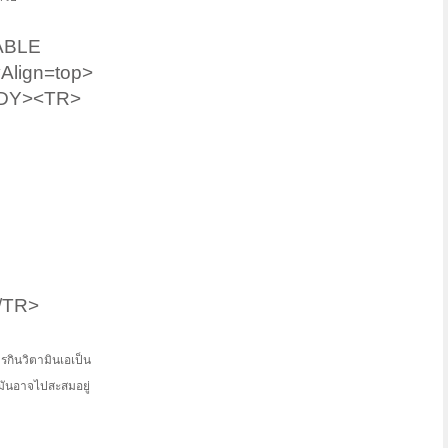
ABLE
Align=top>
BODY><TR>
/TR>
ารกินวิตามินเอเป็น
 มันอาจไปสะสมอยู่