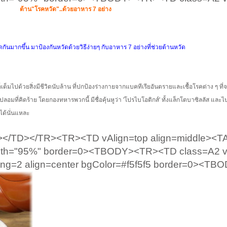
ต้าน"โรคหวัด"..ด้วยอาหาร 7 อย่าง
ันมากขึ้น มาป้องกันหวัดด้วยวิธีง่ายๆ กับอาหาร 7 อย่างที่ช่วยต้านหวัด
์ตก็เต็มไปด้วยสิ่งมีชีวิตนับล้าน ที่ปกป้องร่างกายจากแบคทีเรียอันตรายและเชื้อโรคต่าง ๆ ที
ลอมที่คิดร้าย โดยกองทหารพวกนี้ มีชื่อคุ้นหูว่า 'โปรไบโอติกส์' ทั้งแล็กโตบาซิลลัส แล
ได้นั่นแหละ
/TD></TR><TR><TD vAlign=top align=middle><T
width="95%" border=0><TBODY><TR><TD class=A2 v
ing=2 align=center bgColor=#f5f5f5 border=0><T