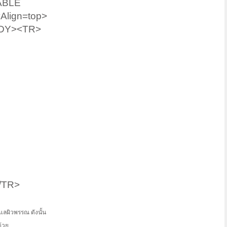
ABLE
Align=top>
BODY><TR>
/TR>
ูแลผิวพรรณ ดังนั้น
ด้วย