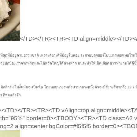
</TD></TR><TR><TD align=middle></TD><
ี่สุดที่มีอยู่ตามธรรมชาติ เพราะสังกะสีที่มีอยู่ในหอย จะช่วยปลุกฮอร์โมนเทสทอสเทอโรนใ
ังกะสีช่วยปกป้องเราจากหวัดและไข้หวัดใหญ่ได้ต่างหาก มันจะทำให้เม็ดเลือดขาวทำงานได้ดีขึ้
11 มิลลิกรัม ไม่งั้นมันจะเป็นพิษ โดยหอยนางรมตัวปานกลางหนึ่งตัวจะมีสังกะสีมากถึง 12.7 
ัว ก็พอแล้วจ้า
/TD></TR><TR><TD vAlign=top align=middle><T
width="95%" border=0><TBODY><TR><TD class=A2 v
ing=2 align=center bgColor=#f5f5f5 border=0><T