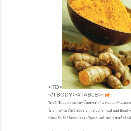
<TD>
</TBODY></TABLE>
4.ขมิ้น
ใครนึกไม่ออกว่าจะกินขมิ้นอย่างไรก็ควรจะลองกินแกงกะหรี่
โดยการศึกษาในปี 2008 จาก Biochemical and Biophysic
ขมิ้นแล้ว ถ้าใช้ภายนอกจะมีคุณสมบัติเป็นยาฆ่าเชื้ออีกด้