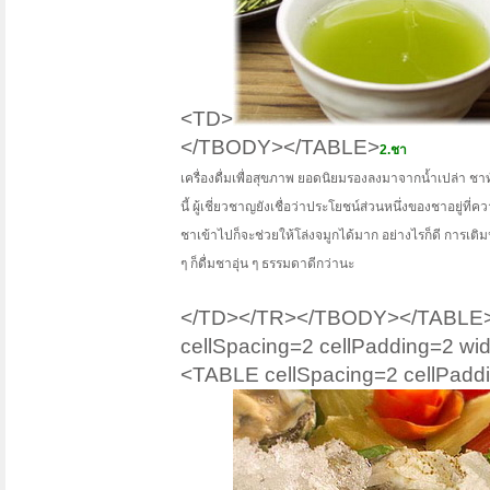
<TD>
</TBODY></TABLE>
2.ชา
เครื่องดื่มเพื่อสุขภาพ ยอดนิยมรองลงมาจากน้ำเปล่า ชาท
นี้ ผู้เชี่ยวชาญยังเชื่อว่าประโยชน์ส่วนหนึ่งของชาอยู่ที่
ชาเข้าไปก็จะช่วยให้โล่งจมูกได้มาก อย่างไรก็ดี การเต
ๆ ก็ดื่มชาอุ่น ๆ ธรรมดาดีกว่านะ
</TD></TR></TBODY></TABLE><
cellSpacing=2 cellPadding=2 
<TABLE cellSpacing=2 cellPadd