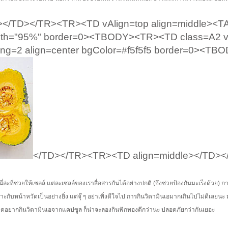
/TD></TR><TR><TD vAlign=top align=middle><T
width="95%" border=0><TBODY><TR><TD class=A2 v
ing=2 align=center bgColor=#f5f5f5 border=0><T
</TD></TR><TR><TD align=middle></TD><
่ล่ะที่ช่วยให้เซลล์ แต่ละเซลล์ของเราสื่อสารกันได้อย่างปกติ (จึงช่วยป้องกันมะเร็งด้วย) ก
กับหน้าหวัดเป็นอย่างยิ่ง แต่จุ๊ ๆ อย่าเพิ่งดีใจไป การกินวิตามินเอมากเกินไปไม่ดีเลยนะ
ครคิดอยากกินวิตามินเอจากแคปซูล ก็น่าจะลองกินฟักทองดีกว่านะ ปลอดภัยกว่ากันเยอะ