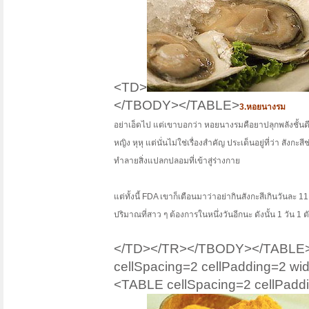
<TD>
</TBODY></TABLE>
3.หอยนางรม
อย่าเอ็ดไป แต่เขาบอกว่า หอยนางรมคือยาปลุกพลังชั้นดีท
หญิง หุหุ แต่นั่นไม่ใช่เรื่องสำคัญ ประเด็นอยู่ที่ว่า ส
ทำลายสิ่งแปลกปลอมที่เข้าสู่ร่างกาย
แต่ทั้งนี้ FDA เขาก็เตือนมาว่าอย่ากินสังกะสีเกินวันละ 
ปริมาณที่สาว ๆ ต้องการในหนึ่งวันอีกนะ ดังนั้น 1 วัน 1 ต
</TD></TR></TBODY></TABLE><
cellSpacing=2 cellPadding=2 
<TABLE cellSpacing=2 cellPadd