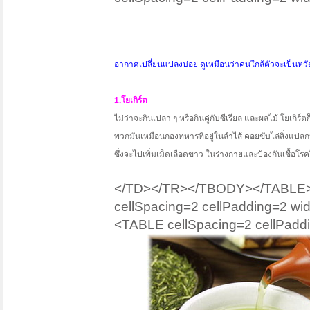
อากาศเปลี่ยนแปลงบ่อย ดูเหมือนว่าคนใกล้ตัวจะเป็นหวัดก
1.โยเกิร์ต
ไม่ว่าจะกินเปล่า ๆ หรือกินคู่กับซีเรียล และผลไม้ โยเกิร
พวกมันเหมือนกองทหารที่อยู่ในลำไส้ คอยขับไล่สิ่งแปลกป
ซึ่งจะไปเพิ่มเม็ดเลือดขาว ในร่างกายและป้องกันเชื้อโรค
</TD></TR></TBODY></TABLE><
cellSpacing=2 cellPadding=2 
<TABLE cellSpacing=2 cellPadd