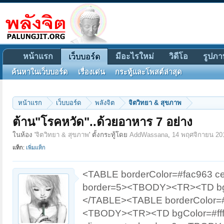
หน้าแรก
มีอะไรใหม่
วิดีโอ
รูปภา
เว็บบอร์ด
ค้นหาในเว็บบอร์ด
เรื่องเด่น
กระทู้และโพสต์ล่าสุด
หน้าแรก
เว็บบอร์ด
พลังจิต
จิตวิทยา & สุขภาพ
ต้าน"โรคหวัด"..ด้วยอาหาร 7 อย่าง
ในห้อง '
จิตวิทยา & สุขภาพ
' ตั้งกระทู้โดย
AddWassana
,
14 พฤศจิกายน 20
แท็ก:
เพิ่มแท็ก
<TABLE borderColor=#fac963 ce
border=5><TBODY><TR><TD bg
</TABLE><TABLE borderColor=#f
<TBODY><TR><TD bgColor=#ffff