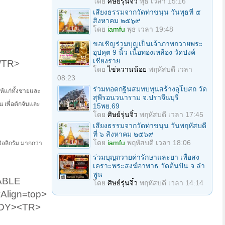
โดย
ศิษย์รุ่นจิ๋ว
พุธ เวลา 15:16
เสียงธรรมจากวัดท่าขนุน วันพุธที่ ๕
สิงหาคม ๒๕๖๙
โดย
iamfu
พุธ เวลา 19:48
ขอเชิญร่วมบุญเป็นเจ้าภาพถวายพระ
อุปคุต 9 นิ้ว เนื้อทองเหลือง วัดปงค์
เชียงราย
/TR>
โดย
ไข่หวานน้อย
พฤหัสบดี เวลา
08:23
ร่วมทอดกฐินสมทบทุนสร้างอุโบสถ วัด
ห้แก่ทั้งชายและ
สุพีรอนวนาราม จ.ปราจีนบุรี
น เพื่อตักจับและ
15พย.69
โดย
ศิษย์รุ่นจิ๋ว
พฤหัสบดี เวลา 17:45
เสียงธรรมจากวัดท่าขนุน วันพฤหัสบดี
ที่ ๖ สิงหาคม ๒๕๖๙
โดย
iamfu
พฤหัสบดี เวลา 18:06
มิลลิกรัม มากกว่า
ร่วมบุญถวายค่ารักษาและยา เพื่อสง
เคราะพระสงฆ์อาพาธ วัดต้นปัน จ.ลํา
พูน
ABLE
โดย
ศิษย์รุ่นจิ๋ว
พฤหัสบดี เวลา 14:14
Align=top>
BODY><TR>