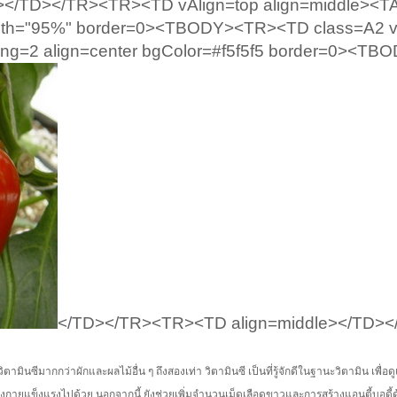
/TD></TR><TR><TD vAlign=top align=middle><T
width="95%" border=0><TBODY><TR><TD class=A2 v
ing=2 align=center bgColor=#f5f5f5 border=0><T
</TD></TR><TR><TD align=middle></TD><
มินซีมากกว่าผักและผลไม้อื่น ๆ ถึงสองเท่า วิตามินซี เป็นที่รู้จักดีในฐานะวิตามิน เพื่อด
างกายแข็งแรงไปด้วย นอกจากนี้ ยังช่วยเพิ่มจำนวนเม็ดเลือดขาวและการสร้างแอนตี้บอดี้