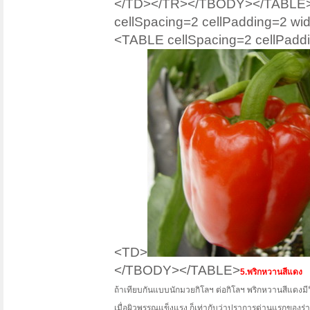
</TD></TR></TBODY></TABLE><
cellSpacing=2 cellPadding=2 
<TABLE cellSpacing=2 cellPadd
<TD>
</TBODY></TABLE>
5.พริกหวานสีแดง
ถ้าเทียบกันแบบนักมวยกิโลฯ ต่อกิโลฯ พริกหวานสีแดงมีวิตา
เมื่อผิวพรรณแข็งแรง ก็เท่ากับว่าปราการด่านแรกของร่