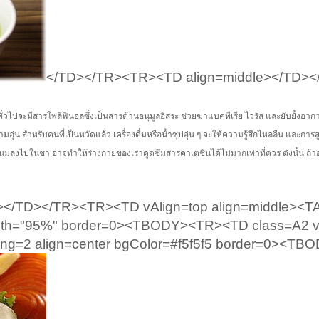
</TD></TR><TR><TD align=middle></TD><
ั่วไปจะมีสารโพลีฟีนอลซึ่งเป็นสารต้านอนุมูลอิสระ ช่วยฆ่าแบคทีเรีย ไวรัส และยับยั้งอ
ความอุ่น สำหรับคนที่เป็นหวัดแล้ว เครื่องดื่มหรือน้ำซุปอุ่น ๆ จะให้ความรู้สึกไหลลื่น และการ
ิมนมลงไปในชา อาจทำให้ร่างกายของเราดูดซึมสารคาเตชินได้ไม่มากเท่าที่ควร ดังนั้น ถ้
/TD></TR><TR><TD vAlign=top align=middle><T
width="95%" border=0><TBODY><TR><TD class=A2 v
ing=2 align=center bgColor=#f5f5f5 border=0><T