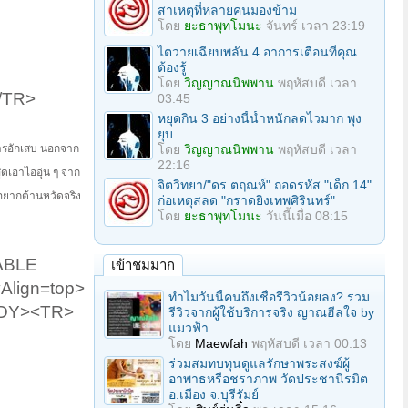
สาเหตุที่หลายคนมองข้าม
โดย
ยะธาพุทโมนะ
จันทร์ เวลา 23:19
ไตวายเฉียบพลัน 4 อาการเตือนที่คุณ
ต้องรู้
โดย
วิญญาณนิพพาน
พฤหัสบดี เวลา
/TR>
03:45
หยุดกิน 3 อย่างนี้น้ำหนักลดไวมาก พุง
ยุบ
โดย
วิญญาณนิพพาน
พฤหัสบดี เวลา
าการอักเสบ นอกจาก
22:16
สูดเอาไออุ่น ๆ จาก
จิตวิทยา/"ดร.ตฤณห์" ถอดรหัส "เด็ก 14"
าอยากต้านหวัดจริง
ก่อเหตุสลด "กราดยิงเทพศิรินทร์"
โดย
ยะธาพุทโมนะ
วันนี้เมื่อ 08:15
ABLE
เข้าชมมาก
Align=top>
ทำไมวันนี้คนถึงเชื่อรีวิวน้อยลง? รวม
BODY><TR>
รีวิวจากผู้ใช้บริการจริง ญาณฮีลใจ by
แมวฟ้า
โดย
Maewfah
พฤหัสบดี เวลา 00:13
ร่วมสมทบทุนดูแลรักษาพระสงฆ์ผู้
อาพาธหรือชราภาพ วัดประชานิรมิต
อ.เมือง จ.บุรีรัมย์