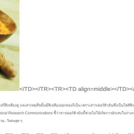
</TD></TR><TR><TD align=middle></TD><
สีเหลืองดู และสาเหตุที่ขมิ้นมีสีเหลืองออกทองก็เป็น เพราะสารเคอร์คิวมินซึ่งเป็นโพลิฟีน
al Research Communications ชี้ว่าสารเคอร์คิวมินนี้ช่วยไม่ให้เกิดการอักเสบในร่าง
วย...วิเศษสุด ๆ