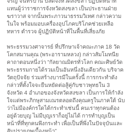
จรัญ จันทรปาน ปลัดจังหวัดสงขลา ปฏิบัติหน้าที่
แทนผู้ว่าราชการจังหวัดสงขลา เป็นประธานฝ่าย
ฆราวาส จากนั้นพระภาวนาธรรมวิเทศ กล่าวความ
ในใจ พร้อมมอบเครื่องอุปโภคบริโภคช่วยเหลือ
ทหาร ตำรวจ ผู้ปฏิบัติหน้าที่ในพื้นที่เสี่ยงภัย
พระธรรมวงศาจารย์ ที่ปรึกษาเจ้าคณะภาค 18 วัด
โคกสมานคุณ (พระอารามหลวง) กล่าวสัมโมทนีย
คาถาตอนหนึ่งว่า “กัลยาณมิตรทั่วโลก คณะศิษย์วัด
พระธรรมกายได้รวมเป็นอันหนึ่งอันเดียวกัน บริจาค
วัตถุปัจจัย ร่วมสร้างบารมีในครั้งนี้ การกระทำดัง
กล่าวที่ตั้งใจจะยืนหยัดต่อสู้คู่กับชาวพุทธใน 3
จังหวัด 4 อำเภอของจังหวัดสงขลา เป็นการให้กำลัง
ใจแด่พระภิกษุสามเณรตลอดถึงคุณครูในภาคใต้ นับ
ว่าไม่มีองค์กรใดได้กระทำเช่นนี้ คนเราทุกคนต้อง
อยู่ด้วยบุญ ไม่มีบุญเราก็อยู่ไม่ได้ การทำบุญเป็น
หน้าที่ที่ทุกคนพึงกระทำ เพื่อเป็นที่พึ่งในปัจจุบันและ
สัมปรายภพเบื้องหน้า”