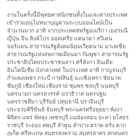
งานในครั้งนี้มีพุทธศาสนิกชนทั้งในและต่างประเทศ
เข้าร่วมอนุโมทนาบุญผ่านระบบออนไลน์เป็น
จำนวนมาก อาทิ จากประเทศสหรัฐอเมริกา เยอรมนี
ญี่ปุ่น จีน สิงค์โปร ออสเตรีย แคนาดา สวีเดน
จอร์แดน สาธารณรัฐสังคมนิยมเวียดนาม มาเลเซีย
สาธารณรัฐแห่งสหภาพเมียนมา กัมพูชา สาธารณรัฐ
ประชาธิปไตยประชาชนลาว ศรีลังกา อินเดีย
อินโดนีเซีย บังกลาเทศ ในประเทศ อาทิ กาญจนบุรี
กำแพงเพชร กระบี่ กาฬสินธุ์ ฉะเชิงเทรา ชัยนาท
ชัยภูมิ เชียงใหม่ เชียงราย ชุมพร ชลบุรี นนทบุรี
นครนายก นครสวรรค์ นราธิวาส นครปฐม
นครราชสีมา บุรีรัมย์ ปทุมธานี ปราจีนบุรี
ประจวบคีรีขันธ์ จันทบุรี พระนครศรีอยุธยา พังงา
พิจิตร แพร่ พัทลุง เพชรบุรี แม่ฮ่องสอน ยะลา ยโสธร
ราชบุรี ระยอง ลพบุรี ลำพูน ลำปาง ตราด ตรัง ตาก
ภูเก็ต ศรีสะเกษ สมุทรสงคราม สมุทรสาคร สกลนคร