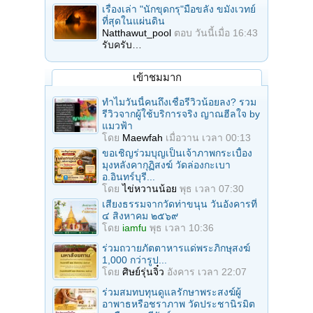
เรื่องเล่า "นักขุดกรุ"มือขลัง ขมังเวทย์
ที่สุดในแผ่นดิน
Natthawut_pool
ตอบ
วันนี้เมื่อ 16:43
รับครับ…
เข้าชมมาก
ทำไมวันนี้คนถึงเชื่อรีวิวน้อยลง? รวม
รีวิวจากผู้ใช้บริการจริง ญาณฮีลใจ by
แมวฟ้า
โดย
Maewfah
เมื่อวาน เวลา 00:13
ขอเชิญร่วมบุญเป็นเจ้าภาพกระเบื้อง
มุงหลังคากุฏิสงฆ์ วัดล่องกะเบา
อ.อินทร์บุรี...
โดย
ไข่หวานน้อย
พุธ เวลา 07:30
เสียงธรรมจากวัดท่าขนุน วันอังคารที่
๔ สิงหาคม ๒๕๖๙
โดย
iamfu
พุธ เวลา 10:36
ร่วมถวายภัตตาหารแด่พระภิกษุสงฆ์
1,000 กว่ารูป...
โดย
ศิษย์รุ่นจิ๋ว
อังคาร เวลา 22:07
ร่วมสมทบทุนดูแลรักษาพระสงฆ์ผู้
อาพาธหรือชราภาพ วัดประชานิรมิต