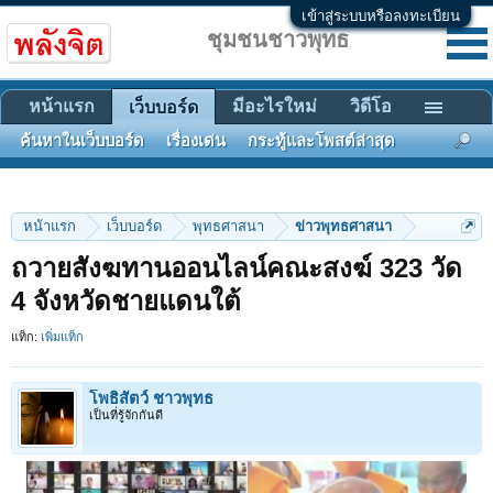
เข้าสู่ระบบหรือลงทะเบียน
ชุมชนชาวพุทธ
หน้าแรก
มีอะไรใหม่
วิดีโอ
เว็บบอร์ด
ค้นหาในเว็บบอร์ด
เรื่องเด่น
กระทู้และโพสต์ล่าสุด
หน้าแรก
เว็บบอร์ด
พุทธศาสนา
ข่าวพุทธศาสนา
ถวายสังฆทานออนไลน์คณะสงฆ์ 323 วัด
4 จังหวัดชายแดนใต้
แท็ก:
เพิ่มแท็ก
โพธิสัตว์ ชาวพุทธ
เป็นที่รู้จักกันดี