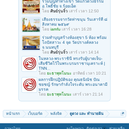
ร่วมบุญทําทางเข้า วัดแก้วดวงธรรม
อ.โพธิ์ชัย จ.ร้อยเอ็ด
โดย
ศิษย์รุ่นจิ๋ว
เสาร์ เวลา 12:50
เสียงธรรมจากวัดท่าขนุน วันเสาร์ที่ ๘
สิงหาคม ๒๕๖๙
โดย
iamfu
เสาร์ เวลา 16:28
ร่วมทําบุญสร้างห้องสุขา 5 ห้อง พร้อม
โถปัสสาวะ 4 จุด วัดปรางค์หลวง
จ.นนทบุรี
โดย
ศิษย์รุ่นจิ๋ว
เสาร์ เวลา 14:14
ในหลวง-พระราชินี ทรงรับผู้บาดเจ็บ-
เสียชีวิตไว้ในพระบรมราชานุเคราะห์ |
TNN...
โดย
ยะธาพุทโมนะ
อาทิตย์ เวลา 10:21
ผลการฝึกปฎิบัติของ คุณธนิณัช ปัณ
ชยชญ์ รักษากำลังใจระดับ พระอนาคามี
มรรค
โดย
ยะธาพุทโมนะ
เสาร์ เวลา 21:14
หน้าแรก
เว็บบอร์ด
พลังจิต
ดูดวง และ ทำนายฝัน
ภาษาไทย
ลงโฆษณา
ติดต่อเรา
ช่วยเหลือ