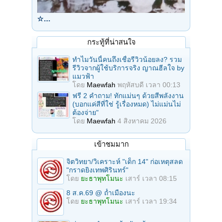
☆…
กระทู้ที่น่าสนใจ
ทำไมวันนี้คนถึงเชื่อรีวิวน้อยลง? รวม
รีวิวจากผู้ใช้บริการจริง ญาณฮีลใจ by
แมวฟ้า
โดย
Maewfah
พฤหัสบดี เวลา 00:13
ฟรี 2 คำถาม! ทักแม่นๆ ด้วยสีพลังงาน
(บอกแค่สีที่ใช่ รู้เรื่องหมด) ไม่แม่นไม่
ต้องจ่าย"
โดย
Maewfah
4 สิงหาคม 2026
เข้าชมมาก
จิตวิทยา/วิเคราะห์ "เด็ก 14" ก่อเหตุสลด
"กราดยิงเทพศิรินทร์"
โดย
ยะธาพุทโมนะ
เสาร์ เวลา 08:15
8 ส.ค.69 @ ถ้ำเมืองนะ
โดย
ยะธาพุทโมนะ
เสาร์ เวลา 19:34