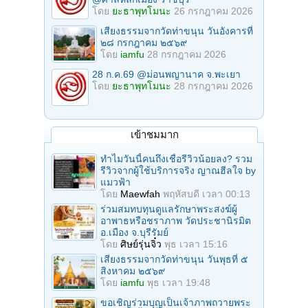
โดย
ยะธาพุทโมนะ
26 กรกฎาคม 2026
เสียงธรรมจากวัดท่าขนุน วันอังคารที่
๒๘ กรกฎาคม ๒๕๖๙
โดย
iamfu
28 กรกฎาคม 2026
28 ก.ค.69 @ม่อนพญานาค จ.พะเยา
โดย
ยะธาพุทโมนะ
28 กรกฎาคม 2026
เข้าชมมาก
ทำไมวันนี้คนถึงเชื่อรีวิวน้อยลง? รวม
รีวิวจากผู้ใช้บริการจริง ญาณฮีลใจ by
แมวฟ้า
โดย
Maewfah
พฤหัสบดี เวลา 00:13
ร่วมสมทบทุนดูแลรักษาพระสงฆ์ผู้
อาพาธหรือชราภาพ วัดประชานิรมิต
อ.เมือง จ.บุรีรัมย์
โดย
ศิษย์รุ่นจิ๋ว
พุธ เวลา 15:16
เสียงธรรมจากวัดท่าขนุน วันพุธที่ ๕
สิงหาคม ๒๕๖๙
โดย
iamfu
พุธ เวลา 19:48
ขอเชิญร่วมบุญเป็นเจ้าภาพถวายพระ