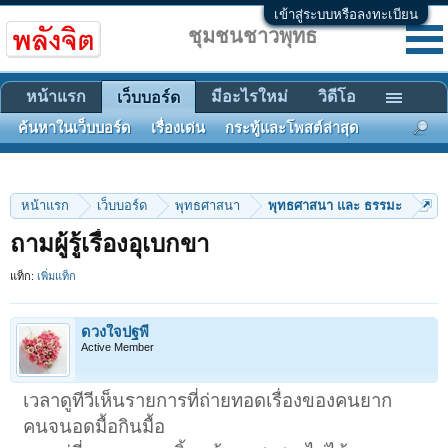
เข้าสู่ระบบหรือลงทะเบียน
ชุมชนชาวพุทธ
หน้าแรก
มีอะไรใหม่
วิดีโอ
เว็บบอร์ด
ค้นหาในเว็บบอร์ด
เรื่องเด่น
กระทู้และโพสต์ล่าสุด
หน้าแรก
เว็บบอร์ด
พุทธศาสนา
พุทธศาสนา และ ธรรมะ
ถามผู้รู้เรื่องอุเบกขา
แท็ก:
เพิ่มแท็ก
ดวงใจปฐพี
Active Member
เวลาดูทีวีเห็นรายการที่ถ่ายทอดเรื่องของคนยาก
คนจนอดมื้อกินมื้อ