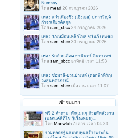
Numsay
โดย
mead
26 กรกฎาคม 2026
เพลง แว่วเสียงซึง (เอิงเอย) ปภาวริญจ์
กำจรเกียรติสกุล
โดย
sam_sbcc
24 กรกฎาคม 2026
เพลง รักเหมือนเหล็กไหล ชรัมภ์ เทพชัย
โดย
sam_sbcc
30 กรกฎาคม 2026
เพลง รักด้วยเลือด ธานินทร์ อินทรเทพ
โดย
sam_sbcc
อาทิตย์ เวลา 11:53
เพลง ช่อมาลี-ยวนย่าเหล่ (ดอกฟ้าที่รัก)
วงสุนทราภรณ์
โดย
sam_sbcc
เมื่อวาน เวลา 11:07
เข้าชมมาก
ฟรี 2 คำถาม! ทักแม่นๆ ด้วยสีพลังงาน
(บอกแค่สีที่ใช่ รู้เรื่องหมด)...
โดย
Maewfah
อังคาร เวลา 04:33
ร่วมทอดกฐินสมทบทุนสร้างพระยืน
องค์ใหญ่ วัดเสาหิน จ.ลําพูน 15พย.69