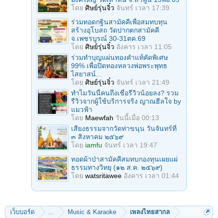
โดย
ศิษย์รุ่นจิ๋ว
จันทร์ เวลา 17:39
ร่วมทอดกฐินสามัคคีเพื่อสมทบทุน
สร้างอุโบสถ วัดปากตกสามัคคี
จ.เพชรบูรณ์ 30-31ตค.69
โดย
ศิษย์รุ่นจิ๋ว
อังคาร เวลา 11:05
ร่วมทําบุญแผ่นทองคำแท้คัดพิเศษ
99% เพื่อปิดทองหลวงพ่อพระพุทธ
ไสยาสน์...
โดย
ศิษย์รุ่นจิ๋ว
จันทร์ เวลา 21:49
ทำไมวันนี้คนถึงเชื่อรีวิวน้อยลง? รวม
รีวิวจากผู้ใช้บริการจริง ญาณฮีลใจ by
แมวฟ้า
โดย
Maewfah
วันนี้เมื่อ 00:13
เสียงธรรมจากวัดท่าขนุน วันจันทร์ที่
๓ สิงหาคม ๒๕๖๙
โดย
iamfu
จันทร์ เวลา 19:47
ทอดผ้าป่าสามัคคีสมทบกองทุนเผยแผ่
ธรรมทางวิทยุ (๑๒ ส.ค. ๒๕๖๙)
โดย
watsritawee
อังคาร เวลา 01:44
เว็บบอร์ด
...
Music & Karaoke
เพลงไทยสากล