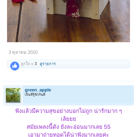
3 ตุลาคม 2010
ถูกใจ x
3
ดูรายการ
green_apple
เป็นที่รู้จักกันดี
ฟังแล้วมีความสุขอย่างบอกไม่ถูก น่ารักมาก ๆ
เล้ยยย
สมัยเพลงนี้ดัง ยังละอ่อนมากเลย 55
เอามาถ่ายทอดได้น่าฟังมากเลยค่ะ