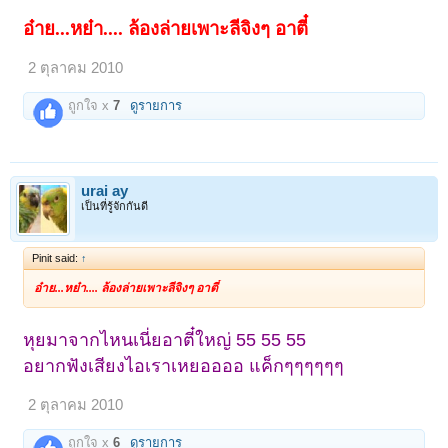
อ๋าย...หย๋า.... ล้องล่ายเพาะลีจิงๆ
อาตี๋
2 ตุลาคม 2010
ถูกใจ x
7
ดูรายการ
urai ay
เป็นที่รู้จักกันดี
Pinit said:
↑
อ๋าย...หย๋า.... ล้องล่ายเพาะลีจิงๆ
อาตี๋
หุยมาจากไหนเนี่ยอาตี๋ใหญ่ 55 55 55
อยากฟังเสียงไอเราเหยออออ แค็กๆๆๆๆๆๆ
2 ตุลาคม 2010
ถูกใจ x
6
ดูรายการ