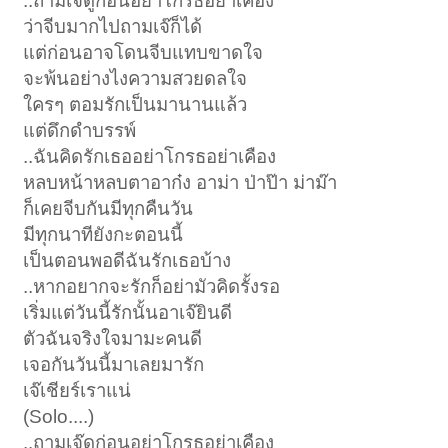
..ถามเจ๊ดูก่อนอย่าโกรธอย่าเคือง
ว่าจีบมากไปถามเจ๊ก็ได้
แต่ก่อนอาจโดนจีบแทบขาดใจ
จะพ้นอย่างไงความสวยดลใจ
ใครๆ ตอมรักเป็นมานานแล้ว
แต่ดึกดำบรรพ์
..ฉันคิดรักเธออย่าโกรธอย่าเคือง
หลบหน้าหลบตาอาก๋ง อาม่า ป่าป๊า ม่าม๊า
ก็เคยจีบกันมีทุกคืนวัน
มีทุกนาทียังกะตอนนี้
เป็นตอนพอดีฉันรักเธอบ้าง
..หากอยากจะรักก็อย่ามัวคิดรั้งรอ
เริ่มแต่วันนี้รักนั้นอาเจ๊ยินดี
ตัวฉันจริงใจมามะคนดี
เจอกันวันนี้มาเลยมารัก
เจ๊เชียร์เราแน่
(Solo....)
..ถามเจ๊ดูก่อนอย่าโกรธอย่าเคือง