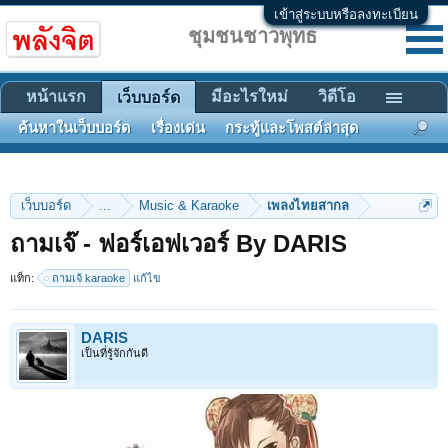
เข้าสู่ระบบหรือลงทะเบียน
ชุมชนชาวพุทธ
หน้าแรก
มีอะไรใหม่
วิดีโอ
เว็บบอร์ด
ค้นหาในเว็บบอร์ด
เรื่องเด่น
กระทู้และโพสต์ล่าสุด
เว็บบอร์ด
...
Music & Karaoke
เพลงไทยสากล
ถามเจ๊ - ฟอร์เอฟเวอร์ By DARIS
แท็ก:
ถามเจ้ karaoke
แก้ไข
DARIS
เป็นที่รู้จักกันดี