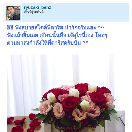
ryuzaki_benz
เป็นที่รู้จักกันดี
อิอิ ฟังสบายสไตล์พี่ดาริส น่ารักจริงแฮะ ^^
ฟังแล้วยิ้มเลย เจ๊คนนั้นคือ เจ๊อุไรนี่เอง โหะๆ
ตามมาส่งกำลังให้พี่ดาริสครับป๋ม ^^