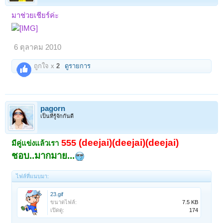
มาช่วยเชียร์ค่ะ
6 ตุลาคม 2010
ถูกใจ x
2
ดูรายการ
pagorn
เป็นที่รู้จักกันดี
(deejai)(deejai)(deejai)
555
มีคู่แข่งแล้วเรา
ชอบ..มากมาย...
ไฟล์ที่แนบมา:
23.gif
ขนาดไฟล์:
7.5 KB
เปิดดู:
174