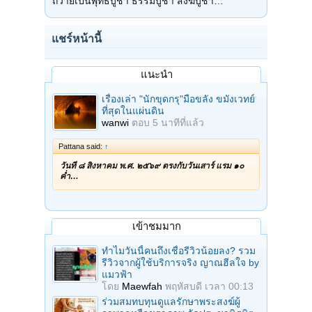
ถวายเป็นพุทธบูชา ธรรมบูชา สังฆบูชา…
แชร์หน้านี้
แนะนำ
เรื่องเล่า "นักขุดกรุ"มือขลัง ขมังเวทย์
ที่สุดในแผ่นดิน
wanwi
ตอบ
5 นาทีที่แล้ว
Pattana said:
↑
วันที่ ๘ สิงหาคม พ.ศ. ๒๕๖๙ ตรงกับวันเสาร์ แรม ๑๐
ค่ำ…
เข้าชมมาก
ทำไมวันนี้คนถึงเชื่อรีวิวน้อยลง? รวม
รีวิวจากผู้ใช้บริการจริง ญาณฮีลใจ by
แมวฟ้า
โดย
Maewfah
พฤหัสบดี เวลา 00:13
ร่วมสมทบทุนดูแลรักษาพระสงฆ์ผู้