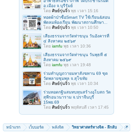
อาพาธหรือชราภาพ วัดประชานิรมิต
อ.เมือง จ.บุรีรัมย์
โดย
ศิษย์รุ่นจิ๋ว
พุธ เวลา 15:16
ทอดผ้าป่าซื้อSmart TV ใช้เรียน&สอน
พัดลมห้องเรียน พัฒนาสถานศึกษา...
โดย
ศิษย์รุ่นจิ๋ว
พุธ เวลา 10:50
เสียงธรรมจากวัดท่าขนุน วันอังคารที่
๔ สิงหาคม ๒๕๖๙
โดย
iamfu
พุธ เวลา 10:36
เสียงธรรมจากวัดท่าขนุน วันพุธที่ ๕
สิงหาคม ๒๕๖๙
โดย
iamfu
พุธ เวลา 19:48
ร่วมทําบุญถวายมหาสังฆทาน 69 ชุด
วัดพลายชุมพล จ.สุโขทัย
โดย
ศิษย์รุ่นจิ๋ว
พุธ เวลา 10:34
ร่วมทอดกฐินสมทบทุนสร้างอุโบสถ วัด
สุพีรอนวนาราม จ.ปราจีนบุรี
15พย.69
โดย
ศิษย์รุ่นจิ๋ว
พฤหัสบดี เวลา 17:45
หน้าแรก
เว็บบอร์ด
พลังจิต
วิทยาศาสตร์ทางจิต - ลึกลับ