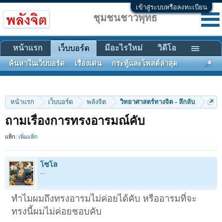
เข้าสู่ระบบหรือลงทะเบียน
ชุมชนชาวพุทธ
หน้าแรก
มีอะไรใหม่
วิดีโอ
เว็บบอร์ด
ค้นหาในเว็บบอร์ด
เรื่องเด่น
กระทู้และโพสต์ล่าสุด
หน้าแรก
เว็บบอร์ด
พลังจิต
วิทยาศาสตร์ทางจิต - ลึกลับ
ถามเรื่องการทรงอารมณ์คับ
แท็ก:
เพิ่มแท็ก
โซโล
...
ทำไมผมถึงทรงอารมไม่ค่อยได้คับ หรืออารมที่จะ
ทรงนี้ผมไม่ค่อยชอบคับ