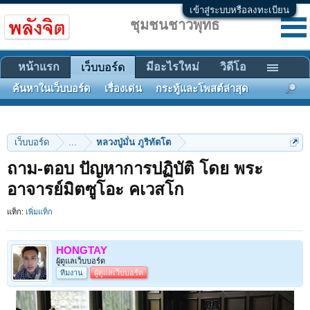
เข้าสู่ระบบหรือลงทะเบียน
ชุมชนชาวพุทธ
หน้าแรก
มีอะไรใหม่
วิดีโอ
เว็บบอร์ด
ค้นหาในเว็บบอร์ด
เรื่องเด่น
กระทู้และโพสต์ล่าสุด
เว็บบอร์ด
...
หลวงปู่มั่น ภูริทัตโต
ถาม-ตอบ ปัญหาการปฏิบัติ โดย พระ
อาจารย์มิตซูโอะ คเวสโก
แท็ก:
เพิ่มแท็ก
HONGTAY
ผู้ดูแลเว็บบอร์ด
ทีมงาน
ผู้ดูแลเว็บบอร์ด