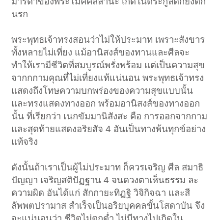
มารดาของพระโมคคัลลานะ เกิดในตระกูลดีก็ยังตก
นรก
พระพุทธเจ้าทรงสอนว่าไม่ให้ประมาท เพราะสังขาร
ทั้งหลายไม่เที่ยง แม้อานิสงส์ของทานและศีลจะ
ทำให้เรามีชีวิตที่สมบูรณ์พรั่งพร้อม แต่เป็นความสุข
จากกกามคุณที่ไม่เที่ยงแท้แน่นอน พระพุทธเจ้าทรง
แสดงถึงโทษความบกพร่องของความสุขแบบนั้น
และทรงแสดงทางออก พร้อมอานิสงส์ของทางออก
นั้น ที่เรียกว่า เนกขัมมานิสังสะ คือ การออกจากกาม
และสุดท้ายแสดงอริยสัจ 4 อันเป็นทางพ้นทุกข์อย่าง
แท้จริง
ดังนั้นถ้าเราเป็นผู้ไม่ประมาท ก็ควรเจริญ ศีล สมาธิ
ปัญญา เจริญสติปัฏฐาน 4 จนดวงตาเห็นธรรม ละ
ความผิด อันได้แก่ สักกายะทิฏฐิ วิจิกิจฉา และสี
ลัพพตปรามาส สำเร็จเป็นอริยบุคคลขั้นโสดาบัน จึง
จะแน่นอนว่า ชีวิตไม่ตกต่ำ ไม่มีทางไปเกิดใน