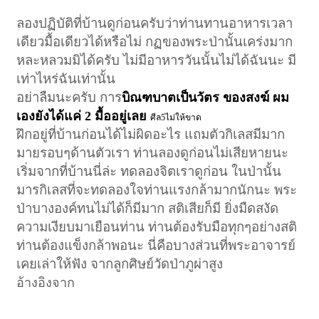
ลองปฏิบัติที่บ้านดูก่อนครับว่าท่านทานอาหารเวลา
เดียวมื้อเดียวได้หรือไม่ กฏของพระป่านั้นเคร่งมาก
หละหลวมมิได้ครับ ไม่มีอาหารวันนั้นไม่ได้ฉันนะ มี
เท่าไหร่ฉันเท่านั้น
อย่าลืมนะครับ การ
บิณฑบาตเป็นวัตร ของสงฆ์ ผม
เองยังได้แค่ 2 มื้ออยู่เลย
ศีล5ไม่ให้ขาด
ฝึกอยู่ที่บ้านก่อนได้ไม่ผิดอะไร แถมตัวกิเลสมีมาก
มายรอบๆด้านตัวเรา ท่านลองดูก่อนไม่เสียหายนะ
เริ่มจากที่บ้านนี่ล่ะ ทดลองจิตเราดูก่อน ในป่านั้น
มารกิเลสที่จะทดลองใจท่านแรงกล้ามากนักนะ พระ
ป่าบางองค์ทนไม่ได้ก็มีมาก สติเสียก็มี ยิ่งมืดสงัด
ความเงียบมาเยือนท่าน ท่านต้องรับมือทุกๆอย่างสติ
ท่านต้องแข็งกล้าพอนะ นี่คือบางส่วนที่พระอาจารย์
เคยเล่าให้ฟัง จากลูกศิษย์วัดป่าภูผ่าสูง
อ้างอิงจาก