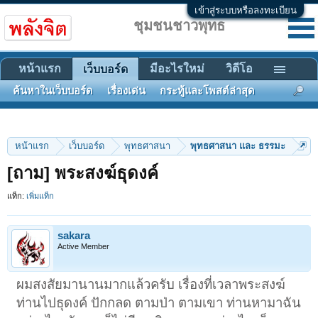
เข้าสู่ระบบหรือลงทะเบียน
ชุมชนชาวพุทธ
หน้าแรก
มีอะไรใหม่
วิดีโอ
เว็บบอร์ด
ค้นหาในเว็บบอร์ด
เรื่องเด่น
กระทู้และโพสต์ล่าสุด
หน้าแรก
เว็บบอร์ด
พุทธศาสนา
พุทธศาสนา และ ธรรมะ
[ถาม] พระสงฆ์ธุดงค์
แท็ก:
เพิ่มแท็ก
sakara
Active Member
ผมสงสัยมานานมากแล้วครับ เรื่องที่เวลาพระสงฆ์
ท่านไปธุดงค์ ปักกลด ตามป่า ตามเขา ท่านหามาฉัน