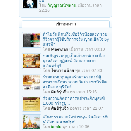
ยุบ
โดย
วิญญาณนิพพาน
เมื่อวาน เวลา
22:16
เข้าชมมาก
ทำไมวันนี้คนถึงเชื่อรีวิวน้อยลง? รวม
รีวิวจากผู้ใช้บริการจริง ญาณฮีลใจ by
แมวฟ้า
โดย
Maewfah
เมื่อวาน เวลา 00:13
ขอเชิญร่วมบุญเป็นเจ้าภาพกระเบื้อง
มุงหลังคากุฏิสงฆ์ วัดล่องกะเบา
อ.อินทร์บุรี...
โดย
ไข่หวานน้อย
พุธ เวลา 07:30
ร่วมสมทบทุนดูแลรักษาพระสงฆ์ผู้
อาพาธหรือชราภาพ วัดประชานิรมิต
อ.เมือง จ.บุรีรัมย์
โดย
ศิษย์รุ่นจิ๋ว
พุธ เวลา 15:16
ร่วมถวายภัตตาหารแด่พระภิกษุสงฆ์
1,000 กว่ารูป...
โดย
ศิษย์รุ่นจิ๋ว
อังคาร เวลา 22:07
เสียงธรรมจากวัดท่าขนุน วันอังคารที่
๔ สิงหาคม ๒๕๖๙
โดย
iamfu
พุธ เวลา 10:36