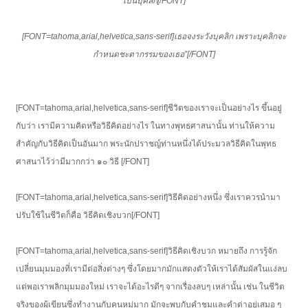
เป็นบุคลิก[/FONT]
[FONT=tahoma,arial,helvetica,sans-serif]เธอจงระวังบุคลิก เพราะบุคลิกจะ
กำหนดชะตากรรมของเธอ”[/FONT]
[FONT=tahoma,arial,helvetica,sans-serif]ชีวิตของเราจะเป็นอย่างไร ขึ้นอยู่
กับว่า เรามีความคิดหรือวิธีคิดอย่างไร ในทางพุทธศาสนานั้น ท่านให้ความ
สำคัญกับวิธีคิดเป็นอันมาก พระนักปราชญ์ท่านหนึ่งได้ประมวลวิธีคิดในพุทธ
ศาสนาไว้ว่ามีมากกว่า ๑๐ วิธี [/FONT]
[FONT=tahoma,arial,helvetica,sans-serif]วิธีคิดอย่างหนึ่ง ซึ่งเราควรนำมา
ปรับใช้ในชีวิตก็คือ วิธีคิดเชิงบวก[/FONT]
[FONT=tahoma,arial,helvetica,sans-serif]วิธีคิดเชิงบวก หมายถึง การรู้จัก
เปลี่ยนมุมมองที่เรามีต่อสิ่งต่างๆ ซึ่งโดยมากมักแสดงตัวให้เราได้สัมผัสในแง่ลบ
แต่พอเราพลิกมุมมองใหม่ เราจะได้อะไรดีๆ จากเรื่องลบๆ เหล่านั้น เช่น ในชีวิต
จริงของผู้เขียนซึ่งทำงานกับคนหมู่มาก มักจะพบกับคำชมและคำด่าอยู่เสมอ ๆ