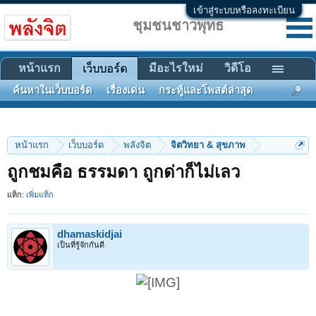
เข้าสู่ระบบหรือลงทะเบียน
ชุมชนชาวพุทธ
หน้าแรก
มีอะไรใหม่
วิดีโอ
เว็บบอร์ด
ค้นหาในเว็บบอร์ด
เรื่องเด่น
กระทู้และโพสต์ล่าสุด
หน้าแรก
เว็บบอร์ด
พลังจิต
จิตวิทยา & สุขภาพ
ถูกชมคือ ธรรมดา ถูกด่าก็ไม่เลว
แท็ก:
เพิ่มแท็ก
dhamaskidjai
เป็นที่รู้จักกันดี