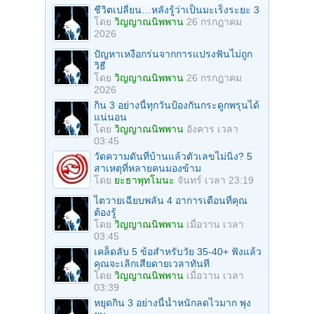
ชีวิตเปลี่ยน…หลังรู้ว่าเป็นมะเร็งระยะ 3
โดย
วิญญาณนิพพาน
26 กรกฎาคม
2026
ปัญหาเหงือกร่นจากการแปรงฟันไม่ถูก
วิธี
โดย
วิญญาณนิพพาน
26 กรกฎาคม
2026
กิน 3 อย่างนี้ทุกวันป้องกันกระดูกพรุนได้
แน่นอน
โดย
วิญญาณนิพพาน
อังคาร เวลา
03:45
วัดความดันที่บ้านแล้วตัวเลขไม่นิ่ง? 5
สาเหตุที่หลายคนมองข้าม
โดย
ยะธาพุทโมนะ
จันทร์ เวลา 23:19
ไตวายเฉียบพลัน 4 อาการเตือนที่คุณ
ต้องรู้
โดย
วิญญาณนิพพาน
เมื่อวาน เวลา
03:45
เคล็ดลับ 5 ข้อสำหรับวัย 35-40+ ฟังแล้ว
คุณจะเลิกเสียดายเวลาทันที
โดย
วิญญาณนิพพาน
เมื่อวาน เวลา
03:39
หยุดกิน 3 อย่างนี้น้ำหนักลดไวมาก พุง