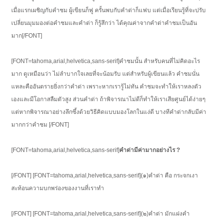
เมื่อแรกเผชิญกับคำชม ผู้เขียนก็ฟู ครั้นพบกับคำด่าก็แฟบ แต่เมื่อเรียนรู้ที่จะปรับ
เปลี่ยนมุมมองต่อคำชมและคำด่า ก็รู้สึกว่า ได้คุณค่าจากคำด่าคำชมเป็นอัน
มาก[/FONT]
[FONT=tahoma,arial,helvetica,sans-serif]คำชมนั้น สำหรับคนที่ไม่คิดอะไร
มาก ดูเหมือนว่า ไม่ลำบากใจเลยที่จะน้อมรับ แต่สำหรับผู้เขียนแล้ว คำชมนั่น
แหละคืออันตรายยิ่งกว่าคำด่า เพราะหากเรารู้ไม่ทัน คำชมจะทำให้เราหลงตัว
เองและมีโอกาสลืมตัวสูง ส่วนคำด่า ถ้าพิจารณาไม่ดีก็ทำให้เราเสียศูนย์ได้ง่ายๆ
แต่หากพิจารณาอย่างลึกซึ้งด้วยวิธีคิดแบบมองโลกในแง่ดี บางทีคำด่ากลับมีค่า
มากกว่าคำชม [/FONT]
[FONT=tahoma,arial,helvetica,sans-serif]
คำด่ามีค่ามากอย่างไร ?
[/FONT] [FONT=tahoma,arial,helvetica,sans-serif](๑)คำด่า คือ กระจกเงา
สะท้อนความบกพร่องของงานที่เราทำ
[/FONT] [FONT=tahoma,arial,helvetica,sans-serif](๒)คำด่า มักแฝงคำ