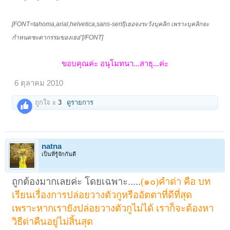
[FONT=tahoma,arial,helvetica,sans-serif]เธอจงระวังบุคลิก เพราะบุคลิกจะ
กำหนดชะตากรรมของเธอ”[/FONT]
ขอบคุณค่ะ อนุโมทนา...สาธุ...ค่ะ
6 ตุลาคม 2010
ถูกใจ x
3
ดูรายการ
natna
เป็นที่รู้จักกันดี
ถูกต้องมากเลยค่ะ โดยเฉพาะ.....
(๑๐)คำด่า คือ บท
เรียนเรื่องการปล่อยวางตัวกูหรืออัตตาที่ดีที่สุด
เพราะหากเรายังปล่อยวางตัวกูไม่ได้ เราก็จะต้องหา
วิธีด่าคืนอยู่ไม่สิ้นสุด