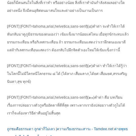
น้อยก็มีคนสนใจในสิ่งที่เราทำ หรืออย่างน้อย สิ่งที่เราทำมันกำลังส่งผลอย่างใด
อย่างหนึ่ง จึงมีคนอุทิศตนมาสนใจและด่าอย่างเป็นงานเป็นการ
[/FONT] [FONT=tahoma,arial,helvetica,sans-serif](๘)คำด่า จะทำให้เราได้
หันกลับมาดูภูมิธรรมของตนเองว่า เข้มแข็งมากน้อยแค่ไหน เมื่อทุกข์กระทบแล้ว
ธรรมกระเทือน หรือกิเลสกระเทือน ถ้า ธรรมกระเทือนแสดงว่าเราฝึกตนเองมาดี
แต่ถ้ากิเลสกระเทือนแสดงว่า ต้องกลับไปฝึกจิตตัวเองใหม่ให้เข้มแข็งกว่านี้
[/FONT] [FONT=tahoma,arial,helvetica,sans-serif](๙)คำด่า ทำให้เราได้รู้ว่า
ในโลกนี้ไม่มีใครหนีโลกธรรม ๘ ได้ (ได้ลาภ เสื่อมลาภ,ได้ยศ เสื่อมยศ,สรรเสริญ
นินทา,สุข ทุกข์)
[/FONT] [FONT=tahoma,arial,helvetica,sans-serif](๑๐)คำด่า คือ บทเรียน
เรื่องการปล่อยวางตัวกูหรืออัตตาที่ดีที่สุด เพราะหากเรายังปล่อยวางตัวกูไม่ได้
เราก็จะต้องหาวิธีด่าคืนอยู่ไม่สิ้นสุด
ถูกชมคือธรรมดา ถูกด่าก็ไม่เลว |ความเรียงธรรมะสาระ - Tamdee.net ค่ายพุทธ