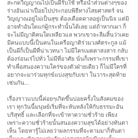
สะกดวิญญาณไปเป็นผีรับใช้ หรือนำส่วนต่างๆของ
ร่างอันเน่าเปื่อยไปประกอบพิธีทางไสยศาสตร์ จน
วิญญาณอยู่ไม่เป็นสุข ต้องเดือดดาลอยู่เป็นนิจ แต่มิ
อาจทำอันใดแก่ผู้กระทำนั้นได้เลย แต่ถ้าหากเผา ก็
จะไม่มีญาติคนใดเหลียวแล พวกเขาจะลืมสิ้นว่าเคย
มีคนแบบนี้เป็นคนในเครือญาติร่วมวงศ์ตระกูล แม้
เป็นผีก็เป็นผีที่น่าเวทนา ไม่มีใครเมตตาสงสาร กลับ
ต้องร่อนเร่ไปทั่ว ไม่มีที่อาศัย นั่นก็เพราะกรรมที่เขา
ทำเพื่อสนองความใคร่ของตัวฝ่ายเดียว ก็ไม่มีใครที่
อยากจะมาร่วมทุกข์แบ่งสุขกับเขา ในวาระสุดท้าย
เช่นกัน...
เรื่องราวแบบนี้ค่อยๆเกิดขึ้นบ่อยครั้งในสังคมของ
เรา ทุกวันนี้มนุษย์เริ่มที่จะหันหลังให้กับธรรมะอัน
บริสุทธิ์ และเลือกที่จะเข้าหาความชั่วร้าย เพียง
เพราะความชั่วร้ายนั้นสนองความสุขได้อย่างทันตา
เห็น โดยหารู้ไม่เลยว่าผลกรรมที่จะตามมาก็ทันตา