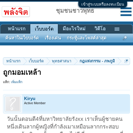
เข้าสู่ระบบหรือลงทะเบียน
ชุมชนชาวพุทธ
หน้าแรก
มีอะไรใหม่
วิดีโอ
เว็บบอร์ด
ค้นหาในเว็บบอร์ด
เรื่องเด่น
กระทู้และโพสต์ล่าสุด
หน้าแรก
เว็บบอร์ด
พุทธศาสนา
กฎแห่งกรรม - ภพภูมิ
ถูกมอมเหล้า
แท็ก:
เพิ่มแท็ก
Kiryu
Active Member
วันนั้นตอนตี4ที่มหาวิทยาลัยรังxx เราเห็นผู้ชายคน
หนึ่งเดินลากผู้หญิงที่กำลังเมาเหมือนลากกระสอบ