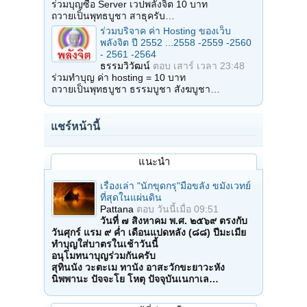
ร่วมบุญซื้อ Server เวปพลังจิต 10 บาท
ถวายเป็นพุทธบูชา สาธุครับ…
ร่วมบริจาค ค่า Hosting ของเว็บ
พลังจิต ปี 2552 ...2558 -2559 -2560
- 2561 -2564
ธรรมวิวัฒน์
ตอบ
เสาร์ เวลา 23:48
ร่วมทำบุญ ค่า hosting = 10 บาท
ถวายเป็นพุทธบูชา ธรรมบูชา สังฆบูชา…
แชร์หน้านี้
แนะนำ
เรื่องเล่า "นักขุดกรุ"มือขลัง ขมังเวทย์
ที่สุดในแผ่นดิน
Pattana
ตอบ
วันนี้เมื่อ 09:51
วันที่ ๗ สิงหาคม พ.ศ. ๒๕๖๙ ตรงกับ
วันศุกร์ แรม ๙ ค่ำ เดือนแปดหลัง (๘๘) ปีมะเมีย
ทำบุญใส่บาตรในเช้าวันนี้
อนุโมทนาบุญร่วมกันครับ
สุทินนัง วะตะเม ทานัง อาสะวักขะยาวะหัง
นิพพานะ ปัจจะโย โหตุ ปัจจุบันเนกาเล…