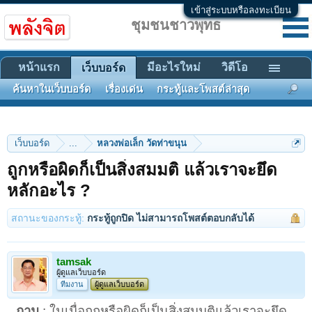
เข้าสู่ระบบหรือลงทะเบียน
ชุมชนชาวพุทธ
หน้าแรก
มีอะไรใหม่
วิดีโอ
เว็บบอร์ด
ค้นหาในเว็บบอร์ด
เรื่องเด่น
กระทู้และโพสต์ล่าสุด
เว็บบอร์ด
...
หลวงพ่อเล็ก วัดท่าขนุน
ถูกหรือผิดก็เป็นสิ่งสมมติ แล้วเราจะยึด
หลักอะไร ?
สถานะของกระทู้:
กระทู้ถูกปิด ไม่สามารถโพสต์ตอบกลับได้
tamsak
ผู้ดูแลเว็บบอร์ด
ทีมงาน
ผู้ดูแลเว็บบอร์ด
ถาม
: ในเมื่อถูกหรือผิดก็เป็นสิ่งสมมติแล้วเราจะยึด