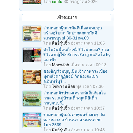
โดย
iamfu
30 กรกฎาคม 2026
เข้าชมมาก
ร่วมทอดกฐินสามัคคีเพื่อสมทบทุน
สร้างอุโบสถ วัดปากตกสามัคคี
จ.เพชรบูรณ์ 30-31ตค.69
โดย
ศิษย์รุ่นจิ๋ว
อังคาร เวลา 11:05
ทำไมวันนี้คนถึงเชื่อรีวิวน้อยลง? รวม
รีวิวจากผู้ใช้บริการจริง ญาณฮีลใจ by
แมวฟ้า
โดย
Maewfah
เมื่อวาน เวลา 00:13
ขอเชิญร่วมบุญเป็นเจ้าภาพกระเบื้อง
มุงหลังคากุฏิสงฆ์ วัดล่องกะเบา
อ.อินทร์บุรี...
โดย
ไข่หวานน้อย
พุธ เวลา 07:30
ร่วมทอดผ้าป่าสงเคราะห์เด็กด้อยโอ
กาศ รร.หมู่บ้านเด็ก-มูลนิธิเด็ก
กาญจนบุรี...
โดย
ศิษย์รุ่นจิ๋ว
อังคาร เวลา 10:37
ร่วมทอดกฐินสมทบทุนสร้างเมรุ วัด
ทองหลาง อ.บ้านนา จ.นครนายก
1พย.2569
โดย
ศิษย์รุ่นจิ๋ว
อังคาร เวลา 10:48