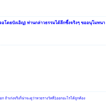
โดยบังเอิญ) ท่านกล่าวธรรมได้ลึกซึ้งจริงๆ ขออนุโมทนา
อก ถ้าเก่งจริงก็น่าจะดูว่าหวยรางวัลที่1ออกอะไรได้ถูกต้อง