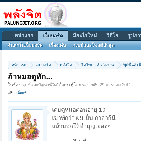
หน้าแรก
มีอะไรใหม่
วิดีโอ
รูปภา
เว็บบอร์ด
ค้นหาในเว็บบอร์ด
เรื่องเด่น
กระทู้และโพสต์ล่าสุด
หน้าแรก
เว็บบอร์ด
พลังจิต
จิตวิทยา & สุขภาพ
ทุกข์และป
ถ้าหมอดูทัก...
ในห้อง '
ทุกข์และปัญหาชีวิต
' ตั้งกระทู้โดย
wasin45
,
29 มกราคม 2011
.
แท็ก:
เพิ่มแท็ก
เคยดูหมอตอนอายุ 19
เขาทักว่า ผมเป็น กาลากีนี
แล้วบอกให้ทำบุญเยอะๆ