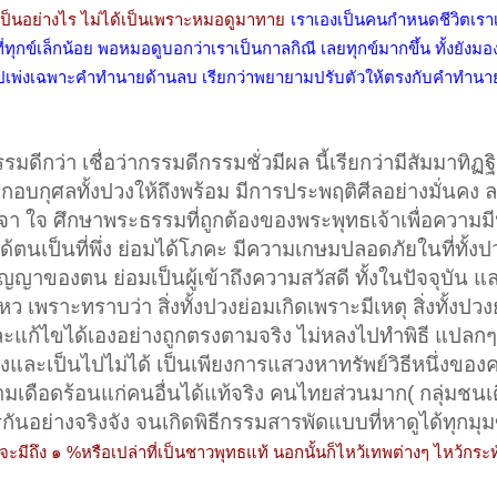
เป็นอย่างไร ไม่ได้เป็นเพราะหมอดูมาทาย
เราเองเป็นคนกำหนดชีวิตเรา
ิมที่ทุกข์เล็กน้อย พอหมอดูบอกว่าเราเป็นกาลกิณี เลยทุกข์มากขึ้น ทั้งยังมอง
เอาใจไปเพ่งเฉพาะคำทำนายด้านลบ เรียกว่าพยายามปรับตัวให้ตรงกับคำทำนาย
รมดีกว่า เชื่อว่ากรรมดีกรรมชั่วมีผล นี้เรียกว่ามีสัมมาทิฏ
ระกอบกุศลทั้งปวงให้ถึงพร้อม มีการประพฤติศีลอย่างมั่นคง ล
าจา ใจ ศึกษาพระธรรมที่ถูกต้องของพระพุทธเจ้าเพื่อความม
้ตนเป็นที่พึ่ง ย่อมได้โภคะ มีความเกษมปลอดภัยในที่ทั้งปว
ญาของตน ย่อมเป็นผู้เข้าถึงความสวัสดี ทั้งในปัจจุบัน 
นไหว เพราะทราบว่า สิ่งทั้งปวงย่อมเกิดเพราะมีเหตุ สิ่งทั้งป
ะแก้ไขได้เองอย่างถูกตรงตามจริง ไม่หลงไปทำพิธี แปลกๆ ท
ริงและเป็นไปไม่ได้ เป็นเพียงการแสวงหาทรัพย์วิธีหนึ่งของ
ามเดือดร้อนแก่คนอื่นได้แท้จริง คนไทยส่วนมาก( กลุ่มชนเ
รกันอย่างจริงจัง จนเกิดพิธีกรรมสารพัดแบบที่หาดูได้ทุก
จะมีถึง ๑ %หรือเปล่าที่เป็นชาวพุทธแท้ นอกนั้นก็ไหว้เทพต่างๆ ไหว้กระท