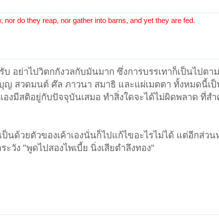
w, nor do they reap, nor gather into barns, and yet they are fed.
ับ อย่าไปวิตกกังวลกับมันมาก ซึ่งการบรรเทาก็เป็นไปตามท
ุญ สวดมนต์ ศ๊ล ภาวนา สมาธิ และแผ่เมตตา ทั้งหมดนี้เป็
องมีสติอยู่กับปัจจุบันเสมอ ทำสิ่งใดจะได้ไม่ผิดพลาด ที่สำ
ป็นด้วยตัวของเค้าเองนั่นก็ไปแก้ไขอะไรไม่ได้ แต่อีกส่วนหนึ
ะวัง "พูดไปสองไพเบี้ย นิ่งเสียตำลึงทอง"