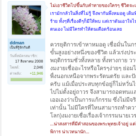
ไม่เอาชีวิตไปขึ้นกับคำทายของใครๆ ชีวิตจะ
เรามักกลัวในสิ่งที่ไม่รู้ จึงพากันพึ่งหมอดู เด
ร้าย ทั้งๆที่เรื่องดีๆก็มีให้พบ แต่เราดัน
ตนเอง ไม่มีใครทำให้ตนเดือดร้อนเลย
ddman
ควรยุติการเข้าหาหมอดู เชื่อมั่นในกร
เป็นที่รู้จักกันดี
ขั้นสูงอย่างหนึ่งของชีวิต แล้วเร่งป
วันที่สมัครสมาชิก:
พฤติกรรมชั่วทั้งหลาย ทั้งทางกาย ว
17 สิงหาคม 2008
งมงายเชื่ออะไรหรือใครๆง่ายๆ ย่อมได
โพสต์:
2,046
ค่าพลัง:
+11,946
พื่งนอกเหนือจากพระรัตนตรัย และปัญ
ครับ แม้เมื่อประสบทุกข์อยู่ก็ไม่หวั่
ไปไม่ตั้งอยู่ถาวร จึงสามารถอดทนแล
เออเองว่าเป็นการแก้กรรม ซึ่งไม่มีจ
เท่านั้น ไม่มีใครที่ใหนสามารถทำคว
โลก)งมงายเชื่อเรื่องเจ้ากรรมนายเว
...น่าสงสารที่มีคำสอนของพระพุทธเจ้าอยู่ แต่
พิการ น่าเวทนานัก...