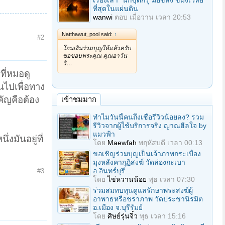
เรื่องเล่า "นักขุดกรุ"มือขลัง ขมังเวทย์
ที่สุดในแผ่นดิน
wanwi
ตอบ
เมื่อวาน เวลา 20:53
Natthawut_pool said:
↑
#2
โอนเงินร่วมบุญให้แล้วครับ
ขอขอบพระคุณ คุณอาวัน
วิ…
ี่หมอดู
นไปเพื่อทาง
คัญคือต้อง
เข้าชมมาก
ทำไมวันนี้คนถึงเชื่อรีวิวน้อยลง? รวม
รีวิวจากผู้ใช้บริการจริง ญาณฮีลใจ by
แมวฟ้า
่งมันอยู่ที่
โดย
Maewfah
พฤหัสบดี เวลา 00:13
ขอเชิญร่วมบุญเป็นเจ้าภาพกระเบื้อง
มุงหลังคากุฏิสงฆ์ วัดล่องกะเบา
อ.อินทร์บุรี...
#3
โดย
ไข่หวานน้อย
พุธ เวลา 07:30
ร่วมสมทบทุนดูแลรักษาพระสงฆ์ผู้
อาพาธหรือชราภาพ วัดประชานิรมิต
อ.เมือง จ.บุรีรัมย์
โดย
ศิษย์รุ่นจิ๋ว
พุธ เวลา 15:16