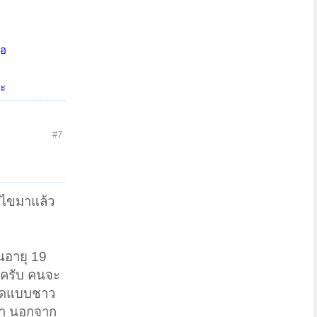
่อ
่ะ
#7
ก้ไขมาแล้ว
คนอายุ 19
ะครับ คนจะ
มคิดแบบชาว
จา นอกจาก