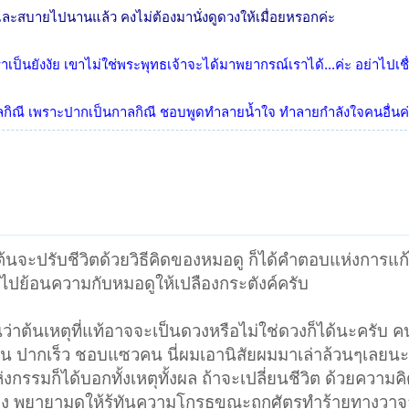
งและสบายไปนานแล้ว คงไม่ต้องมานั่งดูดวงให้เมื่อยหรอกค่ะ
าเราเป็นยังงัย เขาไม่ใช่พระพุทธเจ้าจะได้มาพยากรณ์เราได้...ค่ะ อย่าไปเชื
าลกิณี เพราะปากเป็นกาลกิณี ชอบพูดทำลายน้ำใจ ทำลายกำลังใจคนอื่นค
ต้นจะปรับชีวิตด้วยวิธีคิดของหมอดู ก็ได้คำตอบแห่งการแ
บไปย้อนความกับหมอดูให้เปลืองกระตังค์ครับ
็นว่าต้นเหตุที่แท้อาจจะเป็นดวงหรือไม่ใช่ดวงก็ได้นะครับ 
จร้อน ปากเร็ว ชอบแซวคน นี่ผมเอานิสัยผมมาเล่าล้วนๆเลยน
่งกรรมก็ได้บอกทั้งเหตุทั้งผล ถ้าจะเปลี่ยนชีวิต ด้วยควา
ง พยายามดูให้รู้ทันความโกรธขณะถูกศัตรูทำร้ายทางวา