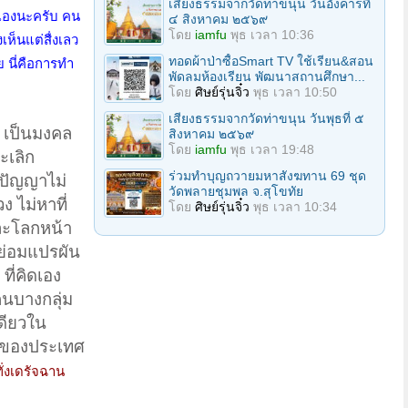
เสียงธรรมจากวัดท่าขนุน วันอังคารที่
เองนะครับ คน
๔ สิงหาคม ๒๕๖๙
โดย
iamfu
พุธ เวลา 10:36
เห็นแต่สื่งเลว
ทอดผ้าป่าซื้อSmart TV ใช้เรียน&สอน
 นี่คือการทำ
พัดลมห้องเรียน พัฒนาสถานศึกษา...
โดย
ศิษย์รุ่นจิ๋ว
พุธ เวลา 10:50
เสียงธรรมจากวัดท่าขนุน วันพุธที่ ๕
ฐิ เป็นมงคล
สิงหาคม ๒๕๖๙
โดย
iamfu
พุธ เวลา 19:48
ะเลิก
ร่วมทําบุญถวายมหาสังฆทาน 69 ชุด
ีปัญญาไม่
วัดพลายชุมพล จ.สุโขทัย
ง ไม่หาที่
โดย
ศิษย์รุ่นจิ๋ว
พุธ เวลา 10:34
และโลกหน้า
วงย่อมแปรผัน
ี่คิดเอง
คนบางกลุ่ม
ดียวใน
มุมของประเทศ
ั่งเดรัจฉาน