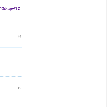
้พ้นทุกข์ได้
#4
#5