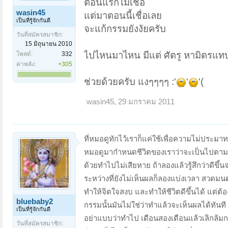
ตอนแรกไม่เชื่อ
wasin45
แต่มาตอนนี้เชื่อเลย
เป็นที่รู้จักกันดี
จะแก้กรรมยังงัยครับ
วันที่สมัครสมาชิก:
15 มิถุนายน 2010
ไปไหนมาไหน มีแต่ ศัตรู หามิตรแท
โพสต์:
332
ค่าพลัง:
+305
ช่วยด้วยครับ แงๆๆๆๆ :'
'
'(
wasin45
,
29 มกราคม 2011
ที่หมอดูทักไว้เราก็แค่ใช้เพื่อความไม่ประม
หมอดูมากำหนดชีวิตของเราว่าจะเป็นไปตามนั
ด้วยทำไปไม่เสียหาย ถ้าลองแล้วรู้สึกว่าดีขึ้นจ
ระหว่างที่ยังไม่เห็นผลก็ลองแบ่งเวลา สวดมนต
ทำให้จิตใจสงบ และทำให้ชีวิตดีขึ้นได้ แต่
bluebaby2
กรรมนั้นมันไม่ใช่ว่าทำแล้วจะเห็นผลได้ทันที 
เป็นที่รู้จักกันดี
อย่าแบบว่าทำไป เดือนสองเดือนแล้วเลิกล้ม
วันที่สมัครสมาชิก: