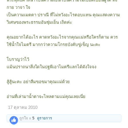
กาย วาจา ใจ
เป็นความเมตตา ปราณี ที่ไม่หวังอะไรตอบแทน คุณแสดงความ
วิเศษของพระธรรมอันชุ่มเย็น เถิดค่ะ
คุณอยากได้อะไร คาดหวังอะไรจากคุณแม่หรือใครก็ตาม ควร
ใช้น้ำใจไมตรี มากกว่าความโกรธบังคับขู่เข็ญ นะคะ
โบราญว่าไว้
แม้นปราถนาสิ่งใดในปฐพีเอาไมตรีแลกได้ดังใจจง
สู้สู้นะคะ อย่าลืมขอขมาคุณแม่ด้วย
อ่านที่เล่ามาน้ำตาจะไหลตามแม่คุณเลยเนี่ย
17 ตุลาคม 2010
ถูกใจ x
5
ดูรายการ