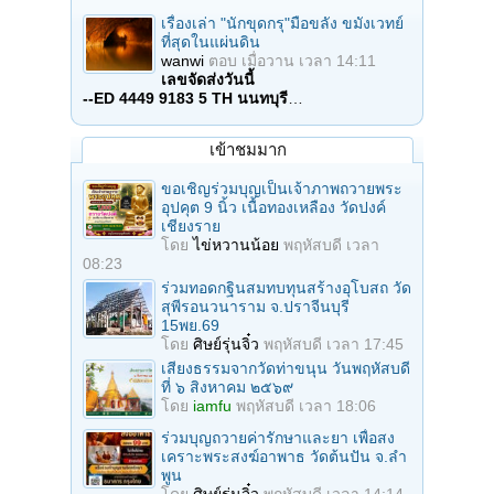
เรื่องเล่า "นักขุดกรุ"มือขลัง ขมังเวทย์
ที่สุดในแผ่นดิน
wanwi
ตอบ
เมื่อวาน เวลา 14:11
เลขจัดส่งวันนี้
--ED 4449 9183 5 TH นนทบุรี
…
เข้าชมมาก
ขอเชิญร่วมบุญเป็นเจ้าภาพถวายพระ
อุปคุต 9 นิ้ว เนื้อทองเหลือง วัดปงค์
เชียงราย
โดย
ไข่หวานน้อย
พฤหัสบดี เวลา
08:23
ร่วมทอดกฐินสมทบทุนสร้างอุโบสถ วัด
สุพีรอนวนาราม จ.ปราจีนบุรี
15พย.69
โดย
ศิษย์รุ่นจิ๋ว
พฤหัสบดี เวลา 17:45
เสียงธรรมจากวัดท่าขนุน วันพฤหัสบดี
ที่ ๖ สิงหาคม ๒๕๖๙
โดย
iamfu
พฤหัสบดี เวลา 18:06
ร่วมบุญถวายค่ารักษาและยา เพื่อสง
เคราะพระสงฆ์อาพาธ วัดต้นปัน จ.ลํา
พูน