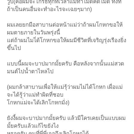
วูบ(คือผมจะโกรธทุกทีเวลาแม่ทำไม่ดีคิดไม่ดี ทั้งที่
ถ้าเป็นคนอื่นจะทำอะไรจะเฉยๆมาก)
ผมเลยยกมือสาบานต่อหน้าแม่ว่าถ้าผมโกหกขอให้
ผมตายภายในวันพรุ่งนี้
แต่ถ้าผมไมไ่ด้โกหกขอให้ผมมีชีวิตที่เจริญรุ่งเรืองยิ่ง
ขึ้นไป
แบบนี้ผมจะบาปมากมั้ยครับ คือหลังจากนั้นแม่สวด
มนต์ไปน้ำตาไหลไป
(ผมกล้าสาบานเพื่อให้แม่รุ้ว่าผมไม่ได้โกหก เผื่อแม่
จะได้รู้ว่าแม่ทำผิดที่ชอบ
โกหกแ่ม่จะได้เลิกโกหกมั่ง)
ยังงี้ผมจะบาปมากมั้ยครับ แล้วมีใครเคยเป็นแบบผม
มั้ยครับแล้วแก้ไขยังไง
หรอครับ คนที่พี่พี่เจอถึงเลิกโกหกได้