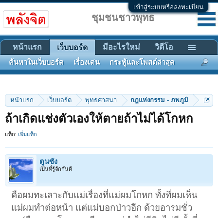
เข้าสู่ระบบหรือลงทะเบียน
ชุมชนชาวพุทธ
หน้าแรก
มีอะไรใหม่
วิดีโอ
เว็บบอร์ด
ค้นหาในเว็บบอร์ด
เรื่องเด่น
กระทู้และโพสต์ล่าสุด
หน้าแรก
เว็บบอร์ด
พุทธศาสนา
กฎแห่งกรรม - ภพภูมิ
ถ้าเกิดแช่งตัวเองให้ตายถ้าไม่ได้โกหก
แท็ก:
เพิ่มแท็ก
ตูนซัง
เป็นที่รู้จักกันดี
คือผมทะเลาะกับแม่เรื่องที่แม่ผมโกหก ทั้งที่ผมเห็น
แม่ผมทำต่อหน้า แต่แม่บอกป่าวอีก ด้วยอารมชั่ว