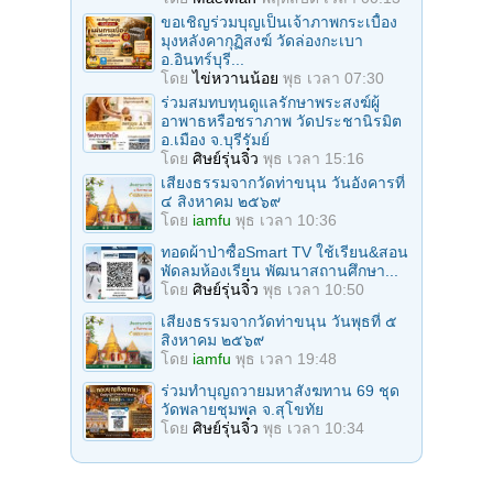
ขอเชิญร่วมบุญเป็นเจ้าภาพกระเบื้อง
มุงหลังคากุฏิสงฆ์ วัดล่องกะเบา
อ.อินทร์บุรี...
โดย
ไข่หวานน้อย
พุธ เวลา 07:30
ร่วมสมทบทุนดูแลรักษาพระสงฆ์ผู้
อาพาธหรือชราภาพ วัดประชานิรมิต
อ.เมือง จ.บุรีรัมย์
โดย
ศิษย์รุ่นจิ๋ว
พุธ เวลา 15:16
เสียงธรรมจากวัดท่าขนุน วันอังคารที่
๔ สิงหาคม ๒๕๖๙
โดย
iamfu
พุธ เวลา 10:36
ทอดผ้าป่าซื้อSmart TV ใช้เรียน&สอน
พัดลมห้องเรียน พัฒนาสถานศึกษา...
โดย
ศิษย์รุ่นจิ๋ว
พุธ เวลา 10:50
เสียงธรรมจากวัดท่าขนุน วันพุธที่ ๕
สิงหาคม ๒๕๖๙
โดย
iamfu
พุธ เวลา 19:48
ร่วมทําบุญถวายมหาสังฆทาน 69 ชุด
วัดพลายชุมพล จ.สุโขทัย
โดย
ศิษย์รุ่นจิ๋ว
พุธ เวลา 10:34