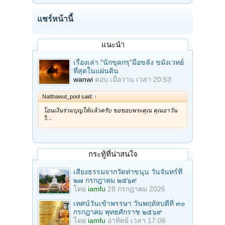
แชร์หน้านี้
แนะนำ
เรื่องเล่า "นักขุดกรุ"มือขลัง ขมังเวทย์
ที่สุดในแผ่นดิน
wanwi
ตอบ
เมื่อวาน เวลา 20:53
Natthawut_pool said:
↑
โอนเงินร่วมบุญให้แล้วครับ ขอขอบพระคุณ คุณอาวัน
วิ…
กระทู้ที่น่าสนใจ
เสียงธรรมจากวัดท่าขนุน วันจันทร์ที่
๒๗ กรกฎาคม ๒๕๖๙
โดย
iamfu
28 กรกฎาคม 2026
เทศน์วันเข้าพรรษา วันพฤหัสบดีที่ ๓๐
กรกฎาคม พุทธศักราช ๒๕๖๙
โดย
iamfu
อาทิตย์ เวลา 17:06