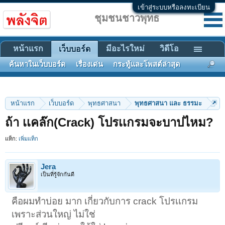
เข้าสู่ระบบหรือลงทะเบียน
ชุมชนชาวพุทธ
หน้าแรก
มีอะไรใหม่
วิดีโอ
เว็บบอร์ด
ค้นหาในเว็บบอร์ด
เรื่องเด่น
กระทู้และโพสต์ล่าสุด
หน้าแรก
เว็บบอร์ด
พุทธศาสนา
พุทธศาสนา และ ธรรมะ
ถ้า เเคล๊ก(Crack) โปรเเกรมจะบาปไหม?
แท็ก:
เพิ่มแท็ก
Jera
เป็นที่รู้จักกันดี
คือผมทำบ่อย มาก เกี่ยวกับการ crack โปรเเกรม
เพราะส่วนใหญ่ ไม่ใช่