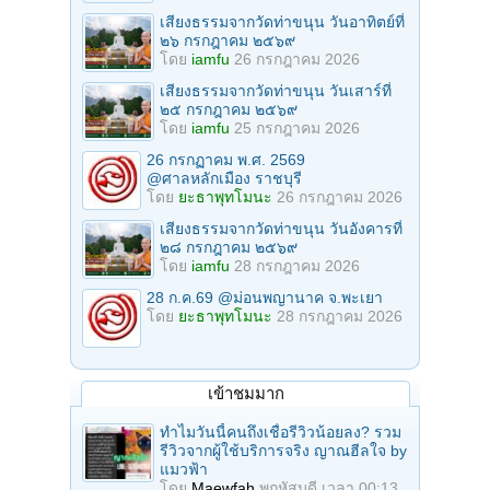
เสียงธรรมจากวัดท่าขนุน วันอาทิตย์ที่
๒๖ กรกฎาคม ๒๕๖๙
โดย
iamfu
26 กรกฎาคม 2026
เสียงธรรมจากวัดท่าขนุน วันเสาร์ที่
๒๕ กรกฎาคม ๒๕๖๙
โดย
iamfu
25 กรกฎาคม 2026
26 กรกฏาคม พ.ศ. 2569
@ศาลหลักเมือง ราชบุรี
โดย
ยะธาพุทโมนะ
26 กรกฎาคม 2026
เสียงธรรมจากวัดท่าขนุน วันอังคารที่
๒๘ กรกฎาคม ๒๕๖๙
โดย
iamfu
28 กรกฎาคม 2026
28 ก.ค.69 @ม่อนพญานาค จ.พะเยา
โดย
ยะธาพุทโมนะ
28 กรกฎาคม 2026
เข้าชมมาก
ทำไมวันนี้คนถึงเชื่อรีวิวน้อยลง? รวม
รีวิวจากผู้ใช้บริการจริง ญาณฮีลใจ by
แมวฟ้า
โดย
Maewfah
พฤหัสบดี เวลา 00:13