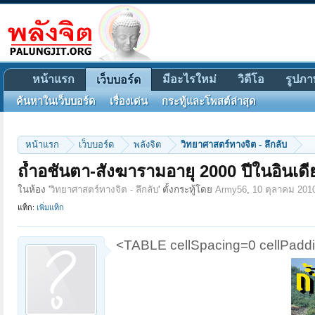
หน้าแรก
มีอะไรใหม่
วิดีโอ
รูปภา
เว็บบอร์ด
ค้นหาในเว็บบอร์ด
เรื่องเด่น
กระทู้และโพสต์ล่าสุด
หน้าแรก
เว็บบอร์ด
พลังจิต
วิทยาศาสตร์ทางจิต - ลึกลับ
ถ้ำอชันตา-สังฆารามอายุ 2000 ปีในอินเดี
ในห้อง '
วิทยาศาสตร์ทางจิต - ลึกลับ
' ตั้งกระทู้โดย
Army56
,
10 ตุลาคม 201
แท็ก:
เพิ่มแท็ก
<TABLE cellSpacing=0 cellPad