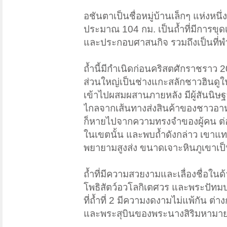
อชันตาเป็นชื่อหมู่บ้านเล็กๆ แห่งหน
ประมาณ 104 กม. เป็นถ้ำที่มีการขุดเ
และประกอบศาสนกิจ รวมถึงเป็นที่
ถ้ำนี้มีกำเนิดก่อนคริสตศักราชราว 2
ส่วนใหญ่เป็นช่างแกะสลักชาวฮินดูใ
เข้าไปผสมผสานภายหลัง มีผู้สันนิษฐานว
ไกลจากเส้นทางส่งสินค้าของชาวอาหร
ก็หายไปจากความทรงจำของผู้คน ต่อ
ในเขตนั้น และพบถ้ำดังกล่าว เขาแทบ
พยายามสูงส่ง ขนาดเจาะหินภูเขาเป็นท
ถ้ำที่มีความสวยงามและเลื่องชื่อในด
โพธิสัตว์อวโลกิเตศวร และพระปัท
ที่ถ้ำที่ 2 มีความงดงามไม่แพ้กัน ต่
และพระสุบินของพระนางสิริมหามา