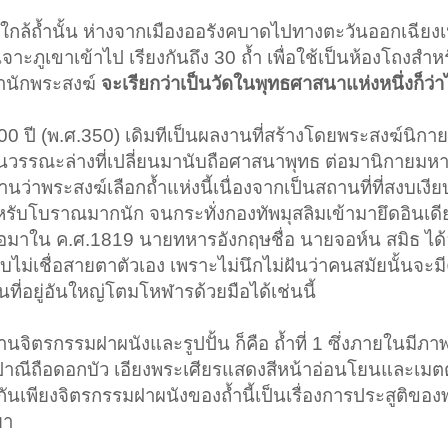
ึ่งใกล้ถ้ำนั้น ห่างจากเมืองออรังคบาดไปทางตะวันออกเฉียง
จาะภูเขาเข้าไป เรียงกันถึง 30 ถ้ำ เพื่อใช้เป็นห้องโถงสำ
พำนักพระสงฆ์
จะเรียกว่าเป็นวัดในพุทธศาสนาแห่งหนึ่งก็ว่า
00 ปี (พ.ศ.350) เดิมทีเป็นผลงานที่สร้างโดยพระสงฆ์นิกาย
นวรรณะล่างที่เปลี่ยนมานับถือศาสนาพุทธ ต่อมานิกายมหาย
่าพระสงฆ์เลือกถ้ำแห่งนี้เนื่องจากเป็นสถานที่ที่สงบเงียบ ซ
ับโบราณมากนัก จนกระทั่งกองทัพมุสลิมเข้ามายึดอินเดี
มาใน ค.ศ.1819 นายทหารอังกฤษชื่อ นายจอห์น สมิธ ได้อ
ไม่เชื่อสายตาตัวเอง เพราะไม่นึกไม่ฝันว่าคนสมัยนั้นจะม
ี่อยู่อันใหญ่โตมโหฬารด้วยมือได้เช่นนี้
้านจิตรกรรมฝาผนังและรูปปั้น ก็คือ ถ้ำที่ 1 ซึ่งภายในมี
มปาณีถือดอกบัว เอียงพระเศียรแสดงสีหน้าอ่อนโยนและเ
างกันเพียงจิตรกรรมฝาผนังของถ้ำนี้เป็นเรื่องการประสูติขอ
ยา