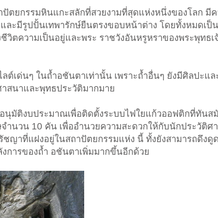
สถาปัตยกรรมหินแกะสลักที่สวยงามที่สุดแห่งหนึ่งของโลก ม
 และมีรูปปั้นเทพารักษ์ยืนตรงขอบหน้าต่าง โดยทั้งหมดเป็
ึงชีวิตความเป็นอยู่และพระ ราชวังอันหรูหราของพระพุทธเ
ฮไลต์เด่นๆ ในถ้ำอชันตาเท่านั้น เพราะถ้ำอื่นๆ ยังมีศิลปะ
ธศาสนาและพุทธประวัติมากมาย
อนุมัติงบประมาณเพื่อติดตั้งระบบไฟใยแก้วออฟติกที่ทันสม
ำนวน 10 คัน เพื่ออำนวยความสะดวกให้กับนักประวัติศาสต
าที่แฝงอยู่ในสถาปัตยกรรมแห่ง นี้ ทั้งยังสามารถดึงดูด
ลังการของถ้ำ อชันตาเพิ่มมากขึ้นอีกด้วย