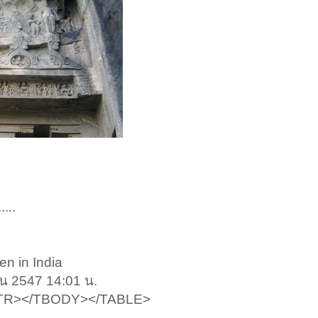
.....
en in India
ยน 2547 14:01 น.
/TR></TBODY></TABLE>