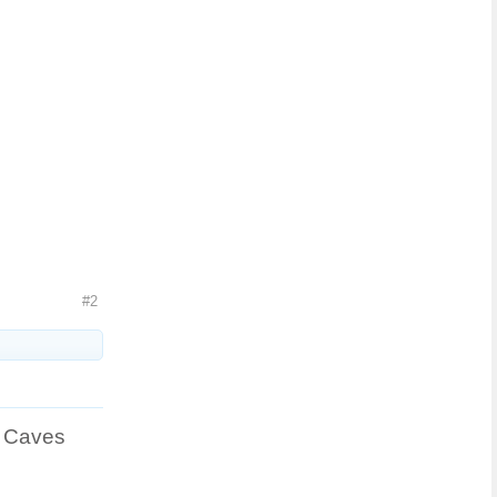
#2
a Caves