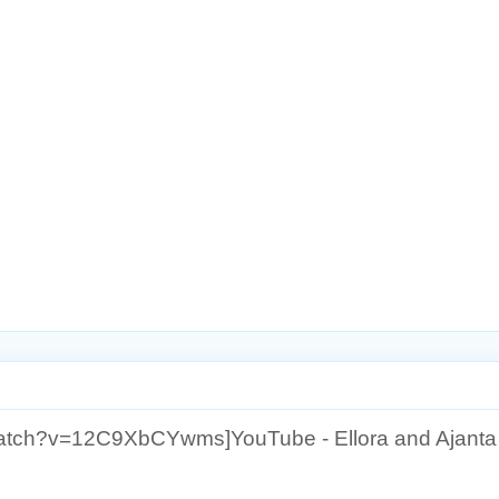
atch?v=12C9XbCYwms]YouTube - Ellora and Ajant