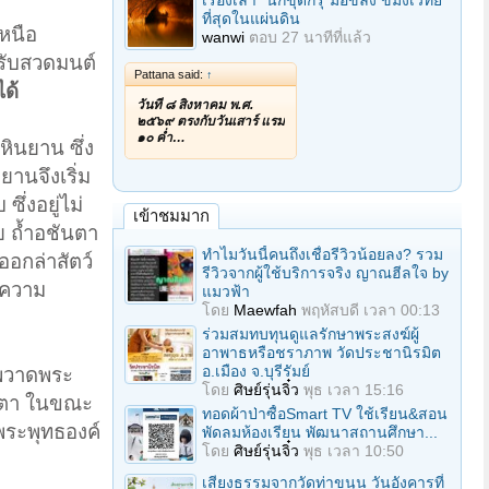
เรื่องเล่า "นักขุดกรุ"มือขลัง ขมังเวทย์
ที่สุดในแผ่นดิน
เหนือ
wanwi
ตอบ
27 นาทีที่แล้ว
หรับสวดมนต์
Pattana said:
↑
ได้
วันที่ ๘ สิงหาคม พ.ศ.
๒๕๖๙ ตรงกับวันเสาร์ แรม
๑๐ ค่ำ…
หินยาน ซึ่ง
านจึงเริ่ม
ึ่งอยู่ไม่
เข้าชมมาก
ย ถ้ำอชันตา
ทำไมวันนี้คนถึงเชื่อรีวิวน้อยลง? รวม
อกล่าสัตว์
รีวิวจากผู้ใช้บริการจริง ญาณฮีลใจ by
ีความ
แมวฟ้า
โดย
Maewfah
พฤหัสบดี เวลา 00:13
ร่วมสมทบทุนดูแลรักษาพระสงฆ์ผู้
อาพาธหรือชราภาพ วัดประชานิรมิต
อ.เมือง จ.บุรีรัมย์
ภาพวาดพระ
โดย
ศิษย์รุ่นจิ๋ว
พุธ เวลา 15:16
มตตา ในขณะ
ทอดผ้าป่าซื้อSmart TV ใช้เรียน&สอน
งพระพุทธองค์
พัดลมห้องเรียน พัฒนาสถานศึกษา...
โดย
ศิษย์รุ่นจิ๋ว
พุธ เวลา 10:50
เสียงธรรมจากวัดท่าขนุน วันอังคารที่