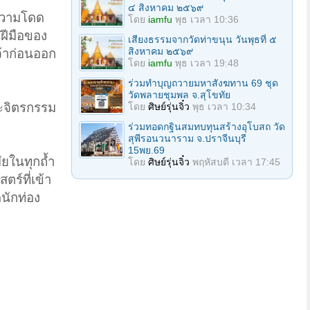
๔ สิงหาคม ๒๕๖๙
ีความโดด
โดย
iamfu
พุธ เวลา 10:36
นฝีมือของ
เสียงธรรมจากวัดท่าขนุน วันพุธที่ ๕
สิงหาคม ๒๕๖๙
จ้าก่อนออก
โดย
iamfu
พุธ เวลา 19:48
ร่วมทําบุญถวายมหาสังฆทาน 69 ชุด
วัดพลายชุมพล จ.สุโขทัย
และจิตรกรรม
โดย
ศิษย์รุ่นจิ๋ว
พุธ เวลา 10:34
ร่วมทอดกฐินสมทบทุนสร้างอุโบสถ วัด
สุพีรอนวนาราม จ.ปราจีนบุรี
15พย.69
ัยในทุกถ้ำ
โดย
ศิษย์รุ่นจิ๋ว
พฤหัสบดี เวลา 17:45
ร์ที่เข้า
นักท่อง