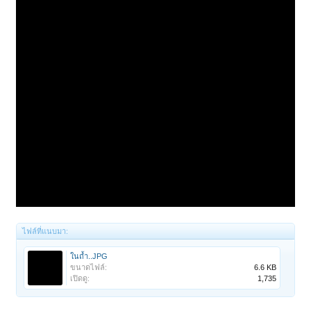
ไฟล์ที่แนบมา:
ในถ้ำ..JPG
ขนาดไฟล์:
6.6 KB
เปิดดู:
1,735