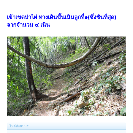
เข้าเขตป่าไผ่ ทางเดินขึ้นเนินลูกที่๑(ซึ่งชันที่สุด)
จากจำนวน ๔ เนิน
ไฟล์ที่แนบมา: