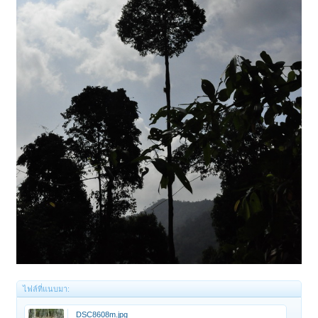
ไฟล์ที่แนบมา:
_DSC8608m.jpg