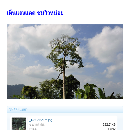
เห็นแสงแดด ชมวิวหน่อย
ไฟล์ที่แนบมา:
_DSC8621m.jpg
ขนาดไฟล์:
232.7 KB
เปิดดู:
1,632