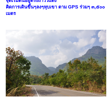
จุดเริ่มต้นอยู่ตรงถ้ำวัวแดง
คิดการเดินขึ้นๆลงๆหุบเขา ตาม GPS ร่วมๆ ๓,๕๐๐
เมตร