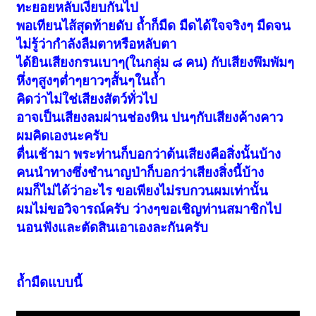
ทะยอยหลับเงียบกันไป
พอเทียนไส้สุดท้ายดับ ถ้ำก็มืด มืดได้ใจจริงๆ มืดจน
ไม่รู้ว่ากำลังลืมตาหรือหลับตา
ได้ยินเสียงกรนเบาๆ(ในกลุ่ม ๘ คน) กับเสียงพึมพัมๆ
หึ่งๆสูงๆต่ำๆยาวๆสั้นๆในถ้ำ
คิดว่าไม่ใช่เสียงสัตว์ทั่วไป
อาจเป็นเสียงลมผ่านช่องหิน ปนๆกับเสียงค้างคาว
ผมคิดเองนะครับ
ตื่นเช้ามา พระท่านก็บอกว่าต้นเสียงคือสิ่งนั้นบ้าง
คนนำทางซึ่งชำนาญป่าก็บอกว่าเสียงสิ่งนี้บ้าง
ผมก็ไม่ได้ว่าอะไร ขอเพียงไม่รบกวนผมเท่านั้น
ผมไม่ขอวิจารณ์ครับ ว่างๆขอเชิญท่านสมาชิกไป
นอนฟังและตัดสินเอาเองละกันครับ
ถ้ำมืดแบบนี้