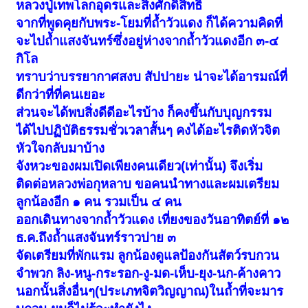
หลวงปู่เทพโลกอุดรและสิ่งศักดิ์สิทธิ์
จากที่พูดคุยกับพระ-โยมที่ถ้ำวัวแดง ก็ได้ความคิดที่
จะไปถ้ำแสงจันทร์ซึ่งอยู่ห่างจากถ้ำวัวแดงอีก ๓-๔
กิโล
ทราบว่าบรรยากาศสงบ สัปปายะ น่าจะได้อารมณ์ที่
ดีกว่าที่ที่คนเยอะ
ส่วนจะได้พบสิ่งดีดีอะไรบ้าง ก็คงขึ้นกับบุญกรรม
ได้ไปปฏิบัติธรรมชั่วเวลาสั้นๆ คงได้อะไรติดหัวจิต
หัวใจกลับมาบ้าง
จังหวะของผมเปิดเพียงคนเดียว(เท่านั้น) จึงเริ่ม
ติดต่อหลวงพ่อกุหลาบ ขอคนนำทางและผมเตรียม
ลูกน้องอีก ๑ คน รวมเป็น ๔ คน
ออกเดินทางจากถ้ำวัวแดง เที่ยงของวันอาทิตย์ที่ ๑๒
ธ.ค.ถึงถ้ำแสงจันทร์ราวบ่าย ๓
จัดเตรียมที่พักแรม ลูกน้องดูแลป้องกันสัตว์รบกวน
จำพวก ลิง-หนู-กระรอก-งู-มด-เห็บ-ยุง-นก-ค้างคาว
นอกนั้นสิ่งอื่นๆ(ประเภทจิตวิญญาณ)ในถ้ำที่จะมาร