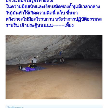
บกวน ผมก็ไม่รู้จะทำยังไง
ในความมืดสนิทและเงียบสงัดของถ้ำ(แม้เวลากลาง
วัน)มันทำให้เกิดความคิดนี้ แว็บ ขึ้นมา
หวังว่าจะไม่มีอะไรรบกวน หวังว่าการปฏิบัติธรรมจะ
ราบรื่น เจ้าประคู้นนนนน--------เพี้ยง
ไฟล์ที่แนบมา: