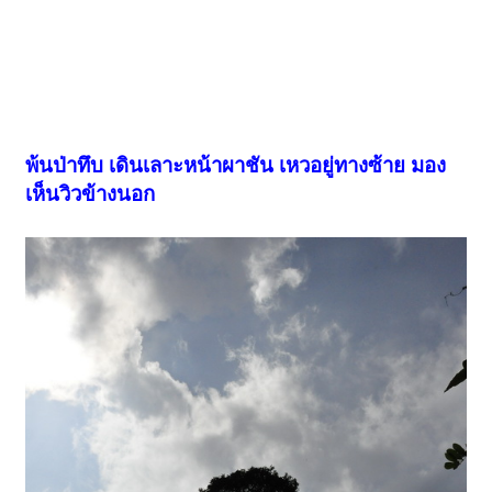
พ้นป่าทึบ เดินเลาะหน้าผาชัน เหวอยู่ทางซ้าย มอง
เห็นวิวข้างนอก