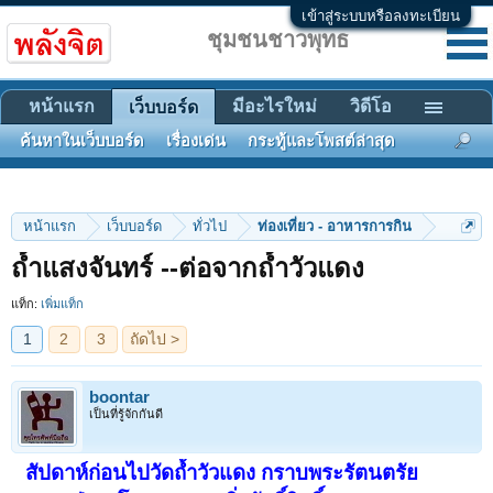
เข้าสู่ระบบหรือลงทะเบียน
ชุมชนชาวพุทธ
หน้าแรก
มีอะไรใหม่
วิดีโอ
เว็บบอร์ด
ค้นหาในเว็บบอร์ด
เรื่องเด่น
กระทู้และโพสต์ล่าสุด
หน้าแรก
เว็บบอร์ด
ทั่วไป
ท่องเที่ยว - อาหารการกิน
1
2
3
ถัดไป >
ถ้ำแสงจันทร์ --ต่อจากถ้ำวัวแดง
แท็ก:
เพิ่มแท็ก
boontar
เป็นที่รู้จักกันดี
สัปดาห์ก่อนไปวัดถ้ำวัวแดง กราบพระรัตนตรัย