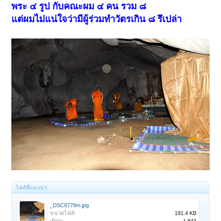
พระ ๔ รูป กับคณะผม ๔ คน รวม ๘
แต่ผมไม่แน่ใจว่ามีผู้ร่วมทำวัตรเกิน ๘ รึเปล่า
ไฟล์ที่แนบมา:
_DSC8778m.jpg
ขนาดไฟล์:
191.4 KB
เปิดดู:
1,843