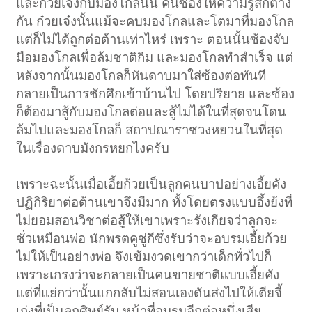
และก๋วยเจ๋งกับมองโกลนั้น คนซ้องให้ความรู้สึกต่าง
กัน ก๋วยเจ๋งนั้นแม้จะคบมองโกลและโตมาที่มองโกล
แต่ก็ไม่ได้ถูกต่อต้านเท่าไหร่ เพราะ ตอนนั้นซ้องจับ
มือมองโกลเพื่อล้มชาติกิม และมองโกลทำสำเร็จ แต่
หลังจากนั้นมองโกลก็หันดาบมาใส่ซ้องต่อทันที
กลายเป็นการชักศึกเข้าบ้านไป โดยปริยาย และซ้อง
ก็ต้องมาสู้กับมองโกลต่อและสู้ไม่ได้ในที่สุดจนโดน
ล้มไปและมองโกลก็ สถาปณาราชวงหยวนในที่สุด
ในเรื่องดาบมังกรหยกไงครับ
เพราะฉะนั้นเมื่อเอี้ยก้วยเป็นลูกคนบาปอย่างเอี้ยคัง
ปฏิกิริยาต่อต้านเขาจึงมีมาก ทั้งโดยตรงแบบอึ้งย้งที่
ไม่ยอมสอนวิชาต่อสู้ให้เขาเพราะรังเกียจว่าลูกจะ
ชั่วเหมือนพ่อ นักพรตคูชู่กีซึ่งรับว่าจะอบรมเอี้ยก้วย
ไม่ให้เป็นอย่างพ่อ จึงเข้มงวดเขากว่าเด็กทั่วไปก็
เพราะเกรงว่าจะกลายเป็นคนขายชาติแบบเอี้ยคัง
แต่ที่แย่กว่านั้นแกกลับไม่สอนเองดันส่งไปให้เตียจี้
เก่งที่เป็นลูกศิษย์รับ หน้าที่อบรมอีกต่อหนึ่งเสีย