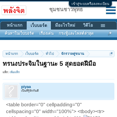
เข้าสู่ระบบหรือลงทะเบียน
ชุมชนชาวพุทธ
หน้าแรก
มีอะไรใหม่
วิดีโอ
เว็บบอร์ด
ค้นหาในเว็บบอร์ด
เรื่องเด่น
กระทู้และโพสต์ล่าสุด
หน้าแรก
เว็บบอร์ด
ทั่วไป
จักรวาลคู่ขนาน
ทรนงประจิมในฐานะ 5 สุดยอดฝีมือ
แท็ก:
เพิ่มแท็ก
piyaa
เป็นที่รู้จักกันดี
<table border="0" cellpadding="0"
cellspacing="0" width="100%"> <tbody><tr>