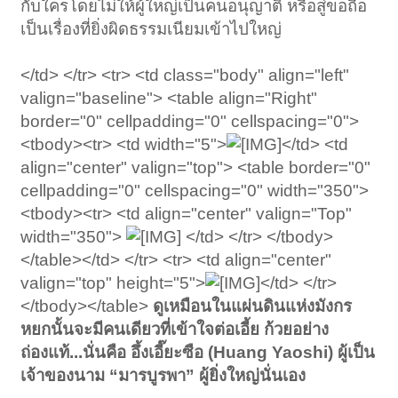
กับใครโดยไม่ให้ผู้ใหญ่เป็นคนอนุญาติ หรือสู่ขอถือ
เป็นเรื่องที่ยิ่งผิดธรรมเนียมเข้าไปใหญ่
</td> </tr> <tr> <td class="body" align="left"
valign="baseline"> <table align="Right"
border="0" cellpadding="0" cellspacing="0">
<tbody><tr> <td width="5">
</td> <td
align="center" valign="top"> <table border="0"
cellpadding="0" cellspacing="0" width="350">
<tbody><tr> <td align="center" valign="Top"
width="350">
</td> </tr> </tbody>
</table></td> </tr> <tr> <td align="center"
valign="top" height="5">
</td> </tr>
</tbody></table>
ดูเหมือนในแผ่นดินแห่งมังกร
หยกนั้นจะมีคนเดียวที่เข้าใจต่อเอี้ย ก้วยอย่าง
ถ่องแท้...นั่นคือ อึ้งเอี๊ยะซือ (Huang Yaoshi) ผู้เป็น
เจ้าของนาม “มารบูรพา” ผู้ยิ่งใหญ่นั่นเอง