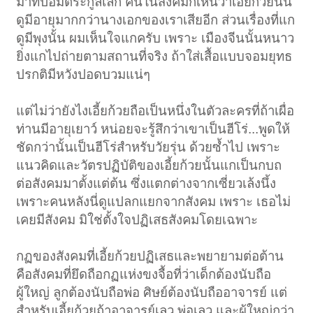
มาที่ป้อมตระกูลเล็ก คนในสังคมก็เห็นว่าเอี้ยก้วยนั้น
ดูมีอายุมากกว่านางเอกของเราเสียอีก ส่วนเรื่องที่แก
ดูมีพุงนั้น ผมเห็นใจแกครับ เพราะ เมืองจีนนั้นหนาว
ยิ่งแกไปถ่ายตามสถานที่จริง ถ้าใส่เสื้อแบบจอมยุทธ
ปรกติมีหวังปอดบวมแน่ๆ
แต่ไม่ว่ายังไงเอี้ยก้วยถือเป็นหนึ่งในตัวละครที่ถ้าเผื่อ
ท่านมีอายุเยาว์ หน่อยจะรู้สึกว่าเขาเป็นฮีโร่...พูดให้
ชัดกว่านั้นเป็นฮีโร่สำหรับวัยรุ่น ด้วยซ้ำไป เพราะ
แนวคิดและวัตรปฏิบัติของเอี้ยก้วยนั้นแกเป็นกบถ
ต่อสังคมมาตั้งแต่ต้น ซึ่งแตกต่างจากเซี่ยวเล้งนึ้ง
เพราะคนหลังนี่ดูแปลกแยกจากสังคม เพราะ เธอไม่
เคยมีสังคม มิใช่ตั้งใจปฏิเสธสังคมโดยเฉพาะ
กฏของสังคมที่เอี้ยก้วยปฏิเสธและพยายามต่อต้าน
คือสังคมที่ยึดถือกฏแห่งขงจื้อที่ว่าเด็กต้องนับถือ
ผู้ใหญ่ ลูกต้องนับถือพ่อ ศิษย์ต้องนับถืออาจารย์ แต่
สำหรับเอี้ยก้วยถ้าอาจารย์เลว พ่อเลว และผู้ใหญ่กว่า