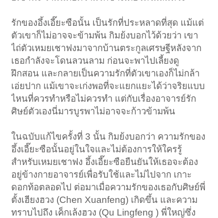
รักของอึ้งเอี๊ยะซือนั้น เป็นรักที่ประหลาดที่สุด แม้แต่
ตัวเขาก็ไม่อาจจะข้ามพ้น กิมย้งบอกไว้ด้วยว่า เขา
ไถ่ตัวเหมยเชาฟงมาจากบ้านตระกูลเศรษฐีหลังจาก
เธอกำลังจะโดนลวนลาม ก่อนจะพาไปเลี้ยงดู
ฝึกสอน และกลายเป็นความรักที่ตัวเขาเองก็ไม่กล้า
เอ่ยปาก แม้เขาจะเก่งพอที่จะแยกแยะได้ว่าจริยแบบ
ไหนที่ควรทำหรือไม่ควรทำ แต่กับเรื่องอาจารย์รัก
ศิษย์ตัวเองนี่มารบูรพาไม่อาจจะก้าวข้ามพ้น
ในฉบับแก้ไขครั้งที่ 3 นั้น กิมย้งบอกว่า ความรักของ
อึ้งเอี๊ยะซือนั้นอยู่ในใจและไม่ต้องการให้ใครรู้
สำหรับเหมยเชาฟง อึ้งเอี๊ยะซือยืนยันให้เธอจะต้อง
อยู่ข้างกายอาจารย์เพื่อรับใช้และไม่ไปจาก เกาะ
ดอกท้อตลอดไป ต่อมาเมื่อความรักของเธอกับศิษย์พี่
ตั้งเฮียงฮวง (Chen Xuanfeng) เกิดขึ้น และความ
ทราบไปถึง เค็กเล้งฮวง (Qu Lingfeng ) พี่ใหญ่ซึ่ง