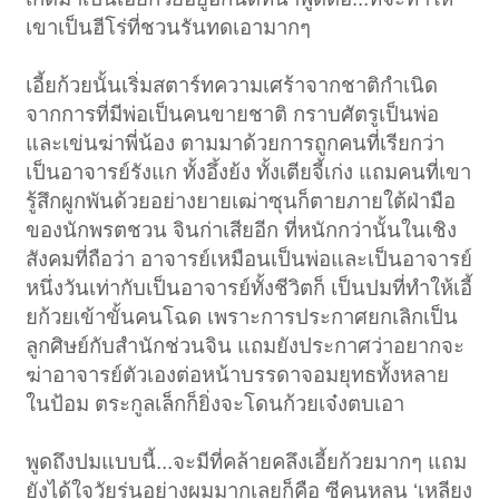
เขาเป็นฮีโร่ที่ชวนรันทดเอามากๆ
เอี้ยก้วยนั้นเริ่มสตาร์ทความเศร้าจากชาติกำเนิด
จากการที่มีพ่อเป็นคนขายชาติ กราบศัตรูเป็นพ่อ
และเข่นฆ่าพี่น้อง ตามมาด้วยการถูกคนที่เรียกว่า
เป็นอาจารย์รังแก ทั้งอึ้งย้ง ทั้งเตียจี้เก่ง แถมคนที่เขา
รู้สึกผูกพันด้วยอย่างยายเฒ่าซุนก็ตายภายใต้ฝ่ามือ
ของนักพรตชวน จินก่าเสียอีก ที่หนักกว่านั้นในเชิง
สังคมที่ถือว่า อาจารย์เหมือนเป็นพ่อและเป็นอาจารย์
หนึ่งวันเท่ากับเป็นอาจารย์ทั้งชีวิตก็ เป็นปมที่ทำให้เอี้
ยก้วยเข้าขั้นคนโฉด เพราะการประกาศยกเลิกเป็น
ลูกศิษย์กับสำนักช่วนจิน แถมยังประกาศว่าอยากจะ
ฆ่าอาจารย์ตัวเองต่อหน้าบรรดาจอมยุทธทั้งหลาย
ในป้อม ตระกูลเล็กก็ยิ่งจะโดนก้วยเจ๋งตบเอา
พูดถึงปมแบบนี้...จะมีที่คล้ายคลึงเอี้ยก้วยมากๆ แถม
ยังได้ใจวัยรุ่นอย่างผมมากเลยก็คือ ซีคุนหลุน ‘เหลียง