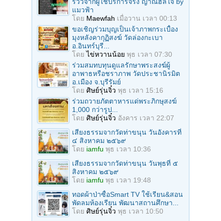
รีวิวจากผู้ใช้บริการจริง ญาณฮีลใจ by
แมวฟ้า
โดย
Maewfah
เมื่อวาน เวลา 00:13
ขอเชิญร่วมบุญเป็นเจ้าภาพกระเบื้อง
มุงหลังคากุฏิสงฆ์ วัดล่องกะเบา
อ.อินทร์บุรี...
โดย
ไข่หวานน้อย
พุธ เวลา 07:30
ร่วมสมทบทุนดูแลรักษาพระสงฆ์ผู้
อาพาธหรือชราภาพ วัดประชานิรมิต
อ.เมือง จ.บุรีรัมย์
โดย
ศิษย์รุ่นจิ๋ว
พุธ เวลา 15:16
ร่วมถวายภัตตาหารแด่พระภิกษุสงฆ์
1,000 กว่ารูป...
โดย
ศิษย์รุ่นจิ๋ว
อังคาร เวลา 22:07
เสียงธรรมจากวัดท่าขนุน วันอังคารที่
๔ สิงหาคม ๒๕๖๙
โดย
iamfu
พุธ เวลา 10:36
เสียงธรรมจากวัดท่าขนุน วันพุธที่ ๕
สิงหาคม ๒๕๖๙
โดย
iamfu
พุธ เวลา 19:48
ทอดผ้าป่าซื้อSmart TV ใช้เรียน&สอน
พัดลมห้องเรียน พัฒนาสถานศึกษา...
โดย
ศิษย์รุ่นจิ๋ว
พุธ เวลา 10:50