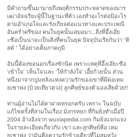
มีคำถามขึ้นมามายถึงพฤติกรรมประหลาดของมาร
เฒ่าอัจฉริยะผู้นี้ในฐานะที่ตัว เองทำอะไรต่อมิอะไร
ตามอำเภอใจและรังเกียจต่อแนวทางและประเพณี
อันคร่ำครึของ คนในยุคนั้นเสมอมา...สิ่งที่อึ้งเอ๊ย
ะซือเป็นน่าจะเป็นสิ่งที่คนในยุค ปัจจุบันเรียกันว่า “ติ
สต์ “ ได้อย่างเต็มภาคภูมิ
อันนี้ต้องขอนอกเรื่องซักนิด เพราะเหตุที่อึ้งเอ๊ยะซือ
‘เข้าใจ’ ‘เห็นใจ’และ ‘ให้กำลังใจ’ เอี้ยก้วยนั้น ส่วน
หนึ่งมาจากปูมหลังแห่งความรักของเขาที่มีต่อเหม
ยเชาฟง (บ้วยเทียวฮวง) ลูกศิษย์ของตัวเองเสียด้วย!!
ท่านผู้อ่านไม่ได้ตาฝาดหรอกครับ เพราะ ในฉบับ
แก้ไขครั้งที่สามในเรื่อง มังกรหยก ที่กิมย้งทำเมื่อปี
2004 อ้างอิงจาก wuxiapedia.com กิมย้งแจกแจง
ในรายละเอียดเกี่ยวกับ เขา และลูกศิษย์คือ เหม
ยเชาฟง ว่ามันคือความรักข้างเดียวที่ไม่สมหวัง