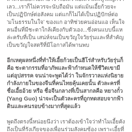
เลว...เราก็ไม่ควรจะนับถือมัน แต่แม้นเอี้ยก้วยจะ
เป็นปฏิปักษ์ต่อสังคม แต่แกก็ไม่ได้เป็นปฏิปักษ์ต่อ
‘มโนธรรมในใจ’ ของแก อาทิช่วยคนอ่อนแอ เห็นใจ
คนอื่นที่มีชะตาใกล้เคียงกับตัวเอง...ซึ่งคนแบบนี้แห
ล่ะครับที่เป็น เสน่ห์จนเป็นขวัญใจวัยรุ่นและที่สำคัญ
เป็นขวัญใจสตรีที่มีโอกาสได้พานพบ
อีกเหตุผลหนึ่งที่ทำให้เอี้ยก้วยเป็นฮีโร่สำหรับวัยรุ่นก็
คือ ชะตากรรมที่อาภัพและฟ้ากำหนดให้ชีวิตเขามี
แต่อุปสรรค จนน่าจะพูดได้ว่า ในจักรวาลแห่งนิยาย
กำลังภายในของจีนที่คนไทยคุ้นเคยนั้น ตัวละครที่
ชื่อเอี้ยอ้วย หรือ ชื่อจีนกลางที่เป็นสากลคือ หยางกั๋ว
(Yang Guo) น่าจะเป็นตัวละครที่ถูกทดสอบจากฟ้า
ดินและคนรอบข้างมากที่สุดแล้ว
พูดถึงตรงนี้หน่อยนึงว่า เราต้องเข้าใจว่าทำไมเอี้ยคัง
ถึงเป็นที่รังเกียจของเพื่อนร่วมสังคมซ้อง เพราะเอี้ยที่