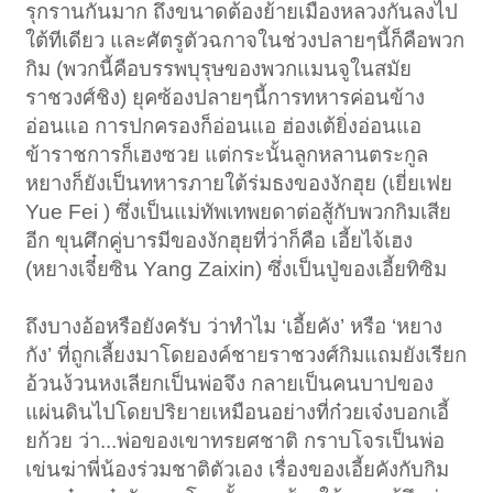
รุกรานกันมาก ถึงขนาดต้องย้ายเมืองหลวงกันลงไป
ใต้ทีเดียว และศัตรูตัวฉกาจในช่วงปลายๆนี้ก็คือพวก
กิม (พวกนี้คือบรรพบุรุษของพวกแมนจูในสมัย
ราชวงศ์ชิง) ยุคซ้องปลายๆนี้การทหารค่อนข้าง
อ่อนแอ การปกครองก็อ่อนแอ ฮ่องเต้ยิ่งอ่อนแอ
ข้าราชการก็เฮงซวย แต่กระนั้นลูกหลานตระกูล
หยางก็ยังเป็นทหารภายใต้ร่มธงของงักฮุย (เยี่ยเฟย
Yue Fei ) ซึ่งเป็นแม่ทัพเทพยดาต่อสู้กับพวกกิมเสีย
อีก ขุนศึกคู่บารมีของงักฮุยที่ว่าก็คือ เอี้ยไจ้เฮง
(หยางเจี๋ยซิน Yang Zaixin) ซึ่งเป็นปู่ของเอี้ยทิซิม
ถึงบางอ้อหรือยังครับ ว่าทำไม ‘เอี้ยคัง’ หรือ ‘หยาง
กัง’ ที่ถูกเลี้ยงมาโดยองค์ชายราชวงศ์กิมแถมยังเรียก
อ้วนง้วนหงเลียกเป็นพ่อจึง กลายเป็นคนบาปของ
แผ่นดินไปโดยปริยายเหมือนอย่างที่ก๋วยเจ๋งบอกเอี้
ยก้วย ว่า...พ่อของเขาทรยศชาติ กราบโจรเป็นพ่อ
เข่นฆ่าพี่น้องร่วมชาติตัวเอง เรื่องของเอี้ยคังกับกิม