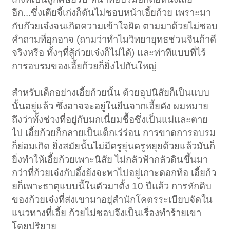
อีก...ซึ่งเตียจี้เก่งก็ดันไม่ชอบหน้าเอี้ยก้วย เพราะมา
กับก๊วยเจ๋งจนเกิดความเข้าใจผิด ตามมาด้วยไม่ชอบ
คำถามที่อุกอาจ (ถามว่าทำไมวิทยายุทธช่วนจินก้าดี
จริงหรือ ทั้งๆที่สู้ก๋วยเจ๋งก็ไม่ได้) และท่าทีแบบที่ไร้
การอบรมของเอี้ยก้วยก็ยิ่งไปกันใหญ่
สำหรับเด็กอย่างเอี้ยก้วยนั้น ด้วยอุปนิสัยก็เป็นแบบ
นั้นอยู่แล้ว ซึ่งอาจจะอยู่ในยีนจากเอี้ยคัง ผมหมาย
ถึงว่าทั้งช่วงที่อยู่กับมกเนี่ยมชื้อซึ่งเป็นแม่และตาย
ไป เอี้ยก้วยก็กลายเป็นเด็กเร่ร่อน การขาดการอบรม
ก็ย่อมเกิด ยิ่งสมัยนั้นไม่มีครูยุ่นครูหยุยด้วยแล้วมันก็
ยิ่งทำให้เอี้ยก้วยเพาะนิสัย ไม่กลัวฟ้ากลัวดินขึ้นมา
กว่าที่ก้วยเจ๋งกับอึ้งย้งจะพาไปอยู่เกาะดอกท้อ เอี้ยก้ว
ยก็เพาะธาตุแบบนี้ในตัวมาตั้ง 10 ปีแล้ว การหักดิบ
ของก้วยเจ๋งที่ส่งเขามาอยู่สำนักโคตรระเบียบจัดใน
แนวทางที่เอี้ย ก้วยไม่ชอบจึงเป็นเรื่องทำร้ายเขา
โดยปริยาย