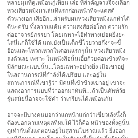
หลายมุมที่ดูเหมือนกู่เทียน เล่อ ที่สำคัญจางจี้จงเลือก
หวงเสี่ยวหมิงมาเล่นทีแรกก่อนหน้าที่จะแคสต์
ตัวนางเอก เสียอีก...สำหรับผมหวงเสี่ยวหมิงแกทำได้
ดีนะครับ ทั้งความแค้น ความสงสัยต่อโลก ความรัก
ต่ออาจารย์ภรรยา โดยเฉพาะไอ้ท่าทางเย่อหยิ่งยะ
โสนี่แกก็ใช้ได้ แถมยังเป็นเด็กขี้โวยวายกึ่งๆจะขี้
อ้อนและโหวกเหวกในตอนแรกๆนั้น หวงเสี่ยวหมิง
ลงตัวเลย เพราะ ในหนังสือนั้นเอี้ยก้วยค่อนข้างที่จะ
มีลักษณะแบบนั้น...โดยเฉพาะอย่างยิ่ง เมื่อเขาอยู่
ในสถานการณ์ที่กำลังได้เปรียบ และอยู่ใน
สถานการณ์ที่เขารู้ว่า มีคนที่เข้าข้างเขาอยู่ เขาจะ
แสดงอาการแบบที่ว่าออกมาทันที…ถ้าเป็นศัพท์วัย
รุ่นสมัยนี้อาจจะใช้คำ ว่าเกรียนได้เหมือนกัน
อาจจะมีบางคนบอกว่าแกหน้าแก่กว่าเซี่ยวเล้งนึ้งก็
ต้องบอกตามเหตุผลที่ผมให้ ไว้ก็คือ หน้าของทั้งคู่นั้น
ดูเท่ากันตั้งแต่ตอนอยู่ในสุสานโบราณแล้ว ยิ่งออก