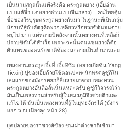
เป็นนามสกุลนั้นแท้จริงคือ ตระกูลหยาง (เอี้ยอ่าน
แบบแต้จิ๋ว แต่หยางอ่านแบบจีนกลาง) ...คนไทยคุ้น
ชื่อของวีรบุรุษตระกูลหยางกันมา ในฐานะที่เป็นกลุ่ม
นักรบที่สู้กับศัตรูคือพวกเหลียวหรือพวกซิตันจนตาย
หมู่ไป มาก แต่หลายปีหลังจากนั้นหยางคนที่เหลือก็
ปราบซิตันได้สำเร็จ เพราะฉะนั้นคนแซ่หยางก็คือ
ตัวแทนของคนรักชาติซ้องจนกลายเป็นตำนานเลย
เพลงทวนตระกูลเอี้ยที่ เอี้ยทิซิม (หยางเถี่ยซิน Yang
Tiexin) ปู่ของเอี้ยก้วยใช้ตอนปะทะนักพรตคูชู่กีใน
เล่มแรกของมังกรหยกก็สืบสายมาจาก เพลงทวน
ตระกูลหยางอันลือลั่นนั่นแหล่ะครับ คูชู่กีวิจารณ์ว่า
มันเป็นเพลงทวนสำหรับสู้ในสมรภูมิจึงช่วยติวและ
แก้ไขให้ มันเป็นเพลงทวนที่สู้ในยุทธจักรได้ (มังกร
หยก ว.ณ เมืองลุง หน้า 28)
ยุคปลายของราชวงศ์ซ้อง ชนเผ่าต่างชาติเข้ามา