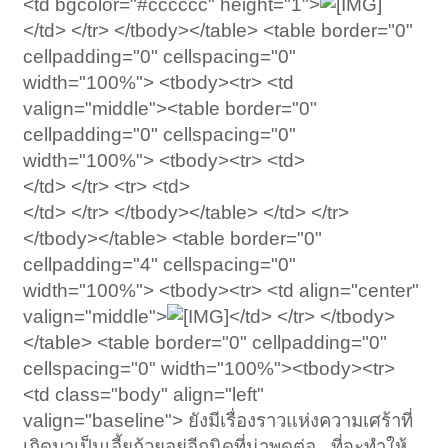
<td bgcolor="#cccccc" height="1">
</td> </tr> </tbody></table> <table border="0"
cellpadding="0" cellspacing="0"
width="100%"> <tbody><tr> <td
valign="middle"><table border="0"
cellpadding="0" cellspacing="0"
width="100%"> <tbody><tr> <td>
</td> </tr> <tr> <td>
</td> </tr> </tbody></table> </td> </tr>
</tbody></table> <table border="0"
cellpadding="4" cellspacing="0"
width="100%"> <tbody><tr> <td align="center"
valign="middle">
</td> </tr> </tbody>
</table> <table border="0" cellpadding="0"
cellspacing="0" width="100%"><tbody><tr>
<td class="body" align="left"
valign="baseline"> ยังมีเรื่องราวแห่งความเศร้าที่
เกิดมาเป็นเอี้ยก้วยอยู่อีกนิดที่น่าพูดต่อ...ที่จะทำให้