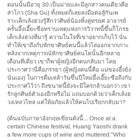
ตอนนั้นมีอายุ 30 เป็นม่ายและมีลูกสาวคนเดียวคือ
ส่าโกว (Sha Gu) ทั้งหมดก็เลยลงมือต่อสู้กันเพ
ราะเค็กเล้งฮวงรู้สึกว่าศิษย์น้องทั้งคู่ทรยศ อาจารย์
ครั้นอึ้งเอี๊ยะซือทราบเหตุแห่งการวิวาทนี้ขึ้นก็โกรธ
เค็กเล้งฮวงที่มารู้ ความในใจที่เขาอยากเก็บไว้ นั่น
ทำให้เขาถึงกับหักขาศิษย์คนนี้แล้วไล่ออกจากเกาะ
หลังจากเหตุการณ์หักขาศิษย์คนโตนั้นอีกหลาย
เดือนทีเดียว เขาก็พาผู้หญิงอีกคนกลับมา โดย
ประกาศว่านี่คือภรรยา (ผู้หญิงคนนี้คือ แม่ของอึ้งย้ง
นั่นเอง) ในการดื่มเหล้าวันขึ้นปีใหม่อึ้งเอี๊ยะซือถึงกับ
ประกาศไว้ว่า ถึงขนาดนี้ยังจะมีใครกล้าบอกว่า เขา
รักลูกศิษย์ตัวเองอีกหรือไม่ แถมบอกด้วยว่าเค็กเล้งฮ
วงเหลวไหล แต่ให้อภัยแล้วให้คนไปเรียกกลับมา?
(ต้นฉบับภาษาอังกฤษเขียนดังนี้... Once at a
certain Chinese festival, Huang Yaoshi drank
a few more cups of wine and muttered:"Who