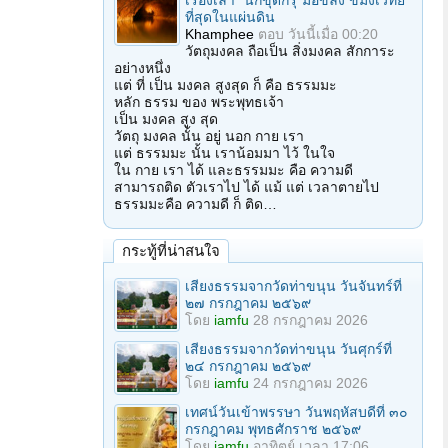
เรื่องเล่า "นักขุดกรุ"มือขลัง ขมังเวทย์
ที่สุดในแผ่นดิน
Khamphee
ตอบ
วันนี้เมื่อ 00:20
วัตถุมงคล ถือเป็น สิ่งมงคล สักการะ
อย่างหนึ่ง
แต่ ที่ เป็น มงคล สูงสุด ก็ คือ ธรรมมะ
หลัก ธรรม ของ พระพุทธเจ้า
เป็น มงคล สูง สุด
วัตถุ มงคล นั้น อยู่ นอก กาย เรา
แต่ ธรรมมะ นั้น เราน้อมมา ไว้ ในใจ
ใน กาย เรา ได้ และธรรมมะ คือ ความดี
สามารถติด ตัวเราไป ได้ แม้ แต่ เวลาตายไป
ธรรมมะคือ ความดี ก็ ติด…
กระทู้ที่น่าสนใจ
เสียงธรรมจากวัดท่าขนุน วันจันทร์ที่
๒๗ กรกฎาคม ๒๕๖๙
โดย
iamfu
28 กรกฎาคม 2026
เสียงธรรมจากวัดท่าขนุน วันศุกร์ที่
๒๔ กรกฎาคม ๒๕๖๙
โดย
iamfu
24 กรกฎาคม 2026
เทศน์วันเข้าพรรษา วันพฤหัสบดีที่ ๓๐
กรกฎาคม พุทธศักราช ๒๕๖๙
โดย
iamfu
อาทิตย์ เวลา 17:06