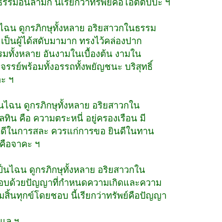
ธรรมอันลามก นี้เรียกว่า
ทรัพย์คือโอตตัปปะ ฯ
นไฉน ดูกรภิกษุทั้งหลาย อริยสาวก
ในธรรม
ะ เป็นผู้ได้สดับมามาก ทรงไว้
คล่องปาก
รรมทั้งหลาย อันงามในเบื้องต้น
งามใน
จรรย์พร้อมทั้งอรรถทั้งพยัญชนะ
บริสุทธิ์
ตะ ฯ
็นไฉน ดูกรภิกษุทั้งหลาย อริย
สาวกใน
ลทิน คือ ความตระหนี่ อยู่
ครองเรือน มี
 ยินดีในการสละ ควรแก่การขอ
ยินดีในทาน
์คือจาคะ ฯ
ป็นไฉน ดูกรภิกษุทั้งหลาย อริย
สาวกใน
ระกอบด้วยปัญญาที่กำหนดความเกิด
และความ
สิ้นทุกข์โดยชอบ นี้เรียกว่า
ทรัพย์คือปัญญา
้แล ฯ