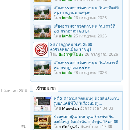
เสียงธรรมจากวัดท่าขนุน วันอาทิตย์ที่
๒๖ กรกฎาคม ๒๕๖๙
โดย
iamfu
26 กรกฎาคม 2026
เสียงธรรมจากวัดท่าขนุน วันเสาร์ที่
๒๕ กรกฎาคม ๒๕๖๙
โดย
iamfu
25 กรกฎาคม 2026
26 กรกฏาคม พ.ศ. 2569
@ศาลหลักเมือง ราชบุรี
โดย
ยะธาพุทโมนะ
26 กรกฎาคม 2026
เสียงธรรมจากวัดท่าขนุน วันอังคารที่
๒๘ กรกฎาคม ๒๕๖๙
โดย
iamfu
28 กรกฎาคม 2026
เข้าชมมาก
21 สิงหาคม 2010
ฟรี 2 คำถาม! ทักแม่นๆ ด้วยสีพลังงาน
(บอกแค่สีที่ใช่ รู้เรื่องหมด)...
โดย
Maewfah
อังคาร เวลา 04:33
ร่วมทอดกฐินสมทบทุนสร้างพระยืน
องค์ใหญ่ วัดเสาหิน จ.ลําพูน 15พย.69
โดย
ศิษย์รุ่นจิ๋ว
จันทร์ เวลา 17:39
#1