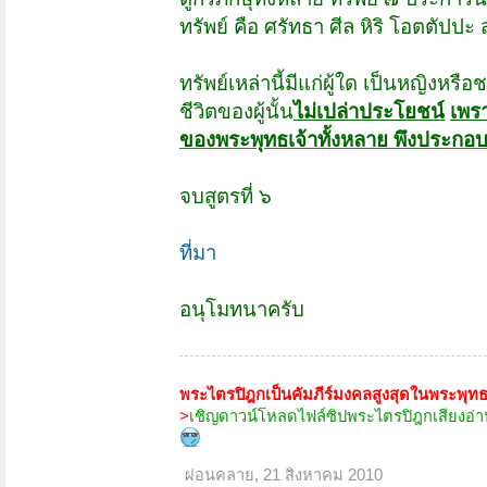
ทรัพย์ คือ ศรัทธา ศีล หิริ โอตตัปปะ
ทรัพย์เหล่านี้มีแก่ผู้ใด เป็นหญิงหรือ
ช
ชีวิตของ
ผู้นั้น
ไม่เปล่าประโยชน์
เพรา
ของพระพุทธเจ้าทั้งหลาย พึงประกอ
จบสูตรที่ ๖
ที่มา
อนุโมทนาครับ
.
พระไตรปิฎกเป็นคัมภีร์มงคลสูงสุดในพระพุทธศา
>
เชิญดาวน์โหลดไฟล์ซิปพระไตรปิฎกเสียงอ่าน
ผ่อนคลาย
,
21 สิงหาคม 2010