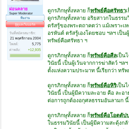
ผ่อนคลาย
ดูกรภิกษุทั้งหลาย ก็
ทรัพย์คือศรัทธา
เ
Super Moderator
ดูกรภิกษุทั้งหลาย อริยสาวกใน
ธรรมวิ
ทีมงาน
ตรัสรู้ของพระตถาคตว่า แม้
เพราะเหต
ผู้ดูแลเว็บบอร์ด
อรหันต์ ตรัสรู้เอง
โดยชอบ ฯลฯ เป็นผู้ต
วันที่สมัครสมาชิก:
21 พฤศจิกายน 2004
ทรัพย์คือศรัทธา ฯ
โพสต์:
5,775
ค่าพลัง:
+12,935
ดูกรภิกษุทั้งหลาย ก็
ทรัพย์คือศีล
เป็นไ
วินัยนี้ เป็นผู้เว้นจากการฆ่าสัตว์ ฯ
ตั้งแห่งความประมาท นี้เรียกว่า ทรัพย
ดูกรภิกษุทั้งหลาย ก็
ทรัพย์คือหิริ
เป็นไ
วินัยนี้ เป็นผู้มีความละอาย คือ ละอ
ต่อการถูกต้องอกุศลธรรมอันลามก นี้เร
ดูกรภิกษุทั้งหลาย ก็
ทรัพย์คือโอตตัป
ในธรรมวินัยนี้ เป็นผู้มีความสะดุ้งกล