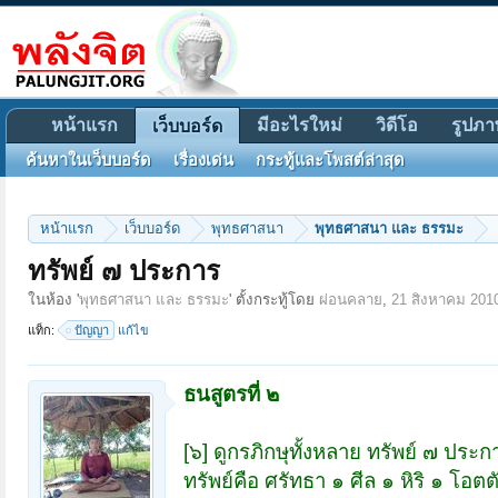
หน้าแรก
มีอะไรใหม่
วิดีโอ
รูปภา
เว็บบอร์ด
ค้นหาในเว็บบอร์ด
เรื่องเด่น
กระทู้และโพสต์ล่าสุด
หน้าแรก
เว็บบอร์ด
พุทธศาสนา
พุทธศาสนา และ ธรรมะ
ทรัพย์ ๗ ประการ
ในห้อง '
พุทธศาสนา และ ธรรมะ
' ตั้งกระทู้โดย
ผ่อนคลาย
,
21 สิงหาคม 201
แท็ก:
ปัญญา
แก้ไข
ธนสูตรที่ ๒
[๖] ดูกรภิกษุทั้งหลาย ทรัพย์ ๗ ประ
ทรัพย์คือ ศรัทธา ๑ ศีล ๑ หิริ ๑ โอ