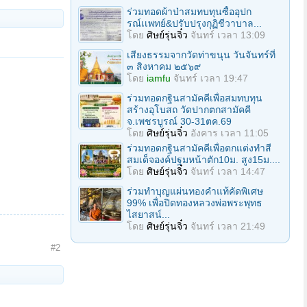
ร่วมทอดผ้าป่าสมทบทุนซื้ออุปก
รณ์เเพทย์&ปรับปรุงกุฏิชีวาบาล...
โดย
ศิษย์รุ่นจิ๋ว
จันทร์ เวลา 13:09
เสียงธรรมจากวัดท่าขนุน วันจันทร์ที่
๓ สิงหาคม ๒๕๖๙
โดย
iamfu
จันทร์ เวลา 19:47
ร่วมทอดกฐินสามัคคีเพื่อสมทบทุน
สร้างอุโบสถ วัดปากตกสามัคคี
จ.เพชรบูรณ์ 30-31ตค.69
โดย
ศิษย์รุ่นจิ๋ว
อังคาร เวลา 11:05
ร่วมทอดกฐินสามัคคีเพื่อตกแต่งทำสี
สมเด็จองค์ปฐมหน้าตัก10ม. สูง15ม....
โดย
ศิษย์รุ่นจิ๋ว
จันทร์ เวลา 14:47
ร่วมทําบุญแผ่นทองคำแท้คัดพิเศษ
99% เพื่อปิดทองหลวงพ่อพระพุทธ
ไสยาสน์...
โดย
ศิษย์รุ่นจิ๋ว
จันทร์ เวลา 21:49
#2