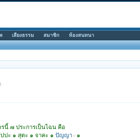
พ
เสียงธรรม
สมาชิก
ห้องสนทนา
0
.
การนี้ ๗ ประการเป็นไฉน คือ
ตตัปปะ ๑ สุตะ ๑ จาคะ ๑
ปัญญา
๑