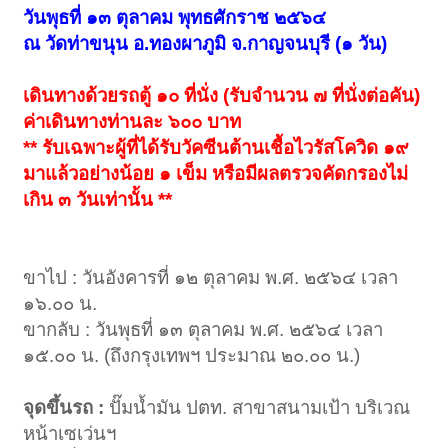
วันพุธที่ ๑๓ ตุลาคม พุทธศักราช ๒๕๖๔
ณ วัดท่าขนุน อ.ทองผาภูมิ จ.กาญจนบุรี (๑ วัน)
เดินทางด้วยรถตู้ ๑๐ ที่นั่ง (รับจำนวน ๗ ที่นั่งต่อคัน)
ค่าเดินทางท่านละ ๖๐๐ บาท
** รับเฉพาะผู้ที่ได้รับวัคซีนต้านเชื้อไวรัสโควิด ๑๙
มาแล้วอย่างน้อย ๑ เข็ม หรือมีผลตรวจคัดกรองไม่
เกิน ๓ วันเท่านั้น **
ขาไป : วันอังคารที่ ๑๒ ตุลาคม พ.ศ. ๒๕๖๔ เวลา
๑๖.๐๐ น.
ขากลับ : วันพุธที่ ๑๓ ตุลาคม พ.ศ. ๒๕๖๔ เวลา
๑๕.๐๐ น. (ถึงกรุงเทพฯ ประมาณ ๒๐.๐๐ น.)
จุดขึ้นรถ :
ปั๊มน้ำมัน ปตท. สาขาสนามเป้า บริเวณ
หน้าเซเว่นฯ