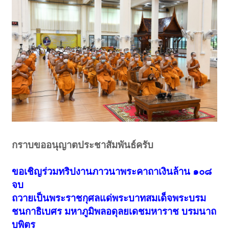
กราบขออนุญาตประชาสัมพันธ์ครับ
ขอเชิญร่วมทริปงานภาวนาพระคาถาเงินล้าน ๑๐๘
จบ
ถวายเป็นพระราชกุศลแด่พระบาทสมเด็จพระบรม
ชนกาธิเบศร มหาภูมิพลอดุลยเดชมหาราช บรมนาถ
บพิตร