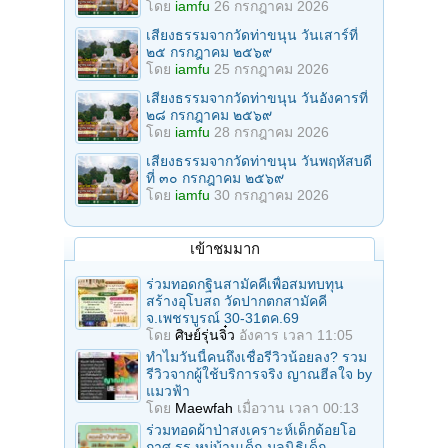
โดย
iamfu
26 กรกฎาคม 2026
เสียงธรรมจากวัดท่าขนุน วันเสาร์ที่
๒๕ กรกฎาคม ๒๕๖๙
โดย
iamfu
25 กรกฎาคม 2026
เสียงธรรมจากวัดท่าขนุน วันอังคารที่
๒๘ กรกฎาคม ๒๕๖๙
โดย
iamfu
28 กรกฎาคม 2026
เสียงธรรมจากวัดท่าขนุน วันพฤหัสบดี
ที่ ๓๐ กรกฎาคม ๒๕๖๙
โดย
iamfu
30 กรกฎาคม 2026
เข้าชมมาก
ร่วมทอดกฐินสามัคคีเพื่อสมทบทุน
สร้างอุโบสถ วัดปากตกสามัคคี
จ.เพชรบูรณ์ 30-31ตค.69
โดย
ศิษย์รุ่นจิ๋ว
อังคาร เวลา 11:05
ทำไมวันนี้คนถึงเชื่อรีวิวน้อยลง? รวม
รีวิวจากผู้ใช้บริการจริง ญาณฮีลใจ by
แมวฟ้า
โดย
Maewfah
เมื่อวาน เวลา 00:13
ร่วมทอดผ้าป่าสงเคราะห์เด็กด้อยโอ
กาศ รร.หมู่บ้านเด็ก-มูลนิธิเด็ก