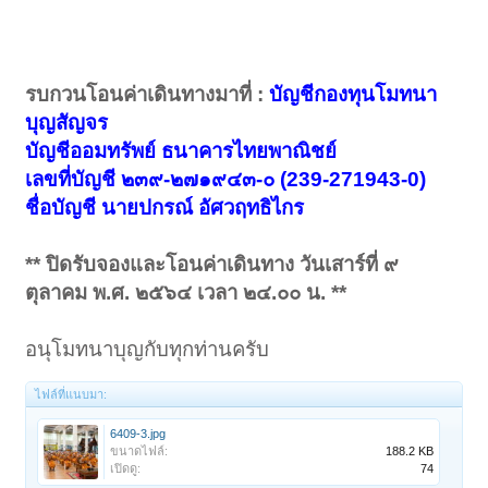
รบกวนโอนค่าเดินทางมาที่ :
บัญชีกองทุนโมทนา
บุญสัญจร
บัญชีออมทรัพย์ ธนาคารไทยพาณิชย์
เลขที่บัญชี ๒๓๙-๒๗๑๙๔๓-๐ (239-271943-0)
ชื่อบัญชี นายปกรณ์ อัศวฤทธิไกร
** ปิดรับจองและโอนค่าเดินทาง วันเสาร์ที่ ๙
ตุลาคม พ.ศ. ๒๕๖๔ เวลา ๒๔.๐๐ น. **
อนุโมทนาบุญกับทุกท่านครับ
ไฟล์ที่แนบมา:
6409-3.jpg
ขนาดไฟล์:
188.2 KB
เปิดดู:
74