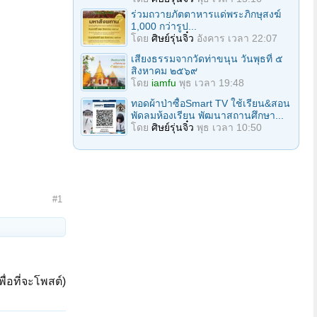
ร่วมถวายภัตตาหารแด่พระภิกษุสงฆ์
1,000 กว่ารูป...
โดย
ศิษย์รุ่นจิ๋ว
อังคาร เวลา 22:07
เสียงธรรมจากวัดท่าขนุน วันพุธที่ ๕
สิงหาคม ๒๕๖๙
โดย
iamfu
พุธ เวลา 19:48
ทอดผ้าป่าซื้อSmart TV ใช้เรียน&สอน
พัดลมห้องเรียน พัฒนาสถานศึกษา...
โดย
ศิษย์รุ่นจิ๋ว
พุธ เวลา 10:50
#1
ื่อที่จะโพสต์)