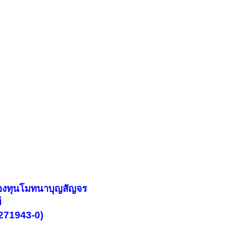
องทุนโมทนาบุญสัญจร
์
-271943-0)