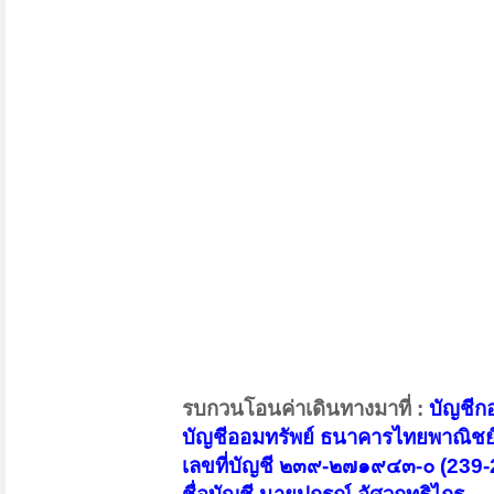
รบกวนโอนค่าเดินทางมาที่ :
บัญชีก
บัญชีออมทรัพย์ ธนาคารไทยพาณิชย
เลขที่บัญชี ๒๓๙-๒๗๑๙๔๓-๐ (239