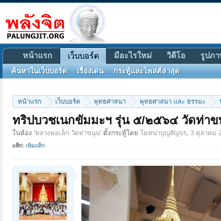
หน้าแรก
มีอะไรใหม่
วิดีโอ
รูปภา
เว็บบอร์ด
ค้นหาในเว็บบอร์ด
เรื่องเด่น
กระทู้และโพสต์ล่าสุด
หน้าแรก
เว็บบอร์ด
พุทธศาสนา
พุทธศาสนา และ ธรรมะ
ทริปบวชเนกขัมมะฯ รุ่น ๕/๒๕๖๔ วัดท่าข
ในห้อง '
หลวงพ่อเล็ก วัดท่าขนุน
' ตั้งกระทู้โดย
โมทนาบุญสัญจร
,
3 ตุลาคม 
แท็ก:
เพิ่มแท็ก