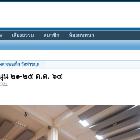
พ
เสียงธรรม
สมาชิก
ห้องสนทนา
หลวงพ่อเล็ก วัดท่าขนุน
นุน ๒๑-๒๕ ต.ค. ๖๔
2021
.