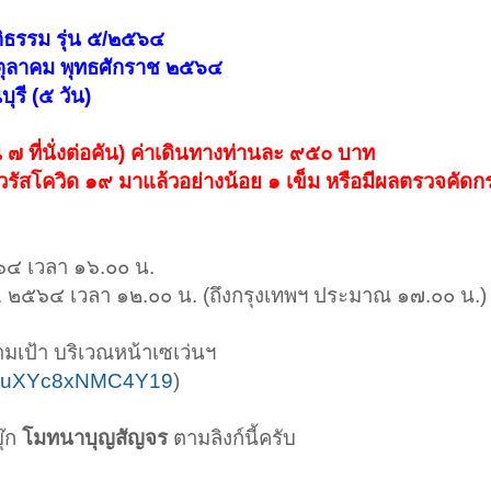
ิธรรม รุ่น ๕/๒๕๖๔
๒๕ ตุลาคม พุทธศักราช ๒๕๖๔
รี (๕ วัน)
วน ๗ ที่นั่งต่อคัน) ค่าเดินทางท่านละ ๙๕๐ บาท
ื้อไวรัสโควิด ๑๙ มาแล้วอย่างน้อย ๑ เข็ม หรือมีผลตรวจคัดก
๕๖๔ เวลา ๑๖.๐๐ น.
.ศ. ๒๕๖๔ เวลา ๑๒.๐๐ น. (ถึงกรุงเทพฯ ประมาณ ๑๗.๐๐ น.)
มเป้า บริเวณหน้าเซเว่นฯ
xFUuXYc8xNMC4Y19
)
ุ๊ก
โมทนาบุญสัญจร
ตามลิงก์นี้ครับ