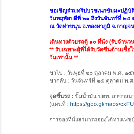
ขอเชิญร่วมทริปบวชเนกขัมมะปฏิบัต
วันพฤหัสบดีที่ ๒๑ ถึงวันจันทร์ที่ 
ณ วัดท่าขนุน อ.ทองผาภูมิ จ.กาญจนบุ
เดินทางด้วยรถตู้ ๑๐ ที่นั่ง (รับจำน
** รับเฉพาะผู้ที่ได้รับวัคซีนต้านเช
วันเท่านั้น **
ขาไป : วันพุธที่ ๒๐ ตุลาคม พ.ศ. ๒
ขากลับ : วันจันทร์ที่ ๒๕ ตุลาคม พ
จุดขึ้นรถ :
ปั๊มน้ำมัน ปตท. สาขาสนา
(แผนที่ :
https://goo.gl/maps/c
การจองที่นั่งสามารถจองได้ทางเฟซบ