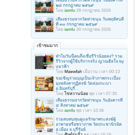
เสียงธรรมจากวัดท่าขนุน วันอังคารที่
๒๘ กรกฎาคม ๒๕๖๙
โดย
iamfu
28 กรกฎาคม 2026
เสียงธรรมจากวัดท่าขนุน วันพฤหัสบดี
ที่ ๓๐ กรกฎาคม ๒๕๖๙
โดย
iamfu
30 กรกฎาคม 2026
เข้าชมมาก
ทำไมวันนี้คนถึงเชื่อรีวิวน้อยลง? รวม
รีวิวจากผู้ใช้บริการจริง ญาณฮีลใจ by
แมวฟ้า
โดย
Maewfah
เมื่อวาน เวลา 00:13
ขอเชิญร่วมบุญเป็นเจ้าภาพกระเบื้อง
มุงหลังคากุฏิสงฆ์ วัดล่องกะเบา
อ.อินทร์บุรี...
โดย
ไข่หวานน้อย
พุธ เวลา 07:30
เสียงธรรมจากวัดท่าขนุน วันอังคารที่
๔ สิงหาคม ๒๕๖๙
โดย
iamfu
พุธ เวลา 10:36
ร่วมสมทบทุนดูแลรักษาพระสงฆ์ผู้
อาพาธหรือชราภาพ วัดประชานิรมิต
อ.เมือง จ.บุรีรัมย์
โดย
ศิษย์รุ่นจิ๋ว
พุธ เวลา 15:16