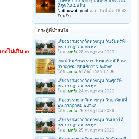
เรื่องเล่า "นักขุดกรุ"มือขลัง ขมังเวทย์
ที่สุดในแผ่นดิน
Natthawut_pool
ตอบ
วันนี้เมื่อ 16:43
รับครับ…
กระทู้ที่น่าสนใจ
เสียงธรรมจากวัดท่าขนุน วันจันทร์ที่
๒๗ กรกฎาคม ๒๕๖๙
รองไม่เกิน ๓
โดย
iamfu
28 กรกฎาคม 2026
เทศน์วันเข้าพรรษา วันพฤหัสบดีที่ ๓๐
กรกฎาคม พุทธศักราช ๒๕๖๙
โดย
iamfu
อาทิตย์ เวลา 17:06
เสียงธรรมจากวัดท่าขนุน วันศุกร์ที่
๒๔ กรกฎาคม ๒๕๖๙
โดย
iamfu
24 กรกฎาคม 2026
เสียงธรรมจากวัดท่าขนุน วันอาทิตย์ที่
๒๖ กรกฎาคม ๒๕๖๙
โดย
iamfu
26 กรกฎาคม 2026
เสียงธรรมจากวัดท่าขนุน วันเสาร์ที่
๒๕ กรกฎาคม ๒๕๖๙
โดย
iamfu
25 กรกฎาคม 2026