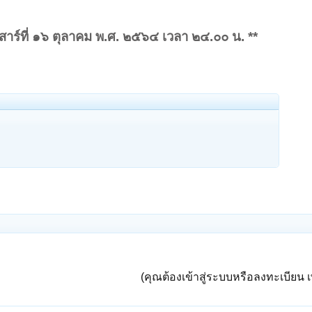
สาร์ที่ ๑๖ ตุลาคม พ.ศ. ๒๕๖๔ เวลา ๒๔.๐๐ น. **
(คุณต้องเข้าสู่ระบบหรือลงทะเบียน เพ