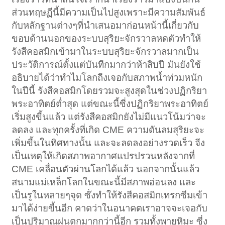
ส่วนทฤษฏีนี้มีความเป็นไปสูงเพราะมีความสัมพันธ์
กับหลักฐานต่างๆที่นำเสนอมาก่อนหน้านี้เกี่ยวกับ
ขอบด้านนอกของระบบสุริยะจักรวาลหดตัวทำให้
รังสีคอสมิกเข้ามาในระบบสุริยะจักรวาลมากเป็น
ประวัติการณ์ตั้งแต่บันทีกมากว่าห้าสิบปี มันยังใช้
อธิบายได้ว่าทำไมโลกถีงเจอกับสภาพน้ำท่วมหนัก
ในปีนี้ รังสีคอสมิกโดยรวมจะสูงสุดในช่วงปฏิกริยา
พระอาทิตย์ต่ำสุด แต่ขณะนี้ซี่งปฏิกริยาพระอาทิตย์
เริ่มสูงขี้นแล้ว แต่รังสีคอสมิกยังไม่มีแนวโน้มว่าจะ
ลดลง และทุกครั้งที่เกิด CME ความดันลมสุริยะจะ
เพิ่มขี้นในทิศทางนั้น และจะลดลงอย่างรวดเร็ว จีง
เป็นเหตุให้เกิดสภาพอากาศแปรปรวนหลังจากที่
CME เคลื่อนตัวผ่านโลกได้แล้ว นอกจากนั้นแล้ว
สนามแม่เหล็กโลกในขณะนี้มีสภาพอ่อนลง และ
เป็นรูในหลายๆจุด ซ๊่งทำให้รังสีคอสมิกเทรกซีมเข้า
มาได้ง่ายขี้นอีก คาดว่าในอนาคตเราอาจจะเจอกับ
เป็นปริมาณฝนตกมากกว่านี้อีก รวมทั้งพายุหิมะ ซี่ง