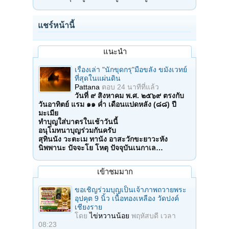
แชร์หน้านี้
แนะนำ
เรื่องเล่า "นักขุดกรุ"มือขลัง ขมังเวทย์
ที่สุดในแผ่นดิน
Pattana
ตอบ
24 นาทีที่แล้ว
วันที่ ๙ สิงหาคม พ.ศ. ๒๕๖๙ ตรงกับ
วันอาทิตย์ แรม ๑๑ ค่ำ เดือนแปดหลัง (๘๘) ปี
มะเมีย
ทำบุญใส่บาตรในเช้าวันนี้
อนุโมทนาบุญร่วมกันครับ
สุทินนัง วะตะเม ทานัง อาสะวักขะยาวะหัง
นิพพานะ ปัจจะโย โหตุ ปัจจุบันเนกาเล…
เข้าชมมาก
ขอเชิญร่วมบุญเป็นเจ้าภาพถวายพระ
อุปคุต 9 นิ้ว เนื้อทองเหลือง วัดปงค์
เชียงราย
โดย
ไข่หวานน้อย
พฤหัสบดี เวลา
08:23