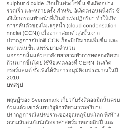
sulphur dioxide เกิดเป็นห่วงโซ่ขี้น ซี่งเกิดอย่าง
รวดเร็ว และหลายครั้ง สำหรับ อิเล็คตรอนหนี่งตัว ซี่
งอิเล็กตรอนทำหน้าที่เป็นตัวเร่งปฏิกริยา ทำให้เกิด
การกลั่นตัวของโมเลกุลน้ำ (cloud condensation
nnclei (CCN)) เมื่ออากาศยกตัวสูงขี้นจาก
ปรากฏการณ์ปกติ CCN ก็จะมีปริมาณเพิ่มขี้น และ
หนาแน่นขี้น แพร่ขยายจำนวน
นอกจากนั้นแล้วเขายังพยายามทำการทดลองที่ครบ
ถ้วนมากขี้นโดยใช้ห้องทดลองที่ CERN ในสวิต
เซอร์แลนด์ ซ๊่งเพิ่งได้รับการอนุมัติงบประมาณในปี
2010
บทสรุป
ทฤษฏีของ Svensmark เกี่ยวกับรังสีคอสมิกนั้นครบ
ถ้วนแล้ว เขาค้นพบวัฐจักรที่สามารถอธิบาย
ปรากฏการณ์แปรปรวนของอุณหภูมิบนโลก ที่สร้าง
ความสับสนกับนักวิทยาศาสตร์มาหลายสิบปี และ