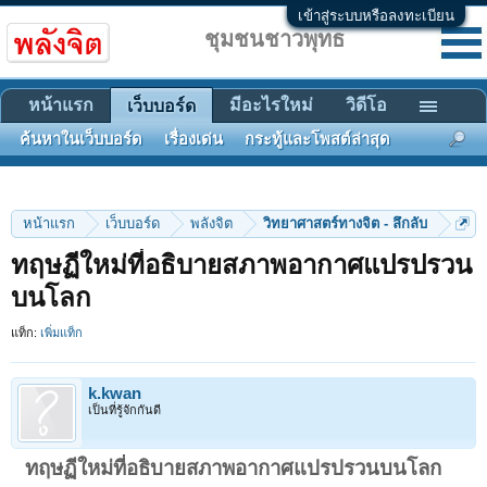
เข้าสู่ระบบหรือลงทะเบียน
ชุมชนชาวพุทธ
หน้าแรก
มีอะไรใหม่
วิดีโอ
เว็บบอร์ด
ค้นหาในเว็บบอร์ด
เรื่องเด่น
กระทู้และโพสต์ล่าสุด
หน้าแรก
เว็บบอร์ด
พลังจิต
วิทยาศาสตร์ทางจิต - ลึกลับ
ทฤษฏีใหม่ที่อธิบายสภาพอากาศแปรปรวน
บนโลก
แท็ก:
เพิ่มแท็ก
k.kwan
เป็นที่รู้จักกันดี
ทฤษฏีใหม่ที่อธิบายสภาพอากาศแปรปรวนบนโลก