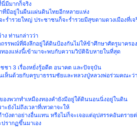
นี่มีมากก็จริง
คำที่มีอยู่ในผืนแผ่นดินไทยอีกหลายแห่ง
่ำรวยใหญ่ ประชาชนก็จะร่ำรวยมีสุขตามดวงเมืองที่เจริ
้าง ท่านกล่าวว่า
รพณ์ที่ฝังลึกอยู่ใต้ดินป้องกันไม่ให้ข้าศึกษาศัตรูมาครอง
ขุมทองแห่งนี้เข้ามาจะพบกับความวิบัติฉิบหายในที่สุด
ชา 3 เรื่องหยั่งรู้อดีต อนาคต และปัจจุบัน
เห็นด้วยกับครูบาธรรมชัยและหลวงปู่หลวงพ่อร่วมคณะว่
งพวกทำเหมืองทองคำยังมีอยู่ใต้ดินนอนนิ่งอยู่ในดิน
ราะยังไม่ถึงเวลาที่เทวดาจะให้
กำบังตาอย่างอื่นแทน หรือไม่ก็จะเจอแต่อุปสรรคอันตรายต่
จะปรากฏขึ้นมาเอง