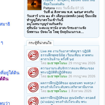
เรื่องเล่า "นักขุดกรุ"มือขลัง ขมังเวทย์
ที่สุดในแผ่นดิน
Pattana
ตอบ
วันนี้เมื่อ 07:15
วันที่ ๘ สิงหาคม พ.ศ. ๒๕๖๙ ตรงกับ
วันเสาร์ แรม ๑๐ ค่ำ เดือนแปดหลัง (๘๘) ปีมะเมีย
ทำบุญใส่บาตรในเช้าวันนี้
งสมาธิ
อนุโมทนาบุญร่วมกันครับ
สุทินนัง วะตะเม ทานัง อาสะวักขะยาวะหัง
นิพพานะ ปัจจะโย โหตุ ปัจจุบันเนกาเล…
 ๆ
กระทู้ที่น่าสนใจ
Live สด งานวันอาสาฬหบูชา ปฏิบัติ
ธรรมฝึกพุทธนิมิต เวียนเทียน สวดพระ
คาถาเงินล้าน ครั้งที่ ๖๔
โดย
ยะธาพุทโมนะ
29 กรกฎาคม 2026
ความงามระดับจักรวาลและทัศนะของ
พระปฏิบัติดีปฏิบัติชอบ
่อยู่ใต้ดิน
โดย
ยะธาพุทโมนะ
26 กรกฎาคม 2026
ต้ดิน
ผลการฝึกปฎิบัติของ คุณธนพร หงสกุล /
ทรงกำลังใจระดับพระสกิทาคามีมรรค
โดย
ยะธาพุทโมนะ
1 สิงหาคม 2026
ผลการฝึกปฎิบัติของ คุณนัทลียา ดรอดส์
(ม่วงอ่อน) ทรงกำลังใจระดับ พระ
็พบว่า