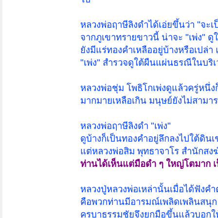
หลวงพ่อฤาษีลิงดำได้เอ่ยขึ้นว่า "จะ
จากภูเขาทรายขาวนี้ น่าจะ "เพ่ง" ดูใ
ยังมีแร่ทองคำเหลืออยู่บ้างหรือเปล่
"เพ่ง" สำรวจดูใต้ผืนแผ่นธรณีในบริเ
หลวงพ่อชุ่ม โพธิโกเพ่งดูแล้วครู่หน
มากมายเหลือเกิน มนุษย์ยังไม่สามาร
หลวงพ่อฤาษีลิงดำ "เพ่ง"
ดูบ้างก็เป็นทองคำอยู่ลึกลงไปใต้ดินเ
แต่หลวงพ่อสิม พุทธาจาโร สำนักสงฆ์ถ
ท่านได้เห็นแต่มือดำ ๆ ใหญ่โตมาก เป็
หลวงปู่หลวงพ่อเหล่านั้นเมื่อได้ฟัง
คือพวกท่านมีอารมณ์เพลิดเพลินสนุก
ครูบาธรรมชัยจึงยกมือขึ้นแล้วบอกให้ห