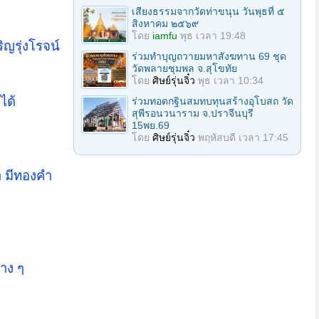
เสียงธรรมจากวัดท่าขนุน วันพุธที่ ๕
สิงหาคม ๒๕๖๙
โดย
iamfu
พุธ เวลา 19:48
ญรุ่งโรจน์
ร่วมทําบุญถวายมหาสังฆทาน 69 ชุด
วัดพลายชุมพล จ.สุโขทัย
โดย
ศิษย์รุ่นจิ๋ว
พุธ เวลา 10:34
ได้
ร่วมทอดกฐินสมทบทุนสร้างอุโบสถ วัด
สุพีรอนวนาราม จ.ปราจีนบุรี
15พย.69
โดย
ศิษย์รุ่นจิ๋ว
พฤหัสบดี เวลา 17:45
า มีทองคำ
าง ๆ