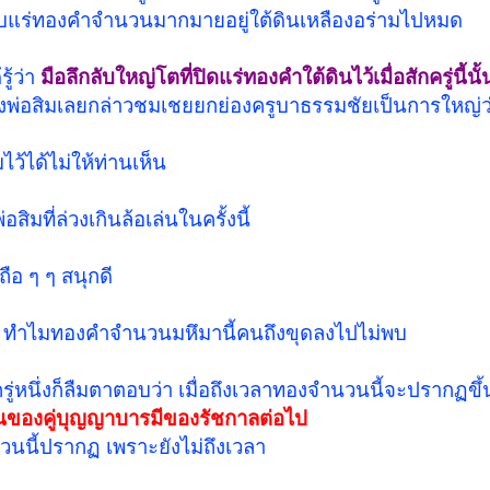
้พบแร่ทองคำจำนวนมากมายอยู่ใต้ดินเหลืองอร่ามไปหมด
ู้ว่า
มือลึกลับใหญ่โตที่ปิดแร่ทองคำใต้ดินไว้เมื่อสักครู่นี้นั้
พ่อสิมเลยกล่าวชมเชยยกย่องครูบาธรรมชัยเป็นการใหญ่ว่
ว้ได้ไม่ให้ท่านเห็น
ที่ล่วงเกินล้อเล่นในครั้งนี้
ือ ๆ ๆ สนุกดี
า ทำไมทองคำจำนวนมหึมานี้คนถึงขุดลงไปไม่พบ
ครู่หนึ่งก็ลืมตาตอบว่า เมื่อถึงเวลาทองจำนวนนี้จะปรากฏขึ
็นของคู่บุญญาบารมีของรัชกาลต่อไป
นนี้ปรากฏ เพราะยังไม่ถึงเวลา