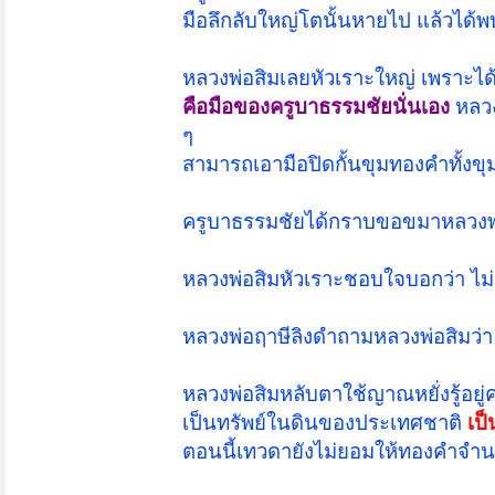
มือลึกลับใหญ่โตนั้นหายไป แล้วได
หลวงพ่อสิมเลยหัวเราะใหญ่ เพราะได้ร
คือมือของครูบาธรรมชัยนั่นเอง
หลวง
ๆ
สามารถเอามือปิดกั้นขุมทองคำทั้งขุมไ
ครูบาธรรมชัยได้กราบขอขมาหลวงพ่อสิม
หลวงพ่อสิมหัวเราะชอบใจบอกว่า ไม่ถ
หลวงพ่อฤาษีลิงดำถามหลวงพ่อสิมว่
หลวงพ่อสิมหลับตาใช้ญาณหยั่งรู้อยู่
เป็นทรัพย์ในดินของประเทศชาติ
เป
ตอนนี้เทวดายังไม่ยอมให้ทองคำจำนว