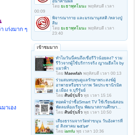
อนาคามีผล
โดย
ยะธาพุทโมนะ
พฤหัสบดี เวลา
00:09
พิจารณากาย และมรณานุสสติ /หลวงปู่
น
สิม
โดย
ยะธาพุทโมนะ
พฤหัสบดี เวลา
า เก่งมาก ๆ
23:40
เข้าชมมาก
ทำไมวันนี้คนถึงเชื่อรีวิวน้อยลง? รวม
รีวิวจากผู้ใช้บริการจริง ญาณฮีลใจ by
แมวฟ้า
โดย
Maewfah
พฤหัสบดี เวลา 00:13
ร่วมสมทบทุนดูแลรักษาพระสงฆ์ผู้
อาพาธหรือชราภาพ วัดประชานิรมิต
อ.เมือง จ.บุรีรัมย์
โดย
ศิษย์รุ่นจิ๋ว
พุธ เวลา 15:16
ทอดผ้าป่าซื้อSmart TV ใช้เรียน&สอน
้นมาเอง
พัดลมห้องเรียน พัฒนาสถานศึกษา...
โดย
ศิษย์รุ่นจิ๋ว
พุธ เวลา 10:50
เสียงธรรมจากวัดท่าขนุน วันอังคารที่
๔ สิงหาคม ๒๕๖๙
โดย
iamfu
พุธ เวลา 10:36