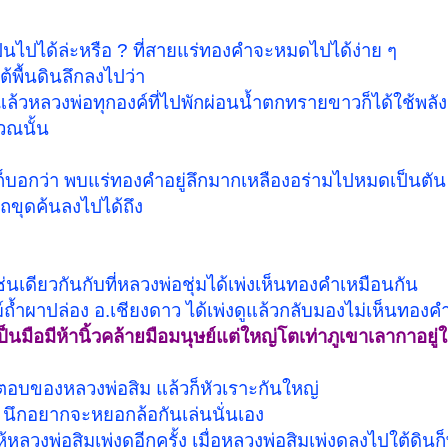
เป็นไปได้ล่ะหรือ ? ที่สายแร่ทองคำจะหมดไปได้ง่าย ๆ
ต้พื้นดินลึกลงไปว่า
า แล้วหลวงพ่อทุกองค์ที่ไปพักผ่อนน้ำตกทรายขาวก็ได้ใช้พลั
วณนั้น
ึ่งก็บอกว่า พบแร่ทองคำอยู่ลึกมากเหลืองอร่ามไปหมดเป็นตัน
ถขุดค้นลงไปได้ถึง
ช่นเดียวกันกับที่หลวงพ่อชุ่มได้เพ่งเห็นทองคำเหมือนกัน
้ำผาปล่อง อ.เชียงดาว ได้เพ่งดูแล้วกลับมองไม่เห็นทองคำที
นมือมีห้านิ้วคล้ายมือมนุษย์แต่ใหญ่โตเท่าภูเขาเลากาอยู่ใ
คำตอบของหลวงพ่อสิม แล้วก็หัวเราะกันใหญ่
 นึกอยากจะหยอกล้อกันเล่นนั่นเอง
ลวงพ่อสิมเพ่งดูอีกครั้ง เมื่อหลวงพ่อสิมเพ่งดูลงไปใต้ดินก