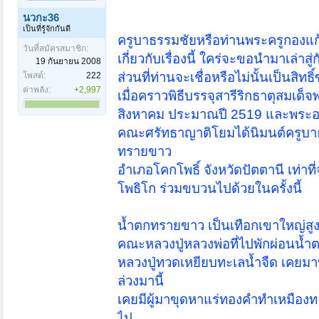
นวกะ36
เป็นที่รู้จักกันดี
ครูบาธรรมชัยหรือท่านพระครูกองแก้
วันที่สมัครสมาชิก:
เกี่ยวกับเรื่องนี้ ใคร่จะขอนำมาเล่า
19 กันยายน 2008
ส่วนที่ท่านจะเชื่อหรือไม่นั้นเป็นสิทธิ์
โพสต์:
222
ค่าพลัง:
+2,997
เมื่อคราวพิธีบรรจุสารีริกธาตุสมเด็
สิงหาคม ประมาณปี 2519 และพระอาจาร
คณะศรัทธาญาติโยมได้นิมนต์ครูบาธร
ทรายขาว
อำเภอโคกโพธิ์ จังหวัดปัตตานี เท่าที
โพธิโก ร่วมขบวนไปด้วยในครั้งนี้
น้ำตกทรายขาว เป็นเทือกเขาใหญ่สูง
คณะหลวงปู่หลวงพ่อที่ไปพักผ่อนน้ำ
หลวงปู่ทวดเหยียบทะเลน้ำจืด เคยม
ล่วงมานี้
เคยมีผู้มาขุดหาแร่ทองคำทำเหมืองท
ไป