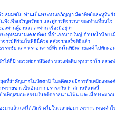
ว ธมมชโย ท่านเป็นพระทรงอภิญญา มีตาทิพย์และหูทิพย์จร
สู่กันฟังเพื่อเจริญศรัทธา และสู่การพิจารณาของท่านที่สนใจ
ของท่านผู้อ่านแต่ละท่าน เรื่องมีอยู่ว่า
จพระพุทธมหามงคลบพิตร ที่อำเภอหาดใหญ่ ตำบลน้ำน้อย เมื่
ย์ที่ร่วมในพิธีนี้ด้วย หลังจากเสร็จพิธีแล้ว
รมชัย และ พระอาจารย์ที่ร่วมในพิธีหลายองค์ ไปพักผ่อน
่จำได้ก็มี หลวงพ่อฤาษีลิงดำ หลวงพ่อสิม พุทธาจาโร หลวงพ่
สุดที่สำคัญมากในปัตตานี ในอดีตเคยมีการทำเหมืองทองคำท
ตกทรายขาวเป็นอันมาก ปรารภกันว่า สถานที่แห่งนี้
าบำเพ็ญสมณะธรรมในอดีตกาลนานโพ้น และเมื่อประมาณ 60
องมาแล้ว แต่ได้เลิกร้างไปในเวลาต่อมา เพราะว่าทองคำใ