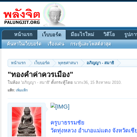
หน้าแรก
มีอะไรใหม่
วิดีโอ
รูปภา
เว็บบอร์ด
ค้นหาในเว็บบอร์ด
เรื่องเด่น
กระทู้และโพสต์ล่าสุด
หน้าแรก
เว็บบอร์ด
พุทธศาสนา
อภิญญา - สมาธิ
"ทองคำค่าควรเมือง"
ในห้อง '
อภิญญา - สมาธิ
' ตั้งกระทู้โดย
นวกะ36
,
15 สิงหาคม 2010
.
แท็ก:
เพิ่มแท็ก
ครูบาธรรมชัย
วัดทุ่งหลวง อำเภอแม่แตง จังหวัดเชี