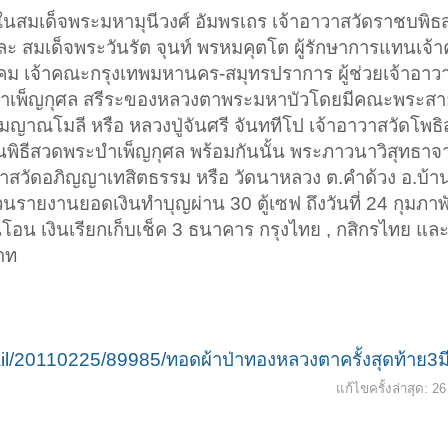
ลาในสมเด็จพระมหามุนีวงศ์ อัมพรเถร เจ้าอาวาสวัดราชบพิ
สมเด็จพระวันรัต จุนท์ พรหมคุตโต ผู้รักษาการแทนเจ้
เจ้าคณะกรุงเทพมหานคร-สมุทรปราการ ผู้ช่วยเจ้าอาวา
วดบำเพ็ญกุศล สรีระของหลวงตาพระมหาบัวโดยมีคณะพระสา
ุดมญาณโมลี หรือ หลวงปู่จันศรี จันททีโป เจ้าอาวาสวัดโพธิ
นพิธีสวดพระบำเพ็ญกุศล พร้อมกันนั้น พระภาวนาวิสุทธาจา
าสวัดอภิญญาเทสิตธรรม หรือ วัดนาหลวง ต.คำด้วง อ.บ้าน
รายงานยอดเงินทำบุญผ่าน 30 ตู้เซฟ ถึงวันที่ 24 กุมภาพั
ินโอน เงินเรียกเก็บเช็ค 3 ธนาคาร กรุงไทย , กสิกรไทย แล
าท
il/20110225/89985/ทอดผ้าป่าทองหลวงตาครั้งสุดท้าย3มี
แก้ไขครั้งล่าสุด:
26