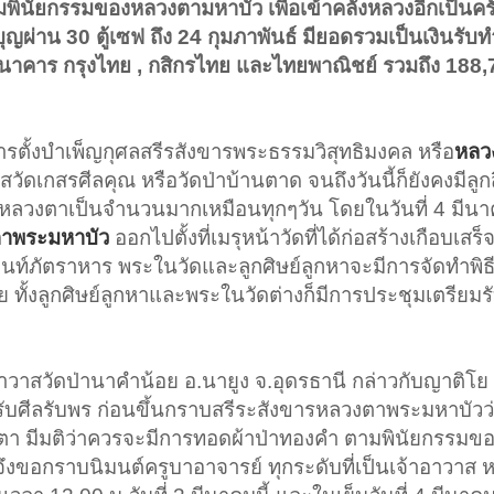
ินัยกรรมของหลวงตามหาบัว เพื่อเข้าคลังหลวงอีกเป็นครั้
ผ่าน 30 ตู้เซฟ ถึง 24 กุมภาพันธ์ มียอดรวมเป็นเงินรับทำ
3 ธนาคาร กรุงไทย , กสิกรไทย และไทยพาณิชย์ รวมถึง 188
การตั้งบำเพ็ญกุศลสรีรสังขารพระธรรมวิสุทธิมงคล หรือ
หลว
ดเกสรศีลคุณ หรือวัดป่าบ้านตาด จนถึงวันนี้ก็ยังคงมีลูกสิ
วงตาเป็นจำนวนมากเหมือนทุกๆวัน โดยในวันที่ 4 มีนาคม
าพระมหาบัว
ออกไปตั้งที่เมรุหน้าวัดที่ได้ก่อสร้างเกือบเสร็
งฉันท์ภัตราหาร พระในวัดและลูกศิษย์ลูกหาจะมีการจัดทำพิ
ทั้งลูกศิษย์ลูกหาและพระในวัดต่างก็มีการประชุมเตรียมรั
าวาสวัดป่านาคำน้อย อ.นายูง จ.อุดรธานี กล่าวกับญาติโย ท
ับศีลรับพร ก่อนขึ้นกราบสรีระสังขารหลวงตาพระมหาบัว
ตา มีมติว่าควรจะมีการทอดผ้าป่าทองคำ ตามพินัยกรรมข
ย จึงขอกราบนิมนต์ครูบาอาจารย์ ทุกระดับที่เป็นเจ้าอาวาส หร