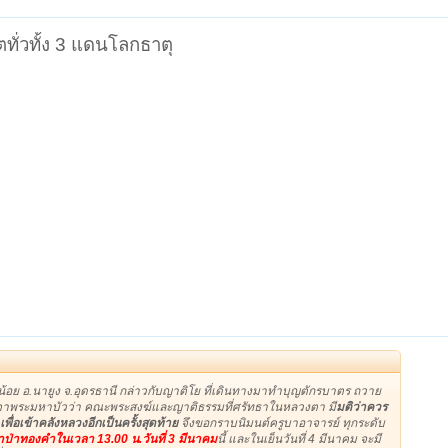
ตทั่วทั้ง 3 แดนโลกธาตุ
น้อย อ.นายูง จ.อุดรธานี กล่าวกับญาติโย ที่เดินทางมาทำบุญตักรบาตร ถวาย
วงตาพระมหาบัวว่า คณะพระสงฆ์และญาติธรรมที่ศรัทธาในหลวงตา มี
มติว่าควร
อเข้าคลังหลวงอีกเป็นครั้งสุดท้าย
จึงขอกราบนิมนต์ครูบาอาจารย์ ทุกระดับ
าป่าทองคำในเวลา 13.00 น.วันที่ 3 มีนาคม
นี้ และในเย็นวันที่ 4 มีนาคม จะมี