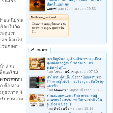
จะมีพิธี
เรื่องเล่า "นักขุดกรุ"มือขลัง ขมังเวทย์
ที่สุดในแผ่นดิน
wanwi
ตอบ
เมื่อวาน เวลา 20:53
Natthawut_pool said:
↑
่ายเสนีย์รณ
โอนเงินร่วมบุญให้แล้วครับ
บร้อยในวัด
ขอขอบพระคุณ คุณอาวัน
วิ…
ระตูแรก
ุลอย ล้อมไป
แขวนกลด”
เข้าชมมาก
ขอเชิญร่วมบุญเป็นเจ้าภาพกระเบื้อง
มุงหลังคากุฏิสงฆ์ วัดล่องกะเบา
น้าส่วน
อ.อินทร์บุรี...
โดย
ไข่หวานน้อย
พุธ เวลา 07:30
ื่อเตรียม
ทำไมวันนี้คนถึงเชื่อรีวิวน้อยลง? รวม
ตาพระมหา
รีวิวจากผู้ใช้บริการจริง ญาณฮีลใจ by
ัก คือ ทาง
แมวฟ้า
โดย
Maewfah
พฤหัสบดี เวลา 00:13
จภูธรภาค 4
ร่วมสมทบทุนดูแลรักษาพระสงฆ์ผู้
ะรักษาความ
อาพาธหรือชราภาพ วัดประชานิรมิต
อ.เมือง จ.บุรีรัมย์
โดย
ศิษย์รุ่นจิ๋ว
พุธ เวลา 15:16