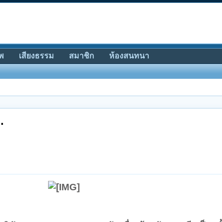
พ
เสียงธรรม
สมาชิก
ห้องสนทนา
.