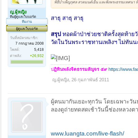
พิธีบำเพ็ญกุศล สวดมนต์เย็น และฟังพระธรรมเทศนา ท
ญ.ผู้หญิง
สาธุ สาธุ สาธุ
ทีมผูัดูแลเว็บบอร์ด
ทีมงาน
ผู้ดูแลเว็บบอร์ด
สรุป
ทอดผ้าป่าช่วยชาติครั้งสุดท้ายว
วันที่สมัครสมาชิก:
วัดในวันพระราชทานเพลิงฯ ไม่ทันน
7 กรกฎาคม 2008
โพสต์:
5,418
ค่าพลัง:
+26,932
ป
ฎิทินพลังจิตธรรมสัญจร ๕๙
https://www.f
ญ.ผู้หญิง
,
26 กุมภาพันธ์ 2011
ผู้คนมากันเยอะทุกวัน โดยเฉพาะวั
ลองดูถ่ายทดสดเช้าวันนี้ช่องหลวงต
www.luangta.com/live-flash/