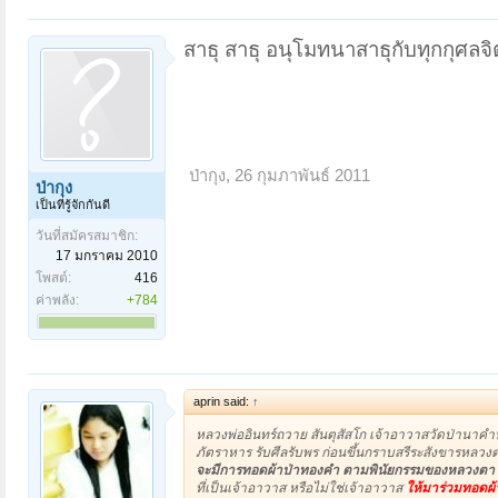
สาธุ สาธุ อนุโมทนาสาธุกับทุกกุศลจิ
ป่ากุง
,
26 กุมภาพันธ์ 2011
ป่ากุง
เป็นที่รู้จักกันดี
วันที่สมัครสมาชิก:
17 มกราคม 2010
โพสต์:
416
ค่าพลัง:
+784
aprin said:
↑
หลวงพ่ออินทร์ถวาย สันตุสัสโก เจ้าอาวาสวัดป่านาคำ
ภัตราหาร รับศีลรับพร ก่อนขึ้นกราบสรีระสังขารหล
จะมีการทอดผ้าป่าทองคำ ตามพินัยกรรมของหลวงตา เพื่
ที่เป็นเจ้าอาวาส หรือไม่ใช่เจ้าอาวาส
ให้มาร่วมทอดผ้