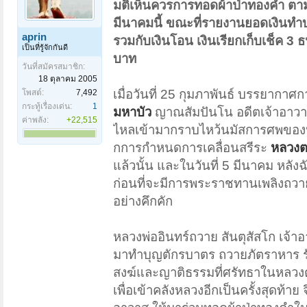
มติเห็นควรการทอดผ้าป่าทองคำ ตามพ
มีนาคมนี้ ขณะที่รายงานยอดเงินทำบุญ
aprin
รวมกับเงินโอน เงินเรียกเก็บเช็ค 
เป็นที่รู้จักกันดี
บาท
วันที่สมัครสมาชิก:
18 ตุลาคม 2005
เมื่อวันที่ 25 กุมภาพันธ์ บรรยากาศ
โพสต์:
7,492
กระทู้เรื่องเด่น:
1
มหาบัว
ญาณสัมปันโน อดีตเจ้าอาวาสวั
ค่าพลัง:
+22,515
ไหลเข้ามากราบไหว้นมัสการศพของหล
กการกำหนดการเคลื่อนสรีระ
หลวงต
แล้วนั้น และในวันที่ 5 มีนาคม หลั
ก่อนที่จะมีการพระราชทานเพลิงถวาย 
อย่างคึกคัก
หลวงพ่ออินทร์ถวาย สันตุสัสโก เจ้าอ
มาทำบุญตักรบาตร ถวายภัตราหาร ร
สงฆ์และญาติธรรมที่ศรัทธาในหลวง
เพื่อเข้าคลังหลวงอีกเป็นครั้งสุดท้า