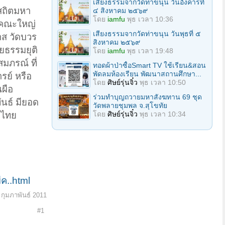
เสียงธรรมจากวัดท่าขนุน วันอังคารที่
ธสถิตมหา
๔ สิงหาคม ๒๕๖๙
โดย
iamfu
พุธ เวลา 10:36
าคณะใหญ่
เสียงธรรมจากวัดท่าขนุน วันพุธที่ ๕
ส วัดบวร
สิงหาคม ๒๕๖๙
ยธรรมยุติ
โดย
iamfu
พุธ เวลา 19:48
สมภรณ์ ที่
ทอดผ้าป่าซื้อSmart TV ใช้เรียน&สอน
พัดลมห้องเรียน พัฒนาสถานศึกษา...
รย์ หรือ
โดย
ศิษย์รุ่นจิ๋ว
พุธ เวลา 10:50
ผือ
ร่วมทําบุญถวายมหาสังฆทาน 69 ชุด
นธ์ มียอด
วัดพลายชุมพล จ.สุโขทัย
โดย
ศิษย์รุ่นจิ๋ว
พุธ เวลา 10:34
ะไทย
ค..html
 กุมภาพันธ์ 2011
#1