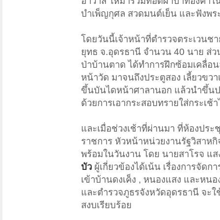
อาวาส ให้มาร่วมทอดผ้าป่าทองคำในเวล
บำเพ็ญกุศล สวดมนต์เย็น และฟังพร
โดยวันนี้เจ้าหน้าที่ตำรวจตระเวน
ยุทธ จ.อุดรธานี จำนวน 40 นาย ส่ว
ป่าบ้านตาด ได้ทำการฝึกซ้อมเคลื
หน้าวัด มาจนถึงประตูสอง เลี้ยวขวา
ขึ้นบันไดหน้าศาลานอก แล้วนำขึ้นป
ด้วยการเอากระสอบทรายใส่กระเช้า
และเมื่อช่วงเช้าที่ผ่านมา ที่ห้อง
ราชการ หัวหน้าหน่วยงานรัฐวิสาหกิจ
พร้อมในวันงาน โดย นายสาโรจ แสงอร
บัว
ผู้เกี่ยวข้องได้เน้น เรื่องการ
เข้าบ้านดงเค็ง , หนองแสง และหนอ
และตำรวจภูธรจังหวัดอุดรธานี จะ
สงบเรียบร้อย