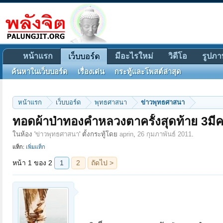
หน้าแรก
มีอะไรใหม่
วิดีโอ
รูปภา
เว็บบอร์ด
ค้นหาในเว็บบอร์ด
เรื่องเด่น
กระทู้และโพสต์ล่าสุด
หน้าแรก
เว็บบอร์ด
พุทธศาสนา
ข่าวพุทธศาสนา
หน้า 1 ของ 2
1
2
ถัดไป >
ทอดผ้าป่าทองคำหลวงตาครั้งสุดท้าย 3มีค
ในห้อง '
ข่าวพุทธศาสนา
' ตั้งกระทู้โดย
aprin
,
26 กุมภาพันธ์ 2011
.
แท็ก:
เพิ่มแท็ก