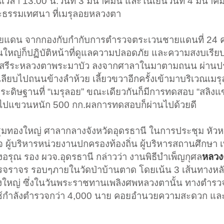
า 13.00 น.วันที่ 3 มีนาคมนี้ และในเย็นวันที่ 4 มีนาคม 
ะธรรมเทศนา ที่เมรุลอยหลวงตา
ชายแดน จากกองกับกำกับการตำรวจตระเวนชายแดนที่ 24 ค
นใหญ่ก็ปฏิบัติหน้าที่ดูแลความปลอดภัย และความสงบเรีย
่อนสรีระหลวงตาพระมาบัว ลงจากศาลาในมาตามถนน ผ่านป
เลียบไปถนนข้างลำห้วย เลี้ยวขวาอีกครั้งเข้ามาบริเวณเมร
ระดิษฐานที่ “เมรุลอย” ขณะเดียวกันก็มีการทดสอบ “สลิง
ไปแขวนหนัก 500 กก.ผลการทดสอบก็ผ่านไปด้วยดี
ประชุมทองใหญ่ ศาลากลางจังหวัดอุดรธานี ในการประชุม หัวห
 ผู้บริหารหน่วยงานปกครองท้องถิ่น ผู้บริหารสถานศึกษา เพ
ุณ รอง ผวจ.อุดรธานี กล่าวว่า งานพิธีบำเพ็ญกุศล
หลวง
จัดการจราจร รอบๆภายในวัดป่าบ้านตาด โดยเน้น 3 เส้นทางหล
งใหญ่ ซึ่งในวันพระราชทานเพลิงศพหลวงตานั้น ทางตำรว
ใช้กำลังตำรวจกว่า 4,000 นาย คอยอำนวยความสะดวก แล