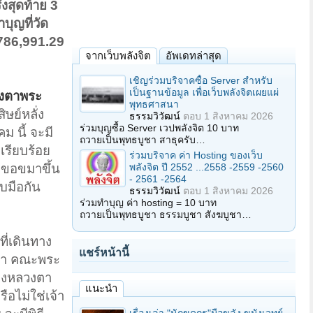
งสุดท้าย 3
บุญที่วัด
,786,991.29
จากเว็บพลังจิต
อัพเดทล่าสุด
เชิญร่วมบริจาคซื้อ Server สำหรับ
เป็นฐานข้อมูล เพื่อเว็บพลังจิตเผยแผ่
งตาพระ
พุทธศาสนา
ษย์หลั่ง
ธรรมวิวัฒน์
ตอบ
1 สิงหาคม 2026
ร่วมบุญซื้อ Server เวปพลังจิต 10 บาท
 นี้ จะมี
ถวายเป็นพุทธบูชา สาธุครับ…
จเรียบร้อย
ร่วมบริจาค ค่า Hosting ของเว็บ
พลังจิต ปี 2552 ...2558 -2559 -2560
ธีขอขมาขึ้น
- 2561 -2564
บมือกัน
ธรรมวิวัฒน์
ตอบ
1 สิงหาคม 2026
ร่วมทำบุญ ค่า hosting = 10 บาท
ถวายเป็นพุทธบูชา ธรรมบูชา สังฆบูชา…
ี่เดินทาง
แชร์หน้านี้
ว่า คณะพระ
องหลวงตา
แนะนำ
ือไม่ใช่เจ้า