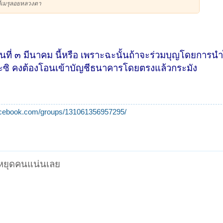
ี่เมรุลอยหลวงตา
ันที่ ๓ มีนาคม นี้หรือ เพราะฉะนั้นถ้าจะร่วมบุญโดยการน
ะซิ คงต้องโอนเข้าบัญชีธนาคารโดยตรงแล้วกระมัง
acebook.com/groups/131061356957295/
นหยุดคนแน่นเลย
า