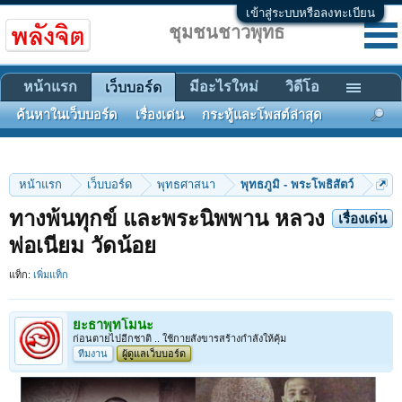
เข้าสู่ระบบหรือลงทะเบียน
ชุมชนชาวพุทธ
หน้าแรก
มีอะไรใหม่
วิดีโอ
เว็บบอร์ด
ค้นหาในเว็บบอร์ด
เรื่องเด่น
กระทู้และโพสต์ล่าสุด
หน้าแรก
เว็บบอร์ด
พุทธศาสนา
พุทธภูมิ - พระโพธิสัตว์
ทางพ้นทุกข์ และพระนิพพาน หลวง
เรื่องเด่น
พ่อเนียม วัดน้อย
แท็ก:
เพิ่มแท็ก
ยะธาพุทโมนะ
ก่อนตายไปอีกชาติ .. ใช้กายสังขารสร้างกำลังให้คุ้ม
ทีมงาน
ผู้ดูแลเว็บบอร์ด