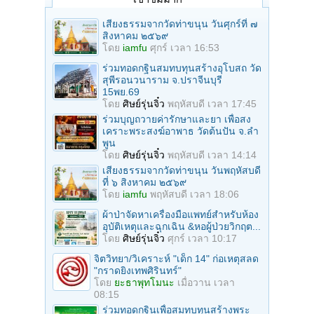
เสียงธรรมจากวัดท่าขนุน วันศุกร์ที่ ๗
สิงหาคม ๒๕๖๙
โดย
iamfu
ศุกร์ เวลา 16:53
ร่วมทอดกฐินสมทบทุนสร้างอุโบสถ วัด
สุพีรอนวนาราม จ.ปราจีนบุรี
15พย.69
โดย
ศิษย์รุ่นจิ๋ว
พฤหัสบดี เวลา 17:45
ร่วมบุญถวายค่ารักษาและยา เพื่อสง
เคราะพระสงฆ์อาพาธ วัดต้นปัน จ.ลํา
พูน
โดย
ศิษย์รุ่นจิ๋ว
พฤหัสบดี เวลา 14:14
เสียงธรรมจากวัดท่าขนุน วันพฤหัสบดี
ที่ ๖ สิงหาคม ๒๕๖๙
โดย
iamfu
พฤหัสบดี เวลา 18:06
ผ้าป่าจัดหาเครื่องมือแพทย์สำหรับห้อง
อุบัติเหตุและฉุกเฉิน &หอผู้ป่วยวิกฤต...
โดย
ศิษย์รุ่นจิ๋ว
ศุกร์ เวลา 10:17
จิตวิทยา/วิเคราะห์ "เด็ก 14" ก่อเหตุสลด
"กราดยิงเทพศิรินทร์"
โดย
ยะธาพุทโมนะ
เมื่อวาน เวลา
08:15
ร่วมทอดกฐินเพื่อสมทบทุนสร้างพระ