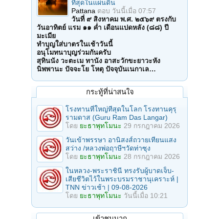
ที่สุดในแผ่นดิน
Pattana
ตอบ
วันนี้เมื่อ 07:57
วันที่ ๙ สิงหาคม พ.ศ. ๒๕๖๙ ตรงกับ
วันอาทิตย์ แรม ๑๑ ค่ำ เดือนแปดหลัง (๘๘) ปี
มะเมีย
ทำบุญใส่บาตรในเช้าวันนี้
อนุโมทนาบุญร่วมกันครับ
สุทินนัง วะตะเม ทานัง อาสะวักขะยาวะหัง
นิพพานะ ปัจจะโย โหตุ ปัจจุบันเนกาเล…
กระทู้ที่น่าสนใจ
โรงทานที่ใหญ่ทีสุดในโลก โรงทานคุรุ
รามดาส (Guru Ram Das Langar)
โดย
ยะธาพุทโมนะ
29 กรกฎาคม 2026
วันเข้าพรรษา อานิสงส์ถวายเทียนแสง
สว่าง /หลวงพ่อฤาษีฯวัดท่าซุง
โดย
ยะธาพุทโมนะ
28 กรกฎาคม 2026
ในหลวง-พระราชินี ทรงรับผู้บาดเจ็บ-
เสียชีวิตไว้ในพระบรมราชานุเคราะห์ |
TNN ข่าวเช้า | 09-08-2026
โดย
ยะธาพุทโมนะ
วันนี้เมื่อ 10:21
เข้าชมมาก