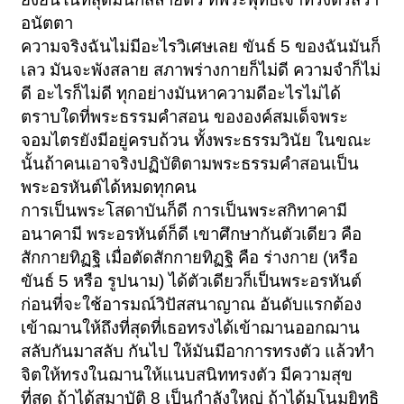
อนัตตา
ความจริงฉันไม่มีอะไรวิเศษเลย ขันธ์ 5 ของฉันมันก็
เลว มันจะพังสลาย สภาพร่างกายก็ไม่ดี ความจำก็ไม่
ดี อะไรก็ไม่ดี ทุกอย่างมันหาความดีอะไรไม่ได้
ตราบใดที่พระธรรมคำสอน ขององค์สมเด็จพระ
จอมไตรยังมีอยู่ครบถ้วน ทั้งพระธรรมวินัย ในขณะ
นั้นถ้าคนเอาจริงปฏิบัติตามพระธรรมคำสอนเป็น
พระอรหันต์ได้หมดทุกคน
การเป็นพระโสดาบันก็ดี การเป็นพระสกิทาคามี
อนาคามี พระอรหันต์ก็ดี เขาศึกษากันตัวเดียว คือ
สักกายทิฏฐิ เมื่อตัดสักกายทิฏฐิ คือ ร่างกาย (หรือ
ขันธ์ 5 หรือ รูปนาม) ได้ตัวเดียวก็เป็นพระอรหันต์
ก่อนที่จะใช้อารมณ์วิปัสสนาญาณ อันดับแรกต้อง
เข้าฌานให้ถึงที่สุดที่เธอทรงได้เข้าฌานออกฌาน
สลับกันมาสลับ กันไป ให้มันมีอาการทรงตัว แล้วทำ
จิตให้ทรงในฌานให้แนบสนิททรงตัว มีความสุข
ที่สุด ถ้าได้สมาบัติ 8 เป็นกำลังใหญ่ ถ้าได้มโนมยิทธิ