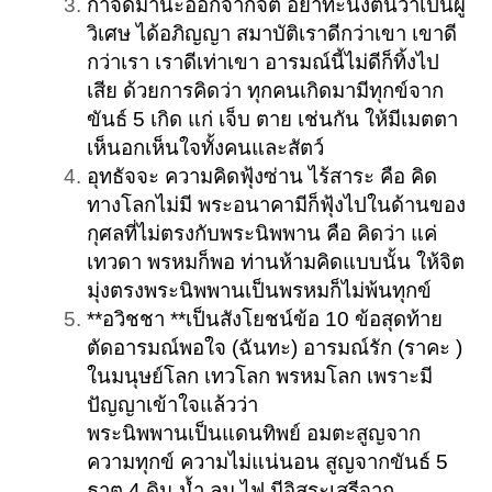
กำจัดมานะออกจากจิต อย่าทะนงตนว่าเป็นผู้
วิเศษ ได้อภิญญา สมาบัติเราดีกว่าเขา เขาดี
กว่าเรา เราดีเท่าเขา อารมณ์นี้ไม่ดีก็ทิ้งไป
เสีย ด้วยการคิดว่า ทุกคนเกิดมามีทุกข์จาก
ขันธ์ 5 เกิด แก่ เจ็บ ตาย เช่นกัน ให้มีเมตตา
เห็นอกเห็นใจทั้งคนและสัตว์
อุทธัจจะ ความคิดฟุ้งซ่าน ไร้สาระ คือ คิด
ทางโลกไม่มี พระอนาคามีก็ฟุ้งไปในด้านของ
กุศลที่ไม่ตรงกับพระนิพพาน คือ คิดว่า แค่
เทวดา พรหมก็พอ ท่านห้ามคิดแบบนั้น ให้จิต
มุ่งตรงพระนิพพานเป็นพรหมก็ไม่พ้นทุกข์
**อวิชชา **เป็นสังโยชน์ข้อ 10 ข้อสุดท้าย
ตัดอารมณ์พอใจ (ฉันทะ) อารมณ์รัก (ราคะ )
ในมนุษย์โลก เทวโลก พรหมโลก เพราะมี
ปัญญาเข้าใจแล้วว่า
พระนิพพานเป็นแดนทิพย์ อมตะสูญจาก
ความทุกข์ ความไม่แน่นอน สูญจากขันธ์ 5
ธาตุ 4 ดิน น้ำ ลม ไฟ มีอิสระเสรีจาก