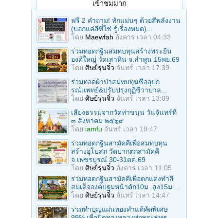
เข้าชมมาก
ฟรี 2 คำถาม! ทักแม่นๆ ด้วยสีพลังงาน
(บอกแค่สีที่ใช่ รู้เรื่องหมด)...
โดย
Maewfah
อังคาร เวลา 04:33
ร่วมทอดกฐินสมทบทุนสร้างพระยืน
องค์ใหญ่ วัดเสาหิน จ.ลําพูน 15พย.69
โดย
ศิษย์รุ่นจิ๋ว
จันทร์ เวลา 17:39
ร่วมทอดผ้าป่าสมทบทุนซื้ออุปก
รณ์เเพทย์&ปรับปรุงกุฏิชีวาบาล...
โดย
ศิษย์รุ่นจิ๋ว
จันทร์ เวลา 13:09
เสียงธรรมจากวัดท่าขนุน วันจันทร์ที่
๓ สิงหาคม ๒๕๖๙
โดย
iamfu
จันทร์ เวลา 19:47
ร่วมทอดกฐินสามัคคีเพื่อสมทบทุน
สร้างอุโบสถ วัดปากตกสามัคคี
จ.เพชรบูรณ์ 30-31ตค.69
โดย
ศิษย์รุ่นจิ๋ว
อังคาร เวลา 11:05
ร่วมทอดกฐินสามัคคีเพื่อตกแต่งทำสี
สมเด็จองค์ปฐมหน้าตัก10ม. สูง15ม....
โดย
ศิษย์รุ่นจิ๋ว
จันทร์ เวลา 14:47
ร่วมทําบุญแผ่นทองคำแท้คัดพิเศษ
99% เพื่อปิดทองหลวงพ่อพระพุทธ