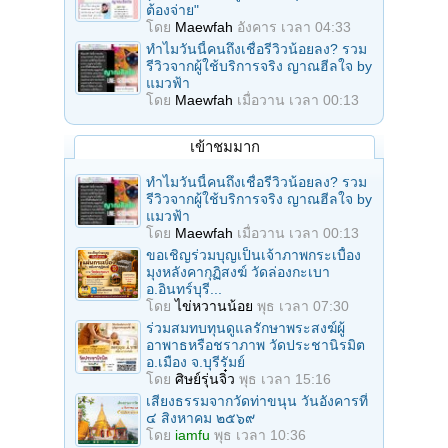
ต้องจ่าย"
โดย
Maewfah
อังคาร เวลา 04:33
ทำไมวันนี้คนถึงเชื่อรีวิวน้อยลง? รวม
รีวิวจากผู้ใช้บริการจริง ญาณฮีลใจ by
แมวฟ้า
โดย
Maewfah
เมื่อวาน เวลา 00:13
เข้าชมมาก
ทำไมวันนี้คนถึงเชื่อรีวิวน้อยลง? รวม
รีวิวจากผู้ใช้บริการจริง ญาณฮีลใจ by
แมวฟ้า
โดย
Maewfah
เมื่อวาน เวลา 00:13
ขอเชิญร่วมบุญเป็นเจ้าภาพกระเบื้อง
มุงหลังคากุฏิสงฆ์ วัดล่องกะเบา
อ.อินทร์บุรี...
โดย
ไข่หวานน้อย
พุธ เวลา 07:30
ร่วมสมทบทุนดูแลรักษาพระสงฆ์ผู้
อาพาธหรือชราภาพ วัดประชานิรมิต
อ.เมือง จ.บุรีรัมย์
โดย
ศิษย์รุ่นจิ๋ว
พุธ เวลา 15:16
เสียงธรรมจากวัดท่าขนุน วันอังคารที่
๔ สิงหาคม ๒๕๖๙
โดย
iamfu
พุธ เวลา 10:36