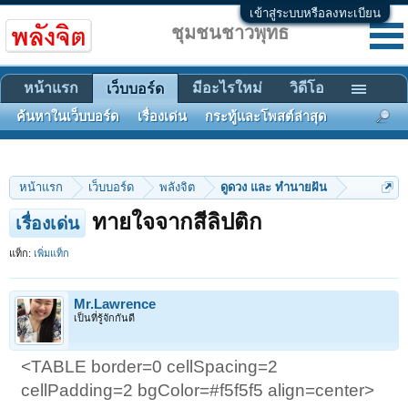
เข้าสู่ระบบหรือลงทะเบียน
ชุมชนชาวพุทธ
หน้าแรก
มีอะไรใหม่
วิดีโอ
เว็บบอร์ด
ค้นหาในเว็บบอร์ด
เรื่องเด่น
กระทู้และโพสต์ล่าสุด
หน้าแรก
เว็บบอร์ด
พลังจิต
ดูดวง และ ทำนายฝัน
ทายใจจากสีลิปติก
เรื่องเด่น
แท็ก:
เพิ่มแท็ก
Mr.Lawrence
เป็นที่รู้จักกันดี
<TABLE border=0 cellSpacing=2
cellPadding=2 bgColor=#f5f5f5 align=center>