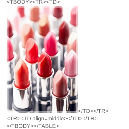
<TBODY><TR><TD>
</TD></TR>
<TR><TD align=middle></TD></TR>
</TBODY></TABLE>