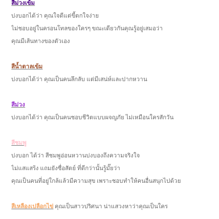
สีม่วงเข้ม
บ่งบอกได้ว่า คุณใจดีแต่ขี้ตกใจง่าย
ไม่ชอบอยู่ในครอนโทลของใครๆ ขณะเดียวกันคุณรู้อยู่เสมอว่า
คุณมีเส้นทางของตัวเอง
สีน้ำตาลเข้ม
บ่งบอกได้ว่า คุณเป็นคนลึกลับ แต่มีเสน่ห์และปากหวาน
สีม่วง
บ่งบอกได้ว่า คุณเป็นคนชอบชีวิตแบบผจญภัย ไม่เหมือนใครสักวัน
สีชมพู
บ่งบอก ได้ว่า สีชมพูอ่อนหวานบ่งบองถึงความจริงใจ
ไม่แสแสร้ง แถมยังซื่อสัตย์ ที่ดีกว่านั้นรู้มั๊ยว่า
คุณเป็นคนที่อยู่ใกล้แล้วมีความสุข เพราะชอบทำให้คนอื่นสนุกไปด้วย
สีเหลืองเปลือกไข่
คุณเป็นสาวปริศนา น่าแสวงหาว่าคุณเป็นใคร