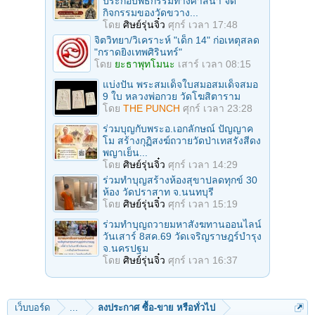
ประกอบพิธีกรรมทางศาสนา จัด
กิจกรรมของวัดขวาง...
โดย
ศิษย์รุ่นจิ๋ว
ศุกร์ เวลา 17:48
จิตวิทยา/วิเคราะห์ "เด็ก 14" ก่อเหตุสลด
"กราดยิงเทพศิรินทร์"
โดย
ยะธาพุทโมนะ
เสาร์ เวลา 08:15
แบ่งปัน พระสมเด็จใบสมอสมเด็จสมอ
9 ใบ หลวงพ่อกวย วัดโฆสิตาราม
โดย
THE PUNCH
ศุกร์ เวลา 23:28
ร่วมบุญกับพระอ.เอกลักษณ์ ปัญญาค
โม สร้างกุฏิสงฆ์ถวายวัดป่าเทสรังสีดง
พญาเย็น...
โดย
ศิษย์รุ่นจิ๋ว
ศุกร์ เวลา 14:29
ร่วมทําบุญสร้างห้องสุขาปลดทุกข์ 30
ห้อง วัดปราสาท จ.นนทบุรี
โดย
ศิษย์รุ่นจิ๋ว
ศุกร์ เวลา 15:19
ร่วมทําบุญถวายมหาสังฆทานออนไลน์
วันเสาร์ 8สค.69 วัดเจริญราษฎร์บำรุง
จ.นครปฐม
โดย
ศิษย์รุ่นจิ๋ว
ศุกร์ เวลา 16:37
เว็บบอร์ด
...
ลงประกาศ ซื้อ-ขาย หรือทั่วไป