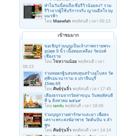
ทำไมวันนี้คนถึงเชื่อรีวิวน้อยลง? รวม
รีวิวจากผู้ใช้บริการจริง ญาณฮีลใจ by
แมวฟ้า
โดย
Maewfah
พฤหัสบดี เวลา 00:13
เข้าชมมาก
ขอเชิญร่วมบุญเป็นเจ้าภาพถวายพระ
อุปคุต 9 นิ้ว เนื้อทองเหลือง วัดปงค์
เชียงราย
โดย
ไข่หวานน้อย
พฤหัสบดี เวลา
08:23
ร่วมทอดกฐินสมทบทุนสร้างอุโบสถ วัด
สุพีรอนวนาราม จ.ปราจีนบุรี
15พย.69
โดย
ศิษย์รุ่นจิ๋ว
พฤหัสบดี เวลา 17:45
เสียงธรรมจากวัดท่าขนุน วันพฤหัสบดี
ที่ ๖ สิงหาคม ๒๕๖๙
โดย
iamfu
พฤหัสบดี เวลา 18:06
ร่วมบุญถวายค่ารักษาและยา เพื่อสง
เคราะพระสงฆ์อาพาธ วัดต้นปัน จ.ลํา
พูน
โดย
ศิษย์รุ่นจิ๋ว
พฤหัสบดี เวลา 14:14