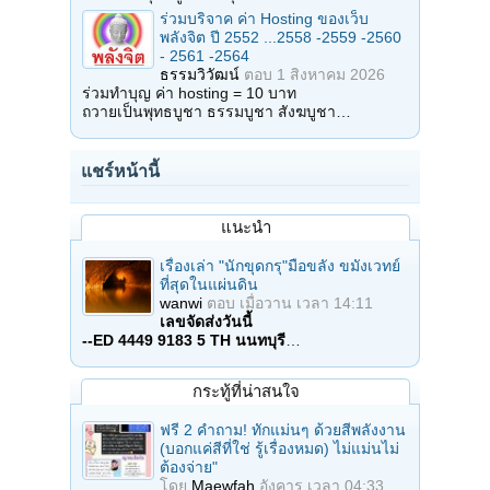
ร่วมบริจาค ค่า Hosting ของเว็บ
พลังจิต ปี 2552 ...2558 -2559 -2560
- 2561 -2564
ธรรมวิวัฒน์
ตอบ
1 สิงหาคม 2026
ร่วมทำบุญ ค่า hosting = 10 บาท
ถวายเป็นพุทธบูชา ธรรมบูชา สังฆบูชา…
แชร์หน้านี้
แนะนำ
เรื่องเล่า "นักขุดกรุ"มือขลัง ขมังเวทย์
ที่สุดในแผ่นดิน
wanwi
ตอบ
เมื่อวาน เวลา 14:11
เลขจัดส่งวันนี้
--ED 4449 9183 5 TH นนทบุรี
…
กระทู้ที่น่าสนใจ
ฟรี 2 คำถาม! ทักแม่นๆ ด้วยสีพลังงาน
(บอกแค่สีที่ใช่ รู้เรื่องหมด) ไม่แม่นไม่
ต้องจ่าย"
โดย
Maewfah
อังคาร เวลา 04:33