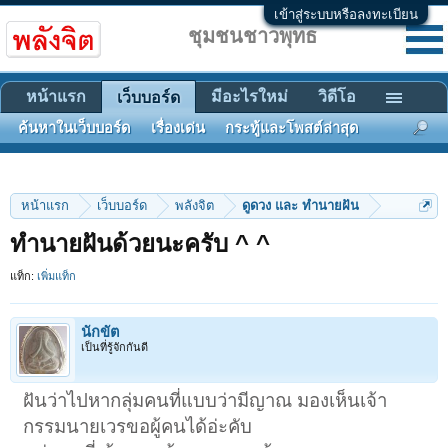
เข้าสู่ระบบหรือลงทะเบียน
ชุมชนชาวพุทธ
หน้าแรก
มีอะไรใหม่
วิดีโอ
เว็บบอร์ด
ค้นหาในเว็บบอร์ด
เรื่องเด่น
กระทู้และโพสต์ล่าสุด
หน้าแรก
เว็บบอร์ด
พลังจิต
ดูดวง และ ทำนายฝัน
ทำนายฝันด้วยนะครับ ^ ^
แท็ก:
เพิ่มแท็ก
นักขัต
เป็นที่รู้จักกันดี
ฝันว่าไปหากลุ่มคนที่แบบว่ามีญาณ มองเห็นเจ้า
กรรมนายเวรขอผู้คนได้อ่ะคับ