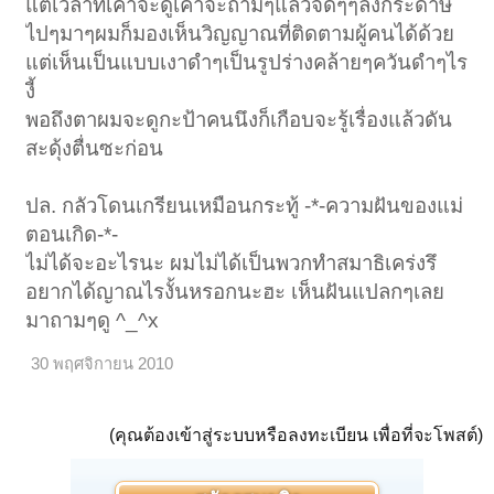
แต่เวลาที่เค้าจะดูเค้าจะถามๆแล้วจดๆๆลงกระดาษ
ไปๆมาๆผมก็มองเห็นวิญญาณที่ติดตามผู้คนได้ด้วย
แต่เห็นเป็นแบบเงาดำๆเป็นรูปร่างคล้ายๆควันดำๆไร
งี้
พอถึงตาผมจะดูกะป้าคนนึงก็เกือบจะรู้เรื่องแล้วดัน
สะดุ้งตื่นซะก่อน
ปล. กลัวโดนเกรียนเหมือนกระทู้ -*-ความฝันของแม่
ตอนเกิด-*-
ไม่ได้จะอะไรนะ ผมไม่ได้เป็นพวกทำสมาธิเคร่งรึ
อยากได้ญาณไรงั้นหรอกนะฮะ เห็นฝันแปลกๆเลย
มาถามๆดู ^_^x
30 พฤศจิกายน 2010
(คุณต้องเข้าสู่ระบบหรือลงทะเบียน เพื่อที่จะโพสต์)