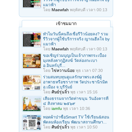
แมวฟ้า
โดย
Maewfah
พฤหัสบดี เวลา 00:13
เข้าชมมาก
ทำไมวันนี้คนถึงเชื่อรีวิวน้อยลง? รวม
รีวิวจากผู้ใช้บริการจริง ญาณฮีลใจ by
แมวฟ้า
โดย
Maewfah
พฤหัสบดี เวลา 00:13
ขอเชิญร่วมบุญเป็นเจ้าภาพกระเบื้อง
มุงหลังคากุฏิสงฆ์ วัดล่องกะเบา
อ.อินทร์บุรี...
โดย
ไข่หวานน้อย
พุธ เวลา 07:30
ร่วมสมทบทุนดูแลรักษาพระสงฆ์ผู้
อาพาธหรือชราภาพ วัดประชานิรมิต
อ.เมือง จ.บุรีรัมย์
โดย
ศิษย์รุ่นจิ๋ว
พุธ เวลา 15:16
เสียงธรรมจากวัดท่าขนุน วันอังคารที่
๔ สิงหาคม ๒๕๖๙
โดย
iamfu
พุธ เวลา 10:36
ทอดผ้าป่าซื้อSmart TV ใช้เรียน&สอน
พัดลมห้องเรียน พัฒนาสถานศึกษา...
โดย
ศิษย์รุ่นจิ๋ว
พุธ เวลา 10:50