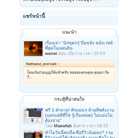
แชร์หน้านี้
แนะนำ
เรื่องเล่า "นักขุดกรุ"มือขลัง ขมังเวทย์
ที่สุดในแผ่นดิน
wanwi
ตอบ
เมื่อวาน เวลา 20:53
Natthawut_pool said:
↑
โอนเงินร่วมบุญให้แล้วครับ ขอขอบพระคุณ คุณอาวัน
วิ…
กระทู้ที่น่าสนใจ
ฟรี 2 คำถาม! ทักแม่นๆ ด้วยสีพลังงาน
(บอกแค่สีที่ใช่ รู้เรื่องหมด) ไม่แม่นไม่
ต้องจ่าย"
โดย
Maewfah
อังคาร เวลา 04:33
ทำไมวันนี้คนถึงเชื่อรีวิวน้อยลง? รวม
รีวิวจากผู้ใช้บริการจริง ญาณฮีลใจ by