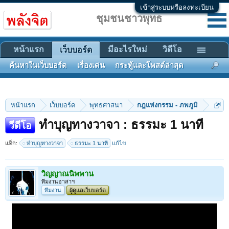
เข้าสู่ระบบหรือลงทะเบียน
ชุมชนชาวพุทธ
หน้าแรก
มีอะไรใหม่
วิดีโอ
เว็บบอร์ด
ค้นหาในเว็บบอร์ด
เรื่องเด่น
กระทู้และโพสต์ล่าสุด
หน้าแรก
เว็บบอร์ด
พุทธศาสนา
กฎแห่งกรรม - ภพภูมิ
ทำบุญทางวาจา : ธรรมะ 1 นาที
วีดีโอ
แท็ก:
ทำบุญทางวาจา
ธรรมะ 1 นาที
แก้ไข
วิญญาณนิพพาน
ทีมงานอาสาฯ
ทีมงาน
ผู้ดูแลเว็บบอร์ด