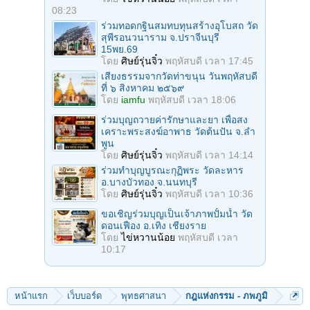
08:23
ร่วมทอดกฐินสมทบทุนสร้างอุโบสถ วัด
สุพีรอนวนาราม จ.ปราจีนบุรี
15พย.69
โดย
ศิษย์รุ่นจิ๋ว
พฤหัสบดี เวลา 17:45
เสียงธรรมจากวัดท่าขนุน วันพฤหัสบดี
ที่ ๖ สิงหาคม ๒๕๖๙
โดย
iamfu
พฤหัสบดี เวลา 18:06
ร่วมบุญถวายค่ารักษาและยา เพื่อสง
เคราะพระสงฆ์อาพาธ วัดต้นปัน จ.ลํา
พูน
โดย
ศิษย์รุ่นจิ๋ว
พฤหัสบดี เวลา 14:14
ร่วมทําบุญบูรณะกุฏิพระ วัดละหาร
อ.บางบัวทอง จ.นนทบุรี
โดย
ศิษย์รุ่นจิ๋ว
พฤหัสบดี เวลา 10:36
ขอเชิญร่วมบุญเป็นเจ้าภาพปั้มน้ำ วัด
ดอนเฟือง อ.เทิง เชียงราย
โดย
ไข่หวานน้อย
พฤหัสบดี เวลา
10:17
หน้าแรก
เว็บบอร์ด
พุทธศาสนา
กฎแห่งกรรม - ภพภูมิ