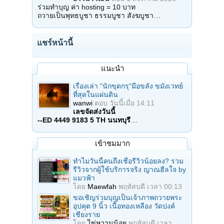
ร่วมทำบุญ ค่า hosting = 10 บาท
ถวายเป็นพุทธบูชา ธรรมบูชา สังฆบูชา…
แชร์หน้านี้
แนะนำ
เรื่องเล่า "นักขุดกรุ"มือขลัง ขมังเวทย์
ที่สุดในแผ่นดิน
wanwi
ตอบ
วันนี้เมื่อ 14:11
เลขจัดส่งวันนี้
--ED 4449 9183 5 TH นนทบุรี
…
เข้าชมมาก
ทำไมวันนี้คนถึงเชื่อรีวิวน้อยลง? รวม
รีวิวจากผู้ใช้บริการจริง ญาณฮีลใจ by
แมวฟ้า
โดย
Maewfah
พฤหัสบดี เวลา 00:13
ขอเชิญร่วมบุญเป็นเจ้าภาพถวายพระ
อุปคุต 9 นิ้ว เนื้อทองเหลือง วัดปงค์
เชียงราย
โดย
ไข่หวานน้อย
พฤหัสบดี เวลา