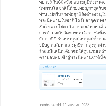
หยาบ(เกิน60ครั้ง) อบายภูมิทั้งห
นิพพานในชาตินี้ด้วยเทอญสาธุครับข
ท่านแม่ศรีหลวงพ่อฤาษีลิงดำจงอนุ
พระนิพพานในชาตินี้ครับสาธุครับขอใ
สำเร็จพระโสดาบัน--พระสกิทาคามี-พร
การทำบุญกับวัดท่าขนุนวัดท่าซุงทั้
สัมภเวสีผีเร่ร่อนมนุษย์อมนุษย์ทั้งหม
อธิษฐานคับท่านลุงพุฒิท่านลุงทุกท่
ร้ายแม้แต่นิดเดียวขอให้รูปนามเหล
ตราบจนผมเข้าสู่พระนิพพานชาตินี้
ไฟล์ที่แนบมา:
359581.jpg
ขนาดไฟล์:
136.5 KB
เปิดดู:
37
nanbatakeshi
,
10 มกราคม 2022