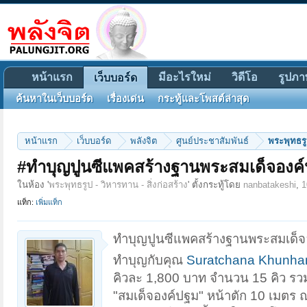
หน้าแรก
มีอะไรใหม่
วิดีโอ
รูปภา
เว็บบอร์ด
ค้นหาในเว็บบอร์ด
เรื่องเด่น
กระทู้และโพสต์ล่าสุด
หน้าแรก
เว็บบอร์ด
พลังจิต
ศูนย์ประชาสัมพันธ์
พระพุทธรูป
#ทำบุญปูนซีแพคสร้างฐานพระสมเด็จองค์
ในห้อง '
พระพุทธรูป - วิหารทาน - สิ่งก่อสร้าง
' ตั้งกระทู้โดย
nanbatakeshi
,
1
แท็ก:
เพิ่มแท็ก
ทำบุญปูนซีแพคสร้างฐานพระสมเด็จอง
ทำบุญกับคุณ
Suratchana Khunha
คิวละ 1,800 บาท จำนวน 15 คิว รวม
"สมเด็จองค์ปฐม" หน้าตัก 10 เมตร 