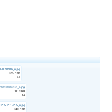
20694946_n.jpg
375.7 KB
41
83108986161_n.jpg
808.9 KB
44
623502812295_n.jpg
340.7 KB