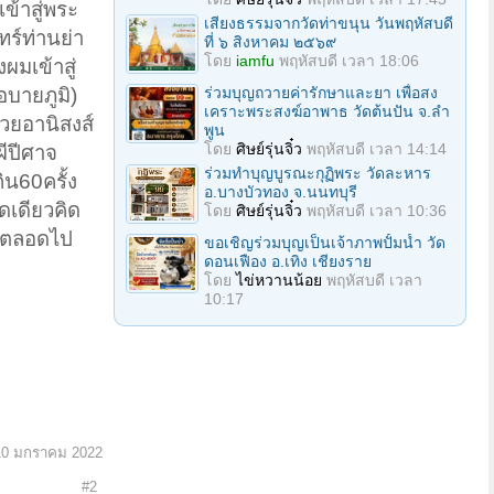
้าสู่พระ
เสียงธรรมจากวัดท่าขนุน วันพฤหัสบดี
ร์ท่านย่า
ที่ ๖ สิงหาคม ๒๕๖๙
โดย
iamfu
พฤหัสบดี เวลา 18:06
มเข้าสู่
อบายภูมิ)
ร่วมบุญถวายค่ารักษาและยา เพื่อสง
เคราะพระสงฆ์อาพาธ วัดต้นปัน จ.ลํา
วยอานิสงส์
พูน
โดย
ศิษย์รุ่นจิ๋ว
พฤหัสบดี เวลา 14:14
ผีปีศาจ
ร่วมทําบุญบูรณะกุฏิพระ วัดละหาร
กิน60ครั้ง
อ.บางบัวทอง จ.นนทบุรี
ดเดียวคิด
โดย
ศิษย์รุ่นจิ๋ว
พฤหัสบดี เวลา 10:36
ผมตลอดไป
ขอเชิญร่วมบุญเป็นเจ้าภาพปั้มน้ำ วัด
ดอนเฟือง อ.เทิง เชียงราย
โดย
ไข่หวานน้อย
พฤหัสบดี เวลา
10:17
10 มกราคม 2022
#2