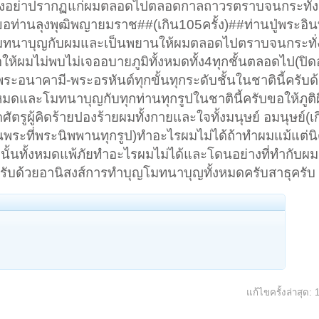
มดจงอย่าปรากฏแก่ผมตลอดไปตลอดกาลถาวรตราบจนกระทั่งเข
อท่านลุงพุฒิพญายมราช##(เกิน105ครั้ง)##ท่านปู่พระอินท
โมทนาบุญกับผมและเป็นพยานให้ผมตลอดไปตราบจนกระทั่งผ
ห้ผมไม่พบไม่เจออบายภูมิทั้งหมดทั้ง4ทุกชั้นตลอดไป(ปิด
ะอนาคามี-พระอรหันต์ทุกขั้นทุกระดับชั้นในชาตินี้ครับด้
งหมดและโมทนาบุญกับทุกท่านทุกรูปในชาตินี้ครับขอให้ภูติ
ดศัตรูผู้คิดร้ายปองร้ายผมทั้งกายและใจทั้งมนุษย์ อมนุษย์(เ
านพระที่พระนิพพานทุกรูป)ทำอะไรผมไม่ได้ถ้าทำผมแม้แต่นิ
่านั้นทั้งหมดแพ้ภัยทำอะไรผมไม่ได้และโดนอย่างที่ทำกับ
ครับด้วยอานิสงส์การทำบุญโมทนาบุญทั้งหมดครับสาธุครับ
แก้ไขครั้งล่าสุด: