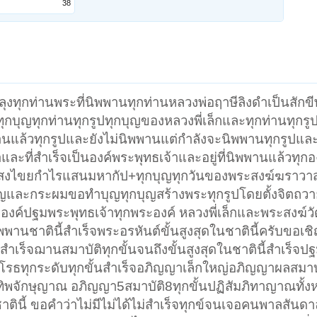
38
งทุกท่านพระที่นิพพานทุกท่านหลวงพ่อฤาษีลิงดำเป็นสักข
กบุญทุกท่านทุกรูปทุกบุญของหลวงพี่เล็กและทุกท่านทุกรูปต
นแล้วทุกรูปและยังไม่นิพพานแต่กำลังจะนิพพานทุกรูปและ
ะที่สำเร็จเป็นองค์พระพุทธเจ้าและอยู่ที่นิพพานแล้วทุกอ
นอสงไขยกำไรแสนมหากัป+ทุกบุญทุกวันของพระสงฆ์ฆราวา
บุญและกระผมขอทำบุญทุกบุญสร้างพระทุกรูปโดยตั้งจิตถว
องค์ปฐมพระพุทธเจ้าทุกพระองค์ หลวงพี่เล็กและพระสงฆ์วั
พพานชาตินี้สำเร็จพระอรหันต์ขั้นสูงสุดในชาตินี้ครับขอเช
เร็จฌานสมาบัติทุกขั้นจนถึงขั้นสูงสุดในชาตินี้สำเร็จ
ิโรธทุกระดับทุกขั้นสำเร็จอภิญญาเล็กใหญ่อภิญญาผลสมาบ
พจักษุญาณ อภิญญา5สมาบัติ8ทุกขั้นปฏิสัมภิทาญาณทั้
ตินี้ ขอคำว่าไม่มีไม่ได้ไม่สำเร็จทุกข์จนเจอคนพาลสันดา