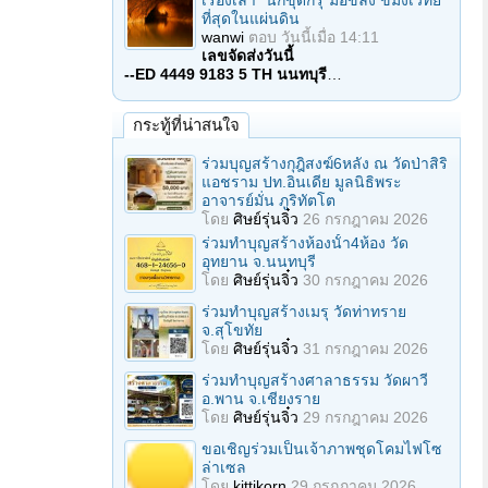
เรื่องเล่า "นักขุดกรุ"มือขลัง ขมังเวทย์
ที่สุดในแผ่นดิน
wanwi
ตอบ
วันนี้เมื่อ 14:11
เลขจัดส่งวันนี้
--ED 4449 9183 5 TH นนทบุรี
…
กระทู้ที่น่าสนใจ
ร่วมบุญสร้างกุฎิสงฆ์6หลัง ณ วัดป่าสิริ
แอชราม ปท.อินเดีย มูลนิธิพระ
อาจารย์มั่น ภูริทัตโต
โดย
ศิษย์รุ่นจิ๋ว
26 กรกฎาคม 2026
ร่วมทําบุญสร้างห้องนั้า4ห้อง วัด
อุทยาน จ.นนทบุรี
โดย
ศิษย์รุ่นจิ๋ว
30 กรกฎาคม 2026
ร่วมทําบุญสร้างเมรุ วัดท่าทราย
จ.สุโขทัย
โดย
ศิษย์รุ่นจิ๋ว
31 กรกฎาคม 2026
ร่วมทําบุญสร้างศาลาธรรม วัดผาวี
อ.พาน จ.เชียงราย
โดย
ศิษย์รุ่นจิ๋ว
29 กรกฎาคม 2026
ขอเชิญร่วมเป็นเจ้าภาพชุดโคมไฟโซ
ล่าเซล
โดย
kittikorn
29 กรกฎาคม 2026