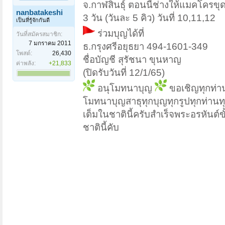
จ.กาฬสินธุ์ ตอนนี้ช่างให้แมคโครขุ
nanbatakeshi
3 วัน (วันละ 5 คิว) วันที่ 10,11,12
เป็นที่รู้จักกันดี
ร่วมบุญได้ที่
วันที่สมัครสมาชิก:
7 มกราคม 2011
ธ.กรุงศรีอยุธยา 494-1601-349
โพสต์:
26,430
ชื่อบัญชี สุรัชนา ขุนหาญ
ค่าพลัง:
+21,833
(ปิดรับวันที่ 12/1/65)
อนุโมทนาบุญ
ขอเชิญทุกท่าน
โมทนาบุญสาธุทุกบุญทุกรูปทุกท่านท
เต็มในชาตินี้ครับสำเร็จพระอรหันต์
ชาตินี้คับ