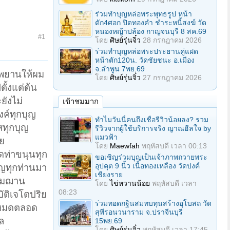
ร่วมทําบุญหล่อพระพุทธรูป หน้า
ตัก4ศอก ปิดทองคํา ชําระหนี้สงฆ์ วัด
หนองหญ้าปล้อง กาญจนบุรี 8 สค.69
#1
โดย
ศิษย์รุ่นจิ๋ว
28 กรกฎาคม 2026
ร่วมทําบุญหล่อพระประธานคู่แฝด
หน้าตัก120น. วัดชัยชนะ อ.เมือง
จ.ลำพูน 7พย.69
ีพยานให้ผม
โดย
ศิษย์รุ่นจิ๋ว
27 กรกฎาคม 2026
ั้งแต่ต้น
ยังไม่
เข้าชมมาก
งค์ทุกบุญ
ทำไมวันนี้คนถึงเชื่อรีวิวน้อยลง? รวม
สทุกบุญ
รีวิวจากผู้ใช้บริการจริง ญาณฮีลใจ by
แมวฟ้า
าย
โดย
Maewfah
พฤหัสบดี เวลา 00:13
ดท่าขนุนทุก
ขอเชิญร่วมบุญเป็นเจ้าภาพถวายพระ
อุปคุต 9 นิ้ว เนื้อทองเหลือง วัดปงค์
ิญทุกท่านมา
เชียงราย
ปฐมฌาน
โดย
ไข่หวานน้อย
พฤหัสบดี เวลา
08:23
ัติเจโตปริย
ร่วมทอดกฐินสมทบทุนสร้างอุโบสถ วัด
งหมดตลอด
สุพีรอนวนาราม จ.ปราจีนบุรี
ล
15พย.69
โดย
ศิษย์รุ่นจิ๋ว
พฤหัสบดี เวลา 17:45