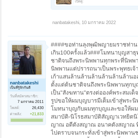
เปิดดู:
nanbatakeshi
,
10 มกราคม 2022
####ขอท่านลุงพุฒิพญายมราชท่านลุ
เกิน100ครั้งแล้ว###โมทนาบุญสาธุทุ
ชาติจนถึงพระนิพพานทุกพระที่นิพพา
นิพพานแต่ปรารถนาเป็นพระพุทธเจ้าแล
เก้าแสนล้านล้านล้านล้านล้านล้า
nanbatakeshi
ตั้งแต่ต้นชาติจนถึงพระนิพพานทุก
เป็นที่รู้จักกันดี
เป็น"สังฆทาน"ตรงต่อองค์พระสมเด็จ
วันที่สมัครสมาชิก:
รูปขอให้ผมบุญบารมีเต็มเข้าสู่พระนิ
7 มกราคม 2011
โมทนาบุญกับผมทุกบุญและขอให้ผมสำ
โพสต์:
26,430
ค่าพลัง:
+21,833
สมาบัติ-นิโรธสมาบัติสัญญาเวทยิตน
ญาณ อตีตังสญาณ อนาคตังสญาณ ทิ
ไปตราบจนกระทั่งเข้าสู่พระนิพพานชา