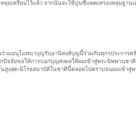
ดหลุมเตรียมไว้แล้ว จากนั้นจะใช้ปูนซีแพคเทรองหลุมฐานเ
ร่วมอนุโมทนาบุญรับอานิสงส์บุญนี้ร่วมกันทุกๆประการค
ุกปัจจัยขอให้การบอกบุญส่งผลให้ผมเข้าสู่พระนิพพานชาติน
ขั้นสูงสุด-นิโรธสมาบัติในชาตินี้ตลอดไปตราบจนผมเข้าสู