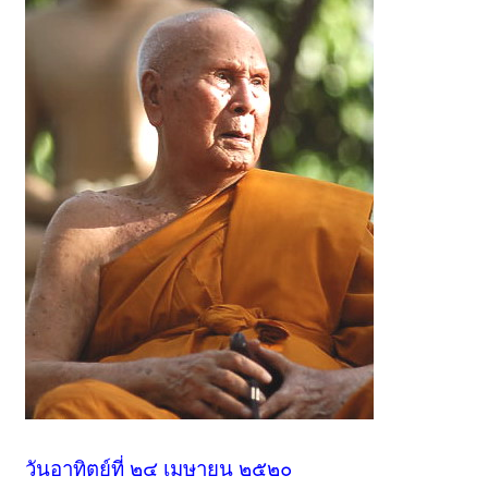
วันอาทิตย์ที่ ๒๔ เมษายน ๒๕๒๐