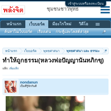
เข้าสู่ระบบหรือลงทะเบียน
ชุมชนชาวพุทธ
หน้าแรก
มีอะไรใหม่
วิดีโอ
เว็บบอร์ด
ค้นหาในเว็บบอร์ด
เรื่องเด่น
กระทู้และโพสต์ล่าสุด
หน้าแรก
เว็บบอร์ด
พุทธศาสนา
พุทธศาสนา และ ธรรมะ
ทำให้ถูกธรรม(หลวงพ่อปัญญานันทภิกขุ)
แท็ก:
เพิ่มแท็ก
nondanun
เป็นที่รู้จักกันดี