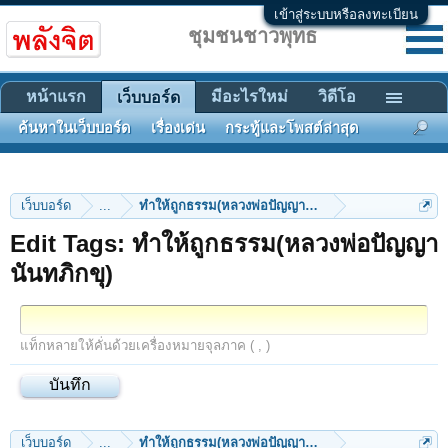
เข้าสู่ระบบหรือลงทะเบียน
ชุมชนชาวพุทธ
หน้าแรก
มีอะไรใหม่
วิดีโอ
เว็บบอร์ด
ค้นหาในเว็บบอร์ด
เรื่องเด่น
กระทู้และโพสต์ล่าสุด
เว็บบอร์ด
...
ทำให้ถูกธรรม(หลวงพ่อปัญญานันทภิกขุ)
Edit Tags: ทำให้ถูกธรรม(หลวงพ่อปัญญา
นันทภิกขุ)
แท็กหลายให้คั่นด้วยเครื่องหมายจุลภาค ( , )
เว็บบอร์ด
...
ทำให้ถูกธรรม(หลวงพ่อปัญญานันทภิกขุ)