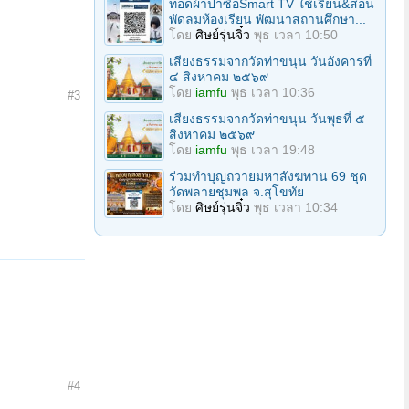
ทอดผ้าป่าซื้อSmart TV ใช้เรียน&สอน
พัดลมห้องเรียน พัฒนาสถานศึกษา...
โดย
ศิษย์รุ่นจิ๋ว
พุธ เวลา 10:50
เสียงธรรมจากวัดท่าขนุน วันอังคารที่
๔ สิงหาคม ๒๕๖๙
โดย
iamfu
พุธ เวลา 10:36
#3
เสียงธรรมจากวัดท่าขนุน วันพุธที่ ๕
สิงหาคม ๒๕๖๙
โดย
iamfu
พุธ เวลา 19:48
ร่วมทําบุญถวายมหาสังฆทาน 69 ชุด
วัดพลายชุมพล จ.สุโขทัย
โดย
ศิษย์รุ่นจิ๋ว
พุธ เวลา 10:34
#4