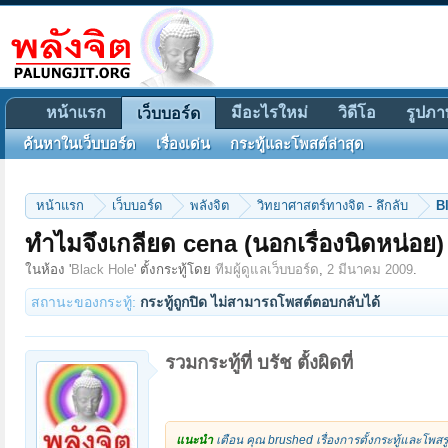
หน้าแรก
มีอะไรใหม่
วิดีโอ
รูปภา
เว็บบอร์ด
ค้นหาในเว็บบอร์ด
เรื่องเด่น
กระทู้และโพสต์ล่าสุด
หน้าแรก
เว็บบอร์ด
พลังจิต
วิทยาศาสตร์ทางจิต - ลึกลับ
B
ทำไมจึงเกลียด cena (นอกเรื่องนิดหน่อย)
ในห้อง '
Black Hole
' ตั้งกระทู้โดย
ทีมผู้ดูแลเว็บบอร์ด
,
2 มีนาคม 2009
.
สถานะของกระทู้:
กระทู้ถูกปิด ไม่สามารถโพสต์ตอบกลับได้
รวมกระทู้ที่ บรัช ตั้งผิดที่
แนะนำ
เตือน คุณ brushed เรื่องการตั้งกระทู้และโพสร