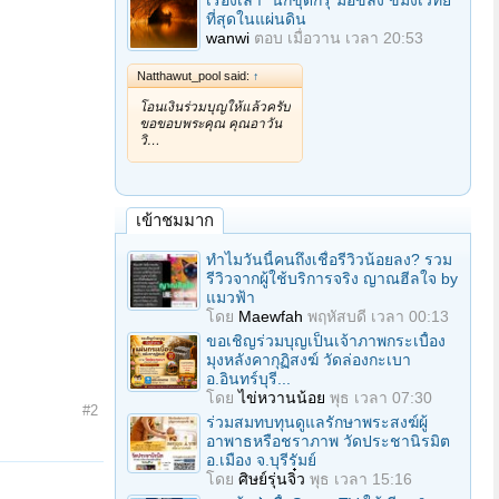
เรื่องเล่า "นักขุดกรุ"มือขลัง ขมังเวทย์
ที่สุดในแผ่นดิน
wanwi
ตอบ
เมื่อวาน เวลา 20:53
Natthawut_pool said:
↑
โอนเงินร่วมบุญให้แล้วครับ
ขอขอบพระคุณ คุณอาวัน
วิ…
เข้าชมมาก
ทำไมวันนี้คนถึงเชื่อรีวิวน้อยลง? รวม
รีวิวจากผู้ใช้บริการจริง ญาณฮีลใจ by
แมวฟ้า
โดย
Maewfah
พฤหัสบดี เวลา 00:13
ขอเชิญร่วมบุญเป็นเจ้าภาพกระเบื้อง
มุงหลังคากุฏิสงฆ์ วัดล่องกะเบา
อ.อินทร์บุรี...
โดย
ไข่หวานน้อย
พุธ เวลา 07:30
#2
ร่วมสมทบทุนดูแลรักษาพระสงฆ์ผู้
อาพาธหรือชราภาพ วัดประชานิรมิต
อ.เมือง จ.บุรีรัมย์
โดย
ศิษย์รุ่นจิ๋ว
พุธ เวลา 15:16