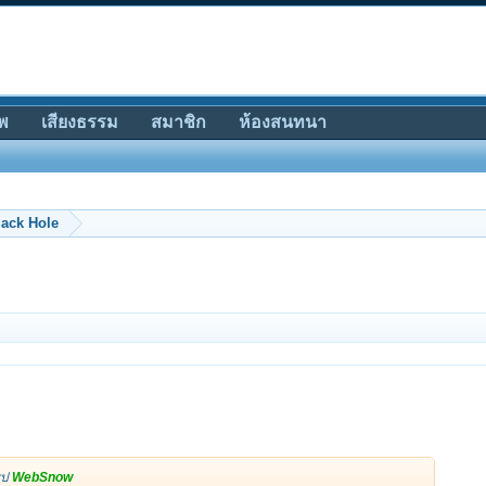
พ
เสียงธรรม
สมาชิก
ห้องสนทนา
lack Hole
ูป
WebSnow