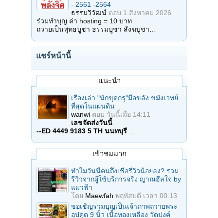
- 2561 -2564
ธรรมวิวัฒน์
ตอบ
1 สิงหาคม 2026
ร่วมทำบุญ ค่า hosting = 10 บาท
ถวายเป็นพุทธบูชา ธรรมบูชา สังฆบูชา…
แชร์หน้านี้
แนะนำ
เรื่องเล่า "นักขุดกรุ"มือขลัง ขมังเวทย์
ที่สุดในแผ่นดิน
wanwi
ตอบ
วันนี้เมื่อ 14:11
เลขจัดส่งวันนี้
--ED 4449 9183 5 TH นนทบุรี
…
เข้าชมมาก
ทำไมวันนี้คนถึงเชื่อรีวิวน้อยลง? รวม
รีวิวจากผู้ใช้บริการจริง ญาณฮีลใจ by
แมวฟ้า
โดย
Maewfah
พฤหัสบดี เวลา 00:13
ขอเชิญร่วมบุญเป็นเจ้าภาพถวายพระ
อุปคุต 9 นิ้ว เนื้อทองเหลือง วัดปงค์