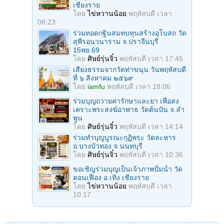
เชียงราย
โดย
ไข่หวานน้อย
พฤหัสบดี เวลา
08:23
ร่วมทอดกฐินสมทบทุนสร้างอุโบสถ วัด
สุพีรอนวนาราม จ.ปราจีนบุรี
15พย.69
โดย
ศิษย์รุ่นจิ๋ว
พฤหัสบดี เวลา 17:45
เสียงธรรมจากวัดท่าขนุน วันพฤหัสบดี
ที่ ๖ สิงหาคม ๒๕๖๙
โดย
iamfu
พฤหัสบดี เวลา 18:06
ร่วมบุญถวายค่ารักษาและยา เพื่อสง
เคราะพระสงฆ์อาพาธ วัดต้นปัน จ.ลํา
พูน
โดย
ศิษย์รุ่นจิ๋ว
พฤหัสบดี เวลา 14:14
ร่วมทําบุญบูรณะกุฏิพระ วัดละหาร
อ.บางบัวทอง จ.นนทบุรี
โดย
ศิษย์รุ่นจิ๋ว
พฤหัสบดี เวลา 10:36
ขอเชิญร่วมบุญเป็นเจ้าภาพปั้มน้ำ วัด
ดอนเฟือง อ.เทิง เชียงราย
โดย
ไข่หวานน้อย
พฤหัสบดี เวลา
10:17