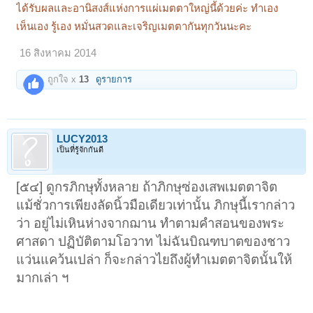
นี้ อาตมาไม่แน่ใจ ก็ไปซื้อตำรา ถามที่เสาชิงช้าว่า มหาเมตตาใหญ่มีไหม
ได้รับผลและอานิสงส์แห่งการแผ่เมตตาใหญ่นี้ด้วยค่ะ ทำเอง
บอกว่าไม่มี อาตมาเลยเข้าไปที่วัดสุทัศน์ฯ ไปหาพระครูปลัด เดี๋ยวนี้เป็นเจ้า
คุณไปแล้ว เจ้าคุณอะไรจำไม่ได้เสียแล้ว เป็นพระครูปลัดของ สมเด็จพุฒา
เห็นเอง รู้เอง หมั่นสวดและเจริญเมตตากันทุกวันนะคะ
จารย์ องค์เก่า (พุฒาจารย์โสม) บอกขอยืมหนังสือพุทธาภิเษก ฉบับ สมเด็จ
พระสังฆราชแพ จะเอาไปสอบขอยืมวันเดียวครับ เดี๋ยวเสร็จผมจะมาส่ง เลย
16 สิงหาคม 2014
ให้แม่ชีก้อนทองว่าให้ฟัง ๓ ช.ม. จบ ๓ ช.ม. ต่อท้ายมหาพุทธาภิเษกตัวเดียว
ไม่ผิดเลย อันนี้เชื่อได้ ๘๐ เปอร์เซ็นต์แล้ว
ถูกใจ x
13
ดูรายการ
เมื่อก่อนนี้แกอ่านหนังสือไม่ออก แล้วจะไปท่องได้อย่างไร อาตมายังไม่ได้
บทนี้นะ เทวดาสวดบทมหาเมตตาใหญ่ แผ่เมตตา อาตมาจำได้แม่นยำ แล้ว
รู้ด้วยว่าเทวดาสิงไม่สิง มีเคล็ดลับ
เทวดายังบอกอีก บอกคนเรามีเทวดาประจำวันเกิด
LUCY2013
เป็นที่รู้จักกันดี
ทุกคน เทวดาวันเกิดออกไปเมื่อไรนะ เทวดาใหม่
ยังไม่มา มักจะตาย เห็นหนอมันบอก อาตมาจับได้
[๕๔] ดูกรภิกษุทั้งหลาย ถ้าภิกษุซ่องเสพเมตตาจิต
หลายคนแล้ว บางคนเงาหัวไม่มี ตายแน่ ตายทุก
แม้ชั่วการเพียงลัดนิ้วมือเดียวเท่านั้น ภิกษุนี้เรากล่าว
ราย เพราะว่าเทวดาเราย้ายไป หากเทวดาองค์
ว่า อยู่ไม่เหินห่างจากฌาน ทำตามคำสอนของพระ
ใหม่ยังไม่มาประจำให้ระวังนะ ช่วงจังหวะนั้น
ศาสดา ปฏิบัติตามโอวาท ไม่ฉันบิณฑบาตของชาว
ระวังนะ มีพระ ๑๐๐ องค์คล้องคอก็ต้องตาย มี
แว่นแคว้นเปล่า ก็จะกล่าวไยถึงผู้ทำเมตตาจิตนั้นให้
เคล็ดลับอันนี้แนะแนวไว้ก่อน มันมีวิธีพิสูจน์ว่า คน
มากเล่า ฯ
นี่มีเทวดารักษาไหม บางท่านไม่ได้คล้องพระเลย
ปืนยิงไม่ออกนะ ถ้าหากมีคล้องพระไว้โป้งเดียว
ตายก็มีนะ เทวดาไม่ได้รักษา เทวดาวันเกิดนี่มีทุก