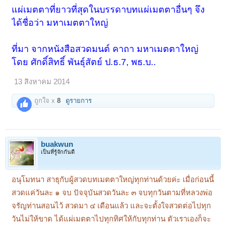
ตายไปนานแล้ว สมัยเรายังเป็นเด็ก แกเป็นคนจีน อาตมาชอบไปกินขนมเข่ง
แผ่เมตตาที่ยาวที่สุดในบรรดาบทแผ่เมตตาอื่นๆ จึง
ที่เขาไหว้เจ้ากันที่บ้านนั้น
ได้ชื่อว่า มหาเมตตาใหญ่
ยายนาคคนนั้นก็บอกว่า "ไอ้หนูเอ๋ย พระอั๊วพูดได้ว่ะ.."
หลวงพ่อ "อาม้า พระองค์ไหนพูดได้ให้พูดซิ"
ที่มา จากหนังสือสวดมนต์ คาถา มหาเมตตาใหญ่
ยายนาค "มันไม่พูดเดี๋ยวนี้ว่ะ
โดย ศักดิ์สิทธิ์ พันธุ์สัตย์ ป.ธ.7, พธ.บ..
หลวงพ่อ "มันพูดตอนไหน"
13 สิงหาคม 2014
ยายนาค "มันพูดกลางคืนว่ะ"
ถูกใจ x
8
ดูรายการ
แล้วบ้านนี้ไม่มีรั้วเลยนะ มีเรือหม้ออยู่ ๒ ลำ เรือใส่ฟืนสำหรับโยงเรือให้เรือ
ข้าม บ้านนี้มี ๓ ลำ แล้วมีพระสมเด็จวัดระฆัง บ้านนี้จอดเรือโยงหน้าวัดระฆัง
ได้พระสมเด็จโตมาเยอะเชียว พอบ่าย ๓ โมง ก็จุดธูปแล้ว คนไทยขี้เกียจบูชา
ไม่ค่อยรวย เจ็กรวย พอบ่าย ๓ โมงสวดเลย
buakwun
เราเลยบอกว่าอาม้า "พระอาม้าพูดได้ตอนไหน"
เป็นที่รู้จักกันดี
ยายนาค "มันพูดกลางคืนไม่พูดกลางวัน"
อนุโมทนา สาธุกับผู้สวดบทเมตตาใหญ่ทุกท่านด้วยค่ะ เมื่อก่อนนี้
หลวงพ่อ "ทำไมพูดกลางคืนล่ะ"
สวดแค่วันละ ๑ จบ ปัจจุบันสวดวันละ ๓ จบทุกวันตามที่หลวงพ่อ
ยายนาค "เวลาขโมยเข้ามามันพูดว่ะ มันสวดมนต์อั๊วตื่นหมดขโมยเอาอะไร
ไปไม่ได้ มันเป็นเทวดา ก็ได้ความอย่างนี้
จรัญท่านสอนไว้ สวดมา ๔ เดือนแล้ว และจะตั้งใจสวดต่อไปทุก
วันไม่ให้ขาด ได้แผ่เมตตาไปทุกทิศให้กับทุกท่าน ตัวเราเองก็จะ
ในเวลากาลต่อมา แม่ชีก้อนทองสวดมนต์ อาตมาก็ถามสวดยังไง สวดอย่าง