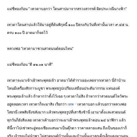
แม่ชีทองก้อน " เทวดาบอกว่า โดนสาปมาจากสรวงสวรรค์ ผิดประเวณีนางฟ้า"
เทวดาโดนสาปแล้วให้มาอยู่ที่ต้นพิกุลนี้ ๑๐๐ ปีตรงกับวันที่เท่านั้นเวลา ๙.๔๕ น.
ครบ ๑๐๐ ปี อาตมาก็จดไว้
หลวงพ่อ "เทวดามาชวนสวดมนต์ตอนไหน"
แม่ชีทองก้อน "ตี ๑๒.๐๑ นาที"
เทวดาจะมาเข้าเฝ้าพระพุทธเจ้า อาตมาได้ตำราเยอะเลยจากเทวดา นี่ถ้าบ้าน
ไหนมีเครื่องสักการะบูชา พระพุทธรูปเปรียบเสมือนประติมากรรม แทนองค์
พระพุทธเจ้าแล้ว ถ้าหากว่าตั้งไว้เฉย ๆ เทวดาไม่สิง ถ้าหากว่าสวดมนต์ไหว้พระ
อยู่ตลอดเวลา เทวดาก็จะมาสิง เรียกว่า
เทพ
เทวดาบอก แล้วบอกว่าหลวงพ่อ
โสธรนี่ เทพสิงจึงขลังมาก แล้วพระพุทธรูปที่เสาชิงช้านี่ เอามาตั้งและสวดมนต์
ทุกวันก็ยังสิงเลย เทวดาเค้าบอกว่าจะมาเฝ้าพระพุทธเจ้าตอน ๒๔ นาฬิกา แล้ว
ทีนี้เราไปเช่าพระอู่ทองเชียงแสนมาเป็นตุ๊กตา ราคาหลายแสน ถึงเป็นของเก่าก็
จริง เจ้าของไม่นำพา ไม่สวดมนต์บ้านนั้นและบ้านนั้นเอาลูกเด็กเล็กแดงมานอน