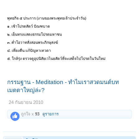
พุทธกิจ ๕ ประการ (งานของพระพุทธเจ้าประจำวัน)
๑. เช้าโปรดสัตว์ บิณฑบาต
๒. เย็นทรงแสดงธรรมโปรดมหาชน
๓. ค่ำโอวาทสั่งสอนพระภิกษุสงฆ์
๔. เที่ยงคืน แก้ปัญหาเทวดา
๕. ใกล้รุ่ง ตรวจดูอุปนิสัยเวไนยสัตว์ที่จะเสด็จไปโปรดในวันใหม่
กรรมฐาน - Meditation - ทำไมเราสวดมนต์บท
เมตตาใหญ่ล่ะ?
24 กันยายน 2010
ถูกใจ x
93
ดูรายการ