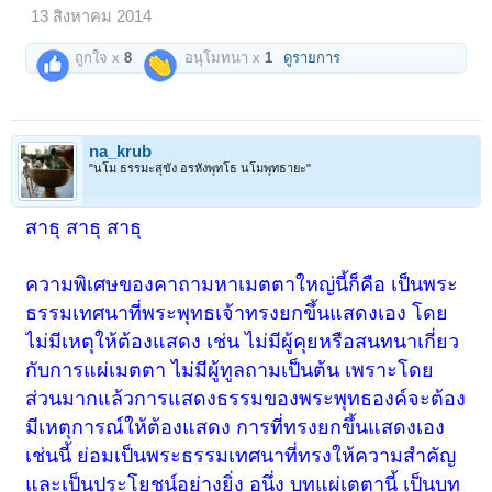
13 สิงหาคม 2014
"มหาเมตตาใหญ่"
เข้าไปสวดมนต์ สวดอะไร
บทใหญ่เลย อาตมา
ได้แต่บทสั้น ไม่ใช่บทยาว เทวดามาชวนสวด ๑ ปี แม่ชีก้อนทองนี้อ่าน
ถูกใจ x
8
อนุโมทนา x
1
ดูรายการ
หนังสือไม่ออก สวดได้หมดเลย เทวดาก็มาบอกแม่ชี บอกกราบเรียนหลวงพ่อ
วัดนี้ด้วย บอกเทวดาอยู่ต้นพิกุล นี่ผิดประเวณีนางฟ้านะ เอ..เรานึกว่าเทวดา
จะไม่โดนทำโทษ โดนนะ
เทวดามี ๒ อย่างคือ เทวดาพาล กับเทวดาตรง เทวดาพาลเป็นพวกชอบกิน
ของสังเวย เวลาโจรจะปล้น จะต้องมีบวงสรวงมีหัวหมูไป เทวดาพวกนี้ชอบ
na_krub
เข้าข้างพวกโจร เลยอาตมาถามว่าพวกโจรจะปล้นจะทำไง ต้องบวงสรวงนะ
"นโม ธรรมะสุขัง อรหังพุทโธ นโมพุทธายะ"
มีหัวหมู บายศรี เทวดาก็ส่งทิพยเนตร ไอ้พวกเทวดาพาลก็ว่าพวกเราไปซะ
หน่อย ไปกินเครื่องสังเวยอย่างนี้ก็มี เทวดายังมีแบบนี้แล้วโลกมนุษย์ทำไมจะ
ไม่มีแบบนี้ มันต้องมี เทวดาตรงไม่กินของใคร เทวดาบอกกับแม่ชีก้อนทอง
สาธุ สาธุ สาธุ
อย่างนี้
ใกล้จะตี ๑๒ อาตมาก็ย่องไปที่ใต้ถุนศาลา ส้วมบนนั้นไม่มี มีแต่อยู่ห่างไกล
ความพิเศษของคาถามหาเมตตาใหญ่นี้ก็คือ เป็นพระ
กลัวแกจะปัสสาวะรดเราจะตาย เราก็ย่องไป พอตี ๑๒.๐๑ น. แกจุดไม้ขีด
แล้วจุดธูปเทียน สวดมนต์เมตตาจริงเทวดาสวด ฟังอยู่เป็นชั่วโมง เทวดา
ธรรมเทศนาที่พระพุทธเจ้าทรงยกขึ้นแสดงเอง โดย
สวดมหาเมตตาใหญ่ จำไว้สวดให้เมตตาประชาชนอยู่เย็นเป็นสุข ถ้าเทวดา
ไม่มีเหตุให้ต้องแสดง เช่น ไม่มีผู้คุยหรือสนทนาเกี่ยว
พาลไม่สวดบทนี้ เลยให้ถามเทวดาว่าจะกลับจากต้นพิกุลเมื่อไร เทวดาก็บอก
ว่าพอครบ ๑๐๐ ปี ก็จะกลับ อาตมาจดไว้หมด ดูซิว่า ต้นพิกุลจะเกิดอะไรขึ้น
กับการแผ่เมตตา ไม่มีผู้ทูลถามเป็นต้น เพราะโดย
เทวดาบอกว่า ถ้าบ้านใครนะ มีเครื่องบูชา
มา
ส่วนมากแล้วการแสดงธรรมของพระพุทธองค์จะต้อง
พระพุทธรูป สวดมนต์ไหว้พระเป็นประจำเทวดาจะ
มีเหตุการณ์ให้ต้องแสดง การที่ทรงยกขึ้นแสดงเอง
ไปสิงสถิต
เช่นนี้ ย่อมเป็นพระธรรมเทศนาที่ทรงให้ความสำคัญ
อาตมามีตัวอย่างจะเล่าให้ฟัง มีคุณยายคนหนึ่ง ชื่อ แม่นาค อายุ ๘๐ กว่า
และเป็นประโยชน์อย่างยิ่ง อนึ่ง บทแผ่เตตานี้ เป็นบท