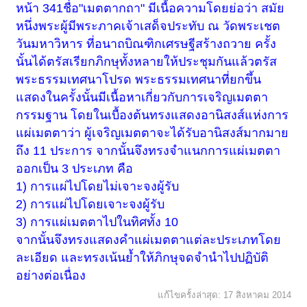
หน้า 341ชื่อ"เมตตากถา" มีเนื้อความโดยย่อว่า สมัย
ต้นพิกุลนี่"
หนึ่งพระผู้มีพระภาคเจ้าเสด็จประทับ ณ วัดพระเชต
แม่ชีทองก้อน " เทวดาบอกว่า โดนสาปมาจากสรวงสวรรค์ ผิดประเวณี
วันมหาวิหาร ที่อนาถบิณฑิกเศรษฐีสร้างถวาย ครั้ง
นางฟ้า"
นั้นได้ตรัสเรียกภิกษุทั้งหลายให้ประชุมกันแล้วตรัส
เทวดาโดนสาปแล้วให้มาอยู่ที่ต้นพิกุลนี้ ๑๐๐ ปีตรงกับวันที่เท่านั้นเวลา
๙.๔๕ น. ครบ ๑๐๐ ปี อาตมาก็จดไว้
พระธรรมเทศนาโปรด พระธรรมเทศนาที่ยกขึ้น
แสดงในครั้งนั้นมีเนื้อหาเกี่ยวกับการเจริญเมตตา
หลวงพ่อ "เทวดามาชวนสวดมนต์ตอนไหน"
กรรมฐาน โดยในเบื้องต้นทรงแสดงอานิสงส์แห่งการ
แม่ชีทองก้อน "ตี ๑๒.๐๑ นาที"
แผ่เมตตาว่า ผู้เจริญเมตตาจะได้รับอานิสงส์มากมาย
เทวดาจะมาเข้าเฝ้าพระพุทธเจ้า อาตมาได้ตำราเยอะเลยจากเทวดา นี่ถ้า
ถึง 11 ประการ จากนั้นจึงทรงจำแนกการแผ่เมตตา
บ้านไหนมีเครื่องสักการะบูชา พระพุทธรูปเปรียบเสมือนประติมากรรม แทน
องค์พระพุทธเจ้าแล้ว ถ้าหากว่าตั้งไว้เฉย ๆ เทวดาไม่สิง ถ้าหากว่าสวดมนต์
ออกเป็น 3 ประเภท คือ
ไหว้พระอยู่ตลอดเวลา เทวดาก็จะมาสิง เรียกว่า เทพ เทวดาบอก แล้วบอกว่า
1) การแผ่ไปโดยไม่เจาะจงผู้รับ
หลวงพ่อโสธรนี่ เทพสิงจึงขลังมาก แล้วพระพุทธรูปที่เสาชิงช้านี่ เอามาตั้ง
และสวดมนต์ทุกวันก็ยังสิงเลย เทวดาเค้าบอกว่าจะมาเฝ้าพระพุทธเจ้าตอน
2) การแผ่ไปโดยเจาะจงผู้รับ
๒๔ นาฬิกา แล้วทีนี้เราไปเช่าพระอู่ทองเชียงแสนมาเป็นตุ๊กตา ราคาหลาย
แสน ถึงเป็นของเก่าก็จริง เจ้าของไม่นำพา ไม่สวดมนต์บ้านนั้นและบ้านนั้น
3) การแผ่เมตตาไปในทิศทั้ง 10
เอาลูกเด็กเล็กแดงมานอนหน้าพระ เทวดาบอกหนีหมด ไม่สวดมนต์ให้ บาง
จากนั้นจึงทรงแสดงคำแผ่เมตตาแต่ละประเภทโดย
บ้านทำห้องพระไว้นอนกันเต็มหมด เทวดาไม่มาสิง ไม่มาสวดมนต์ อาตมา
นึกว่าคงไม่มีจริง แต่มันเกิดมีจริงขึ้นมาแล้ว อาตมาก็จดไว้เดี๋ยวนี้ยังจดไว้
ละเอียด และทรงเน้นย้ำให้ภิกษุจดจำนำไปปฏิบัติ
พร้อม
อย่างต่อเนื่อง
แล้วบอกแม่ชีให้ถามเทวดาซิ มาอยู่ที่ต้นพิกุลนี่ลำบากลำบนแค่ไหน บอกไป
แก้ไขครั้งล่าสุด:
17 สิงหาคม 2014
เที่ยวสวดมนต์นี่ มาสวดเฉพาะแม่ชีหรือเปล่า เทวดาบอกทั่วไป บ้านไหน
สวดมนต์ไหว้พระนะ เอาใจใส่สวดมนต์ดีทั้งครอบครัว บ้านนั้นจะมีเทวดา