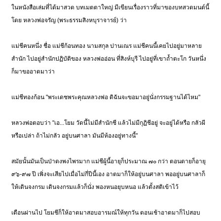
ในหนังสือเล่มที่ได้มาสวด บทเมตตาใหญ่ มีเขียนเรื่องราวที่มาของบทสวดมนต์นี้
โดย หลวงพ่อจรัญ (พระธรรมสิงหบุราจารย์) ว่า
แม่ชีคนหนึ่ง ชื่อ แม่ชีก้อนทอง นามสกุล ปานเณร แม่ชีคนนี้เคยไปอยู่มาหลาย
สำนัก ไปอยู่สำนักปฏิบัติของ หลวงพ่ออ่อน ที่สิงห์บุรี ไปอยู่ที่เขาถ้ำตะโก วันหนึ่ง
ก็มาขออาตมาว่า
แม่ชีทองก้อน "พระเดชพระคุณหลวงพ่อ ดิฉันจะขอมาอยู่นั่งกรรมฐานได้ไหม"
หลวงพ่อตอบว่า "เอ...โยม วัดนี้ไม่มีสำนักชี แล้วไม่มีกุฏิชีอยู่ จะอยู่ได้หรือ กลัวผี
หรือเปล่า ถ้าไม่กลัว อยู่บนศาลา มันมีห้องอยู่ทางนี้"
สมัยนั้นมันเป็นป่าดงพงไพรมาก แม่ชีผู้นี้อายุก็ประมาณ ๗๐ กว่า ตอนตายก็อายุ
๙๖-๙๗ ปี เพิ่งจะเสียไปเมื่อไม่กี่ปีนี้เอง อาตมาก็ให้อยู่บนศาลา พออยู่บนศาลาก็
ให้เดินจงกรม เดินจงกรมแล้วก็นั่ง พองหนอยุบหนอ แล้วตั้งสติเข้าไว้
เดือนผ่านไป โยมชีก็ให้อาตมาสอบอารมณ์ให้ทุกวัน ตอนเช้าอาตมาก็ไปสอบ