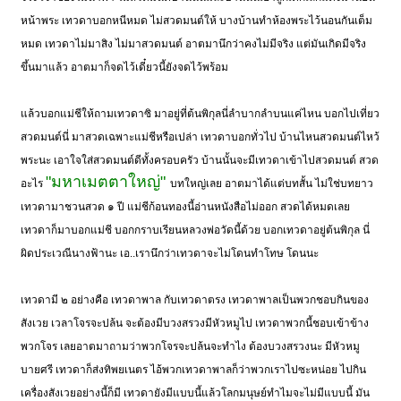
หน้าพระ เทวดาบอกหนีหมด ไม่สวดมนต์ให้ บางบ้านทำห้องพระไว้นอนกันเต็ม
หมด เทวดาไม่มาสิง ไม่มาสวดมนต์ อาตมานึกว่าคงไม่มีจริง แต่มันเกิดมีจริง
ขึ้นมาแล้ว อาตมาก็จดไว้เดี๋ยวนี้ยังจดไว้พร้อม
แล้วบอกแม่ชีให้ถามเทวดาซิ มาอยู่ที่ต้นพิกุลนี่ลำบากลำบนแค่ไหน บอกไปเที่ยว
สวดมนต์นี่ มาสวดเฉพาะแม่ชีหรือเปล่า เทวดาบอกทั่วไป บ้านไหนสวดมนต์ไหว้
พระนะ เอาใจใส่สวดมนต์ดีทั้งครอบครัว บ้านนั้นจะมีเทวดาเข้าไปสวดมนต์ สวด
"มหาเมตตาใหญ่"
อะไร
บทใหญ่เลย อาตมาได้แต่บทสั้น ไม่ใช่บทยาว
เทวดามาชวนสวด ๑ ปี แม่ชีก้อนทองนี้อ่านหนังสือไม่ออก สวดได้หมดเลย
เทวดาก็มาบอกแม่ชี บอกกราบเรียนหลวงพ่อวัดนี้ด้วย บอกเทวดาอยู่ต้นพิกุล นี่
ผิดประเวณีนางฟ้านะ เอ..เรานึกว่าเทวดาจะไม่โดนทำโทษ โดนนะ
เทวดามี ๒ อย่างคือ เทวดาพาล กับเทวดาตรง เทวดาพาลเป็นพวกชอบกินของ
สังเวย เวลาโจรจะปล้น จะต้องมีบวงสรวงมีหัวหมูไป เทวดาพวกนี้ชอบเข้าข้าง
พวกโจร เลยอาตมาถามว่าพวกโจรจะปล้นจะทำไง ต้องบวงสรวงนะ มีหัวหมู
บายศรี เทวดาก็ส่งทิพยเนตร ไอ้พวกเทวดาพาลก็ว่าพวกเราไปซะหน่อย ไปกิน
เครื่องสังเวยอย่างนี้ก็มี เทวดายังมีแบบนี้แล้วโลกมนุษย์ทำไมจะไม่มีแบบนี้ มัน