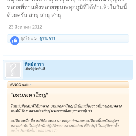
หลายที่ท่านทั้งหลายทุกภพทุกภูมิที่ได้ทำแล้วในวันนี้
ด้วยครับ สาธุ สาธุ สาธุ
23 สิงหาคม 2012
ถูกใจ x
5
ดูรายการ
ทิพย์ดารา
เป็นที่รู้จักกันดี
VANCO said:
↑
"บทเมตตาใหญ่"
ในหนังสือเล่มที่ได้มาสวด บทเมตตาใหญ่ มีเขียนเรื่องราวที่มาของบทสวด
มนต์นี้ โดย หลวงพ่อจรัญ (พระธรรมสิงหบุราจารย์) ว่า
แม่ชีคนหนึ่ง ชื่อ แม่ชีก้อนทอง นามสกุล ปานเณร แม่ชีคนนี้เคยไปอยู่มา
หลายสำนัก ไปอยู่สำนักปฏิบัติของ หลวงพ่ออ่อน ที่สิงห์บุรี ไปอยู่ที่เขาถ้ำ
ตะโก วันหนึ่งก็มาขออาตมาว่า