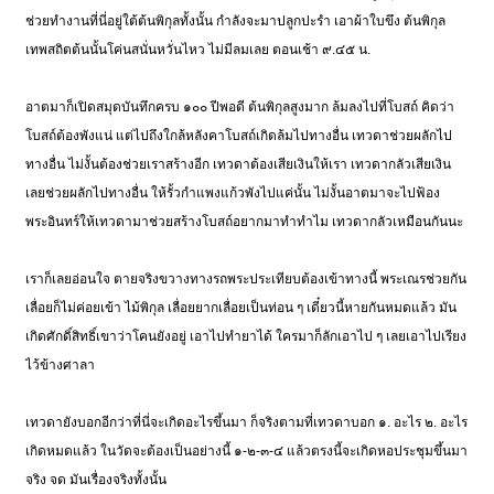
ช่วยทำงานที่นี่อยู่ใต้ต้นพิกุลทั้งนั้น กำลังจะมาปลูกปะรำ เอาผ้าใบขึง ต้นพิกุล
เทพสถิตต้นนั้นโค่นสนั่นหวั่นไหว ไม่มีลมเลย ตอนเช้า ๙.๔๕ น.
อาตมาก็เปิดสมุดบันทึกครบ ๑๐๐ ปีพอดี ต้นพิกุลสูงมาก ล้มลงไปที่โบสถ์ คิดว่า
โบสถ์ต้องพังแน่ แต่ไปถึงใกล้หลังคาโบสถ์เกิดล้มไปทางอื่น เทวดาช่วยผลักไป
ทางอื่น ไม่งั้นต้องช่วยเราสร้างอีก เทวดาต้องเสียเงินให้เรา เทวดากลัวเสียเงิน
เลยช่วยผลักไปทางอื่น ให้รั้วกำแพงแก้วพังไปแค่นั้น ไม่งั้นอาตมาจะไปฟ้อง
พระอินทร์ให้เทวดามาช่วยสร้างโบสถ์อยากมาทำทำไม เทวดากลัวเหมือนกันนะ
เราก็เลยอ่อนใจ ตายจริงขวางทางรถพระประเทียบต้องเข้าทางนี้ พระเณรช่วยกัน
เลื่อยก็ไม่ค่อยเข้า ไม้พิกุล เลื่อยยากเลื่อยเป็นท่อน ๆ เดี๋ยวนี้หายกันหมดแล้ว มัน
เกิดศักดิ์สิทธิ์เขาว่าโคนยังอยู่ เอาไปทำยาได้ ใครมาก็ลักเอาไป ๆ เลยเอาไปเรียง
ไว้ข้างศาลา
เทวดายังบอกอีกว่าที่นี่จะเกิดอะไรขึ้นมา ก็จริงตามที่เทวดาบอก ๑. อะไร ๒. อะไร
เกิดหมดแล้ว ในวัดจะต้องเป็นอย่างนี้ ๑-๒-๓-๔ แล้วตรงนี้จะเกิดหอประชุมขึ้นมา
จริง จด มันเรื่องจริงทั้งนั้น