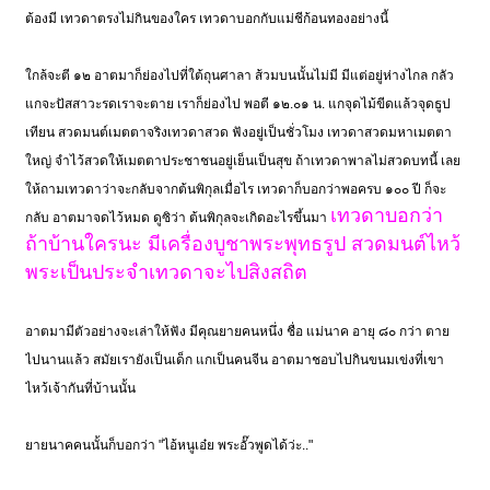
ต้องมี เทวดาตรงไม่กินของใคร เทวดาบอกกับแม่ชีก้อนทองอย่างนี้
ใกล้จะตี ๑๒ อาตมาก็ย่องไปที่ใต้ถุนศาลา ส้วมบนนั้นไม่มี มีแต่อยู่ห่างไกล กลัว
แกจะปัสสาวะรดเราจะตาย เราก็ย่องไป พอตี ๑๒.๐๑ น. แกจุดไม้ขีดแล้วจุดธูป
เทียน สวดมนต์เมตตาจริงเทวดาสวด ฟังอยู่เป็นชั่วโมง เทวดาสวดมหาเมตตา
ใหญ่ จำไว้สวดให้เมตตาประชาชนอยู่เย็นเป็นสุข ถ้าเทวดาพาลไม่สวดบทนี้ เลย
ให้ถามเทวดาว่าจะกลับจากต้นพิกุลเมื่อไร เทวดาก็บอกว่าพอครบ ๑๐๐ ปี ก็จะ
เทวดาบอกว่า
กลับ อาตมาจดไว้หมด ดูซิว่า ต้นพิกุลจะเกิดอะไรขึ้นมา
ถ้าบ้านใครนะ มีเครื่องบูชาพระพุทธรูป สวดมนต์ไหว้
พระเป็นประจำเทวดาจะไปสิงสถิต
อาตมามีตัวอย่างจะเล่าให้ฟัง มีคุณยายคนหนึ่ง ชื่อ แม่นาค อายุ ๘๐ กว่า ตาย
ไปนานแล้ว สมัยเรายังเป็นเด็ก แกเป็นคนจีน อาตมาชอบไปกินขนมเข่งที่เขา
ไหว้เจ้ากันที่บ้านนั้น
ยายนาคคนนั้นก็บอกว่า "ไอ้หนูเอ๋ย พระอั๊วพูดได้ว่ะ.."