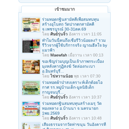
เข้าชมมาก
ร่วมทอดกฐินสามัคคีเพื่อสมทบทุน
สร้างอุโบสถ วัดปากตกสามัคคี
จ.เพชรบูรณ์ 30-31ตค.69
โดย
ศิษย์รุ่นจิ๋ว
อังคาร เวลา 11:05
ทำไมวันนี้คนถึงเชื่อรีวิวน้อยลง? รวม
รีวิวจากผู้ใช้บริการจริง ญาณฮีลใจ by
แมวฟ้า
โดย
Maewfah
เมื่อวาน เวลา 00:13
ขอเชิญร่วมบุญเป็นเจ้าภาพกระเบื้อง
มุงหลังคากุฏิสงฆ์ วัดล่องกะเบา
อ.อินทร์บุรี...
โดย
ไข่หวานน้อย
พุธ เวลา 07:30
ร่วมทอดผ้าป่าสงเคราะห์เด็กด้อยโอ
กาศ รร.หมู่บ้านเด็ก-มูลนิธิเด็ก
กาญจนบุรี...
โดย
ศิษย์รุ่นจิ๋ว
อังคาร เวลา 10:37
ร่วมทอดกฐินสมทบทุนสร้างเมรุ วัด
ทองหลาง อ.บ้านนา จ.นครนายก
1พย.2569
โดย
ศิษย์รุ่นจิ๋ว
อังคาร เวลา 10:48
เสียงธรรมจากวัดท่าขนุน วันอังคารที่