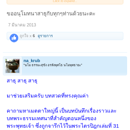
Click to expand...
แม่ชีทองก้อน "พระเดชพระคุณหลวงพ่อ ดิฉันจะขอมาอยู่นั่งกรรมฐานได้
ไหม"
ขออนุโมทนาสาธุกับทุกๆท่านด้วยนะคะ
หลวงพ่อตอบว่า "เอ...โยม วัดนี้ไม่มีสำนักชี แล้วไม่มีกุฏิชีอยู่ จะอยู่ได้หรือ
กลัวผีหรือเปล่า ถ้าไม่กลัว อยู่บนศาลา มันมีห้องอยู่ทางนี้"
7 มีนาคม 2013
สมัยนั้นมันเป็นป่าดงพงไพรมาก แม่ชีผู้นี้อายุก็ประมาณ ๗๐ กว่า ตอนตายก็
ถูกใจ x
6
ดูรายการ
อายุ ๙๖-๙๗ ปี เพิ่งจะเสียไปเมื่อไม่กี่ปีนี้เอง อาตมาก็ให้อยู่บนศาลา พออยู่
บนศาลาก็ให้เดินจงกรม เดินจงกรมแล้วก็นั่ง พองหนอยุบหนอ แล้วตั้งสติเข้า
ไว้
เดือนผ่านไป โยมชีก็ให้อาตมาสอบอารมณ์ให้ทุกวัน ตอนเช้าอาตมาก็ไป
สอบอารมณ์ให้ แม่ชีเล่าให้อาตมาฟังว่า
na_krub
"นโม ธรรมะสุขัง อรหังพุทโธ นโมพุทธายะ"
แม่ชีทองก้อน "หลวงพ่อฉันจะลำบากเสียแล้ว เทวดามากวน"
หลวงพ่อ "เทวดามาทำไม"
สาธุ สาธุ สาธุ
แม่ชีทองก้อน "มาชวนฉันสวดมนต์"
มาช่วยเสริมครับ บทสวดที่ทรงคุณค่า
อาตมาก็ให้กำหนดเห็นหนอ พอมาอีกคืนหนึ่ง แม่ชีก็เล่าว่ากำหนดเห็นหนอ
ๆ แต่เทวดาไม่ไป ไม่ยอมไป
คาถามหาเมตตาใหญ่นี้ เป็นบทบันทึกเรื่องราวและ
อาตมาถามว่า "เทวดาอยู่ที่ไหน ถามเทวดาซิ"
บทพระธรรมเทศนาที่สำคัญตอนหนึ่งของ
แม่ชีทองก้อน "เทวดาบอกว่าอยู่ที่ต้นพิกุล"
พระพุทธเจ้า ซึ่งถูกจารึกไว้ในพระไตรปิฎกเล่มที่ 31
หลวงพ่อ "เอ..มาอยู่ได้อย่างไรที่ต้นพิกุล เชื่อไม่ได้ ถามเทวดาซิทำไมมาอยู่ที่