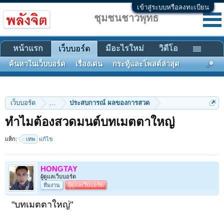
เข้าสู่ระบบหรือลงทะเบียน
ชุมชนชาวพุทธ
หน้าแรก
มีอะไรใหม่
วิดีโอ
เว็บบอร์ด
ค้นหาในเว็บบอร์ด
เรื่องเด่น
กระทู้และโพสต์ล่าสุด
เว็บบอร์ด
...
ประสบการณ์ ผลของการสวด
ทำไมต้องสวดมนต์บทเมตตาใหญ่
แท็ก:
เทพ
แก้ไข
HONGTAY
ผู้ดูแลเว็บบอร์ด
ทีมงาน
ผู้ดูแลเว็บบอร์ด
"บทเมตตาใหญ่"