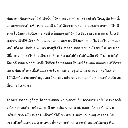
ต่อมาแม่ชีก้อนทองก็มีสำนักขึ้น ก็ให้แกลงจากศาลา สร้างสำนักให้อยู่ อีกวันหนึ่ง
อาตมาจะต้องไปเชียงราย ออกตี ๑ ไม่ได้บอกแกหรอก แกแก่แล้ว อาตมาก็ไปตี
๑ กะไปฉันเพลที่เชียงราย พอตี ๑ ก็ออกจากที่วัด ถึงเชียงรายประมาณ ๙ โมงเช้า
พอตอนเช้ามีชีเด็ก ๆ ก็บอกจะมาลาอาตมา แม่ชีก้อนทองบอกไม่ต้องไปลา หลวง
พ่อไปตั้งแต่เมื่อคืนตี ๑ แล้ว ยายรู้ได้ไง เทวดาบอกข้า มีประโยชน์เห็นไหม แล้ว
ทีนี้อาตมาไปจะไปค้างเชียงรายสัก ๓ คืน พอไปค้างได้คืนเดียวนึกถึงงานวัดได้
ต้องกลับก่อน พอกลับมาถึงนี่ก็ดึกแล้ว พอตอนเช้าแม่ชีก้อนทองบอกกับแม่ชีอีกว่า
หลวงพ่อมาตั้งแต่เมื่อคืนแล้ว จะไปลาก็ซะ ยายรู้ได้ไง เทวดาบอก คุยกับเทวดา
ได้ก็ดีเหมือนกัน อย่าไปพูดคนเดียวนะ คนอื่นเขาจะว่าเอา ก็ลำบากเหมือนกัน อัน
นี้หมายถึงเทวดา
อาตมาได้ความรู้ก็สรุปได้ว่า
พุทธกิจ ๕ ประการ* เป็นความจริงยังใช้ได้ เทวดาก็
จะไปสวดมนต์ตามบ้านเวลาตี ๑๒ แน่นอน เทวดายังบอกต่อไปว่า บ้านไหน
เครื่องบูชาพระไม่สะอาด แล้วหน้าโต๊ะหมู่พระ คนนอนเกะกะอยู่ เทวดาจะไม่
เข้าไปในนั้นแน่นอน บ้านไหนหมั่นสวดมนต์ เทวดาจะสวดมนต์ให้พรทุกคืน