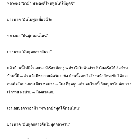
หลวงพ่อ "อาม้า พระองค์ไหนพูดได้ให้พูดซิ"
ยายนาค "มันไม่พูดเดี๋ยวนี้ว่ะ
หลวงพ่อ "มันพูดตอนไหน"
ยายนาค "มันพูดกลางคืนว่ะ"
แล้วบ้านนี้ไม่มีรั้วเลยนะ มีเรือหม้ออยู่ ๒ ลำ เรือใส่ฟืนสำหรับโยงเรือให้เรือข้าม
บ้านนี้มี ๓ ลำ แล้วมีพระสมเด็จวัดระฆัง บ้านนี้จอดเรือโยงหน้าวัดระฆัง ได้พระ
สมเด็จโตมาเยอะเชียว พอบ่าย ๓ โมง ก็จุดธูปแล้ว คนไทยขี้เกียจบูชาไม่ค่อยรวย
เจ็กรวย พอบ่าย ๓ โมงสวดเลย
เราเลยบอกว่าอาม้า "พระอาม้าพูดได้ตอนไหน"
ยายนาค "มันพูดกลางคืนไม่พูดกลางวัน"