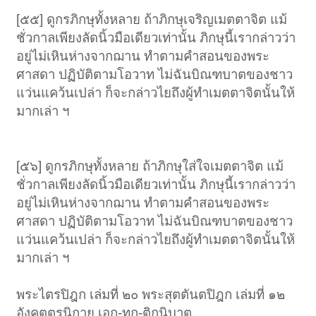
คนนะ เห็นหนอบอกได้แต่ยังไม่บอกต้องแนะแนว
[๕๕] ดูกรภิกษุทั้งหลาย ถ้าภิกษุเจริญเมตตาจิต แม้
อันนี้เรื่องจริง
ชั่วกาลเพียงลัดนิ้วมือเดียวเท่านั้น ภิกษุนี้เรากล่าวว่า
อยู่ไม่เหินห่างจากฌาน ทำตามคำสอนของพระ
แล้วเวลากาลต่อมา แม่ชีก้อนทองยังมีเกร็ดพิเศษอีกหลายอย่าง เทวดาบอก
ศาสดา ปฏิบัติตามโอวาท ไม่ฉันบิณฑบาตของชาว
ไว้ว่าอยากคุยกับเทวดาให้สวดบทเมตตาใหญ่นี้ แล้ววันหนึ่งใกล้วันที่
สมเด็จพระสังฆราช จะเสด็จ ประชุมพระสงฆ์ทั่วราชอาณาจักร วัดพัฒนา
แว่นแคว้นเปล่า ก็จะกล่าวไยถึงผู้ทำเมตตาจิตนั้นให้
ตัวอย่างก็เหลืออีก ๑๐ กว่าวันเท่านั้น ก็จะเสด็จแล้ว ๙.๔๕ น. ตอนเช้า
อาตมายังอยู่ที่กุฏิ คนเคยมาช่วยทำงานที่นี่อยู่ใต้ต้นพิกุลทั้งนั้น กำลังจะมา
มากเล่า ฯ
ปลูกปะรำ เอาผ้าใบขึง ต้นพิกุลเทพสถิตต้นนั้นโค่นสนั่นหวั่นไหว ไม่มีลมเลย
ตอนเช้า ๙.๔๕ น.
อาตมาก็เปิดสมุดบันทึกครบ ๑๐๐ ปีพอดี ต้นพิกุลสูงมาก ล้มลงไปที่โบสถ์ คิด
ว่าโบสถ์ต้องพังแน่ แต่ไปถึงใกล้หลังคาโบสถ์เกิดล้มไปทางอื่น เทวดาช่วย
[๕๖] ดูกรภิกษุทั้งหลาย ถ้าภิกษุใส่ใจเมตตาจิต แม้
ผลักไปทางอื่น ไม่งั้นต้องช่วยเราสร้างอีก เทวดาต้องเสียเงินให้เรา เทวดา
ชั่วกาลเพียงลัดนิ้วมือเดียวเท่านั้น ภิกษุนี้เรากล่าวว่า
กลัวเสียเงินเลยช่วยผลักไปทางอื่น ให้รั้วกำแพงแก้วพังไปแค่นั้น ไม่งั้น
อาตมาจะไปฟ้องพระอินทร์ให้เทวดามาช่วยสร้างโบสถ์อยากมาทำทำไม
อยู่ไม่เหินห่างจากฌาน ทำตามคำสอนของพระ
เทวดากลัวเหมือนกันนะ
ศาสดา ปฏิบัติตามโอวาท ไม่ฉันบิณฑบาตของชาว
เราก็เลยอ่อนใจ ตายจริงขวางทางรถพระประเทียบต้องเข้าทางนี้ พระเณร
แว่นแคว้นเปล่า ก็จะกล่าวไยถึงผู้ทำเมตตาจิตนั้นให้
ช่วยกันเลื่อยก็ไม่ค่อยเข้า ไม้พิกุล เลื่อยยากเลื่อยเป็นท่อน ๆ เดี๋ยวนี้หายกัน
หมดแล้ว มันเกิดศักดิ์สิทธิ์เขาว่าโคนยังอยู่ เอาไปทำยาได้ ใครมาก็ลักเอา
มากเล่า ฯ
ไป ๆ เลยเอาไปเรียงไว้ข้างศาลา
เทวดายังบอกอีกว่าที่นี่จะเกิดอะไรขึ้นมา ก็จริงตามที่เทวดาบอก ๑. อะไร ๒.
พระไตรปิฎก เล่มที่ ๒๐ พระสุตตันตปิฎก เล่มที่ ๑๒
อะไร เกิดหมดแล้ว ในวัดจะต้องเป็นอย่างนี้ ๑-๒-๓-๔ แล้วตรงนี้จะเกิดหอ
ประชุมขึ้นมาจริง จด มันเรื่องจริงทั้งนั้น
อังคุตตรนิกาย เอก-ทุก-ติกนิบาต