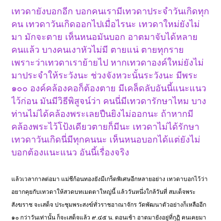
เทวดายังบอกอีก บอกคนเรามีเทวดาประจำวันเกิดทุก
คน เทวดาวันเกิดออกไปเมื่อไรนะ เทวดาใหม่ยังไม่
มา มักจะตาย เห็นหนอมันบอก อาตมาจับได้หลาย
คนแล้ว บางคนเงาหัวไม่มี ตายแน่ ตายทุกราย
เพราะว่าเทวดาเราย้ายไป หากเทวดาองค์ใหม่ยังไม่
มาประจำให้ระวังนะ ช่วงจังหวะนั้นระวังนะ มีพระ
๑๐๐ องค์คล้องคอก็ต้องตาย มีเคล็ดลับอันนี้แนะแนว
ไว้ก่อน มันมีวิธีพิสูจน์ว่า คนนี่มีเทวดารักษาไหม บาง
ท่านไม่ได้คล้องพระเลยปืนยิงไม่ออกนะ ถ้าหากมี
คล้องพระไว้โป้งเดียวตายก็มีนะ เทวดาไม่ได้รักษา
เทวดาวันเกิดนี่มีทุกคนนะ เห็นหนอบอกได้แต่ยังไม่
บอกต้องแนะแนว อันนี้เรื่องจริง
แล้วเวลากาลต่อมา แม่ชีก้อนทองยังมีเกร็ดพิเศษอีกหลายอย่าง เทวดาบอกไว้ว่า
อยากคุยกับเทวดาให้สวดบทเมตตาใหญ่นี้ แล้ววันหนึ่งใกล้วันที่ สมเด็จพระ
สังฆราช จะเสด็จ ประชุมพระสงฆ์ทั่วราชอาณาจักร วัดพัฒนาตัวอย่างก็เหลืออีก
๑๐ กว่าวันเท่านั้น ก็จะเสด็จแล้ว ๙.๔๕ น. ตอนเช้า อาตมายังอยู่ที่กุฏิ คนเคยมา