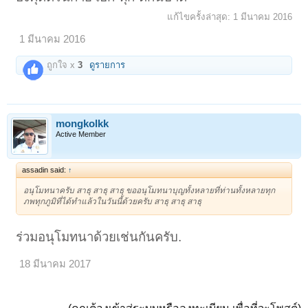
แก้ไขครั้งล่าสุด:
1 มีนาคม 2016
ต่อมาแม่ชีก้อนทองก็มีสำนักขึ้น ก็ให้แกลงจากศาลา สร้างสำนักให้อยู่ อีกวัน
หนึ่งอาตมาจะต้องไปเชียงราย ออกตี ๑ ไม่ได้บอกแกหรอก แกแก่แล้ว
1 มีนาคม 2016
อาตมาก็ไปตี ๑ กะไปฉันเพลที่เชียงราย พอตี ๑ ก็ออกจากที่วัด ถึงเชียงราย
ประมาณ ๙ โมงเช้า พอตอนเช้ามีชีเด็ก ๆ ก็บอกจะมาลาอาตมา แม่ชีก้อน
ถูกใจ x
3
ดูรายการ
ทองบอกไม่ต้องไปลา หลวงพ่อไปตั้งแต่เมื่อคืนตี ๑ แล้ว ยายรู้ได้ไง เทวดา
บอกข้า มีประโยชน์เห็นไหม แล้วทีนี้อาตมาไปจะไปค้างเชียงรายสัก ๓ คืน
พอไปค้างได้คืนเดียวนึกถึงงานวัดได้ต้องกลับก่อน พอกลับมาถึงนี่ก็ดึกแล้ว
พอตอนเช้าแม่ชีก้อนทองบอกกับแม่ชีอีกว่า หลวงพ่อมาตั้งแต่เมื่อคืนแล้ว จะ
ไปลาก็ซะ ยายรู้ได้ไง เทวดาบอก คุยกับเทวดาได้ก็ดีเหมือนกัน อย่าไปพูด
mongkolkk
คนเดียวนะ คนอื่นเขาจะว่าเอา ก็ลำบากเหมือนกัน อันนี้หมายถึงเทวดา
Active Member
อาตมาได้ความรู้ก็สรุปได้ว่า
พุทธกิจ ๕ ประการ* เป็นความจริงยังใช้ได้
เทวดาก็จะไปสวดมนต์ตามบ้านเวลาตี ๑๒ แน่นอน เทวดายังบอกต่อไปว่า
บ้านไหนเครื่องบูชาพระไม่สะอาด แล้วหน้าโต๊ะหมู่พระ คนนอนเกะกะอยู่
assadin said:
↑
เทวดาจะไม่เข้าไปในนั้นแน่นอน บ้านไหนหมั่นสวดมนต์ เทวดาจะสวดมนต์
อนุโมทนาครับ สาธุ สาธุ สาธุ ขออนุโมทนาบุญทั้งหลายที่ท่านทั้งหลายทุก
ให้พรทุกคืน
ภพทุกภูมิที่ได้ทำแล้วในวันนี้ด้วยครับ สาธุ สาธุ สาธุ
พุทธกิจ ๕ ประการ (งานของพระพุทธเจ้าประจำวัน)
ร่วมอนุโมทนาด้วยเช่นกันครับ.
๑. เช้าโปรดสัตว์ บิณฑบาต
๒. เย็นทรงแสดงธรรมโปรดมหาชน
๓. ค่ำโอวาทสั่งสอนพระภิกษุสงฆ์
18 มีนาคม 2017
๔. เที่ยงคืน แก้ปัญหาเทวดา
๕. ใกล้รุ่ง ตรวจดูอุปนิสัยเวไนยสัตว์ที่จะเสด็จไปโปรดในวันใหม่