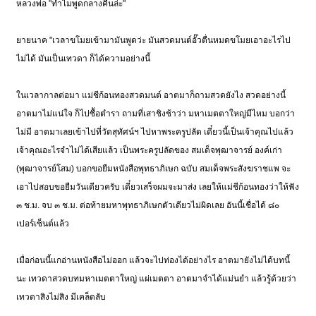
หลวงพ่อ "ทำไมพูดกลางคืนล่ะ"
ยายนาค "เวลาขโมยเข้ามามันพูดว่ะ มันสวดมนต์อั๊วตื่นหมดขโมยเอาอะไรไป
ไม่ได้ มันเป็นเทวดา ก็ได้ความอย่างนี้
ในเวลากาลต่อมา แม่ชีก้อนทองสวดมนต์ อาตมาก็ถามสวดยังไง สวดอย่างนี้
อาตมาไม่แน่ใจ ก็ไปซื้อตำรา ถามที่เสาชิงช้าว่า มหาเมตตาใหญ่มีไหม บอกว่า
ไม่มี อาตมาเลยเข้าไปที่วัดสุทัศน์ฯ ไปหาพระครูปลัด เดี๋ยวนี้เป็นเจ้าคุณไปแล้ว
เจ้าคุณอะไรจำไม่ได้เสียแล้ว เป็นพระครูปลัดของ สมเด็จพุฒาจารย์ องค์เก่า
(พุฒาจารย์โสม) บอกขอยืมหนังสือพุทธาภิเษก ฉบับ สมเด็จพระสังฆราชแพ จะ
เอาไปสอบขอยืมวันเดียวครับ เดี๋ยวเสร็จผมจะมาส่ง เลยให้แม่ชีก้อนทองว่าให้ฟัง
๓ ช.ม. จบ ๓ ช.ม. ต่อท้ายมหาพุทธาภิเษกตัวเดียวไม่ผิดเลย อันนี้เชื่อได้ ๘๐
เปอร์เซ็นต์แล้ว
เมื่อก่อนนี้แกอ่านหนังสือไม่ออก แล้วจะไปท่องได้อย่างไร อาตมายังไม่ได้บทนี้
นะ เทวดาสวดบทมหาเมตตาใหญ่ แผ่เมตตา อาตมาจำได้แม่นยำ แล้วรู้ด้วยว่า
เทวดาสิงไม่สิง มีเคล็ดลับ