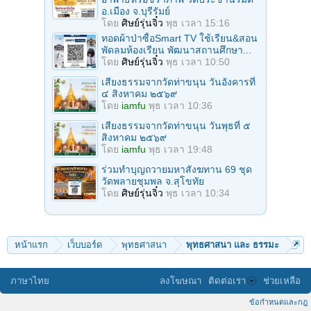
อ.เมือง จ.บุรีรัมย์
โดย
ศิษย์รุ่นจิ๋ว
พุธ เวลา 15:16
ทอดผ้าป่าซื้อSmart TV ใช้เรียน&สอน
พัดลมห้องเรียน พัฒนาสถานศึกษา...
โดย
ศิษย์รุ่นจิ๋ว
พุธ เวลา 10:50
เสียงธรรมจากวัดท่าขนุน วันอังคารที่
๔ สิงหาคม ๒๕๖๙
โดย
iamfu
พุธ เวลา 10:36
เสียงธรรมจากวัดท่าขนุน วันพุธที่ ๕
สิงหาคม ๒๕๖๙
โดย
iamfu
พุธ เวลา 19:48
ร่วมทําบุญถวายมหาสังฆทาน 69 ชุด
วัดพลายชุมพล จ.สุโขทัย
โดย
ศิษย์รุ่นจิ๋ว
พุธ เวลา 10:34
หน้าแรก
เว็บบอร์ด
พุทธศาสนา
พุทธศาสนา และ ธรรมะ
ภาษาไทย
ลงโฆษณา
ติดต่อเรา
ช่วยเหลือ
ข้อกำหนดและกฎ