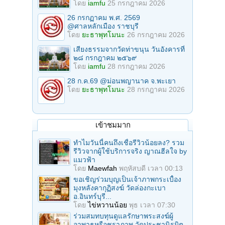
โดย
iamfu
25 กรกฎาคม 2026
26 กรกฏาคม พ.ศ. 2569
@ศาลหลักเมือง ราชบุรี
โดย
ยะธาพุทโมนะ
26 กรกฎาคม 2026
เสียงธรรมจากวัดท่าขนุน วันอังคารที่
๒๘ กรกฎาคม ๒๕๖๙
โดย
iamfu
28 กรกฎาคม 2026
28 ก.ค.69 @ม่อนพญานาค จ.พะเยา
โดย
ยะธาพุทโมนะ
28 กรกฎาคม 2026
เข้าชมมาก
ทำไมวันนี้คนถึงเชื่อรีวิวน้อยลง? รวม
รีวิวจากผู้ใช้บริการจริง ญาณฮีลใจ by
แมวฟ้า
โดย
Maewfah
พฤหัสบดี เวลา 00:13
ขอเชิญร่วมบุญเป็นเจ้าภาพกระเบื้อง
มุงหลังคากุฏิสงฆ์ วัดล่องกะเบา
อ.อินทร์บุรี...
โดย
ไข่หวานน้อย
พุธ เวลา 07:30
ร่วมสมทบทุนดูแลรักษาพระสงฆ์ผู้
อาพาธหรือชราภาพ วัดประชานิรมิต