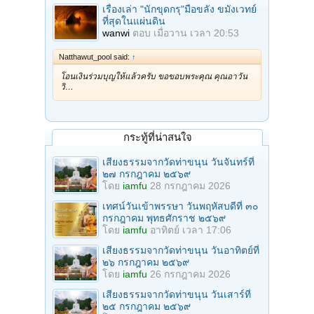
เรื่องเล่า "นักขุดกรุ"มือขลัง ขมังเวทย์
ที่สุดในแผ่นดิน
wanwi
ตอบ
เมื่อวาน เวลา 20:53
Natthawut_pool said:
↑
โอนเงินร่วมบุญให้แล้วครับ ขอขอบพระคุณ คุณอาวัน
วิ…
กระทู้ที่น่าสนใจ
เสียงธรรมจากวัดท่าขนุน วันจันทร์ที่
๒๗ กรกฎาคม ๒๕๖๙
โดย
iamfu
28 กรกฎาคม 2026
เทศน์วันเข้าพรรษา วันพฤหัสบดีที่ ๓๐
กรกฎาคม พุทธศักราช ๒๕๖๙
โดย
iamfu
อาทิตย์ เวลา 17:06
เสียงธรรมจากวัดท่าขนุน วันอาทิตย์ที่
๒๖ กรกฎาคม ๒๕๖๙
โดย
iamfu
26 กรกฎาคม 2026
เสียงธรรมจากวัดท่าขนุน วันเสาร์ที่
๒๕ กรกฎาคม ๒๕๖๙