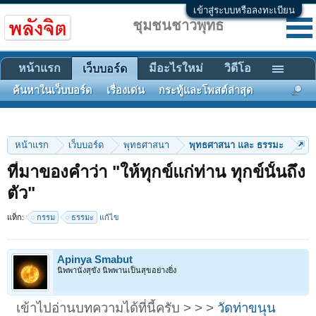
เข้าสู่ระบบหรือลงทะเบียน
ชุมชนชาวพุทธ
หน้าแรก
มีอะไรใหม่
วิดีโอ
เว็บบอร์ด
ค้นหาในเว็บบอร์ด
เรื่องเด่น
กระทู้และโพสต์ล่าสุด
หน้าแรก
เว็บบอร์ด
พุทธศาสนา
พุทธศาสนา และ ธรรมะ
ที่มาของคำว่า "ให้ทุกข์แก่ท่าน ทุกข์นั้นถึง
ตัว"
แท็ก:
กรรม
ธรรมะ
แก้ไข
Apinya Smabut
นิพพานังสุขัง นิพพานเป็นสุขอย่างยิ่ง
เข้าไปอ่านบทความได้ที่นี้ครับ > > >
วัดท่าขนุน